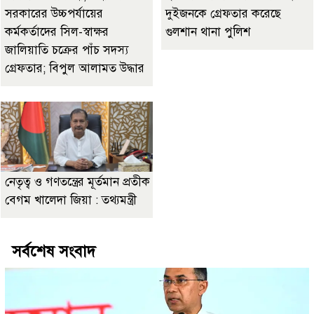
সরকারের উচ্চপর্যায়ের
দুইজনকে গ্রেফতার করেছে
কর্মকর্তাদের সিল-স্বাক্ষর
গুলশান থানা পুলিশ
জালিয়াতি চক্রের পাঁচ সদস্য
গ্রেফতার; বিপুল আলামত উদ্ধার
নেতৃত্ব ও গণতন্ত্রের মূর্তমান প্রতীক
বেগম খালেদা জিয়া : তথ্যমন্ত্রী
সর্বশেষ সংবাদ