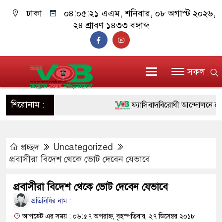
ঢাকা
০৪:০৫:২২ এএম
, শনিবার, ০৮ অগাস্ট ২০২৬,
২৪ শ্রাবণ ১৪৩৩ বঙ্গাব্দ
সকল
শিরোনাম :
ফ্যাসিবাদবিরোধী আন্দোলনে হত্যাকাণ্
ও বিশ্বাসযোগ্য: প্রধানমন্ত্রী
প্রচ্ছদ
Uncategorized
মাননীয় প্রধানমন্ত্রী, মন্ত্রীবর্গ ও স
প্রবাসীরা বিদেশ থেকে ভোট দেবেন যেভাবে
সিল-স্বাক্ষর জালিয়াতি চক্রের পাঁচ সদস
প্রবাসীরা বিদেশ থেকে ভোট দেবেন যেভাবে
উদ্ধার
প্রতিনিধির নাম :
জনগণ পরিবর্তন চেয়েছে বলেই জু
আপডেট এর সময় : ০৬:৫৭ অপরাহ্ন, বৃহস্পতিবার, ২৭ ডিসেম্বর ২০১৮