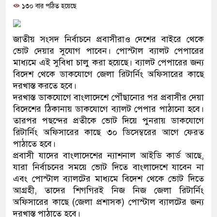
১৩০ বার পঠিত হয়েছে
প্রধানমন্ত্রী
মিরপুর মডেল থানার অভিযানে ৯০
জাতীয় সংসদ নির্বাচনে প্রবাসীরাও দেশের বাইরে থেকে
মাদক কারবারি গ্রেফতার
ভোট দেয়ার সুযোগ পাবেন। পোস্টাল ব্যালট পেপারের
মাধ্যমে এই সুবিধা চালু করা হয়েছে। ব্যালট পেপারের জন্য
২৮ লাখ টাকার জাল নোটসহ দুইজন
বিদেশ থেকে ডাকযোগে জেলা রিটার্নিং অফিসারের কাছে
দরখাস্ত করতে হবে।
থানা পুলিশ
দরখাস্ত ডাকযোগে বাংলাদেশে পৌঁছানোর পর প্রবাসীর দেয়া
বিদেশের ঠিকানায় ডাকযোগে ব্যালট পেপার পাঠানো হবে।
যেকোনো সময় বেনজীরের প্রত্যাবর্
তারপর পছন্দের প্রতীকে ভোট দিয়ে পুনরায় ডাকযোগে
নেতৃত্ব ও গণতন্ত্রের মূর্তমান প্রতীক
রিটার্নিং অফিসারের কাছে ৩০ ডিসেম্বরের আগে ফেরত
পাঠাতে হবে।
যে ভাবে ডেভিড ইমনের কাছে মিলল
প্রবাসী যাদের বাংলাদেশের ন্যাশনাল আইডি কার্ড আছে,
যারা নির্বাচনের সময়ে ভোট দিতে বাংলাদেশে যাবেন না
‘আজহার খান’
এবং পোস্টাল ব্যালটের মাধ্যমে বিদেশ থেকে ভোট দিতে
আগ্রহী, তাদের শিগগিরই নিজ নিজ জেলা রিটার্নিং
অবৈধ বিদেশি পিস্তল, ম্যাগাজিন ও
অফিসারের কাছে (জেলা প্রশাসক) পোস্টাল ব্যালটের জন্য
জড়িত কিশোর গ্যাংয়ের চার শিশু আটক
দরখাস্ত পাঠাতে হবে।