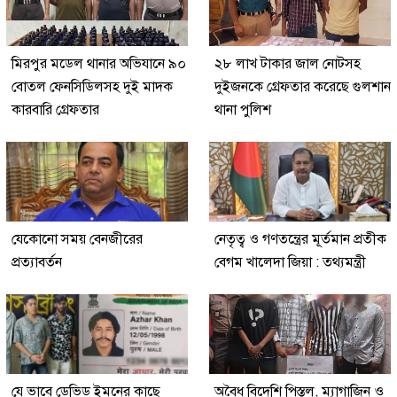
মিরপুর মডেল থানার অভিযানে ৯০
২৮ লাখ টাকার জাল নোটসহ
বোতল ফেনসিডিলসহ দুই মাদক
দুইজনকে গ্রেফতার করেছে গুলশান
কারবারি গ্রেফতার
থানা পুলিশ
যেকোনো সময় বেনজীরের
নেতৃত্ব ও গণতন্ত্রের মূর্তমান প্রতীক
প্রত্যাবর্তন
বেগম খালেদা জিয়া : তথ্যমন্ত্রী
যে ভাবে ডেভিড ইমনের কাছে
অবৈধ বিদেশি পিস্তল, ম্যাগাজিন ও