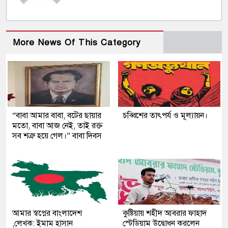
More News Of This Category
“বাবা আমার বাবা, বটের ছায়ার
চব্বিশের তাৎপর্য ও মূল্যায়ন।
মতো, বাবা আজ নেই, তাই রক্ত
সব শত্রু হয়ে গেল।” বাবা দিবস
আমার স্বপ্নের বাংলাদেশ
কুষ্টিয়ায় শহীদ আবরার ফাহাদ
,লেখক: ইমাম হাসান
স্টেডিয়াম উদ্বোধন করলেন