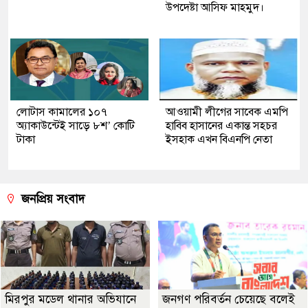
উপদেষ্টা আসিফ মাহমুদ।
লোটাস কামালের ১০৭
আওয়ামী লীগের সাবেক এমপি
অ্যাকাউন্টেই সাড়ে ৮শ’ কোটি
হাবিব হাসানের একান্ত সহচর
টাকা
ইসহাক এখন বিএনপি নেতা
জনপ্রিয় সংবাদ
মিরপুর মডেল থানার অভিযানে
জনগণ পরিবর্তন চেয়েছে বলেই