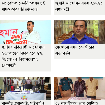
৯০ বোতল ফেনসিডিলসহ দুই
জুলাই আন্দোলন সফল হয়েছে :
মাদক কারবারি গ্রেফতার
প্রধানমন্ত্রী
ফ্যাসিবাদবিরোধী আন্দোলনে
যেকোনো সময় বেনজীরের
হত্যাকাণ্ডের বিচার হবে স্বচ্ছ,
প্রত্যাবর্তন
নিরপেক্ষ ও বিশ্বাসযোগ্য:
প্রধানমন্ত্রী
মাননীয় প্রধানমন্ত্রী, মন্ত্রীবর্গ ও
২৮ লাখ টাকার জাল নোটসহ