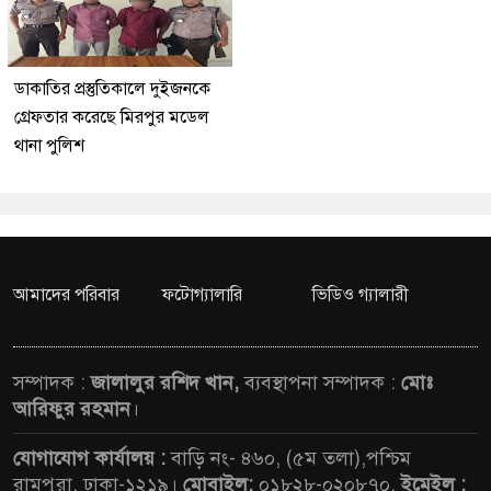
ডাকাতির প্রস্তুতিকালে দুইজনকে
গ্রেফতার করেছে মিরপুর মডেল
থানা পুলিশ
আমাদের পরিবার
ফটোগ্যালারি
ভিডিও গ্যালারী
সম্পাদক :
জালালুর রশিদ খান,
ব্যবস্থাপনা সম্পাদক :
মোঃ
আরিফুর রহমান
।
যোগাযোগ কার্যালয় :
বাড়ি নং- ৪৬০, (৫ম তলা),পশ্চিম
রামপুরা, ঢাকা-১২১৯।
মোবাইল:
০১৮২৮-০২০৮৭০,
ইমেইল :