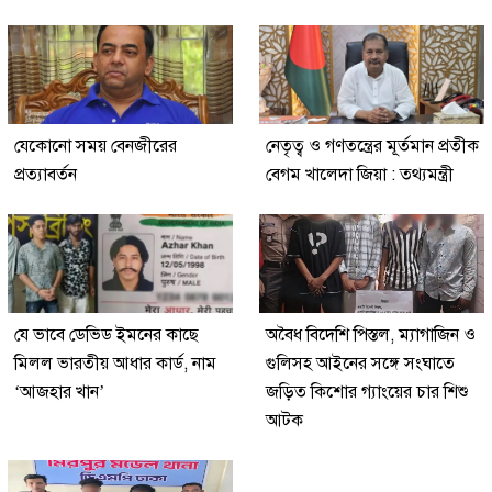
যেকোনো সময় বেনজীরের
নেতৃত্ব ও গণতন্ত্রের মূর্তমান প্রতীক
প্রত্যাবর্তন
বেগম খালেদা জিয়া : তথ্যমন্ত্রী
যে ভাবে ডেভিড ইমনের কাছে
অবৈধ বিদেশি পিস্তল, ম্যাগাজিন ও
মিলল ভারতীয় আধার কার্ড, নাম
গুলিসহ আইনের সঙ্গে সংঘাতে
‘আজহার খান’
জড়িত কিশোর গ্যাংয়ের চার শিশু
আটক