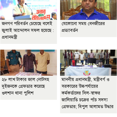
জনগণ পরিবর্তন চেয়েছে বলেই
যেকোনো সময় বেনজীরের
জুলাই আন্দোলন সফল হয়েছে :
প্রত্যাবর্তন
প্রধানমন্ত্রী
২৮ লাখ টাকার জাল নোটসহ
মাননীয় প্রধানমন্ত্রী, মন্ত্রীবর্গ ও
দুইজনকে গ্রেফতার করেছে
সরকারের উচ্চপর্যায়ের
গুলশান থানা পুলিশ
কর্মকর্তাদের সিল-স্বাক্ষর
জালিয়াতি চক্রের পাঁচ সদস্য
গ্রেফতার; বিপুল আলামত উদ্ধার