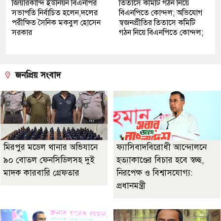
জিয়ারকান্দি ইউনিয়ন বিএনপির
তিতাসে কমিটি গঠন নিয়ে
সভাপতি নির্বাচিত হলেন,দলের
বিএনপিতে কোন্দল; অভিযোগ
পরীক্ষিত সৈনিক মকবুল হোসেন
স্বজনপ্রীতির তিতাসে কমিটি
সরকার
গঠন নিয়ে বিএনপিতে কোন্দল;
জনপ্রিয় সংবাদ
মিরপুর মডেল থানার অভিযানে
ফ্যাসিবাদবিরোধী আন্দোলনে
৯০ বোতল ফেনসিডিলসহ দুই
হত্যাকাণ্ডের বিচার হবে স্বচ্ছ,
মাদক কারবারি গ্রেফতার
নিরপেক্ষ ও বিশ্বাসযোগ্য:
প্রধানমন্ত্রী