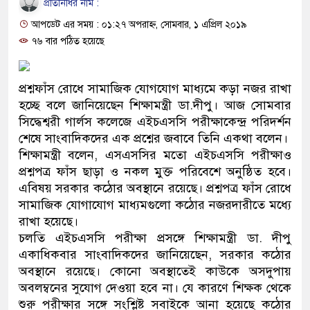
প্রতিনিধির নাম :
প্রধানমন্ত্রী
আপডেট এর সময় : ০১:২৭ অপরাহ্ন, সোমবার, ১ এপ্রিল ২০১৯
মিরপুর মডেল থানার অভিযানে ৯০
৭৬ বার পঠিত হয়েছে
মাদক কারবারি গ্রেফতার
প্রশ্নফাঁস রোধে সামাজিক যোগযোগ মাধ্যমে কড়া নজর রাখা
২৮ লাখ টাকার জাল নোটসহ দুইজন
হচ্ছে বলে জানিয়েছেন শিক্ষামন্ত্রী ডা.দীপু। আজ সোমবার
সিদ্ধেশ্বরী গার্লস কলেজে এইচএসসি পরীক্ষাকেন্দ্র পরিদর্শন
থানা পুলিশ
শেষে সাংবাদিকদের এক প্রশ্নের জবাবে তিনি একথা বলেন।
শিক্ষামন্ত্রী বলেন, এসএসসির মতো এইচএসসি পরীক্ষাও
যেকোনো সময় বেনজীরের প্রত্যাবর্
প্রশ্নপত্র ফাঁস ছাড়া ও নকল মুক্ত পরিবেশে অনুষ্ঠিত হবে।
নেতৃত্ব ও গণতন্ত্রের মূর্তমান প্রতীক
এবিষয় সরকার কঠোর অবস্থানে রয়েছে। প্রশ্নপত্র ফাঁস রোধে
সামাজিক যোগাযোগ মাধ্যমগুলো কঠোর নজরদারীতে মধ্যে
যে ভাবে ডেভিড ইমনের কাছে মিলল
রাখা হয়েছে।
চলতি এইচএসসি পরীক্ষা প্রসঙ্গে শিক্ষামন্ত্রী ডা. দীপু
‘আজহার খান’
একাধিকবার সাংবাদিকদের জানিয়েছেন, সরকার কঠোর
অবস্থানে রয়েছে। কোনো অবস্থাতেই কাউকে অসদুপায়
অবৈধ বিদেশি পিস্তল, ম্যাগাজিন ও
অবলম্বনের সুযোগ দেওয়া হবে না। যে কারণে শিক্ষক থেকে
জড়িত কিশোর গ্যাংয়ের চার শিশু আটক
শুরু পরীক্ষার সঙ্গে সংশ্লিষ্ট সবাইকে আনা হয়েছে কঠোর