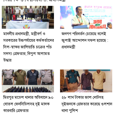
মাননীয় প্রধানমন্ত্রী, মন্ত্রীবর্গ ও
জনগণ পরিবর্তন চেয়েছে বলেই
সরকারের উচ্চপর্যায়ের কর্মকর্তাদের
জুলাই আন্দোলন সফল হয়েছে :
সিল-স্বাক্ষর জালিয়াতি চক্রের পাঁচ
প্রধানমন্ত্রী
সদস্য গ্রেফতার; বিপুল আলামত
উদ্ধার
মিরপুর মডেল থানার অভিযানে ৯০
২৮ লাখ টাকার জাল নোটসহ
বোতল ফেনসিডিলসহ দুই মাদক
দুইজনকে গ্রেফতার করেছে গুলশান
কারবারি গ্রেফতার
থানা পুলিশ