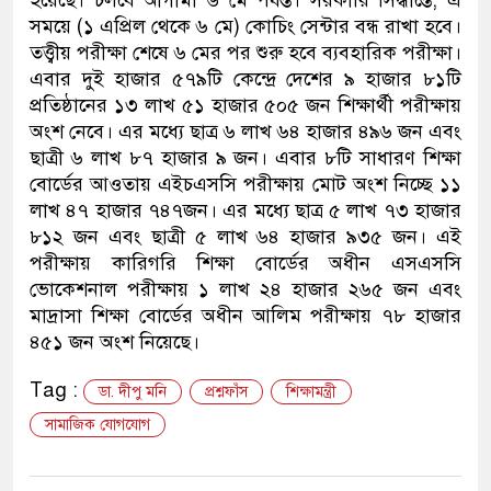
হয়েছে। চলবে আগামী ৬ মে পর্যন্ত। সরকারি সিদ্ধান্তে, এ
সময়ে (১ এপ্রিল থেকে ৬ মে) কোচিং সেন্টার বন্ধ রাখা হবে।
তত্ত্বীয় পরীক্ষা শেষে ৬ মের পর শুরু হবে ব্যবহারিক পরীক্ষা।
এবার দুই হাজার ৫৭৯টি কেন্দ্রে দেশের ৯ হাজার ৮১টি
প্রতিষ্ঠানের ১৩ লাখ ৫১ হাজার ৫০৫ জন শিক্ষার্থী পরীক্ষায়
অংশ নেবে। এর মধ্যে ছাত্র ৬ লাখ ৬৪ হাজার ৪৯৬ জন এবং
ছাত্রী ৬ লাখ ৮৭ হাজার ৯ জন। এবার ৮টি সাধারণ শিক্ষা
বোর্ডের আওতায় এইচএসসি পরীক্ষায় মোট অংশ নিচ্ছে ১১
লাখ ৪৭ হাজার ৭৪৭জন। এর মধ্যে ছাত্র ৫ লাখ ৭৩ হাজার
৮১২ জন এবং ছাত্রী ৫ লাখ ৬৪ হাজার ৯৩৫ জন। এই
পরীক্ষায় কারিগরি শিক্ষা বোর্ডের অধীন এসএসসি
ভোকেশনাল পরীক্ষায় ১ লাখ ২৪ হাজার ২৬৫ জন এবং
মাদ্রাসা শিক্ষা বোর্ডের অধীন আলিম পরীক্ষায় ৭৮ হাজার
৪৫১ জন অংশ নিয়েছে।
Tag :
ডা. দীপু মনি
প্রশ্নফাঁস
শিক্ষামন্ত্রী
সামাজিক যোগযোগ