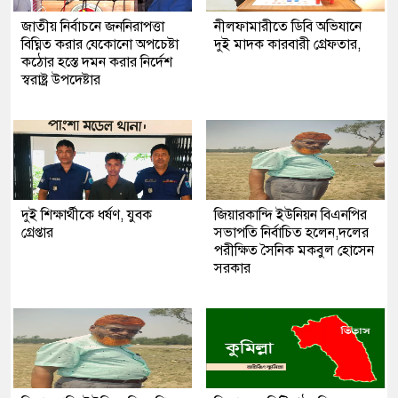
জাতীয় নির্বাচনে জননিরাপত্তা
নীলফামারীতে ডিবি অভিযানে
বিঘ্নিত করার যেকোনো অপচেষ্টা
দুই মাদক কারবারী গ্রেফতার,
কঠোর হস্তে দমন করার নির্দেশ
স্বরাষ্ট্র উপদেষ্টার
দুই শিক্ষার্থীকে ধর্ষণ, যুবক
জিয়ারকান্দি ইউনিয়ন বিএনপির
গ্রেপ্তার
সভাপতি নির্বাচিত হলেন,দলের
পরীক্ষিত সৈনিক মকবুল হোসেন
সরকার