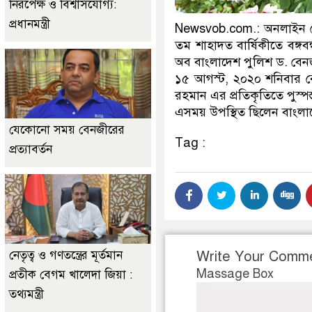
নিরপেক্ষ ও বিশ্বাসযোগ্য:
প্রধানমন্ত্রী
Newsvob.com.: অনলাইন ডেস
তম শাহাদত বার্ষিকীতে বঙ্গবন্
অব বাংলাদেশ পুলিশ ড. বে
১৫ আগস্ট, ২০২০ শনিবার বেল
রহমান এর প্রতিকৃতিতে পুস্পস্
এসময় উপস্থিত ছিলেন বাংলাদে
যেকোনো সময় বেনজীরের
Tag :
প্রত্যাবর্তন
নেতৃত্ব ও গণতন্ত্রের মূর্তমান
Write Your Comm
Massage Box
প্রতীক বেগম খালেদা জিয়া :
তথ্যমন্ত্রী