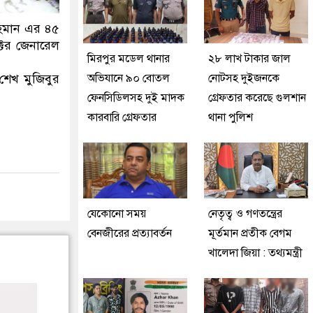
রহমান এর ৪৫
েক্টর জেনারেল
মিরপুর মডেল থানার
২৮ লাখ টাকার জাল
অভিযানে ৯০ বোতল
নোটসহ দুইজনকে
 শেখ মুজিবুর
ফেনসিডিলসহ দুই মাদক
গ্রেফতার করেছে গুলশান
কারবারি গ্রেফতার
থানা পুলিশ
যেকোনো সময়
নেতৃত্ব ও গণতন্ত্রের
বেনজীরের প্রত্যাবর্তন
মূর্তমান প্রতীক বেগম
খালেদা জিয়া : তথ্যমন্ত্রী