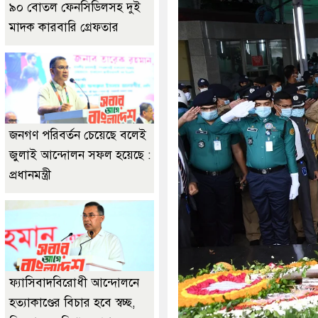
৯০ বোতল ফেনসিডিলসহ দুই
মাদক কারবারি গ্রেফতার
জনগণ পরিবর্তন চেয়েছে বলেই
জুলাই আন্দোলন সফল হয়েছে :
প্রধানমন্ত্রী
ফ্যাসিবাদবিরোধী আন্দোলনে
হত্যাকাণ্ডের বিচার হবে স্বচ্ছ,