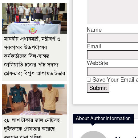
Name
মাননীয় প্রধানমন্ত্রী, মন্ত্রীবর্গ ও
Email
সরকারের উচ্চপর্যায়ের
কর্মকর্তাদের সিল-স্বাক্ষর
WebSite
জালিয়াতি চক্রের পাঁচ সদস্য
গ্রেফতার; বিপুল আলামত উদ্ধার
Save Your Email a
About Author Information
২৮ লাখ টাকার জাল নোটসহ
দুইজনকে গ্রেফতার করেছে
গুলশান থানা পুলিশ