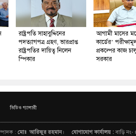
ন
রাষ্ট্রপতি সাহাবুদ্দিনের
আগামী মাসের মধ্য
পদত্যাগপত্র গ্রহণ, ভারপ্রাপ্ত
কার্ডের’ পরীক্ষাম
রাষ্ট্রপতির দায়িত্ব নিলেন
প্রকল্পের কাজ চা
স্পিকার
সরকার
ভিডিও গ্যালারী
সম্পাদক :
মোঃ আরিফুর রহমান
।
যোগাযোগ কার্যালয় :
বাড়ি নং-