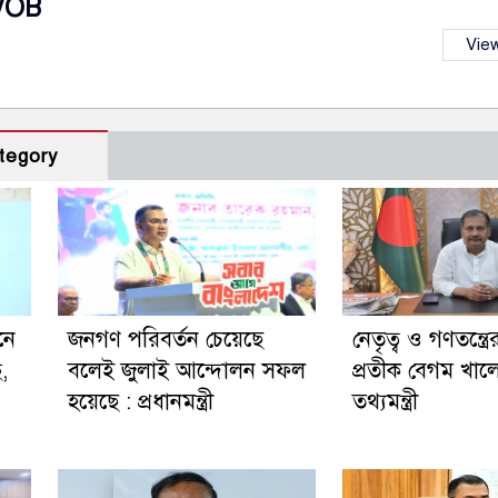
VOB
View
tegory
নে
জনগণ পরিবর্তন চেয়েছে
নেতৃত্ব ও গণতন্ত্রে
ছ,
বলেই জুলাই আন্দোলন সফল
প্রতীক বেগম খালে
হয়েছে : প্রধানমন্ত্রী
তথ্যমন্ত্রী