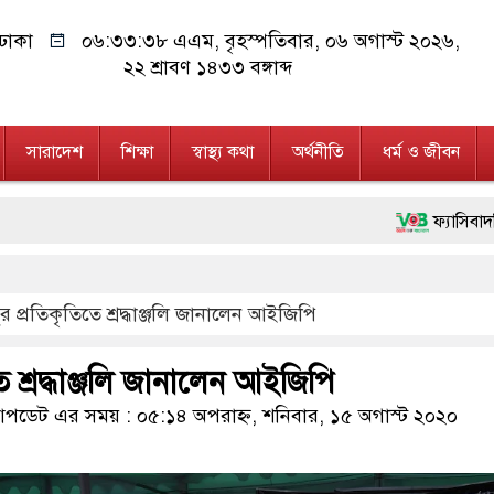
ঢাকা
০৬:৩৩:৩৯ এএম
, বৃহস্পতিবার, ০৬ অগাস্ট ২০২৬,
২২ শ্রাবণ ১৪৩৩ বঙ্গাব্দ
সারাদেশ
শিক্ষা
স্বাস্থ্য কথা
অর্থনীতি
ধর্ম ও জীবন
ফ্যাসিবাদবিরোধী আন্দোলনে 
মাননীয় প্রধানমন্ত্রী, মন্
্ধুর প্রতিকৃতিতে শ্রদ্ধাঞ্জলি জানালেন আইজিপি
জনগণ পরিবর্তন চেয়েছে ব
২৮ লাখ টাকার জাল নোট
িতে শ্রদ্ধাঞ্জলি জানালেন আইজিপি
নেতৃত্ব ও গণতন্ত্রের মূর্ত
ডেট এর সময় : ০৫:১৪ অপরাহ্ন, শনিবার, ১৫ অগাস্ট ২০২০
অবৈধ বিদেশি পিস্তল, ম