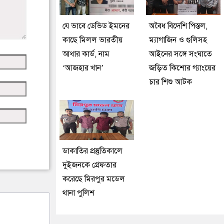
যে ভাবে ডেভিড ইমনের
অবৈধ বিদেশি পিস্তল,
কাছে মিলল ভারতীয়
ম্যাগাজিন ও গুলিসহ
আধার কার্ড, নাম
আইনের সঙ্গে সংঘাতে
‘আজহার খান’
জড়িত কিশোর গ্যাংয়ের
চার শিশু আটক
ডাকাতির প্রস্তুতিকালে
দুইজনকে গ্রেফতার
করেছে মিরপুর মডেল
থানা পুলিশ