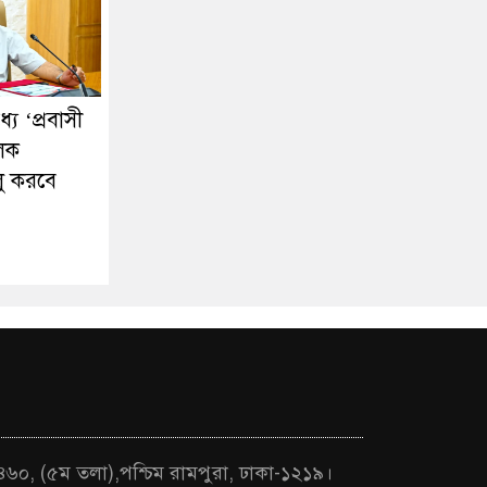
ে ‘প্রবাসী
ূলক
লু করবে
 ৪৬০, (৫ম তলা),পশ্চিম রামপুরা, ঢাকা-১২১৯।