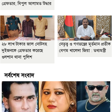
গ্রেফতার; বিপুল আলামত উদ্ধার
২৮ লাখ টাকার জাল নোটসহ
নেতৃত্ব ও গণতন্ত্রের মূর্তমান প্রতীক
দুইজনকে গ্রেফতার করেছে
বেগম খালেদা জিয়া : তথ্যমন্ত্রী
গুলশান থানা পুলিশ
সর্বশেষ সংবাদ