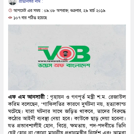
প্রতিনিধির নাম :
দাঁড়াবে : ডা. জুবাইদা রহমান
আপডেট এর সময় : ০৯:০৮ অপরাহ্ন, শুক্রবার, ২৯ মার্চ ২০১৯
ফ্যাসিবাদবিরোধী আন্দোলনে হত্যাকাণ
১০৭ বার পঠিত হয়েছে
ও বিশ্বাসযোগ্য: প্রধানমন্ত্রী
মাননীয় প্রধানমন্ত্রী, মন্ত্রীবর্গ ও 
সিল-স্বাক্ষর জালিয়াতি চক্রের পাঁচ সদ
উদ্ধার
জনগণ পরিবর্তন চেয়েছে বলেই জ
প্রধানমন্ত্রী
এফ এম আনসারী :
গৃহায়ন ও গণপূর্ত মন্ত্রী শ.ম. রেজাউল
করিম বলেছেন, ‘গাফিলতির কারণে দুর্ঘটনা নয়, হত্যাকান্ড
মিরপুর মডেল থানার অভিযানে ৯
ঘটেছে। যারা ঘটনার সাথে জড়িত থাকবে, তাদের বিরুদ্ধে
কঠোর আইনী ব্যবস্থা নেয়া হবে। কাউকে ছাড় দেয়া হবেনা।
মাদক কারবারি গ্রেফতার
যত প্রভাবশালীই হোন, বিত্তে, ক্ষমতায়, পদ-পদবীতে তিনি
২৮ লাখ টাকার জাল নোটসহ দুইজ
যেই হোন না কেনো মাননীয় প্রধানমন্ত্রীর নির্দেশ এবং আমরা