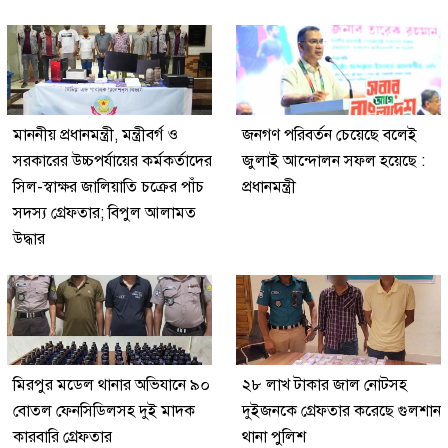
মাননীয় প্রধানমন্ত্রী, মন্ত্রীবর্গ ও
জনগণ পরিবর্তন চেয়েছে বলেই
সরকারের উচ্চপর্যায়ের কর্মকর্তাদের
জুলাই আন্দোলন সফল হয়েছে :
সিল-স্বাক্ষর জালিয়াতি চক্রের পাঁচ
প্রধানমন্ত্রী
সদস্য গ্রেফতার; বিপুল আলামত
উদ্ধার
মিরপুর মডেল থানার অভিযানে ৯০
২৮ লাখ টাকার জাল নোটসহ
বোতল ফেনসিডিলসহ দুই মাদক
দুইজনকে গ্রেফতার করেছে গুলশান
কারবারি গ্রেফতার
থানা পুলিশ