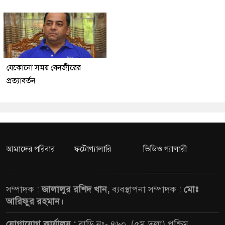
যেকোনো সময় বেনজীরের
প্রত্যাবর্তন
আমাদের পরিবার
ফটোগ্যালারি
ভিডিও গ্যালারী
সম্পাদক :
জালালুর রশিদ খান,
ব্যবস্থাপনা সম্পাদক :
মোঃ
আরিফুর রহমান
।
যোগাযোগ কার্যালয় :
বাড়ি নং- ৪৬০, (৫ম তলা),পশ্চিম