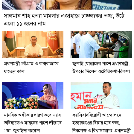
সালমান শাহ হত্যা মামলার এজাহারে চাঞ্চল্যকর তথ্য, উঠে
এলো ১১ জনের নাম
প্রধানমন্ত্রী চট্টগ্রাম ও কক্সবাজারে
জুলাই যোদ্ধাদের পাশে প্রধানমন্ত্রী,
যাচ্ছেন কাল
উপহার দিলেন অটোরিকশা-রিকশা
মানবিক অঙ্গীকার ধারণ করে ড্যাব
ফ্যাসিবাদবিরোধী আন্দোলনে
ভবিষ্যতেও মানুষের পাশে দাঁড়াবে
হত্যাকাণ্ডের বিচার হবে স্বচ্ছ,
: ডা. জুবাইদা রহমান
নিরপেক্ষ ও বিশ্বাসযোগ্য: প্রধানমন্ত্রী