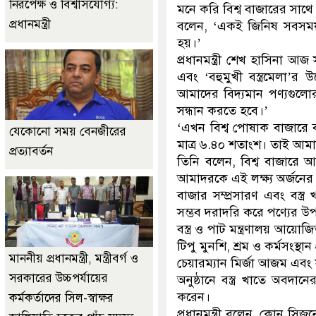
নিরপেক্ষ ও বিশ্বাসযোগ্য:
মনে করি বিশ্ব বাজারের সাথে
প্রধানমন্ত্রী
বলেন, ‘একই জিনিষ সবসময় 
হয়।’
প্রধানমন্ত্রী শেখ হাসিনা আজ 
এবং ‘বহুমুখী বস্ত্রমেলা’
আমাদের বিদ্যমান পণ্যগুলোর
সন্ধান করতে হবে।’
‘এখন বিশ্ব পোষাক বাজারে বা
যেকোনো সময় বেনজীরের
মাত্র ৬.৪০ শতাংশ। তাই আম
প্রত্যাবর্তন
তিনি বলেন, বিশ্ব বাজারে 
আমাদরকে এই লক্ষ্য অর্জনের জ
বাজার সম্প্রসারণ এবং বস্ত্র
সম্ভব দরাদরি করে পণ্যের উপ
বস্ত্র ও পাট মন্ত্রণালয় আয়োজিত
টিপু মুনশি, শ্রম ও কর্মসংস্থান 
মাননীয় প্রধানমন্ত্রী, মন্ত্রীবর্গ ও
চেয়ারম্যান মির্জা আজম এবং সং
সরকারের উচ্চপর্যায়ের
অনুষ্ঠানে বস্ত্র খাতে অবদানে
করেন।
কর্মকর্তাদের সিল-স্বাক্ষর
প্রধানমন্ত্রী বলেন, কোন সি