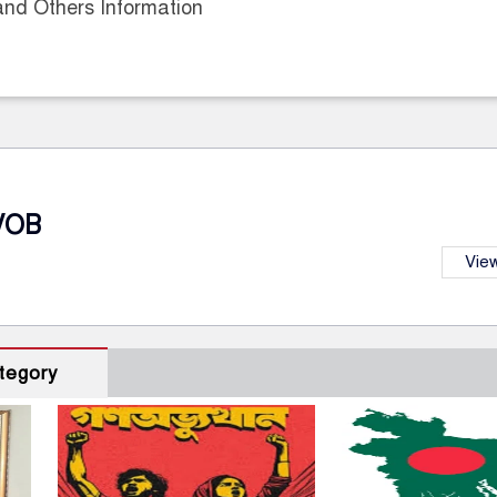
nd Others Information
VOB
View
tegory