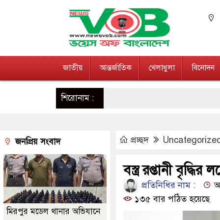
জাতীয়
আন্তর্জাতিক
খেলাধুলা
বিনোদন
শিরোনাম :
প্রচ্ছদ
Uncategorize
জনপ্রিয় সংবাদ
বস্ত্র রপ্তানী বৃদ্ধির
প্রতিনিধির নাম :
আপ
১৩৫ বার পঠিত হয়েছে
মিরপুর মডেল থানার অভিযানে