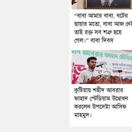
“বাবা আমার বাবা, বটের
ছায়ার মতো, বাবা আজ নে
তাই রক্ত সব শত্রু হয়ে
গেল।” বাবা দিবস
কুষ্টিয়ায় শহীদ আবরার
ফাহাদ স্টেডিয়াম উদ্বোধন
করলেন উপদেষ্টা আসিফ
মাহমুদ।