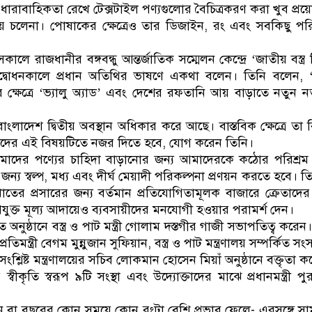
 ধারাবাহিকতা রেখে টেক্সটাইল পণ্যগুলোর বৈচিত্রকরণ করা খুব প্র
চলেনা। পোষাকের ক্ষেত্রেও তার ডিজাইন, রং এবং সবকিছু পর
সকালে রাজধানীর বঙ্গবন্ধু আন্তর্জাতিক সম্মেলন কেন্দ্রে ‘জাতীয় বস্ত
র উদ্বোধনকালে প্রধান অতিথির ভাষণে একথা বলেন। তিনি বলেন,
 ক্ষেত্রে ‘ভ্যালু অ্যাড’ এবং দেশের রফতানি আয় বাড়াতে নতুন ন
ংলাদেশ দ্বিতীয় অবস্থান অধিকার করে আছে। বাস্তবিক ক্ষেত্রে তা ব
াদের এই বিষয়টিতে নজর দিতে হবে, যোগ করেন তিনি।
আমাদের পণ্যের চাহিদা বাড়ানোর জন্য আমাদেরকে কঠোর পরিশ্র
ন্য স্বল্প, মধ্য এবং দীর্ঘ মেয়াদী পরিকল্পনা প্রণয়ন করতে হবে। ত
 খাতের প্রসারের জন্য বর্তমান প্রতিযোগিতামূলক বাজারে ক্রেতাদের 
যুক্ত মূল্য আদায়েও ব্যবসায়ীদের মনযোগী হওয়ার পরামর্শ দেন।
 অনুষ্ঠানে বস্ত্র ও পাট মন্ত্রী গোলাম দস্তগীর গাজী সভাপতিত্ব করেন। ব
প্রতিমন্ত্রী বেগম মুন্নুজান সুফিয়ান, বস্ত্র ও পাট মন্ত্রণালয় সম্পর্কিত
শ্লিষ্ট মন্ত্রণালয়ের সচিব লোকমান হোসেন মিয়াঁ অনুষ্ঠানে বক্তৃতা 
র স্বীকৃতি স্বরূপ ৯টি সংস্থা এবং উদ্যোক্তাদের মাঝে প্রধানমন্ত্রী প
জনে বা বছরের কোন সময়ে কোন রংটা বেশি প্রভাব ফেলে- এরসঙ্গে সাম