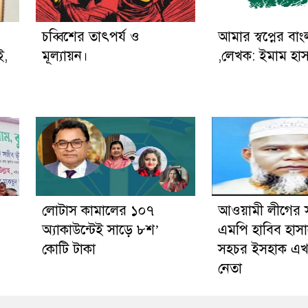
চব্বিশের তাৎপর্য ও
আমার স্বপ্নের বা
ই,
মূল্যায়ন।
,লেখক: ইমাম হা
লোটাস কামালের ১০৭
আওয়ামী লীগের 
অ্যাকাউন্টেই সাড়ে ৮শ’
এমপি হাবিব হাসা
কোটি টাকা
সহচর ইসহাক এখ
নেতা