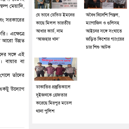
ল্প মেয়াদি,
যে ভাবে ডেভিড ইমনের
অবৈধ বিদেশি পিস্তল,
এবং সরকারের
কাছে মিলল ভারতীয়
ম্যাগাজিন ও গুলিসহ
আধার কার্ড, নাম
আইনের সঙ্গে সংঘাতে
। এক্ষেত্রে
‘আজহার খান’
জড়িত কিশোর গ্যাংয়ের
া আরো উন্নত
চার শিশু আটক
ের সঙ্গে এই
। বায়ার বা
গেলে তাঁদের
ডাকাতির প্রস্তুতিকালে
 একটু উদ্যোগ
দুইজনকে গ্রেফতার
করেছে মিরপুর মডেল
থানা পুলিশ