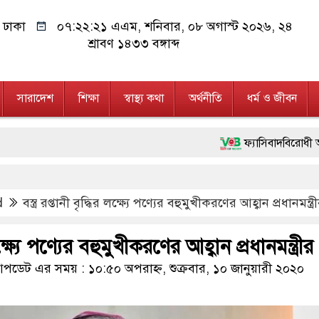
ঢাকা
০৭:২২:২২ এএম
, শনিবার, ০৮ অগাস্ট ২০২৬, ২৪
শ্রাবণ ১৪৩৩ বঙ্গাব্দ
সারাদেশ
শিক্ষা
স্বাস্থ্য কথা
অর্থনীতি
ধর্ম ও জীবন
ফ্যাসিবাদবিরোধী আন্দোলনে হত্যাকাণ্ড
মাননীয় প্রধানমন্ত্রী, মন্ত্রীবর্গ 
d
বস্ত্র রপ্তানী বৃদ্ধির লক্ষ্যে পণ্যের বহুমুখীকরণের আহ্বান প্রধানমন্ত্র
জনগণ পরিবর্তন চেয়েছে বলেই জুলা
২৮ লাখ টাকার জাল নোটসহ দুইজন
 লক্ষ্যে পণ্যের বহুমুখীকরণের আহ্বান প্রধানমন্ত্রীর
নেতৃত্ব ও গণতন্ত্রের মূর্তমান প্রতী
ডেট এর সময় : ১০:৫০ অপরাহ্ন, শুক্রবার, ১০ জানুয়ারী ২০২০
অবৈধ বিদেশি পিস্তল, ম্যাগাজিন