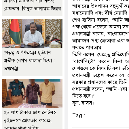
জালিয়াতি চক্রের পাঁচ সদস্য
আমাদের উৎপাদন বহুমুখীকরণ
গ্রেফতার; বিপুল আলামত উদ্ধার
মধ্যমেয়াদি এবং দীর্ঘ মেয়াদ
শেখ হাসিনা বলেন, ‘আমি আ
পক্ষ থেকে এক্ষেত্রে আমরা
প্রধানমন্ত্রী বলেন, বাংলা
আমাদের পণ্য ক্রেতারা এক
করতে পারতাম।
নেতৃত্ব ও গণতন্ত্রের মূর্তমান
তিনি বলেন, যেহেতু প্রতিযো
প্রতীক বেগম খালেদা জিয়া :
‘বার্গেনিংটা’ করেন কিন
দেশগুলোকে বিষয়টি বলা উচ
তথ্যমন্ত্রী
প্রধানমন্ত্রী উল্লেখ করেন
সরকার প্রধানদের কাছে তিনি
প্রধানমন্ত্রী বলেন, ‘আমি 
নিতে হবে।’
সূত্র: বাসস।
২৮ লাখ টাকার জাল নোটসহ
Tag :
দুইজনকে গ্রেফতার করেছে
গুলশান থানা পুলিশ