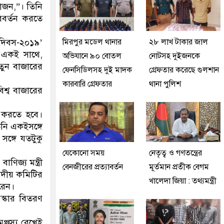
য়োজন,”। তিনি
িবর্তন করতে
্র দিবস-২০১৯’
মিরপুর মডেল থানার
২৮ লাখ টাকার জাল
 ‘একই সাথে,
অভিযানে ৯০ বোতল
নোটসহ দুইজনকে
তুন বাজারের
ফেনসিডিলসহ দুই মাদক
গ্রেফতার করেছে গুলশান
কারবারি গ্রেফতার
থানা পুলিশ
িশ্ব বাজারের
ম করতে হবে।
িনি একইসঙ্গে
সঙ্গে যতটুকু
যেকোনো সময়
নেতৃত্ব ও গণতন্ত্রের
াণিজ্য মন্ত্রী
বেনজীরের প্রত্যাবর্তন
মূর্তমান প্রতীক বেগম
 সংসদীয় কমিটির
খালেদা জিয়া : তথ্যমন্ত্রী
করেন।
ুরস্কার বিতরণ
ঞ্জস্য রেখেই