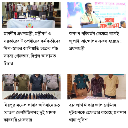
মাননীয় প্রধানমন্ত্রী, মন্ত্রীবর্গ ও
জনগণ পরিবর্তন চেয়েছে বলেই
সরকারের উচ্চপর্যায়ের কর্মকর্তাদের
জুলাই আন্দোলন সফল হয়েছে :
সিল-স্বাক্ষর জালিয়াতি চক্রের পাঁচ
প্রধানমন্ত্রী
সদস্য গ্রেফতার; বিপুল আলামত
উদ্ধার
মিরপুর মডেল থানার অভিযানে ৯০
২৮ লাখ টাকার জাল নোটসহ
বোতল ফেনসিডিলসহ দুই মাদক
দুইজনকে গ্রেফতার করেছে গুলশান
কারবারি গ্রেফতার
থানা পুলিশ