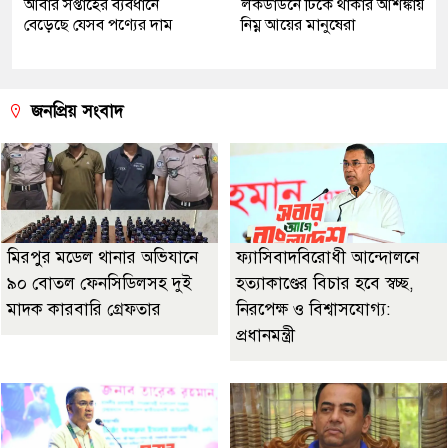
আবার সপ্তাহের ব্যবধানে
লকডাউনে টিকে থাকার আশঙ্কায়
বেড়েছে যেসব পণ্যের দাম
নিম্ন আয়ের মানুষেরা
জনপ্রিয় সংবাদ
মিরপুর মডেল থানার অভিযানে
ফ্যাসিবাদবিরোধী আন্দোলনে
৯০ বোতল ফেনসিডিলসহ দুই
হত্যাকাণ্ডের বিচার হবে স্বচ্ছ,
মাদক কারবারি গ্রেফতার
নিরপেক্ষ ও বিশ্বাসযোগ্য:
প্রধানমন্ত্রী