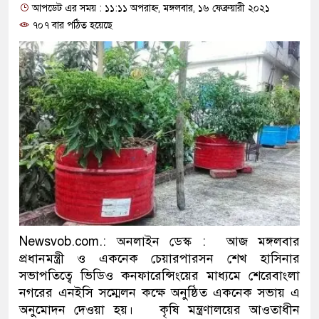
আপডেট এর সময় : ১১:১১ অপরাহ্ন, মঙ্গলবার, ১৬ ফেব্রুয়ারী ২০২১
প্রধানমন্ত্রী
৭০৭ বার পঠিত হয়েছে
মিরপুর মডেল থানার অভিযানে 
মাদক কারবারি গ্রেফতার
২৮ লাখ টাকার জাল নোটসহ দুই
থানা পুলিশ
যেকোনো সময় বেনজীরের প্রত্যাব
নেতৃত্ব ও গণতন্ত্রের মূর্তমান প্রত
যে ভাবে ডেভিড ইমনের কাছে মি
Newsvob.com.: অনলাইন ডেস্ক : আজ মঙ্গলবার
‘আজহার খান’
প্রধানমন্ত্রী ও একনেক চেয়ারপারসন শেখ হাসিনার
সভাপতিত্বে ভিডিও কনফারেন্সিংয়ের মাধ্যমে শেরেবাংলা
অবৈধ বিদেশি পিস্তল, ম্যাগাজিন
নগরের এনইসি সম্মেলন কক্ষে অনুষ্ঠিত একনেক সভায় এ
অনুমোদন দেওয়া হয়। কৃষি মন্ত্রণালয়ের আওতাধীন
জড়িত কিশোর গ্যাংয়ের চার শিশু আট