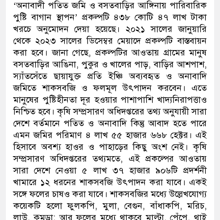
‘অনাবাদী পতিত জমি ও বসতবাড়ির আঙ্গিনায় পারিবারিক
ডাকাতির প্রস্তুতিকালে দুইজনকে
পুষ্টি বাগান স্থাপন’ প্রকল্পটি ৪৩৮ কোটি ৪৭ লাখ টাকা
খরচে অনুমোদন দেয়া হয়েছে। ২০২১ সালের জানুয়ারি
থানা পুলিশ
থেকে ২০২৩ সালের ডিসেম্বর মেয়াদে প্রকল্পটি বাস্তবায়ন
করা হবে। জানা গেছে, প্রকল্পটির আওতায় গ্রামের মানুষ
বসতবাড়ির আঙিনা, পুকুর ও খালের পাড়, বাড়ির আশপাশ,
স্যাঁতসেঁতে ছায়াযুক্ত প্রতি ইঞ্চি অব্যবহৃত ও অনাবাদি
জমিতে শাকসবজি ও ফলমূল উৎপাদন করবেন। এতে
মানুষের পুষ্টিহীনতা দূর হওয়ার পাশাপাশি খাদ্যনিরাপত্তাও
নিশ্চিত হবে। কৃষি সম্প্রসারণ অধিদপ্তরের তথ্য অনুযায়ী সারা
দেশে বর্তমানে পতিত ও অনাবাদি কিন্তু আবাদ হতে পারে
এমন জমির পরিমাণ ৪ লাখ ৫৫ হাজার ৬৬৮ হেক্টর। এই
হিসাবে অবশ্য হাওর ও পাহাড়ের কিছু অংশ নেই। কৃষি
সম্প্রসারণ অধিদপ্তরের তথ্যমতে, এই প্রকল্পের আওতায়
সারা দেশে নেওয়া ৫ লাখ ৩৭ হাজার ৯০৬টি প্রদর্শনী
খামারে ১২ ধরনের শাকসবজি উৎপাদন করা যাবে। একই
সঙ্গে ফলের চাষও করা যাবে। শাকসবজির মধ্যে উল্লেখযোগ্য
কয়েকটি হলো ফুলকপি, মুলা, বেগুন, বাঁধাকপি, মরিচ,
লাউ, কুমড়া; আর ফলের মধ্যে থাকবে মাল্টা, পেঁপে, থাই