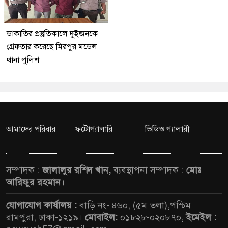
ডাকাতির প্রস্তুতিকালে দুইজনকে
গ্রেফতার করেছে মিরপুর মডেল
থানা পুলিশ
আমাদের পরিবার
ফটোগ্যালারি
ভিডিও গ্যালারী
সম্পাদক :
জালালুর রশিদ খান,
ব্যবস্থাপনা সম্পাদক :
মোঃ
আরিফুর রহমান
।
যোগাযোগ কার্যালয় :
বাড়ি নং- ৪৬০, (৫ম তলা),পশ্চিম
রামপুরা, ঢাকা-১২১৯।
মোবাইল:
০১৮২৮-০২০৮৭০,
ইমেইল :