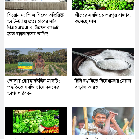
শিরোনাম: স্টিল শিল্পে অতিরিক্ত
শীতের সবজিতে ভরপুর বাজার,
ভ্যাট-ট্যাক্স প্রত্যাহারের দাবি
কমেছে দাম
বিএসএমএ’র, উন্নয়ন বাজেট
দ্রুত বাস্তবায়নের তাগিদ
ভোলার বোরহানউদ্দিন মালচিং
চিনি রপ্তানিতে নিষেধাজ্ঞার মেয়াদ
পদ্ধতিতে সবজি চাষে কৃষকের
বাড়াল ভারত
ভাগ্য পরিবর্তন