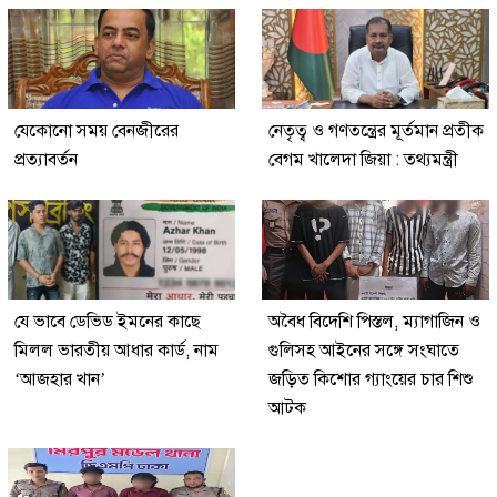
যেকোনো সময় বেনজীরের
নেতৃত্ব ও গণতন্ত্রের মূর্তমান প্রতীক
প্রত্যাবর্তন
বেগম খালেদা জিয়া : তথ্যমন্ত্রী
যে ভাবে ডেভিড ইমনের কাছে
অবৈধ বিদেশি পিস্তল, ম্যাগাজিন ও
মিলল ভারতীয় আধার কার্ড, নাম
গুলিসহ আইনের সঙ্গে সংঘাতে
‘আজহার খান’
জড়িত কিশোর গ্যাংয়ের চার শিশু
আটক