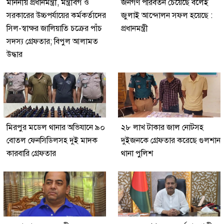
মাননীয় প্রধানমন্ত্রী, মন্ত্রীবর্গ ও
জনগণ পরিবর্তন চেয়েছে বলেই
সরকারের উচ্চপর্যায়ের কর্মকর্তাদের
জুলাই আন্দোলন সফল হয়েছে :
সিল-স্বাক্ষর জালিয়াতি চক্রের পাঁচ
প্রধানমন্ত্রী
সদস্য গ্রেফতার; বিপুল আলামত
উদ্ধার
মিরপুর মডেল থানার অভিযানে ৯০
২৮ লাখ টাকার জাল নোটসহ
বোতল ফেনসিডিলসহ দুই মাদক
দুইজনকে গ্রেফতার করেছে গুলশান
কারবারি গ্রেফতার
থানা পুলিশ