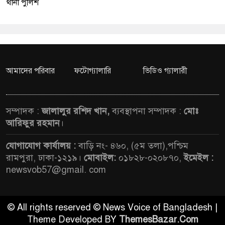
থানা পুলিশ
আমাদের পরিবার
ফটোগ্যালারি
ভিডিও গ্যালারী
সম্পাদক :
জালালুর রশিদ খান,
ব্যবস্থাপনা সম্পাদক :
মোঃ
আরিফুর রহমান
।
যোগাযোগ কার্যালয় :
বাড়ি নং- ৪৬০, (৫ম তলা),পশ্চিম
রামপুরা, ঢাকা-১২১৯।
মোবাইল:
০১৮২৮-০২০৮৭০,
ইমেইল :
newsvob57@gmail. com
© All rights reserved © News Voice of Bangladesh |
Theme Developed BY
ThemesBazar.Com