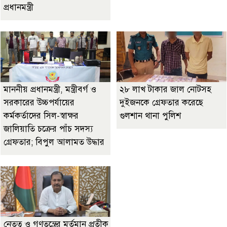
প্রধানমন্ত্রী
মাননীয় প্রধানমন্ত্রী, মন্ত্রীবর্গ ও
২৮ লাখ টাকার জাল নোটসহ
সরকারের উচ্চপর্যায়ের
দুইজনকে গ্রেফতার করেছে
কর্মকর্তাদের সিল-স্বাক্ষর
গুলশান থানা পুলিশ
জালিয়াতি চক্রের পাঁচ সদস্য
গ্রেফতার; বিপুল আলামত উদ্ধার
নেতৃত্ব ও গণতন্ত্রের মূর্তমান প্রতীক