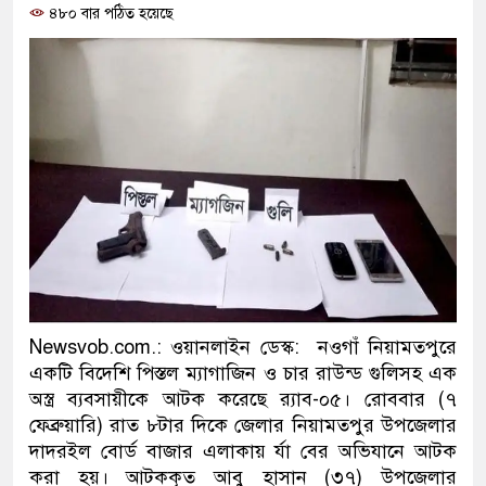
৪৮০ বার পঠিত হয়েছে
প্রধানমন্ত্রী
মিরপুর মডেল থানার অভিযান
মাদক কারবারি গ্রেফতার
২৮ লাখ টাকার জাল নোটসহ দ
থানা পুলিশ
যেকোনো সময় বেনজীরের প্রত্য
নেতৃত্ব ও গণতন্ত্রের মূর্তমান প্
যে ভাবে ডেভিড ইমনের কাছে 
Newsvob.com.: ওয়ানলাইন ডেস্ক: নওগাঁ নিয়ামতপুরে
একটি বিদেশি পিস্তল ম্যাগাজিন ও চার রাউন্ড গুলিসহ এক
‘আজহার খান’
অস্ত্র ব্যবসায়ীকে আটক করেছে র‌্যাব-০৫। রোববার (৭
ফেব্রুয়ারি) রাত ৮টার দিকে জেলার নিয়ামতপুর উপজেলার
অবৈধ বিদেশি পিস্তল, ম্যাগাজ
দাদরইল বোর্ড বাজার এলাকায় র্যা বের অভিযানে আটক
জড়িত কিশোর গ্যাংয়ের চার শিশু 
করা হয়। আটককৃত আবু হাসান (৩৭) উপজেলার