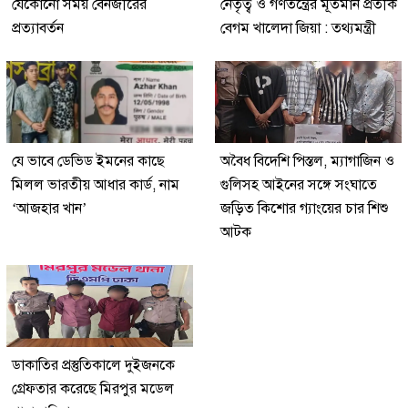
যেকোনো সময় বেনজীরের
নেতৃত্ব ও গণতন্ত্রের মূর্তমান প্রতীক
প্রত্যাবর্তন
বেগম খালেদা জিয়া : তথ্যমন্ত্রী
যে ভাবে ডেভিড ইমনের কাছে
অবৈধ বিদেশি পিস্তল, ম্যাগাজিন ও
মিলল ভারতীয় আধার কার্ড, নাম
গুলিসহ আইনের সঙ্গে সংঘাতে
‘আজহার খান’
জড়িত কিশোর গ্যাংয়ের চার শিশু
আটক
ডাকাতির প্রস্তুতিকালে দুইজনকে
গ্রেফতার করেছে মিরপুর মডেল