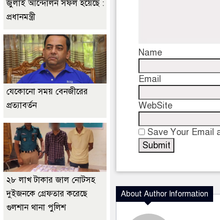
জুলাই আন্দোলন সফল হয়েছে :
প্রধানমন্ত্রী
Name
Email
যেকোনো সময় বেনজীরের
প্রত্যাবর্তন
WebSite
Save Your Email a
২৮ লাখ টাকার জাল নোটসহ
দুইজনকে গ্রেফতার করেছে
About Author Information
গুলশান থানা পুলিশ