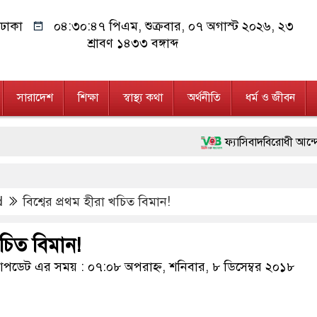
ঢাকা
০৪:৩০:৪৮ পিএম
, শুক্রবার, ০৭ অগাস্ট ২০২৬, ২৩
শ্রাবণ ১৪৩৩ বঙ্গাব্দ
সারাদেশ
শিক্ষা
স্বাস্থ্য কথা
অর্থনীতি
ধর্ম ও জীবন
ফ্যাসিবাদবিরোধী আন্দোলনে হত্যাকাণ্
মাননীয় প্রধানমন্ত্রী, মন্ত্রীবর্গ
d
বিশ্বের প্রথম হীরা খচিত বিমান!
জনগণ পরিবর্তন চেয়েছে বলেই জুল
২৮ লাখ টাকার জাল নোটসহ দুইজ
খচিত বিমান!
নেতৃত্ব ও গণতন্ত্রের মূর্তমান প্রত
ডেট এর সময় : ০৭:০৮ অপরাহ্ন, শনিবার, ৮ ডিসেম্বর ২০১৮
অবৈধ বিদেশি পিস্তল, ম্যাগাজিন