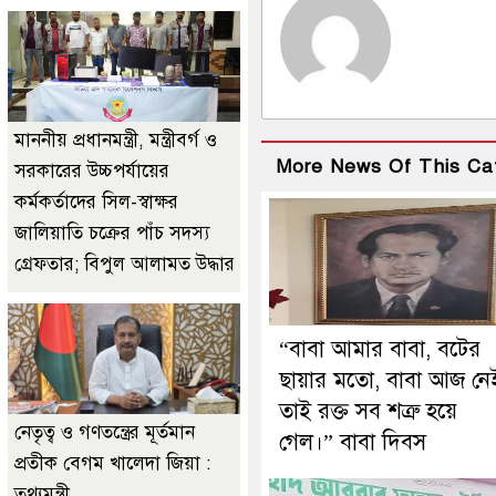
মাননীয় প্রধানমন্ত্রী, মন্ত্রীবর্গ ও
More News Of This Ca
সরকারের উচ্চপর্যায়ের
কর্মকর্তাদের সিল-স্বাক্ষর
জালিয়াতি চক্রের পাঁচ সদস্য
গ্রেফতার; বিপুল আলামত উদ্ধার
“বাবা আমার বাবা, বটের
ছায়ার মতো, বাবা আজ নে
তাই রক্ত সব শত্রু হয়ে
নেতৃত্ব ও গণতন্ত্রের মূর্তমান
গেল।” বাবা দিবস
প্রতীক বেগম খালেদা জিয়া :
তথ্যমন্ত্রী