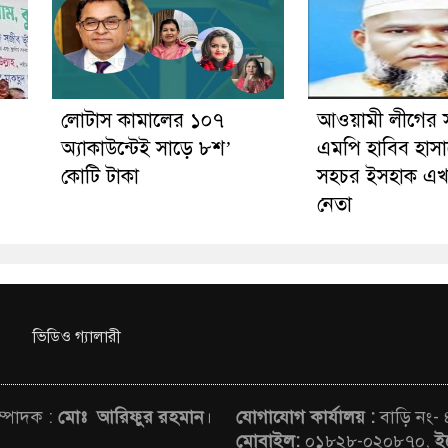
লোটাস কামালের ১০৭
আওয়ামী লীগের 
অ্যাকাউন্টেই সাড়ে ৮শ’
এমপি হাবিব হাসা
কোটি টাকা
সহচর ইসহাক এখ
নেতা
ভিডিও গ্যালারী
সম্পাদক :
মোঃ আরিফুর রহমান
।
যোগাযোগ কার্যালয় :
বাড়ি নং-
মোবাইল:
০১৮২৮-০২০৮৭০,
ই