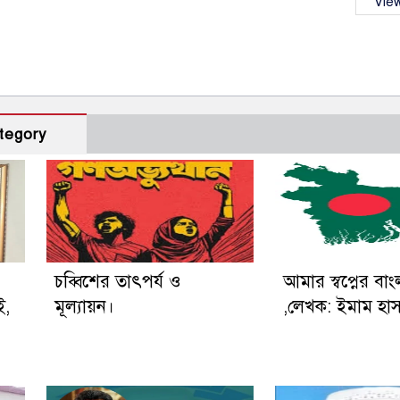
View
tegory
চব্বিশের তাৎপর্য ও
আমার স্বপ্নের বা
ই,
মূল্যায়ন।
,লেখক: ইমাম হা