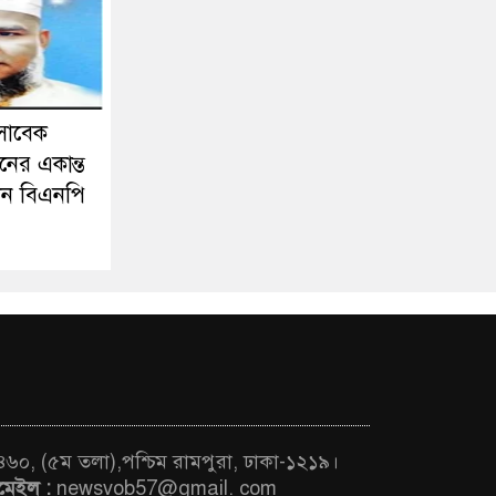
সাবেক
নের একান্ত
ন বিএনপি
 ৪৬০, (৫ম তলা),পশ্চিম রামপুরা, ঢাকা-১২১৯।
মেইল :
newsvob57@gmail. com