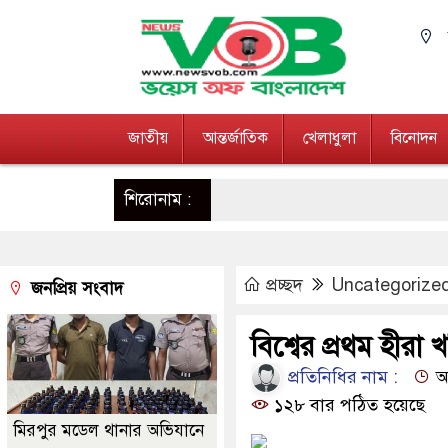
জাতীয়
আন্তর্জাতিক
খেলাধুলা
বিনোদন
শিরোনাম :
প্রচ্ছদ
Uncategorize
জনপ্রিয় সংবাদ
বিশ্বের প্রথম হীরা 
প্রতিনিধির নাম :
আপ
১২৮ বার পঠিত হয়েছে
মিরপুর মডেল থানার অভিযানে