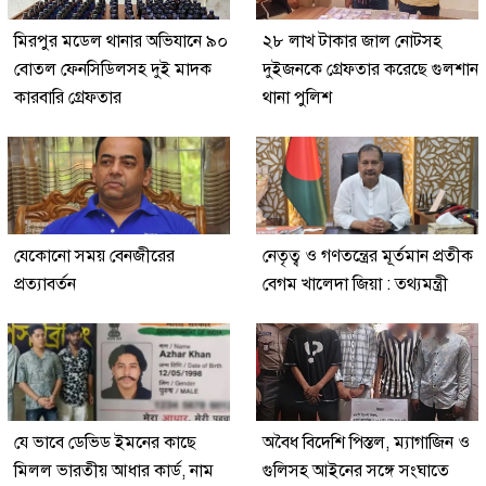
মিরপুর মডেল থানার অভিযানে ৯০
২৮ লাখ টাকার জাল নোটসহ
বোতল ফেনসিডিলসহ দুই মাদক
দুইজনকে গ্রেফতার করেছে গুলশান
কারবারি গ্রেফতার
থানা পুলিশ
যেকোনো সময় বেনজীরের
নেতৃত্ব ও গণতন্ত্রের মূর্তমান প্রতীক
প্রত্যাবর্তন
বেগম খালেদা জিয়া : তথ্যমন্ত্রী
যে ভাবে ডেভিড ইমনের কাছে
অবৈধ বিদেশি পিস্তল, ম্যাগাজিন ও
মিলল ভারতীয় আধার কার্ড, নাম
গুলিসহ আইনের সঙ্গে সংঘাতে