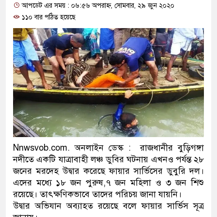
আপডেট এর সময় : ০৬:৫৬ অপরাহ্ন, সোমবার, ২৯ জুন ২০২০
প্রধানমন্ত্রী
১১০ বার পঠিত হয়েছে
মিরপুর মডেল থানার অভিযানে
মাদক কারবারি গ্রেফতার
২৮ লাখ টাকার জাল নোটসহ দু
থানা পুলিশ
যেকোনো সময় বেনজীরের প্রত্যা
নেতৃত্ব ও গণতন্ত্রের মূর্তমান প্র
Nnwsvob.com. অনলাইন ডেস্ক : রাজধানীর বুড়িগঙ্গা
যে ভাবে ডেভিড ইমনের কাছে ম
নদীতে একটি যাত্রাবাহী লঞ্চ ডুবির ঘটনায় এখনও পর্যন্ত ২৮
জনের মরদেহ উদ্বার করেছে ফায়ার সার্ভিসের ডুবুরি দল।
‘আজহার খান’
এদের মধ্যে ১৮ জন পুরুষ,৭ জন মহিলা ও ৩ জন শিশু
অবৈধ বিদেশি পিস্তল, ম্যাগাজি
রয়েছে। তাৎক্ষণিকভাবে তাদের পরিচয় জানা যায়নি।
উদ্বার অভিযান অব্যাহত রয়েছে বলে ফায়ার সার্ভিস সূত্র
জড়িত কিশোর গ্যাংয়ের চার শিশু আ