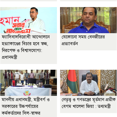
ফ্যাসিবাদবিরোধী আন্দোলনে
যেকোনো সময় বেনজীরের
হত্যাকাণ্ডের বিচার হবে স্বচ্ছ,
প্রত্যাবর্তন
নিরপেক্ষ ও বিশ্বাসযোগ্য:
প্রধানমন্ত্রী
মাননীয় প্রধানমন্ত্রী, মন্ত্রীবর্গ ও
নেতৃত্ব ও গণতন্ত্রের মূর্তমান প্রতীক
সরকারের উচ্চপর্যায়ের
বেগম খালেদা জিয়া : তথ্যমন্ত্রী
কর্মকর্তাদের সিল-স্বাক্ষর