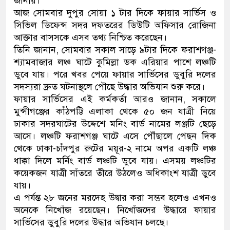
জানায়।
আজ সোমবার দুপুর সোয়া ১ টার দিকে ফায়ার সার্ভিস ও
ডাকাতির প্রস্তুতিকালে দুইজনক
সিভিল ডিফেন্স সদর দফতরের ডিউটি অফিসার রোজিনা
আক্তার বাসসকে এসব তথ্য নিশ্চিত করেছেন।
থানা পুলিশ
তিনি জানান, সোমবার সকাল সাড়ে ৯টার দিকে ফরাশগঞ্জ-
শ্যামবাজার লঞ্চ ঘাটে কুমিল্লা ডক এরিয়ার পাশে লঞ্চটি
ডুবে যায়। পরে খবর পেয়ে ফায়ার সার্ভিসের ডুবুরি দলের
সদস্যরা দ্রুত ঘটনাস্থলে পৌছে উদ্ধার অভিযান শুরু করে।
ফায়ার সার্ভিসের এই কর্মকর্তা আরও জানান, সকালে
মুন্সীগঞ্জের কাঁঠপট্টি এলাকা থেকে ৫০ জন যাত্রী নিয়ে
ঢাকার সদরঘাটের উদ্দেশে মনিং বার্ড নামের লঞ্জটি ছেড়ে
আসে। লঞ্চটি ফরাশগঞ্জ ঘাটে এসে পৌঁছালে পেছন দিক
থেকে ঢাকা-চাঁদপুর রুটের ময়ূর-২ নামে অপর একটি লঞ্চ
ধাক্কা দিলে মর্নিং বার্ড লঞ্চটি ডুবে যায়। এসময় লঞ্চটির
কয়েকজন যাত্রী সাঁতরে তীরে উঠলেও অধিকাংশ যাত্রী ডুবে
যায়।
এ পর্যন্ত ২৮ জনের মরদেহ উদ্বার করা সম্ভব হলেও এখনও
অনেকে নিখোঁজ রয়েছেন। নিখোঁজদের উদ্ধারে ফায়ার
সার্ভিসের ডুবুরি দলের উদ্ধার অভিযান চলছে।