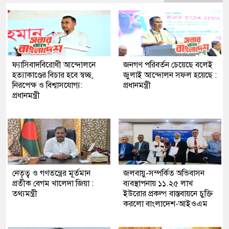
ফ্যাসিবাদবিরোধী আন্দোলনে
জনগণ পরিবর্তন চেয়েছে বলেই
হত্যাকাণ্ডের বিচার হবে স্বচ্ছ,
জুলাই আন্দোলন সফল হয়েছে :
নিরপেক্ষ ও বিশ্বাসযোগ্য:
প্রধানমন্ত্রী
প্রধানমন্ত্রী
নেতৃত্ব ও গণতন্ত্রের মূর্তমান
জলবায়ু-সম্পর্কিত অভিবাসন
প্রতীক বেগম খালেদা জিয়া :
ব্যবস্থাপনায় ১১.২৫ লাখ
তথ্যমন্ত্রী
ইউরোর প্রকল্প বাস্তবায়নে চুক্তি
করলো বাংলাদেশ-আইওএম