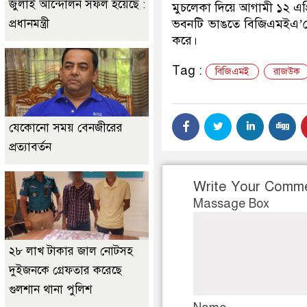
জুলাই আন্দোলন সফল হয়েছে :
মুচলেকা দিয়ে আগামী ১২ এপ্
প্রধানমন্ত্রী
ভবনটি ভাঙতে বিজিএমইএ’কে
করে।
Tag :
বিজিএমই
রাজউক
যেকোনো সময় বেনজীরের
প্রত্যাবর্তন
Write Your Comm
Massage Box
২৮ লাখ টাকার জাল নোটসহ
দুইজনকে গ্রেফতার করেছে
গুলশান থানা পুলিশ