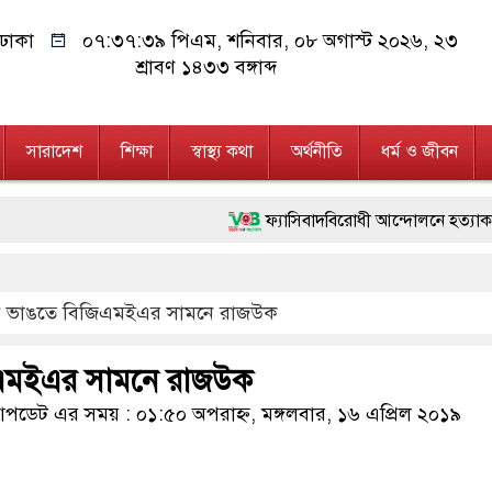
ঢাকা
০৭:৩৭:৪০ পিএম
, শনিবার, ০৮ অগাস্ট ২০২৬, ২৩
শ্রাবণ ১৪৩৩ বঙ্গাব্দ
সারাদেশ
শিক্ষা
স্বাস্থ্য কথা
অর্থনীতি
ধর্ম ও জীবন
ফ্যাসিবাদবিরোধী আন্দোলনে হত্যাকাণ্ডের বিচার হবে স
মাননীয় প্রধানমন্ত্রী, মন্ত্রীবর্গ ও সরকারের উচ্চ
 ভাঙতে বিজিএমইএর সামনে রাজউক
জনগণ পরিবর্তন চেয়েছে বলেই জুলাই আন্দোলন সফ
২৮ লাখ টাকার জাল নোটসহ দুইজনকে গ্রেফতার
এমইএর সামনে রাজউক
নেতৃত্ব ও গণতন্ত্রের মূর্তমান প্রতীক বেগম খালেদা জ
ডেট এর সময় : ০১:৫০ অপরাহ্ন, মঙ্গলবার, ১৬ এপ্রিল ২০১৯
অবৈধ বিদেশি পিস্তল, ম্যাগাজিন ও গুলিসহ আই