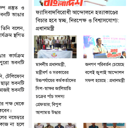
ে মিরপুর মডেল থানা পুলিশ
প্রস্তুত ও
ফ্যাসিবাদবিরোধী আন্দোলনে হত্যাকাণ্ডের
ভবনটি ভাঙার
বিচার হবে স্বচ্ছ, নিরপেক্ষ ও বিশ্বাসযোগ্য:
। তিনি বলেন,
প্রধানমন্ত্রী
যক্রম স্থগিত
র কার্যক্রম
 পুরো ভবনটি
মাননীয় প্রধানমন্ত্রী,
জনগণ পরিবর্তন চেয়েছে
মন্ত্রীবর্গ ও সরকারের
বলেই জুলাই আন্দোলন
ানি, টেলিফোন
উচ্চপর্যায়ের কর্মকর্তাদের
সফল হয়েছে : প্রধানমন্ত্রী
 এছাড়া ভবনটি
সিল-স্বাক্ষর জালিয়াতি
ই আজই ভবনটি
চক্রের পাঁচ সদস্য
ীর পক্ষ থেকে
গ্রেফতার; বিপুল
াকবেন।
আলামত উদ্ধার
র নভেম্বরে
 কাজ না হলে