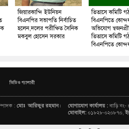
জিয়ারকান্দি ইউনিয়ন
তিতাসে কমিটি গ
ত
বিএনপির সভাপতি নির্বাচিত
বিএনপিতে কোন্দ
িক
হলেন,দলের পরীক্ষিত সৈনিক
অভিযোগ স্বজনপ্র
মকবুল হোসেন সরকার
তিতাসে কমিটি গ
বিএনপিতে কোন্দ
ভিডিও গ্যালারী
সম্পাদক :
মোঃ আরিফুর রহমান
।
যোগাযোগ কার্যালয় :
বাড়ি নং-
মোবাইল:
০১৮২৮-০২০৮৭০,
ই