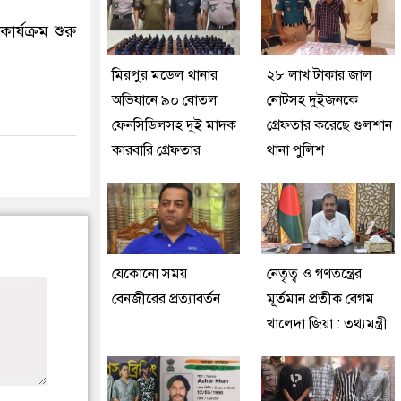
্যক্রম শুরু
মিরপুর মডেল থানার
২৮ লাখ টাকার জাল
অভিযানে ৯০ বোতল
নোটসহ দুইজনকে
ফেনসিডিলসহ দুই মাদক
গ্রেফতার করেছে গুলশান
কারবারি গ্রেফতার
থানা পুলিশ
যেকোনো সময়
নেতৃত্ব ও গণতন্ত্রের
বেনজীরের প্রত্যাবর্তন
মূর্তমান প্রতীক বেগম
খালেদা জিয়া : তথ্যমন্ত্রী