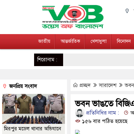
জাতীয়
আন্তর্জাতিক
খেলাধুলা
বিনোদন
শিরোনাম :
প্রচ্ছদ
সারাদেশ
ভবন
জনপ্রিয় সংবাদ
ভবন ভাঙতে বিজি
প্রতিনিধির নাম :
আপ
১৫৬ বার পঠিত হয়েছে
মিরপুর মডেল থানার অভিযানে