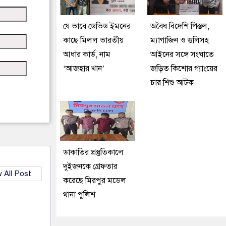
যে ভাবে ডেভিড ইমনের
অবৈধ বিদেশি পিস্তল,
কাছে মিলল ভারতীয়
ম্যাগাজিন ও গুলিসহ
আধার কার্ড, নাম
আইনের সঙ্গে সংঘাতে
‘আজহার খান’
জড়িত কিশোর গ্যাংয়ের
চার শিশু আটক
ডাকাতির প্রস্তুতিকালে
দুইজনকে গ্রেফতার
 All Post
করেছে মিরপুর মডেল
থানা পুলিশ