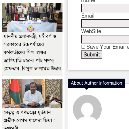
Name
Email
WebSite
মাননীয় প্রধানমন্ত্রী, মন্ত্রীবর্গ ও
সরকারের উচ্চপর্যায়ের
Save Your Email a
কর্মকর্তাদের সিল-স্বাক্ষর
জালিয়াতি চক্রের পাঁচ সদস্য
গ্রেফতার; বিপুল আলামত উদ্ধার
About Author Information
নেতৃত্ব ও গণতন্ত্রের মূর্তমান
প্রতীক বেগম খালেদা জিয়া :
তথ্যমন্ত্রী