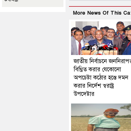
More News Of This Ca
জাতীয় নির্বাচনে জননিরাপত্
বিঘ্নিত করার যেকোনো
অপচেষ্টা কঠোর হস্তে দমন
করার নির্দেশ স্বরাষ্ট্র
উপদেষ্টার