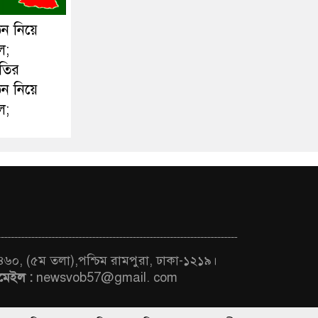
ঠন নিয়ে
ল;
ীতির
ঠন নিয়ে
ল;
 ৪৬০, (৫ম তলা),পশ্চিম রামপুরা, ঢাকা-১২১৯।
মেইল :
newsvob57@gmail. com