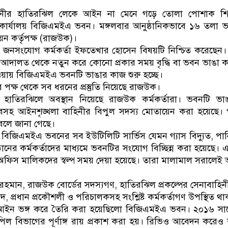
ডাকাতির প্রস্তুতিকালে দুইজনকে গ্রেফতার করেছ
ানীর হাতিরঝিল লেকে আইন না মেনে গড়ে তোলা পোশাক শিল্প 
ন কার্যালয় বিজিএমইএ ভবন। মঙ্গলবার আনুষ্ঠানিকভাবে ১৬ তলা 
য়ন কর্তৃপক্ষ (রাজউক)।
লয়ের জনসংযোগ কর্মকর্তা ইফতেখার হোসেন বিষয়টি নিশ্চিত করেছেন
্চ আদালত থেকে নতুন করে কোনো প্রকার সময় বৃদ্ধি বা ভবন ভাঙা কার্
ওয়ায় বিজিএমইএ ভবনটি ভাঙার কাজ শুরু হচ্ছে।
পক্ষ থেকে সব ধরনের প্রস্তুতি নিয়েছে রাজউক।
য়ে হাতিরঝিলে অবস্থান নিয়েছে রাজউক কর্মকর্তারা। ভবনটি ভাঙা
‌্যাবসহ আইনশৃঙ্খলা বাহিনীর বিপুল সদস্য মোতায়েন করা হয়েছে।
লে জানা গেছে।
কে বিজিএমইএ ভবনের সব ইউটিলিটি সার্ভিস যেমন গ্যাস বিদ্যুত, প
ঠানের কর্মকর্তাদের মাধ্যমে ভবনটির সংযোগ বিচ্ছিন্ন করা হয়েছে।
অফিস মালিকদের স্বল্প সময় দেয়া হয়েছে। তারা মালামাল সরালে
 রহমান, রাজউক বোর্ডের সদস্যগণ, হাতিরঝিল প্রকল্পের সেনাবাহিন
প্রধান প্রকৌশলী ও পরিচালকসহ সংশ্লিষ্ট কর্মকর্তাগণ উপস্থিত থ
আইন ভঙ্গ করে তৈরি করা হয়েছিলো বিজিএমইএ ভবন। ২০১৬ সালে
পিল বিভাগের পূর্ণাঙ্গ রায় প্রকাশ করা হয়। রিভিও আবেদন করেও