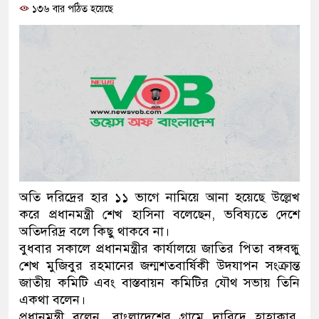
১৩৬ বার পঠিত হয়েছে
প্রধানমন্ত্রী
মিরপুর মডেল থানার অভিযানে ৯
মাদক কারবারি গ্রেফতার
২৮ লাখ টাকার জাল নোটসহ দুইজন
থানা পুলিশ
যেকোনো সময় বেনজীরের প্রত্যাবর্
নেতৃত্ব ও গণতন্ত্রের মূর্তমান প্রতীক
অতি দরিদ্রের হার ১১ ভাগে নামিয়ে আনা হয়েছে উল্লেখ
করে প্রধানমন্ত্রী শেখ হাসিনা বলেছেন, ভবিষ্যতে দেশে
যে ভাবে ডেভিড ইমনের কাছে মিলল
অতিদরিদ্র বলে কিছু থাকবে না।
বুধবার সকালে প্রধানমন্ত্রীর কার্যালয়ে জাতির পিতা বঙ্গবন্ধু
‘আজহার খান’
শেখ মুজিবুর রহমানের জন্মশতবার্ষিকী উদযাপন সংক্রান্ত
জাতীয় কমিটি এবং বাস্তবায়ন কমিটির যৌথ সভায় তিনি
অবৈধ বিদেশি পিস্তল, ম্যাগাজিন ও
একথা বলেন।
জড়িত কিশোর গ্যাংয়ের চার শিশু আটক
প্রধানমন্ত্রী বলেন, বাংলাদেশের গ্রামে দারিদ্রে হাহাকার,