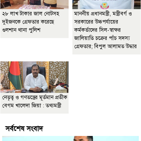
২৮ লাখ টাকার জাল নোটসহ
মাননীয় প্রধানমন্ত্রী, মন্ত্রীবর্গ ও
দুইজনকে গ্রেফতার করেছে
সরকারের উচ্চপর্যায়ের
গুলশান থানা পুলিশ
কর্মকর্তাদের সিল-স্বাক্ষর
জালিয়াতি চক্রের পাঁচ সদস্য
গ্রেফতার; বিপুল আলামত উদ্ধার
নেতৃত্ব ও গণতন্ত্রের মূর্তমান প্রতীক
বেগম খালেদা জিয়া : তথ্যমন্ত্রী
সর্বশেষ সংবাদ