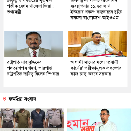
নেতৃত্ব ও গণতন্ত্রের মূর্তমান
জলবায়ু-সম্পর্কিত অভিবাসন
প্রতীক বেগম খালেদা জিয়া :
ব্যবস্থাপনায় ১১.২৫ লাখ
তথ্যমন্ত্রী
ইউরোর প্রকল্প বাস্তবায়নে চুক্তি
করলো বাংলাদেশ-আইওএম
রাষ্ট্রপতি সাহাবুদ্দিনের
আগামী মাসের মধ্যে ‘প্রবাসী
পদত্যাগপত্র গ্রহণ, ভারপ্রাপ্ত
কার্ডের’ পরীক্ষামূলক প্রকল্পের
রাষ্ট্রপতির দায়িত্ব নিলেন স্পিকার
কাজ চালু করবে সরকার
জনপ্রিয় সংবাদ