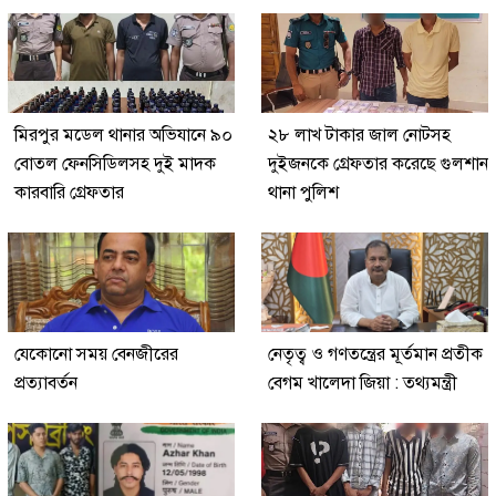
মিরপুর মডেল থানার অভিযানে ৯০
২৮ লাখ টাকার জাল নোটসহ
বোতল ফেনসিডিলসহ দুই মাদক
দুইজনকে গ্রেফতার করেছে গুলশান
কারবারি গ্রেফতার
থানা পুলিশ
যেকোনো সময় বেনজীরের
নেতৃত্ব ও গণতন্ত্রের মূর্তমান প্রতীক
প্রত্যাবর্তন
বেগম খালেদা জিয়া : তথ্যমন্ত্রী