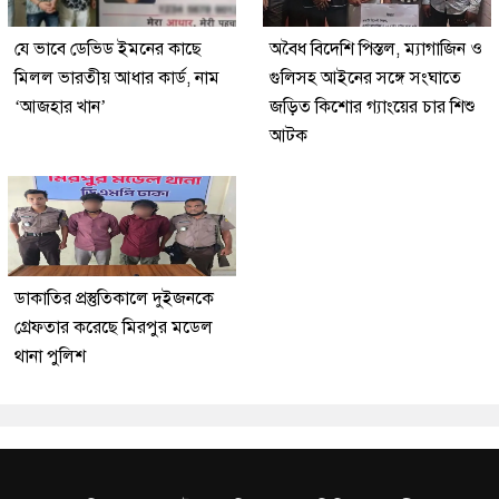
যে ভাবে ডেভিড ইমনের কাছে
অবৈধ বিদেশি পিস্তল, ম্যাগাজিন ও
মিলল ভারতীয় আধার কার্ড, নাম
গুলিসহ আইনের সঙ্গে সংঘাতে
‘আজহার খান’
জড়িত কিশোর গ্যাংয়ের চার শিশু
আটক
ডাকাতির প্রস্তুতিকালে দুইজনকে
গ্রেফতার করেছে মিরপুর মডেল
থানা পুলিশ