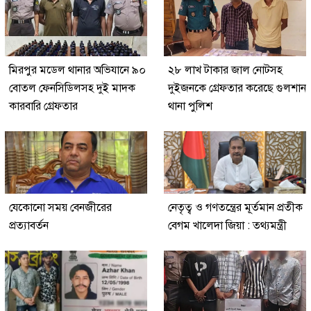
মিরপুর মডেল থানার অভিযানে ৯০
২৮ লাখ টাকার জাল নোটসহ
বোতল ফেনসিডিলসহ দুই মাদক
দুইজনকে গ্রেফতার করেছে গুলশান
কারবারি গ্রেফতার
থানা পুলিশ
যেকোনো সময় বেনজীরের
নেতৃত্ব ও গণতন্ত্রের মূর্তমান প্রতীক
প্রত্যাবর্তন
বেগম খালেদা জিয়া : তথ্যমন্ত্রী