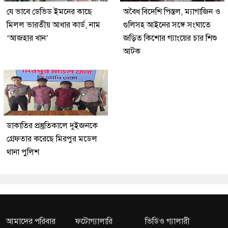
যে ভাবে ডেভিড ইমনের কাছে
অবৈধ বিদেশি পিস্তল, ম্যাগাজিন ও
মিলল ভারতীয় আধার কার্ড, নাম
গুলিসহ আইনের সঙ্গে সংঘাতে
‘আজহার খান’
জড়িত কিশোর গ্যাংয়ের চার শিশু
আটক
ডাকাতির প্রস্তুতিকালে দুইজনকে
গ্রেফতার করেছে মিরপুর মডেল
থানা পুলিশ
আমাদের পরিবার
ফটোগ্যালারি
ভিডিও গ্যালারী