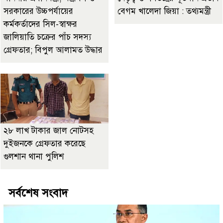
সরকারের উচ্চপর্যায়ের
বেগম খালেদা জিয়া : তথ্যমন্ত্রী
কর্মকর্তাদের সিল-স্বাক্ষর
জালিয়াতি চক্রের পাঁচ সদস্য
গ্রেফতার; বিপুল আলামত উদ্ধার
২৮ লাখ টাকার জাল নোটসহ
দুইজনকে গ্রেফতার করেছে
গুলশান থানা পুলিশ
সর্বশেষ সংবাদ