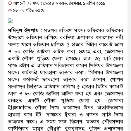
আপডেট এর সময় : ০৯:৫৫ অপরাহ্ন, সোমবার, ১ এপ্রিল ২০১৯
প্রধানমন্ত্রী
৯৮ বার পঠিত হয়েছে
মিরপুর মডেল থানার অভিযানে
মাদক কারবারি গ্রেফতার
মমিনুল ইসলাম :
মতলব দক্ষিণে মৎস্য অফিসের অফিসের
উদ্যোগে অভিযান চালিয়ে বরদিয়া এলাকার ধনাগোদা নদী
২৮ লাখ টাকার জাল নোটসহ দুই
সংলগ্ন খালে অভিযান চালিয়ে ৫ হাজার মিটার কারেন্ট জাল
ও ৮০ কেজি জাটকা আটক করা হয়েছে এবং জেলেদের
থানা পুলিশ
একটি নৌকা পুড়িয়ে ফেলা হয়েছে। আজ ৩১ মার্চ ভোর
সাড়ে ৪টায় এ অভিযান পরিচালনা করেন সিনিয়র উপজেলা
যেকোনো সময় বেনজীরের প্রত্যাব
মৎস্য কর্মকর্তা ফারহানা আক্তার রুমা। সিনিয়র উপজেলা
নেতৃত্ব ও গণতন্ত্রের মূর্তমান প্র
মৎস্য কর্মকর্তা ফারহানা আক্তার রুমা জানান, গোপন
সংবাদের ভিত্তিতে অভিযান চালিয়ে ৫ হাজার মিটার কারেন্ট
যে ভাবে ডেভিড ইমনের কাছে মি
জাল ও ৮০ কেজি জাটকা আটক করা হয় এবং জেলেদের
ব্যবহৃত একটি নৌকা পুড়িয়ে ফেলা হয়। জেলেরা
‘আজহার খান’
ইঞ্জিনচালিত নৌকা দিয়ে আমাদের উপর অতর্কিতভাবে
হামলা করে ইট, পাথরের টুকরা ও বাশের লাঠি দিয়ে
অবৈধ বিদেশি পিস্তল, ম্যাগাজি
আক্রমন করে। এ সময় সঙ্গে ছিলেন, মতলব পৌরসভার
জড়িত কিশোর গ্যাংয়ের চার শিশু আট
কাউন্সিলর মামুন চৌধুরী বুলবুলসহ পুলিশ প্রশাসনের