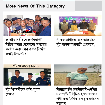
More News Of This Category
জাতীয় নির্বাচনে জননিরাপত্তা
নীলফামারীতে ডিবি অভিযানে
বিঘ্নিত করার যেকোনো অপচেষ্টা
দুই মাদক কারবারী গ্রেফতার,
কঠোর হস্তে দমন করার নির্দেশ
স্বরাষ্ট্র উপদেষ্টার
দুই শিক্ষার্থীকে ধর্ষণ, যুবক
জিয়ারকান্দি ইউনিয়ন বিএনপির
গ্রেপ্তার
সভাপতি নির্বাচিত হলেন,দলের
পরীক্ষিত সৈনিক মকবুল হোসেন
সরকার