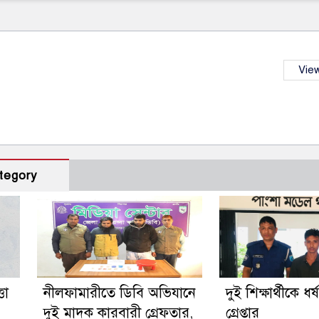
View
tegory
তা
নীলফামারীতে ডিবি অভিযানে
দুই শিক্ষার্থীকে ধর
দুই মাদক কারবারী গ্রেফতার,
গ্রেপ্তার