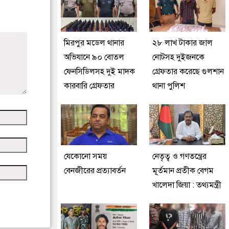
মিরপুর মডেল থানার
২৮ লাখ টাকার জাল
অভিযানে ৯০ বোতল
নোটসহ দুইজনকে
ফেনসিডিলসহ দুই মাদক
গ্রেফতার করেছে গুলশান
কারবারি গ্রেফতার
থানা পুলিশ
যেকোনো সময়
নেতৃত্ব ও গণতন্ত্রের
বেনজীরের প্রত্যাবর্তন
মূর্তমান প্রতীক বেগম
খালেদা জিয়া : তথ্যমন্ত্রী