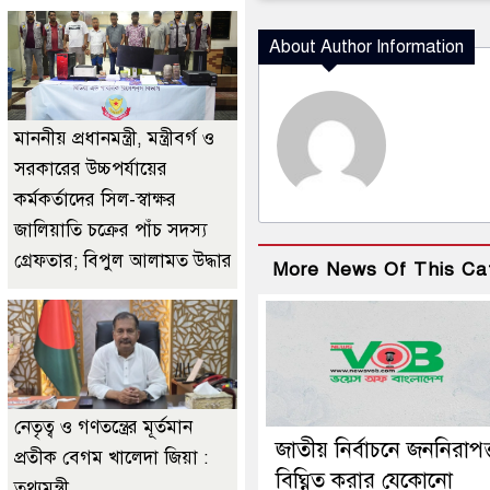
About Author Information
মাননীয় প্রধানমন্ত্রী, মন্ত্রীবর্গ ও
সরকারের উচ্চপর্যায়ের
কর্মকর্তাদের সিল-স্বাক্ষর
জালিয়াতি চক্রের পাঁচ সদস্য
গ্রেফতার; বিপুল আলামত উদ্ধার
More News Of This Ca
নেতৃত্ব ও গণতন্ত্রের মূর্তমান
জাতীয় নির্বাচনে জননিরাপত্
প্রতীক বেগম খালেদা জিয়া :
বিঘ্নিত করার যেকোনো
তথ্যমন্ত্রী