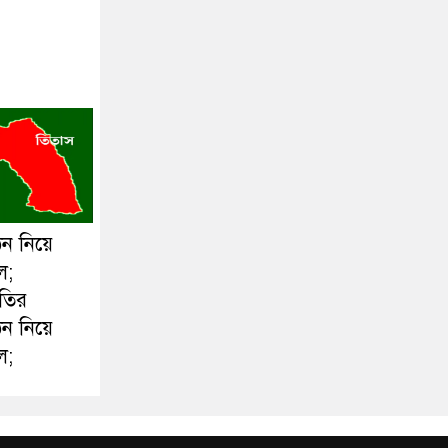
ঠন নিয়ে
ল;
ীতির
ঠন নিয়ে
ল;