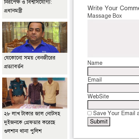
নিরপেক্ষ ও বিশ্বাসযোগ্য:
Write Your Comm
প্রধানমন্ত্রী
Massage Box
যেকোনো সময় বেনজীরের
Name
প্রত্যাবর্তন
Email
WebSite
Save Your Email a
২৮ লাখ টাকার জাল নোটসহ
দুইজনকে গ্রেফতার করেছে
গুলশান থানা পুলিশ