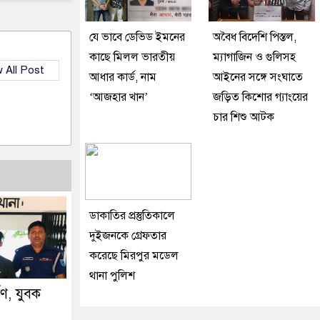
যে ভাবে ডেভিড ইমনের
অবৈধ বিদেশি পিস্তল,
কাছে মিলল ভারতীয়
ম্যাগাজিন ও গুলিসহ
 All Post
আধার কার্ড, নাম
আইনের সঙ্গে সংঘাতে
‘আজহার খান’
জড়িত কিশোর গ্যাংয়ের
চার শিশু আটক
ডাকাতির প্রস্তুতিকালে
দুইজনকে গ্রেফতার
করেছে মিরপুর মডেল
থানা পুলিশ
্ষণ, যুবক