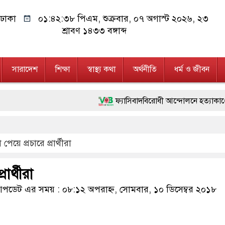
ঢাকা
০১:৪২:৩৯ পিএম
, শুক্রবার, ০৭ অগাস্ট ২০২৬, ২৩
শ্রাবণ ১৪৩৩ বঙ্গাব্দ
সারাদেশ
শিক্ষা
স্বাস্থ্য কথা
অর্থনীতি
ধর্ম ও জীবন
ফ্যাসিবাদবিরোধী আন্দোলনে হত্যাকাণ্ডের বিচার হবে স্
মাননীয় প্রধানমন্ত্রী, মন্ত্রীবর্গ ও সরকারের উচ্চপ
া পেয়ে প্রচারে প্রার্থীরা
জনগণ পরিবর্তন চেয়েছে বলেই জুলাই আন্দোলন সফল
২৮ লাখ টাকার জাল নোটসহ দুইজনকে গ্রেফতার 
রার্থীরা
নেতৃত্ব ও গণতন্ত্রের মূর্তমান প্রতীক বেগম খালেদা জ
ডেট এর সময় : ০৮:১২ অপরাহ্ন, সোমবার, ১০ ডিসেম্বর ২০১৮
অবৈধ বিদেশি পিস্তল, ম্যাগাজিন ও গুলিসহ আইন