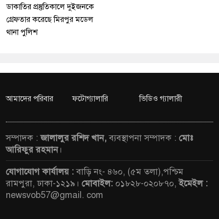
ডাকাতির প্রস্তুতিকালে দুইজনকে
গ্রেফতার করেছে মিরপুর মডেল
থানা পুলিশ
আমাদের পরিবার
ফটোগ্যালারি
ভিডিও গ্যালারী
সম্পাদক :
জালালুর রশিদ খান,
ব্যবস্থাপনা সম্পাদক :
মোঃ
আরিফুর রহমান
।
যোগাযোগ কার্যালয় :
বাড়ি নং- ৪৬০, (৫ম তলা),পশ্চিম
রামপুরা, ঢাকা-১২১৯।
মোবাইল:
০১৮২৮-০২০৮৭০,
ইমেইল :
newsvob57@gmail. com