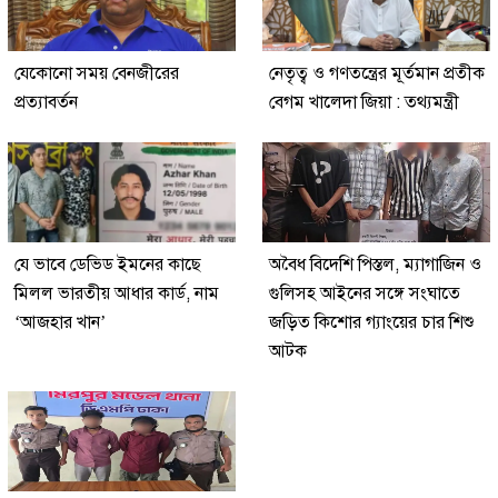
যেকোনো সময় বেনজীরের
নেতৃত্ব ও গণতন্ত্রের মূর্তমান প্রতীক
প্রত্যাবর্তন
বেগম খালেদা জিয়া : তথ্যমন্ত্রী
যে ভাবে ডেভিড ইমনের কাছে
অবৈধ বিদেশি পিস্তল, ম্যাগাজিন ও
মিলল ভারতীয় আধার কার্ড, নাম
গুলিসহ আইনের সঙ্গে সংঘাতে
‘আজহার খান’
জড়িত কিশোর গ্যাংয়ের চার শিশু
আটক