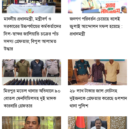
মাননীয় প্রধানমন্ত্রী, মন্ত্রীবর্গ ও
জনগণ পরিবর্তন চেয়েছে বলেই
সরকারের উচ্চপর্যায়ের কর্মকর্তাদের
জুলাই আন্দোলন সফল হয়েছে :
সিল-স্বাক্ষর জালিয়াতি চক্রের পাঁচ
প্রধানমন্ত্রী
সদস্য গ্রেফতার; বিপুল আলামত
উদ্ধার
মিরপুর মডেল থানার অভিযানে ৯০
২৮ লাখ টাকার জাল নোটসহ
বোতল ফেনসিডিলসহ দুই মাদক
দুইজনকে গ্রেফতার করেছে গুলশান
কারবারি গ্রেফতার
থানা পুলিশ