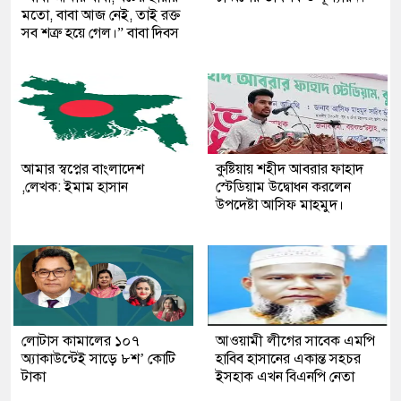
মতো, বাবা আজ নেই, তাই রক্ত
সব শত্রু হয়ে গেল।” বাবা দিবস
আমার স্বপ্নের বাংলাদেশ
কুষ্টিয়ায় শহীদ আবরার ফাহাদ
,লেখক: ইমাম হাসান
স্টেডিয়াম উদ্বোধন করলেন
উপদেষ্টা আসিফ মাহমুদ।
লোটাস কামালের ১০৭
আওয়ামী লীগের সাবেক এমপি
অ্যাকাউন্টেই সাড়ে ৮শ’ কোটি
হাবিব হাসানের একান্ত সহচর
টাকা
ইসহাক এখন বিএনপি নেতা