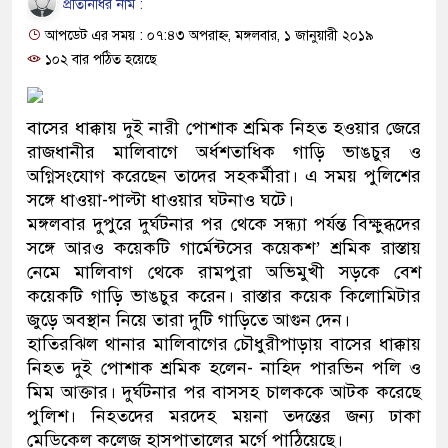
প্রতিনিধির নাম :
প্রধানমন্ত্রী
আপডেট এর সময় : ০৭:৪৩ অপরাহ্ন, মঙ্গলবার, ১ জানুয়ারী ২০১৯
মিরপুর মডেল থানার অভিযানে ৯০
১০২ বার পঠিত হয়েছে
মাদক কারবারি গ্রেফতার
বাসের ধাক্কায় দুই নারী পোশাক শ্রমিক নিহত হওয়ার জেরে
২৮ লাখ টাকার জাল নোটসহ দুইজন
রাজধানীর মালিবাগে অর্ধশতাধিক গাড়ি ভাঙচুর ও
অগ্নিসংযোগ করেছেন তাদের সহকর্মীরা। এ সময় পুলিশের
থানা পুলিশ
সঙ্গে ধাওয়া-পাল্টা ধাওয়ার ঘটনাও ঘটে।
মঙ্গলবার দুপুরে দুর্ঘটনার পর থেকে সন্ধ্যা পর্যন্ত বিক্ষুব্ধদের
যেকোনো সময় বেনজীরের প্রত্যাবর্
সঙ্গে আরও কয়েকটি গার্মেন্টসের কয়েকশ’ শ্রমিক রাস্তায়
নেতৃত্ব ও গণতন্ত্রের মূর্তমান প্রতীক
নেমে মালিবাগ থেকে রামপুরা অভিমুখী সড়কে বেশ
কয়েকটি গাড়ি ভাঙচুর করেন। রাস্তার কয়েক কিলোমিটার
যে ভাবে ডেভিড ইমনের কাছে মিলল
জুড়ে অবস্থান নিয়ে তারা দুটি গাড়িতে আগুন দেন।
হাতিরঝিল থানার মালিবাগের চৌধুরীপাড়ায় বাসের ধাক্কায়
‘আজহার খান’
নিহত দুই পোশাক শ্রমিক হলেন- নাহিদ পারভিন পলি ও
মিম আক্তার। দুর্ঘটনার পর বাসসহ চালককে আটক করেছে
অবৈধ বিদেশি পিস্তল, ম্যাগাজিন ও
পুলিশ। নিহতদের মরদেহ ময়না তদন্তের জন্য ঢাকা
জড়িত কিশোর গ্যাংয়ের চার শিশু আটক
মেডিকেল কলেজ হাসপাতালের মর্গে পাঠিয়েছে।