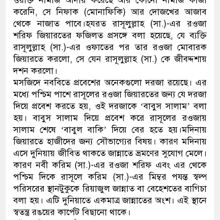
ওয়াক্ত নামাজ আদায় করেছে আর কোনো নামাজ কাজা
করেনি, সে নিফাক (মোনাফিকি) আর দোজখের আজাব
থেকে নাজাত পাবে।হযরত রাসূলুল্লাহ (সা.)-এর রওজা
শরিফ জিয়ারতের ফজিলত প্রসঙ্গে বলা হয়েছে, যে ব্যক্তি
রাসূলুল্লাহ (সা.)-এর ওফাতের পর তার রওজা মোবারক
জিয়ারতে করলো, সে যেন রাসূলুল্লাহ (সা.) কে জীবদ্দশায়
দশন করলো।
মসজিদে নববিতে প্রবেশের অনেকগুলো দরজা রয়েছে। এর
মধ্যে পশ্চিম পাশে রাসূলের রওজা জিয়ারতের জন্য যে দরজা
দিয়ে প্রবেশ করতে হয়, ওই দরজাকে ‘বাবুস সালাম’ বলা
হয়। বাবুস সালাম দিয়ে প্রবেশ করে রাসূলের রওজায়
সালাম শেষে ‘বাবুল বাকি’ দিয়ে বের হতে হয়।মদিনায়
জিয়ারতে হাজীদের জন্য সৌভাগ্যের বিষয়। কারণ মদিনায়
এসে দুনিয়ায় জীবিত থাকতে জান্নাতে ভ্রমণের সুযোগ মেলে।
কারণ নবী করিম (সা.)-এর রওজা শরিফ এবং এর থেকে
পশ্চিম দিকে রাসূলে করিম (সা.)-এর মিম্বর পযন্ত স্বল্প
পরিসরের স্থানটুকুকে রিয়াজুল জান্নাত বা বেহেশতের বাগিচা
বলা হয়। এটি দুনিয়াতে একমাত্র জান্নাতের অংশ। এই স্থানে
স্বতন্ত্র রঙয়ের কার্পেট বিছানো থাকে।