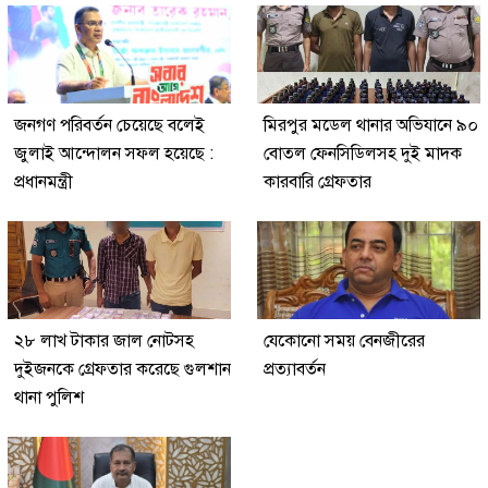
জনগণ পরিবর্তন চেয়েছে বলেই
মিরপুর মডেল থানার অভিযানে ৯০
জুলাই আন্দোলন সফল হয়েছে :
বোতল ফেনসিডিলসহ দুই মাদক
প্রধানমন্ত্রী
কারবারি গ্রেফতার
২৮ লাখ টাকার জাল নোটসহ
যেকোনো সময় বেনজীরের
দুইজনকে গ্রেফতার করেছে গুলশান
প্রত্যাবর্তন
থানা পুলিশ