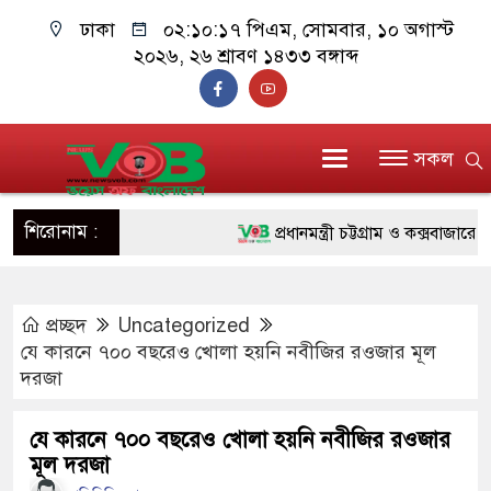
ঢাকা
০২:১০:১৮ পিএম
, সোমবার, ১০ অগাস্ট
২০২৬, ২৬ শ্রাবণ ১৪৩৩ বঙ্গাব্দ
সকল
শিরোনাম :
প্রধানমন্ত্রী চট্টগ্রাম ও কক্সবাজারে যাচ্
জুলাই যোদ্ধাদের পাশে প্রধানমন্ত্রী, 
প্রচ্ছদ
Uncategorized
রিকশা
যে কারনে ৭০০ বছরেও খোলা হয়নি নবীজির রওজার মূল
মানবিক অঙ্গীকার ধারণ করে ড্যাব ভবি
দরজা
দাঁড়াবে : ডা. জুবাইদা রহমান
যে কারনে ৭০০ বছরেও খোলা হয়নি নবীজির রওজার
মূল দরজা
ফ্যাসিবাদবিরোধী আন্দোলনে হত্যাকাণ্ডের 