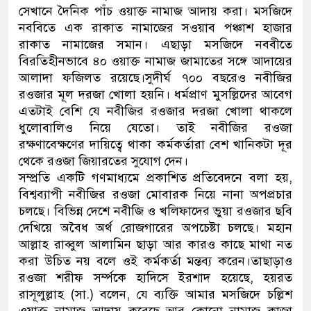
সেখানে দৈনিক পাঁচ ওয়াক্ত নামাজ আদায় করা। মসজিদে
নেতৃত্ব ও গণতন্ত্রের মূর্তমান প্রতীক বেগ
নববিতে এক রাকাত নামাজের সওয়াব পঞ্চাশ হাজার
রাকাত নামাজের সমান। এছাড়া মসজিদে নববীতে
বিরতিহীনভাবে ৪০ ওয়াক্ত নামাজ জামাতের সঙ্গে আদায়ের
আলাদা ফজিলত রয়েছে।সুদীর্ঘ ৭০০ বছরেও নবীজির
রওজার মূল দরজা খোলা হয়নি। ধর্মপ্রাণ মুসল্লিদের আবেগ
এতটাই বেশি যে নবীজির রওজার দরজা খোলা থাকলে
ধুলোবালিও নিয়ে যেতো। তাই নবীজির রওজা
রক্ষণাবেক্ষণের দায়িত্বে থাকা কর্মকর্তারা বেশ খানিকটা দূর
থেকে রওজা জিয়ারতের সুযোগ দেন।
সম্প্রতি একটি গণমাধ্যমে প্রকাশিত প্রতিবেদনে বলা হয়,
বিশ্বব্যাপী নবীজির রওজা মোবারক নিয়ে নানা অপপ্রচার
চলছে। বিভিন্ন দেশে নবীজি ও খলিফাদের ভুয়া রওজার ছবি
দেখিয়ে অবৈধ অর্থ রোজগারের অপচেষ্টা চলছে। মহান
আল্লাহ রাব্বুল আলামিন ছাড়া আর কারও কাছে মাথা নত
করা উচিত নয় বলে ওই কর্মকর্তা মন্তব্য করেন।তাছাড়াও
রওজা শরীফ সর্ম্পকে হাদিসে ইরশাদ হয়েছে, হয়রত
রাসূলুল্লাহ (সা.) বলেন, যে ব্যক্তি আমার মসজিদে চল্লিশ