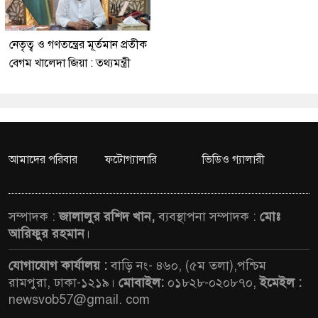
নেতৃত্ব ও গণতন্ত্রের মূর্তমান প্রতীক
বেগম খালেদা জিয়া : তথ্যমন্ত্রী
আমাদের পরিবার
ফটোগ্যালারি
ভিডিও গ্যালারী
সম্পাদক :
জালালুর রশিদ খান,
ব্যবস্থাপনা সম্পাদক :
মোঃ
আরিফুর রহমান
।
যোগাযোগ কার্যালয় :
বাড়ি নং- ৪৬০, (৫ম তলা),পশ্চিম
রামপুরা, ঢাকা-১২১৯।
মোবাইল:
০১৮২৮-০২০৮৭০,
ইমেইল :
newsvob57@gmail. com