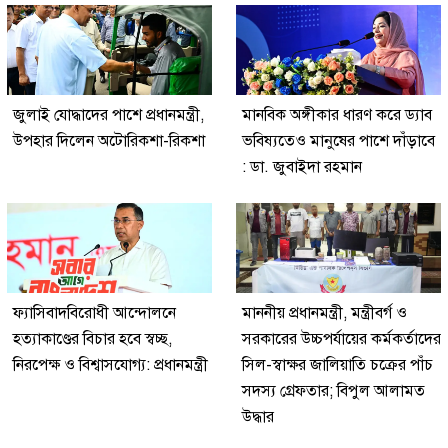
জুলাই যোদ্ধাদের পাশে প্রধানমন্ত্রী,
মানবিক অঙ্গীকার ধারণ করে ড্যাব
উপহার দিলেন অটোরিকশা-রিকশা
ভবিষ্যতেও মানুষের পাশে দাঁড়াবে
: ডা. জুবাইদা রহমান
ফ্যাসিবাদবিরোধী আন্দোলনে
মাননীয় প্রধানমন্ত্রী, মন্ত্রীবর্গ ও
হত্যাকাণ্ডের বিচার হবে স্বচ্ছ,
সরকারের উচ্চপর্যায়ের কর্মকর্তাদের
নিরপেক্ষ ও বিশ্বাসযোগ্য: প্রধানমন্ত্রী
সিল-স্বাক্ষর জালিয়াতি চক্রের পাঁচ
সদস্য গ্রেফতার; বিপুল আলামত
উদ্ধার