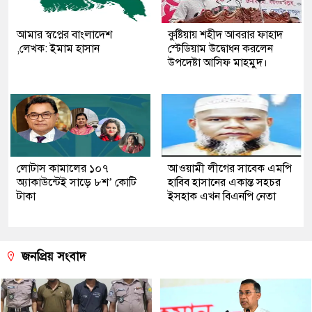
আমার স্বপ্নের বাংলাদেশ
কুষ্টিয়ায় শহীদ আবরার ফাহাদ
,লেখক: ইমাম হাসান
স্টেডিয়াম উদ্বোধন করলেন
উপদেষ্টা আসিফ মাহমুদ।
লোটাস কামালের ১০৭
আওয়ামী লীগের সাবেক এমপি
অ্যাকাউন্টেই সাড়ে ৮শ’ কোটি
হাবিব হাসানের একান্ত সহচর
টাকা
ইসহাক এখন বিএনপি নেতা
জনপ্রিয় সংবাদ