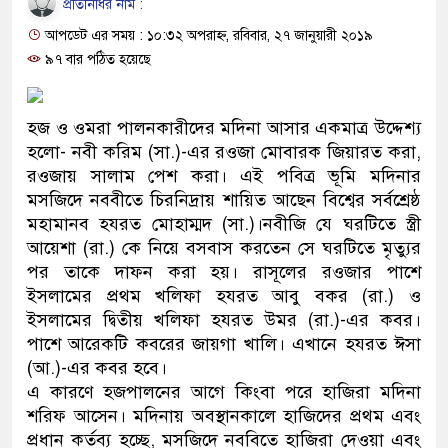
প্রতিনিধির নাম :
ও বিশ্বাসযোগ্য: প্রধানমন্ত্রী
আপডেট এর সময় : ১০:৩২ অপরাহ্ন, রবিবার, ২৭ জানুয়ারী ২০১৯
মাননীয় প্রধানমন্ত্রী, মন্ত্রীবর্গ ও সরকার
৯৭ বার পঠিত হয়েছে
সিল-স্বাক্ষর জালিয়াতি চক্রের পাঁচ সদস্য গ
হজ ও ওমরা পালনকারীদের মদিনা আসার একমাত্র উদ্দেশ্য
উদ্ধার
হলো- নবী করিম (সা.)-এর রওজা মোবারক জিয়ারত করা,
রওজায় সালাম পেশ করা। এই পবিত্র ভূমি মদিনার
জনগণ পরিবর্তন চেয়েছে বলেই জুলাই
মসজিদে নববীতে চিরনিদ্রায় শায়িত আছেন বিশ্বের সর্বশ্রেষ্ঠ
মহামানব হযরত মোহাম্মদ (সা.)।নবীজি যে ঘরটিতে স্ত্রী
প্রধানমন্ত্রী
আয়েশা (রা.) কে নিয়ে বসবাস করতেন সে ঘরটিতে মৃত্যুর
মিরপুর মডেল থানার অভিযানে ৯০ বো
পর তাকে দাফন করা হয়। রাসূলের রওজার পাশে
ইসলামের প্রথম খলিফা হযরত আবু বকর (রা.) ও
মাদক কারবারি গ্রেফতার
ইসলামের দ্বিতীয় খলিফা হযরত উমর (রা.)-এর কবর।
পাশে আরেকটি কবরের জায়গা খালি। এখানে হযরত ঈসা
২৮ লাখ টাকার জাল নোটসহ দুইজনকে 
(আ.)-এর কবর হবে।
এ কারণে হজপালনের আগে কিংবা পরে হাজিরা মদিনা
থানা পুলিশ
শরিফ আসেন। মদিনায় অবস্থানকালে হাজিদের প্রথম এবং
যেকোনো সময় বেনজীরের প্রত্যাবর্তন
প্রধান কর্তব্য হচ্ছে, মসজিদে নববিতে হাজিরা দেওয়া এবং