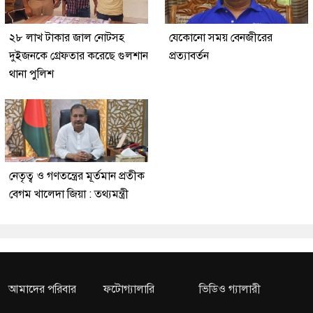
২৮ লাখ টাকার জাল নোটসহ
যেকোনো সময় বেনজীরের
দুইজনকে গ্রেফতার করেছে গুলশান
প্রত্যাবর্তন
থানা পুলিশ
নেতৃত্ব ও গণতন্ত্রের মূর্তমান প্রতীক
বেগম খালেদা জিয়া : তথ্যমন্ত্রী
আমাদের পরিবার
ফটোগ্যালারি
ভিডিও গ্যালারী