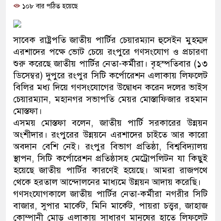
১০৮ বার পঠিত হয়েছে
ও বিশ্বাসযোগ্য: প্রধানমন্ত্রী
মাননীয় প্রধানমন্ত্রী, মন্ত্রীবর্গ 
সাবেক রাষ্ট্রপতি জাতীয় পার্টির চেয়ারম্যান হুসেইন মুহম্মদ
সিল-স্বাক্ষর জালিয়াতি চক্রের পাঁচ স
এরশাদের পক্ষে ভোট চেয়ে রংপুরে গণসংযোগ ও প্রচারণা
শুরু করেছে জাতীয় পার্টির নেতা-কর্মীরা। বৃহস্পতিবার (১৩
উদ্ধার
ডিসেম্বর) দুপুরে রংপুর সিটি কর্পোরেশন এলাকায় লিফলেট
বিলির মধ্য দিয়ে গণসংযোগের উদ্বোধন করেন দলের ভাইস
জনগণ পরিবর্তন চেয়েছে বলেই 
চেয়ারম্যান, মহানগর সভাপতি মেয়র মোস্তাফিজার রহমান
মোস্তফা।
প্রধানমন্ত্রী
এসময় মোস্তফা বলেন, জাতীয় পার্টি সরকারের উন্নয়ন
মিরপুর মডেল থানার অভিযানে
অংশীদার। রংপুরের উন্নয়নে এরশাদের চাইতে আর কারো
অবদান বেশি নেই। রংপুর বিভাগ প্রতিষ্ঠা, বিশ্ববিদ্যালয়
মাদক কারবারি গ্রেফতার
স্থাপন, সিটি কর্পোরেশন প্রতিষ্ঠাসহ মেট্রোপলিটন যা কিছুই
হয়েছে জাতীয় পার্টির কারণেই হয়েছে। আমরা রাজপথে
২৮ লাখ টাকার জাল নোটসহ দুই
থেকে হরতাল আন্দোলনের মাধ্যমে উন্নয়ন আদায় করেছি।
গণসংযোগকালে জাতীয় পার্টির নেতা-কর্মীরা নগরীর সিটি
থানা পুলিশ
বাজার, সুপার মার্কেট, মিনি মার্কেট, পায়রা চত্ত্বর, জাহাজ
যেকোনো সময় বেনজীরের প্রত্যাব
কোম্পানী মোড় এলাকায় সাধারণ মানুষের হাতে লিফলেট