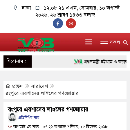
ঢাকা
১২:০৮:২২ এএম
, সোমবার, ১০ অগাস্ট
২০২৬, ২৬ শ্রাবণ ১৪৩৩ বঙ্গাব্দ
সকল
শিরোনাম :
প্রধানমন্ত্রী চট্টগ্রাম ও কক্সবাজা
জুলাই যোদ্ধাদের পাশে প্রধানমন্
প্রচ্ছদ
সারাদেশ
রিকশা
রংপুরে এরশাদের লাঙ্গলের গণজোয়ার
মানবিক অঙ্গীকার ধারণ করে ড্য
রংপুরে এরশাদের লাঙ্গলের গণজোয়ার
দাঁড়াবে : ডা. জুবাইদা রহমান
প্রতিনিধির নাম :
ফ্যাসিবাদবিরোধী আন্দোলনে হত্যাক
আপডেট এর সময় : ০৭:২২ অপরাহ্ন, শনিবার, ১৫ ডিসেম্বর ২০১৮