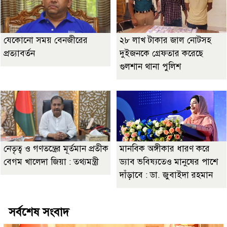
যেকোনো সময় বেনজীরের
২৮ লাখ টাকার জাল নোটসহ
প্রত্যাবর্তন
দুইজনকে গ্রেফতার করেছে
গুলশান থানা পুলিশ
নেতৃত্ব ও গণতন্ত্রের মূর্তমান প্রতীক
মানবিক অঙ্গীকার ধারণ করে
বেগম খালেদা জিয়া : তথ্যমন্ত্রী
ড্যাব ভবিষ্যতেও মানুষের পাশে
দাঁড়াবে : ডা. জুবাইদা রহমান
সর্বশেষ সংবাদ