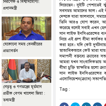
নিরপেক্ষ ও বিশ্বাসযোগ্য:
দিয়েছেন। দুইটি পেশাতেই ঝ
প্রধানমন্ত্রী
সবসময় আমাদের ভাল। এই বী
দেশকে যারা ভালবাসে, সমাজ
তিনি আরও যোগ করেন, আমা
করেছে বলেই সবাই এখন হেল
সান লাইফ ইনসিওরেন্সের ব্
নিয়ে এই গ্রুপ বীমা কার্যকর
যেকোনো সময় বেনজীরের
করা হবে। যদি কেউ দুর্ঘটনায়
স্বাভাবিকভাবে কেউ মারা যায় 
প্রত্যাবর্তন
সমাপনী বক্তব্যে ক্র্যাবে
আমরা যখন সাংবাদিকতায় আস
বীমা চুক্তি স্বাক্ষরিত হলো ক্
সান লাইফ ইনসিওরেন্সের ব্
এসোসিয়েশন(ক্র্যাব) সভাপতি আব
নেতৃত্ব ও গণতন্ত্রের মূর্তমান
Tag :
প্রতীক বেগম খালেদা জিয়া :
তথ্যমন্ত্রী