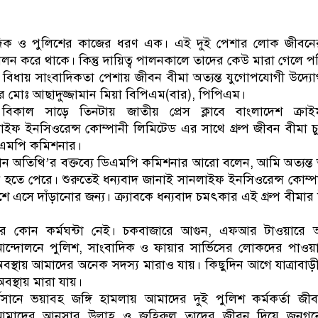
ডাকাতির প্রস্তুতিকালে দু
দিক ও পুলিশের কাজের ধরণ এক। এই দুই পেশার লোক জীবনের 
 পালন করে থাকে। কিন্তু দায়িত্ব পালনকালে তাদের কেউ মারা গেলে প
িধায় সাংবাদিকতা পেশায় জীবন বীমা অত্যন্ত যুগোপযোগী উদ্যোগ 
 মোঃ আছাদুজ্জামান মিয়া বিপিএম(বার), পিপিএম।
ল সাড়ে তিনটায় জাতীয় প্রেস ক্লাবে বাংলাদেশ ক্রাইম র
ইফ ইনসিওরেন্স কোম্পানী লিমিটেড এর সাথে গ্রুপ জীবন বীমা চুক্ত
ডিএমপি কমিশনার।
ানে প্রধান অতিথি’র বক্তব্যে ডিএমপি কমিশনার আরো বলেন, আমি অত্যন্
 হতে পেরে। শুরুতেই ধন্যবাদ জানাই সানলাইফ ইনসিওরেন্স কোম্পা
ে এসে দাঁড়ানোর জন্য। ক্র্যাবকে ধন্যবাদ চমৎকার এই গ্রুপ বীমার 
 কোন কর্মঘন্টা নেই। চকবাজারে আগুন, এফআর টাওয়ারে 
ন্দোলনে পুলিশ, সাংবাদিক ও ফায়ার সার্ভিসের লোকদের পাওয়
অবস্থায় আমাদের অনেক সদস্য মারাও যায়। কিছুদিন আগে যাত্রাবা
অবস্থায় মারা যায়।
সানে ভয়াবহ জঙ্গি হামলায় আমাদের দুই পুলিশ কর্মকর্তা জী
মাদের আনসার উল্লাহ ও জহিরুল তাদের জীবন দিয়ে জনগনের