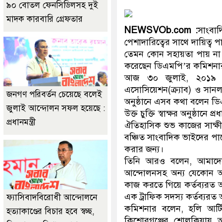
৯০ বোতল ফেনসিডিলসহ দুই
মাদক কারবারি গ্রেফতার
NEWSVOb.com :
সাংবা
পেশাদারিত্বের সাথে দায়িত্ব
তেমন কোন সহায়তা পায় না ব
করেছেন ডিএমপি’র কমিশনার
আজ ৩০ জুলাই, ২০১৯ বিকা
এসোসিয়েশন(ক্র্যাব) ও সানলা
জনগণ পরিবর্তন চেয়েছে বলেই
অনুষ্ঠানে এসব কথা বলেন 
জুলাই আন্দোলন সফল হয়েছে :
উক্ত চুক্তি স্বাক্ষর অনুষ্ঠ
প্রধানমন্ত্রী
ঐতিহাসিক শুভ কাজের সাক্ষী
বঞ্চিত সাংবাদিক ভাইদের পাশ
করার জন্য।
তিনি আরও বলেন, আমাদের
আন্দোলনসহ অন্য যেকোন আ
কাজ করতে গিয়ে কর্তব্যরত 
এক ট্রাফিক সদস্য কর্তব্যরত 
ফ্যাসিবাদবিরোধী আন্দোলনে
কমিশনার বলেন, হলি আর্টি
হত্যাকাণ্ডের বিচার হবে স্বচ্ছ,
কিশোরগঞ্জের শোলকিয়ায় আ