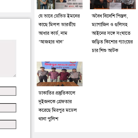
যে ভাবে ডেভিড ইমনের
অবৈধ বিদেশি পিস্তল,
কাছে মিলল ভারতীয়
ম্যাগাজিন ও গুলিসহ
আধার কার্ড, নাম
আইনের সঙ্গে সংঘাতে
‘আজহার খান’
জড়িত কিশোর গ্যাংয়ের
চার শিশু আটক
ডাকাতির প্রস্তুতিকালে
দুইজনকে গ্রেফতার
করেছে মিরপুর মডেল
থানা পুলিশ