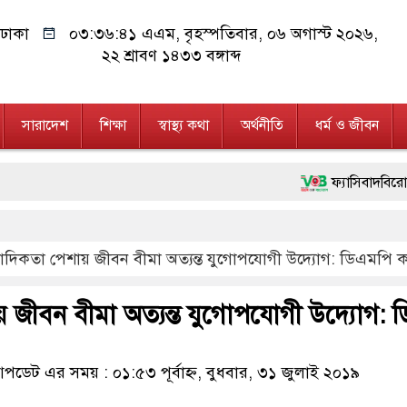
ঢাকা
০৩:৩৬:৪১ এএম
, বৃহস্পতিবার, ০৬ অগাস্ট ২০২৬,
২২ শ্রাবণ ১৪৩৩ বঙ্গাব্দ
সারাদেশ
শিক্ষা
স্বাস্থ্য কথা
অর্থনীতি
ধর্ম ও জীবন
ফ্যাসিবাদবিরোধী আন্দোলনে হত
মাননীয় প্রধানমন্ত্রী, মন্ত্
াদিকতা পেশায় জীবন বীমা অত্যন্ত যুগোপযোগী উদ্যোগ: ডিএমপি 
জনগণ পরিবর্তন চেয়েছে বলে
২৮ লাখ টাকার জাল নোটসহ
 জীবন বীমা অত্যন্ত যুগোপযোগী উদ্যোগ: 
নেতৃত্ব ও গণতন্ত্রের মূর্তমা
ডেট এর সময় : ০১:৫৩ পূর্বাহ্ন, বুধবার, ৩১ জুলাই ২০১৯
অবৈধ বিদেশি পিস্তল, ম্য