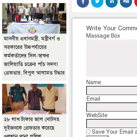
Write Your Comm
Massage Box
মাননীয় প্রধানমন্ত্রী, মন্ত্রীবর্গ ও
সরকারের উচ্চপর্যায়ের
কর্মকর্তাদের সিল-স্বাক্ষর
জালিয়াতি চক্রের পাঁচ সদস্য
গ্রেফতার; বিপুল আলামত উদ্ধার
Name
Email
WebSite
২৮ লাখ টাকার জাল নোটসহ
দুইজনকে গ্রেফতার করেছে
Save Your Email a
গুলশান থানা পুলিশ