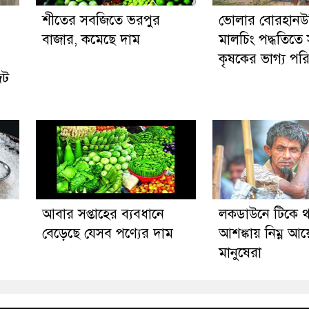
শীতের সবজিতে ভরপুর
ভোলার বোরহানউদ
বাজার, কমেছে দাম
মালচিং পদ্ধতিতে
কৃষকের ভাগ্য পরি
েট
আবার সপ্তাহের ব্যবধানে
লকডাউনে টিকে থ
বেড়েছে যেসব পণ্যের দাম
আশঙ্কায় নিম্ন আ
মানুষেরা