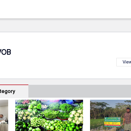
VOB
View
tegory