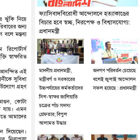
ইজনকে গ্রেফতার করেছে মিরপুর মডেল থানা পুলিশ
ফ্যাসিবাদবিরোধী আন্দোলনে হত্যাকাণ্ডের
ঝুঁকি নিয়ে
বিচার হবে স্বচ্ছ, নিরপেক্ষ ও বিশ্বাসযোগ্য:
রিবারের জন্য
প্রধানমন্ত্রী
বলে মন্তব্য
িপোর্টার্স
ি স্বাক্ষরিত
মাননীয় প্রধানমন্ত্রী,
জনগণ পরিবর্তন চেয়েছে
ত আনন্দিত এই
নীকে সুবিধা
মন্ত্রীবর্গ ও সরকারের
বলেই জুলাই আন্দোলন
উদ্যোগ গ্রহণ
উচ্চপর্যায়ের কর্মকর্তাদের
সফল হয়েছে : প্রধানমন্ত্রী
সিল-স্বাক্ষর জালিয়াতি
আগুন, কোটা
চক্রের পাঁচ সদস্য
া যায়। এমন
গ্রেফতার; বিপুল
ড়ীতে আমাদের
আলামত উদ্ধার
বন দিয়েছেন।
 নিরাপত্তা