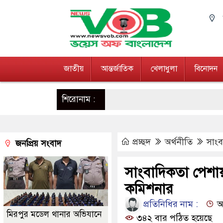
জাতীয়
আন্তর্জাতিক
খেলাধুলা
বিনোদন
শিরোনাম :
প্রচ্ছদ
অর্থনীতি
সাংব
জনপ্রিয় সংবাদ
সাংবাদিকতা পেশায়
কমিশনার
প্রতিনিধির নাম :
আপ
মিরপুর মডেল থানার অভিযানে
৩৪২ বার পঠিত হয়েছে