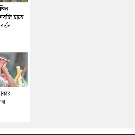
্দিন
 সবজি চাষে
বর্তন
াকার
য়ের