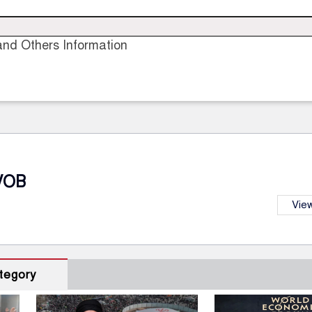
nd Others Information
VOB
View
tegory