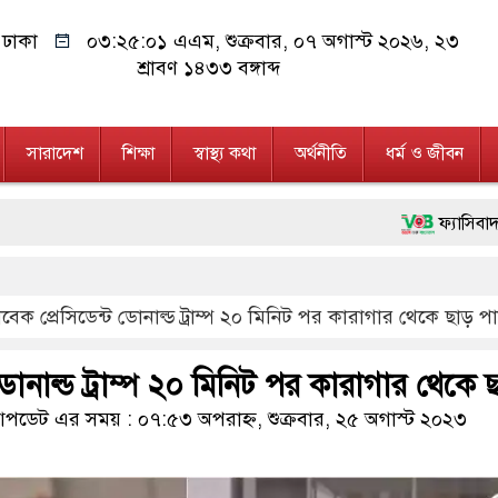
ঢাকা
০৩:২৫:০২ এএম
, শুক্রবার, ০৭ অগাস্ট ২০২৬, ২৩
শ্রাবণ ১৪৩৩ বঙ্গাব্দ
সারাদেশ
শিক্ষা
স্বাস্থ্য কথা
অর্থনীতি
ধর্ম ও জীবন
ফ্যাসিবাদবিরোধী আন্দোলনে 
মাননীয় প্রধানমন্ত্রী, মন্
াবেক প্রেসিডেন্ট ডোনাল্ড ট্রাম্প ২০ মিনিট পর কারাগার থেকে ছাড় প
জনগণ পরিবর্তন চেয়েছে ব
২৮ লাখ টাকার জাল নোট
 ডোনাল্ড ট্রাম্প ২০ মিনিট পর কারাগার থেকে
নেতৃত্ব ও গণতন্ত্রের মূর্ত
ডেট এর সময় : ০৭:৫৩ অপরাহ্ন, শুক্রবার, ২৫ অগাস্ট ২০২৩
অবৈধ বিদেশি পিস্তল, ম