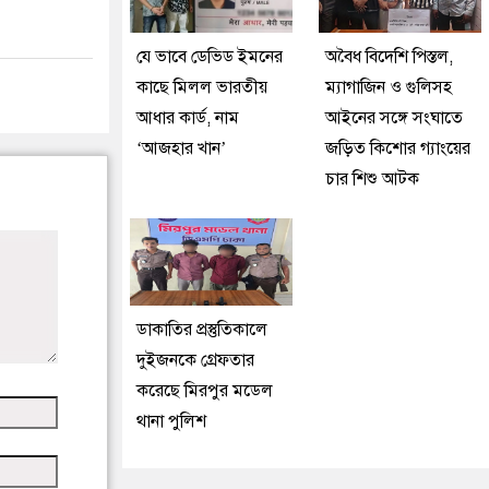
যে ভাবে ডেভিড ইমনের
অবৈধ বিদেশি পিস্তল,
কাছে মিলল ভারতীয়
ম্যাগাজিন ও গুলিসহ
আধার কার্ড, নাম
আইনের সঙ্গে সংঘাতে
‘আজহার খান’
জড়িত কিশোর গ্যাংয়ের
চার শিশু আটক
ডাকাতির প্রস্তুতিকালে
দুইজনকে গ্রেফতার
করেছে মিরপুর মডেল
থানা পুলিশ