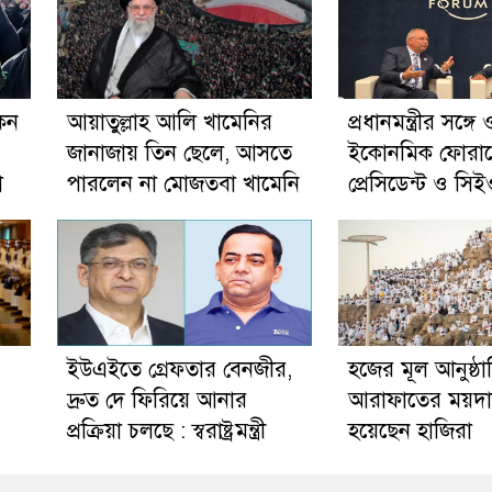
েন
আয়াতুল্লাহ আলি খামেনির
প্রধানমন্ত্রীর সঙ্গে ও
জানাজায় তিন ছেলে, আসতে
ইকোনমিক ফোরা
া
পারলেন না মোজতবা খামেনি
প্রেসিডেন্ট ও সিই
ইউএইতে গ্রেফতার বেনজীর,
হজের মূল আনুষ্ঠ
দ্রুত দে ফিরিয়ে আনার
আরাফাতের ময়দা
প্রক্রিয়া চলছে : স্বরাষ্ট্রমন্ত্রী
হয়েছেন হাজিরা