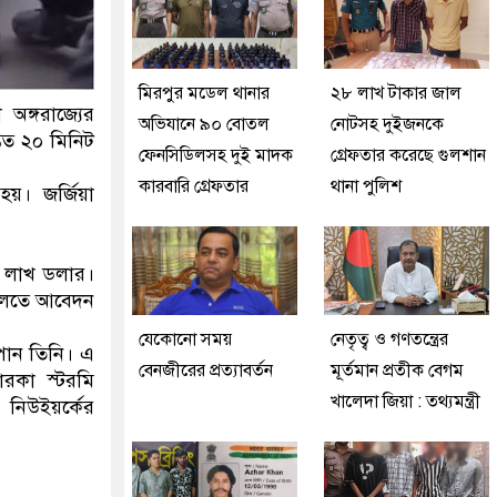
মিরপুর মডেল থানার
২৮ লাখ টাকার জাল
 অঙ্গরাজ্যের
অভিযানে ৯০ বোতল
নোটসহ দুইজনকে
্তত ২০ মিনিট
ফেনসিডিলসহ দুই মাদক
গ্রেফতার করেছে গুলশান
কারবারি গ্রেফতার
থানা পুলিশ
হয়। জর্জিয়া
ুই লাখ ডলার।
দালতে আবেদন
যেকোনো সময়
নেতৃত্ব ও গণতন্ত্রের
পান তিনি। এ
বেনজীরের প্রত্যাবর্তন
মূর্তমান প্রতীক বেগম
ারকা স্টরমি
খালেদা জিয়া : তথ্যমন্ত্রী
নিউইয়র্কের