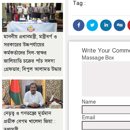
Tag :
মাননীয় প্রধানমন্ত্রী, মন্ত্রীবর্গ ও
সরকারের উচ্চপর্যায়ের
Write Your Comm
কর্মকর্তাদের সিল-স্বাক্ষর
Massage Box
জালিয়াতি চক্রের পাঁচ সদস্য
গ্রেফতার; বিপুল আলামত উদ্ধার
Name
নেতৃত্ব ও গণতন্ত্রের মূর্তমান
Email
প্রতীক বেগম খালেদা জিয়া :
তথ্যমন্ত্রী