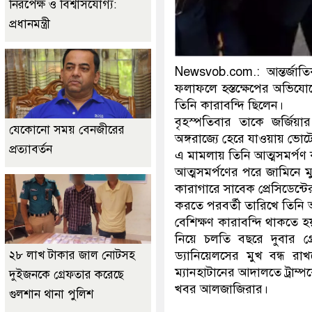
নিরপেক্ষ ও বিশ্বাসযোগ্য:
প্রধানমন্ত্রী
Newsvob.com.: আন্তর্জাতিক 
ফলাফলে হস্তক্ষেপের অভিযোগে
তিনি কারাবন্দি ছিলেন।
বৃহস্পতিবার তাকে জর্জিয়া
যেকোনো সময় বেনজীরের
অঙ্গরাজ্যে হেরে যাওয়ায় ভো
প্রত্যাবর্তন
এ মামলায় তিনি আত্মসমর্পণ
আত্মসমর্পণের পরে জামিনে ম
কারাগারে সাবেক প্রেসিডেন
করতে পরবর্তী তারিখে তিন
বেশিক্ষণ কারাবন্দি থাকতে 
নিয়ে চলতি বছরে দুবার গ্
ড্যানিয়েলসের মুখ বন্ধ 
২৮ লাখ টাকার জাল নোটসহ
ম্যানহাটানের আদালতে ট্রাম্
দুইজনকে গ্রেফতার করেছে
খবর আলজাজিরার।
গুলশান থানা পুলিশ