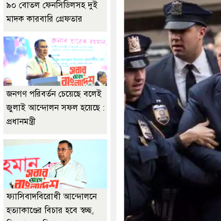
৯০ বোতল ফেনসিডিলসহ দুই
মাদক কারবারি গ্রেফতার
জনগণ পরিবর্তন চেয়েছে বলেই
জুলাই আন্দোলন সফল হয়েছে :
প্রধানমন্ত্রী
ফ্যাসিবাদবিরোধী আন্দোলনে
হত্যাকাণ্ডের বিচার হবে স্বচ্ছ,