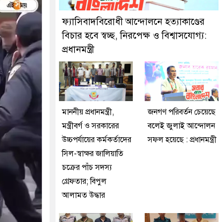
দুইজনকে গ্রেফতার করেছে মিরপুর মডেল থানা পুলিশ
ফ্যাসিবাদবিরোধী আন্দোলনে হত্যাকাণ্ডের
বিচার হবে স্বচ্ছ, নিরপেক্ষ ও বিশ্বাসযোগ্য:
প্রধানমন্ত্রী
মাননীয় প্রধানমন্ত্রী,
জনগণ পরিবর্তন চেয়েছে
মন্ত্রীবর্গ ও সরকারের
বলেই জুলাই আন্দোলন
উচ্চপর্যায়ের কর্মকর্তাদের
সফল হয়েছে : প্রধানমন্ত্রী
সিল-স্বাক্ষর জালিয়াতি
চক্রের পাঁচ সদস্য
গ্রেফতার; বিপুল
আলামত উদ্ধার