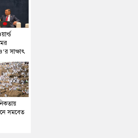
য়ার্ল্ড
মের
ও’র সাক্ষাৎ
ানিকতায়
নে সমবেত