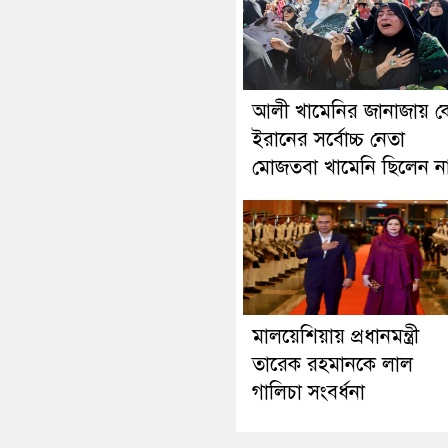
আলী খামেনির জানাজায় ক
ইরানের সর্বোচ্চ নেতা
মোজতবা খামেনি ছিলেন ন
মালয়েশিয়ায় প্রধানমন্ত্রী
তারেক রহমানকে লাল
গালিচা সংবর্ধনা