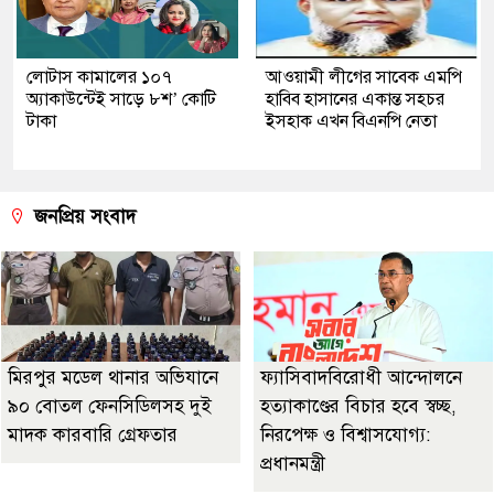
লোটাস কামালের ১০৭
আওয়ামী লীগের সাবেক এমপি
অ্যাকাউন্টেই সাড়ে ৮শ’ কোটি
হাবিব হাসানের একান্ত সহচর
টাকা
ইসহাক এখন বিএনপি নেতা
জনপ্রিয় সংবাদ
মিরপুর মডেল থানার অভিযানে
ফ্যাসিবাদবিরোধী আন্দোলনে
৯০ বোতল ফেনসিডিলসহ দুই
হত্যাকাণ্ডের বিচার হবে স্বচ্ছ,
মাদক কারবারি গ্রেফতার
নিরপেক্ষ ও বিশ্বাসযোগ্য:
প্রধানমন্ত্রী