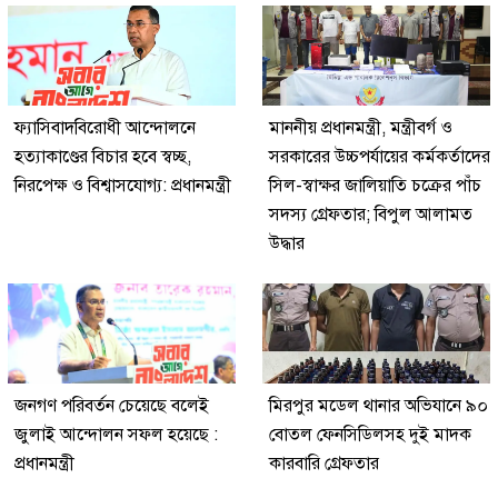
ফ্যাসিবাদবিরোধী আন্দোলনে
মাননীয় প্রধানমন্ত্রী, মন্ত্রীবর্গ ও
হত্যাকাণ্ডের বিচার হবে স্বচ্ছ,
সরকারের উচ্চপর্যায়ের কর্মকর্তাদের
নিরপেক্ষ ও বিশ্বাসযোগ্য: প্রধানমন্ত্রী
সিল-স্বাক্ষর জালিয়াতি চক্রের পাঁচ
সদস্য গ্রেফতার; বিপুল আলামত
উদ্ধার
জনগণ পরিবর্তন চেয়েছে বলেই
মিরপুর মডেল থানার অভিযানে ৯০
জুলাই আন্দোলন সফল হয়েছে :
বোতল ফেনসিডিলসহ দুই মাদক
প্রধানমন্ত্রী
কারবারি গ্রেফতার