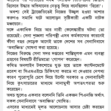
হিসেবে উদ্ধার অভিযানের নেতৃত্ব দিয়ে বনেছিলেন ‘হিরো’।
নেতৃত্ব ও গণতন্ত্রের মূর্তমান প্রতী
অবশ্য সেই ট্র্যাজেডিতেই নিজের উজ্জ্বল হওয়া আশার
করুণও সমাধি ঘটে আলোড়ন সৃষ্টিকারী একটি নাটক
মঞ্চায়নে।
সঙ্গে একাধিক বিয়ে আর নারী কেলেঙ্কারীর ঘটনা তো
রয়েছেই। সেনা শৃঙ্খলা পরিপন্থী এসব কর্মকান্ডের কারণেই
কীনা বছর দেড়েক আগেই তাকে দেশের সব সেনানিবাসে
‘অবাঞ্চিত’ ঘোষণা করা হয়েছে।
নিজের বিরুদ্ধে সেনা সদর দপ্তরের শাস্তিমূলক এমন ব্যবস্থা
গ্রহণের বিষয়টি রীতিমতো ‘গোপন’ করেছেন।
কথিত অনলাইন টকশোতে যুক্ত হয়ে তাকে ক্যান্টনমেন্টে
প্রবেশ বা সিএমএইচে চিকিৎসা করতে না দেওয়ার নেপথ্য
কারণ পুরোপুরি চেপে দিয়ে উল্টো সরকার ও সেনাবাহিনী
নিয়ে কুৎসাচারের মাধ্যমে নানামুখী অপতৎপরতা শুরু
করেছেন।
অথচ ভুলেও একবার বলেননি তিনি একজন পিএনজি অর্থাৎ
সকল সেনানিবাসে ‘অবাঞ্চিত’ ঘোষিত।
এসবের মাধ্যমেই মূলত আলোচনায় আসার চেষ্টা করছেন