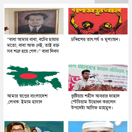
“বাবা আমার বাবা, বটের ছায়ার
চব্বিশের তাৎপর্য ও মূল্যায়ন।
মতো, বাবা আজ নেই, তাই রক্ত
সব শত্রু হয়ে গেল।” বাবা দিবস
আমার স্বপ্নের বাংলাদেশ
কুষ্টিয়ায় শহীদ আবরার ফাহাদ
,লেখক: ইমাম হাসান
স্টেডিয়াম উদ্বোধন করলেন
উপদেষ্টা আসিফ মাহমুদ।