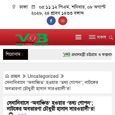
ঢাকা
০৫:১১:১৩ পিএম
, শনিবার, ০৮ অগাস্ট
২০২৬, ২৪ শ্রাবণ ১৪৩৩ বঙ্গাব্দ
সকল
শিরোনাম :
প্রধানমন্ত্রী চট্টগ্রাম ও কক্সবাজারে
জুলাই যোদ্ধাদের পাশে প্রধানমন্ত
প্রচ্ছদ
Uncategorized
রিকশা
সেনানিবাসে ‘অবাঞ্চিত’ হওয়ার ‘তথ্য গোপন’; নাটকের
মানবিক অঙ্গীকার ধারণ করে ড্যাব
অবতারণা চৌধুরী হাসান সারওয়ার্দী’র!
দাঁড়াবে : ডা. জুবাইদা রহমান
সেনানিবাসে ‘অবাঞ্চিত’ হওয়ার ‘তথ্য গোপন’;
নাটকের অবতারণা চৌধুরী হাসান সারওয়ার্দী’র!
ফ্যাসিবাদবিরোধী আন্দোলনে হত্যাকাণ