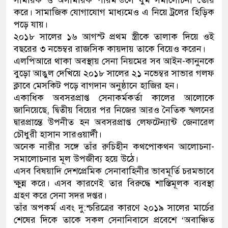
করে। সামাজিক যোগাযোগ মাধ্যমেও এ নিয়ে ট্রলের হিড়িক
পড়ে যায়।
২০১৮ সালের ১৬ আগস্ট প্রথম স্ত্রীকে তালাক দিয়ে ওই
বছরের ৩ নভেম্বর রাজসিক কায়দায় তাকে বিয়েও করেন।
এলপিআরে থাকা অবস্থায় সেনা নিয়মের সব আইন-কানুনকে
বুড়ো আঙুল দেখিয়ে ২০১৮ সালের ২১ নভেম্বর সাভার গলফ
ক্লাবে মেসকিট পড়ে বাগদান অনুষ্ঠানে হাজির হন।
একাধিক অবসরপ্রাপ্ত সেনাকর্মকর্তা কালের আলোকে
জানিয়েছে, দ্বিতীয় বিয়ের পর নিজের আরও নৈতিক স্খলনের
দ্বারপ্রান্তে উপনীত হন অবসরপ্রাপ্ত লেফটেন্যান্ট জেনারেল
চৌধুরী হাসান সারওয়ার্দী।
অনেক নারীর সঙ্গে তাঁর রুচিহীন কথপোকথন আলোচনা-
সমালোচনার মূল উপজীব্য হয়ে উঠে।
এসব বিষয়াদি দেশপ্রেমিক সেনাবাহিনীর ভাবমূর্তি চরমভাবে
ক্ষুন্ন করে। এসব কারণেই তার বিরুদ্ধে শাস্তিমূলক ব্যবস্থা
গ্রহণ করে সেনা সদর দপ্তর।
তাঁর অপকর্ম এবং দু:শ্চরিত্রের কারণে ২০১৯ সালের মার্চের
শেষের দিকে তাকে সকল সেনানিবাসে প্রবেশে ‘অবাঞ্চিত