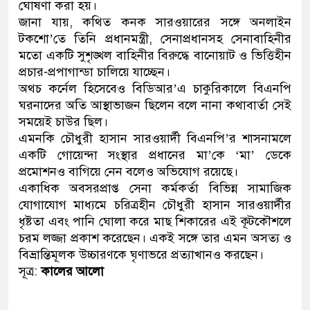
ঘোষণা করা হয়।
জানা যায়, কথিত কনক সারওয়ারের সঙ্গে অনলাইন
টকশো’তে তিনি প্রধানমন্ত্রী, সেনাপ্রধানসহ সেনাবাহিনীর
মতো একটি সুশৃঙ্খল বাহিনীর বিরুদ্ধে বানোয়াট ও ভিত্তিহীন
প্রচার-প্রপাগান্ডা চালিয়ে যাচ্ছেন।
অথচ কর্নেল হিসেবেও বিডিআর’এ চাকুরিকালে বিএনপি
ঘরনাদের অতি আস্থাভাজন ছিলেন বলে নানা কথাবার্তা সেই
সময়েই চাউর ছিল।
এমনকি চৌধুরী হাসান সারওয়ার্দী বিএনপি’র শাসনামলে
একটি গোয়েন্দা সংস্থার প্রধানের মা’কে ‘মা’ ডেকে
প্রমোশনও বাগিয়ে নেন বলেও অভিযোগ রয়েছে।
একাধিক অবসরপ্রাপ্ত সেনা কর্মকর্তা বিভিন্ন সামাজিক
যোগাযোগ মাধ্যমে চরিত্রহীন চৌধুরী হাসান সারওয়ার্দীর
ধৃষ্টতা এবং পানি ঘোলা করে মাছ শিকারের এই কূটকৌশলে
চরম লজ্জা প্রকাশ করেছেন। একই সঙ্গে তার এমন অসত্য ও
বিভ্রান্তিমূলক উচ্চারণকে ঘৃণাভরে প্রত্যাখানও করছেন।
সূত্র:
কালের আলো