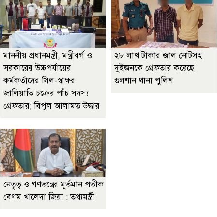
মাননীয় প্রধানমন্ত্রী, মন্ত্রীবর্গ ও
২৮ লাখ টাকার জাল নোটসহ
সরকারের উচ্চপর্যায়ের
দুইজনকে গ্রেফতার করেছে
কর্মকর্তাদের সিল-স্বাক্ষর
গুলশান থানা পুলিশ
জালিয়াতি চক্রের পাঁচ সদস্য
গ্রেফতার; বিপুল আলামত উদ্ধার
নেতৃত্ব ও গণতন্ত্রের মূর্তমান প্রতীক
বেগম খালেদা জিয়া : তথ্যমন্ত্রী