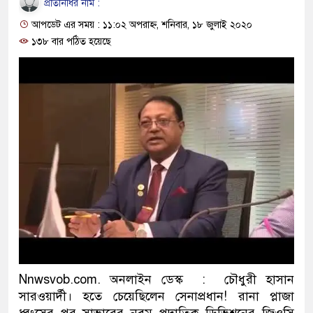
প্রতিনিধির নাম :
ও বিশ্বাসযোগ্য: প্রধানমন্ত্রী
আপডেট এর সময় : ১১:০২ অপরাহ্ন, শনিবার, ১৮ জুলাই ২০২০
মাননীয় প্রধানমন্ত্রী, মন্ত্রীবর্গ ও 
১৩৮ বার পঠিত হয়েছে
সিল-স্বাক্ষর জালিয়াতি চক্রের পাঁচ সদ
উদ্ধার
জনগণ পরিবর্তন চেয়েছে বলেই জ
প্রধানমন্ত্রী
মিরপুর মডেল থানার অভিযানে ৯
মাদক কারবারি গ্রেফতার
২৮ লাখ টাকার জাল নোটসহ দুইজ
থানা পুলিশ
Nnwsvob.com. অনলাইন ডেস্ক : চৌধুরী হাসান
সারওয়ার্দী। হতে চেয়েছিলেন সেনাপ্রধান! রানা প্লাজা
যেকোনো সময় বেনজীরের প্রত্যাবর
ধ্বংসের পর সাভারের নবম পদাতিক ডিভিশনের জিওসি