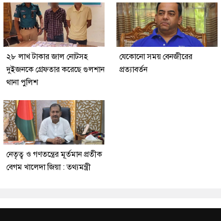
২৮ লাখ টাকার জাল নোটসহ
যেকোনো সময় বেনজীরের
দুইজনকে গ্রেফতার করেছে গুলশান
প্রত্যাবর্তন
থানা পুলিশ
নেতৃত্ব ও গণতন্ত্রের মূর্তমান প্রতীক
বেগম খালেদা জিয়া : তথ্যমন্ত্রী