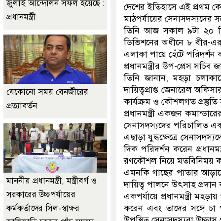
জুলাই আন্দোলন সফল হয়েছে :
দেশের ইতিহাসে এই প্রথম কোনো 
প্রধানমন্ত্রী
মাঠপর্যায়ের সেনাসদস্যদের সঙ
তিনি আজ সকাল ৯টা ২০ মি
ডিভিশনের অধীনে ৮ বীর-এর 
এলাকা পায়ে হেঁটে পরিদর্শন করে
প্রধানমন্ত্রীর উপ-প্রেস সচি
তিনি জানান, মহড়া চলাকালে
দায়িত্বপ্রাপ্ত জেনারেল অফি
যেকোনো সময় বেনজীরের
কার্যক্রম ও কৌশলগত প্রস্তুতি
প্রত্যাবর্তন
প্রধানমন্ত্রী একজন কমান্
সেনাসদস্যদের পরিচালিত একট
এছাড়া যুদ্ধক্ষেত্রে সেনাসদস্য
দিক পরিদর্শন করেন প্রধানমন
রণকৌশল নিয়ে মতবিনিময় 
এমনকি গাছের পাতার আড়ালে 
মাননীয় প্রধানমন্ত্রী, মন্ত্রীবর্গ ও
দায়িত্ব পালনে উৎসাহ প্রদা
সরকারের উচ্চপর্যায়ের
একপর্যায়ে প্রধানমন্ত্রী মহড়া
করেন এবং তাদের সঙ্গে চা প
কর্মকর্তাদের সিল-স্বাক্ষর
উপস্থিত সেনাসদস্যরা উচ্ছ্বাস