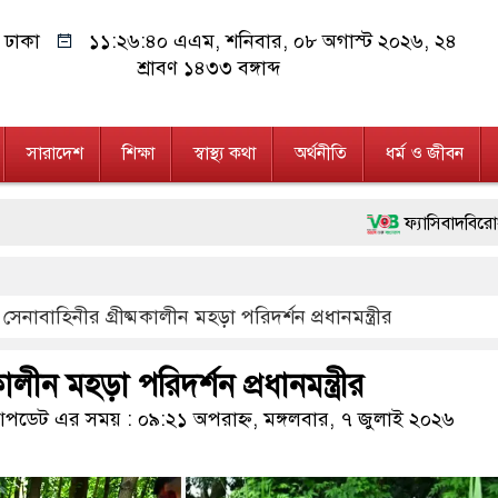
ঢাকা
১১:২৬:৪১ এএম
, শনিবার, ০৮ অগাস্ট ২০২৬, ২৪
শ্রাবণ ১৪৩৩ বঙ্গাব্দ
সারাদেশ
শিক্ষা
স্বাস্থ্য কথা
অর্থনীতি
ধর্ম ও জীবন
ফ্যাসিবাদবিরোধী আন্দোলনে হত্যাকা
মাননীয় প্রধানমন্ত্রী, মন্ত্রীবর
সেনাবাহিনীর গ্রীষ্মকালীন মহড়া পরিদর্শন প্রধানমন্ত্রীর
জনগণ পরিবর্তন চেয়েছে বলেই জ
২৮ লাখ টাকার জাল নোটসহ দু
কালীন মহড়া পরিদর্শন প্রধানমন্ত্রীর
নেতৃত্ব ও গণতন্ত্রের মূর্তমান প্
ডেট এর সময় : ০৯:২১ অপরাহ্ন, মঙ্গলবার, ৭ জুলাই ২০২৬
অবৈধ বিদেশি পিস্তল, ম্যাগাজ