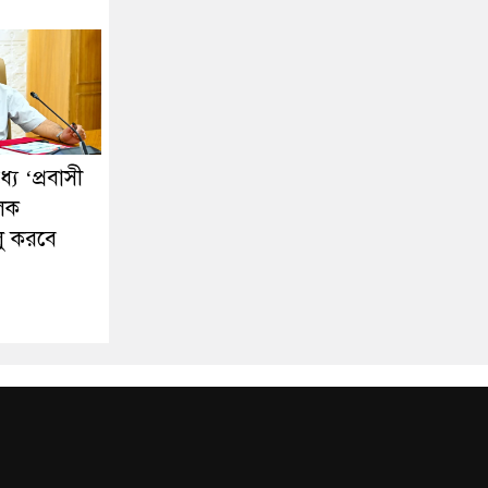
ে ‘প্রবাসী
ূলক
লু করবে