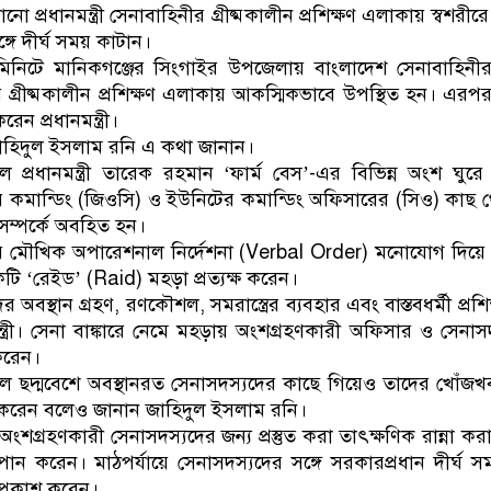
প্রধানমন্ত্রী সেনাবাহিনীর গ্রীষ্মকালীন প্রশিক্ষণ এলাকায় স্বশরীর
্গে দীর্ঘ সময় কাটান।
নিটে মানিকগঞ্জের সিংগাইর উপজেলায় বাংলাদেশ সেনাবাহিনী
গ্রীষ্মকালীন প্রশিক্ষণ এলাকায় আকস্মিকভাবে উপস্থিত হন। এরপ
ন প্রধানমন্ত্রী।
ব জাহিদুল ইসলাম রনি এ কথা জানান।
 প্রধানমন্ত্রী তারেক রহমান ‘ফার্ম বেস’-এর বিভিন্ন অংশ ঘুর
সার কমান্ডিং (জিওসি) ও ইউনিটের কমান্ডিং অফিসারের (সিও) কাছ থে
 সম্পর্কে অবহিত হন।
ডারের মৌখিক অপারেশনাল নির্দেশনা (Verbal Order) মনোযোগ দিয়
ি ‘রেইড’ (Raid) মহড়া প্রত্যক্ষ করেন।
দের অবস্থান গ্রহণ, রণকৌশল, সমরাস্ত্রের ব্যবহার এবং বাস্তবধর্মী প্রশিক
্ত্রী। সেনা বাঙ্কারে নেমে মহড়ায় অংশগ্রহণকারী অফিসার ও সেনাসদ
করেন।
ছদ্মবেশে অবস্থানরত সেনাসদস্যদের কাছে গিয়েও তাদের খোঁজ
ন করেন বলেও জানান জাহিদুল ইসলাম রনি।
য় অংশগ্রহণকারী সেনাসদস্যদের জন্য প্রস্তুত করা তাৎক্ষণিক রান্না কর
ান করেন। মাঠপর্যায়ে সেনাসদস্যদের সঙ্গে সরকারপ্রধান দীর্ঘ 
 প্রকাশ করেন।