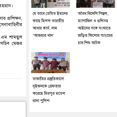
 রহমান।
যে ভাবে ডেভিড ইমনের
অবৈধ বিদেশি পিস্তল,
 প্রশিক্ষণ,
কাছে মিলল ভারতীয়
ম্যাগাজিন ও গুলিসহ
সেনাবাহিনীর
আধার কার্ড, নাম
আইনের সঙ্গে সংঘাতে
‘আজহার খান’
জড়িত কিশোর গ্যাংয়ের
কে এম শামছুল
চার শিশু আটক
ক সচিব মেজর
ডাকাতির প্রস্তুতিকালে
দুইজনকে গ্রেফতার
করেছে মিরপুর মডেল
থানা পুলিশ