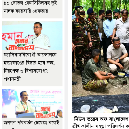
৯০ বোতল ফেনসিডিলসহ দুই
মাদক কারবারি গ্রেফতার
ফ্যাসিবাদবিরোধী আন্দোলনে
হত্যাকাণ্ডের বিচার হবে স্বচ্ছ,
নিরপেক্ষ ও বিশ্বাসযোগ্য:
প্রধানমন্ত্রী
নিউস ভয়েস অফ বাংলাদেশ
জনগণ পরিবর্তন চেয়েছে বলেই
গ্রীষ্মকালীন মহড়া পরিদর্শন 