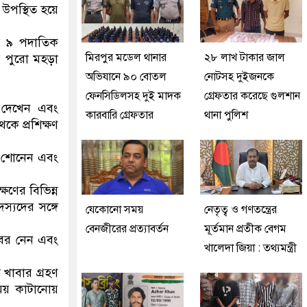
ে উপস্থিত হয়ে
র ৯ পদাতিক
মিরপুর মডেল থানার
২৮ লাখ টাকার জাল
র পুরো মহড়া
অভিযানে ৯০ বোতল
নোটসহ দুইজনকে
ফেনসিডিলসহ দুই মাদক
গ্রেফতার করেছে গুলশান
ে দেখেন এবং
কারবারি গ্রেফতার
থানা পুলিশ
কে প্রশিক্ষণ
ে শোনেন এবং
্ষণের বিভিন্ন
স্যদের সঙ্গে
যেকোনো সময়
নেতৃত্ব ও গণতন্ত্রের
বেনজীরের প্রত্যাবর্তন
মূর্তমান প্রতীক বেগম
খবর নেন এবং
খালেদা জিয়া : তথ্যমন্ত্রী
া খাবার গ্রহণ
সময় কাটানোয়