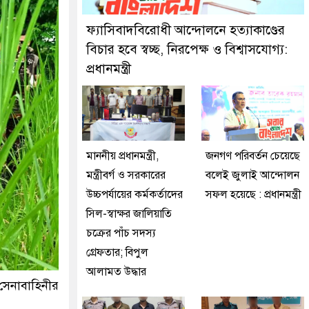
কে গ্রেফতার করেছে মিরপুর মডেল থানা পুলিশ
ফ্যাসিবাদবিরোধী আন্দোলনে হত্যাকাণ্ডের
বিচার হবে স্বচ্ছ, নিরপেক্ষ ও বিশ্বাসযোগ্য:
প্রধানমন্ত্রী
মাননীয় প্রধানমন্ত্রী,
জনগণ পরিবর্তন চেয়েছে
মন্ত্রীবর্গ ও সরকারের
বলেই জুলাই আন্দোলন
উচ্চপর্যায়ের কর্মকর্তাদের
সফল হয়েছে : প্রধানমন্ত্রী
সিল-স্বাক্ষর জালিয়াতি
চক্রের পাঁচ সদস্য
গ্রেফতার; বিপুল
আলামত উদ্ধার
 সেনাবাহিনীর