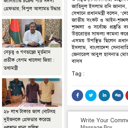
জালিয়াতি চক্রের পাঁচ সদস্য
জাহিদুল ইসলাম রনি জানান, প
গ্রেফতার; বিপুল আলামত উদ্ধার
সেখানে প্রধানমন্ত্রী বলেন,
জাতীয় সংকট ও আইন-শৃঙ্খলা 
শৃঙ্খলা ও সর্বোচ্চ প্রস্
উত্তরোত্তর সাফল্য কামনা করেন 
এসময় উপস্থিত ছিলেন প্রধানম
ইসলাম, বাংলাদেশ সেনাবাহি
নেতৃত্ব ও গণতন্ত্রের মূর্তমান
জেনারেল আবুল হাসনাত মোহাম
প্রতীক বেগম খালেদা জিয়া :
বাসস
তথ্যমন্ত্রী
Tag :
২৮ লাখ টাকার জাল নোটসহ
দুইজনকে গ্রেফতার করেছে
Write Your Comm
Massage Box
গুলশান থানা পুলিশ