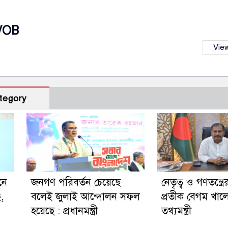
VOB
View
tegory
নে
জনগণ পরিবর্তন চেয়েছে
নেতৃত্ব ও গণতন্ত্রে
ছ,
বলেই জুলাই আন্দোলন সফল
প্রতীক বেগম খালে
হয়েছে : প্রধানমন্ত্রী
তথ্যমন্ত্রী