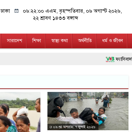
ঢাকা
০৬:২২:০১ এএম
, বৃহস্পতিবার, ০৬ অগাস্ট ২০২৬,
২২ শ্রাবণ ১৪৩৩ বঙ্গাব্দ
সারাদেশ
শিক্ষা
স্বাস্থ্য কথা
অর্থনীতি
ধর্ম ও জীবন
ফ্যাসিবাদবিরোধী আন্দ
মাননীয় প্রধানমন্ত্র
জনগণ পরিবর্তন চেয়
২৮ লাখ টাকার জাল
নেতৃত্ব ও গণতন্ত্রের
অবৈধ বিদেশি পিস্ত
০৯:৩৪ অপরাহ্ন, ৭ জুলাই ২০২৬