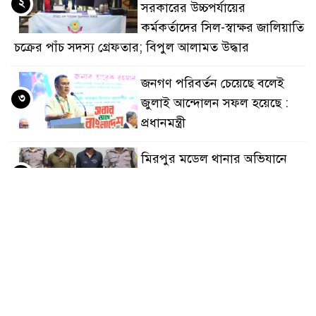
২
সরকারের উচ্চপর্যায়ের
কালে দুইজনকে গ্রেফতার করেছে মিরপুর মডেল থানা পুলিশ
কর্মকর্তাদের সিল-স্বাক্ষর জালিয়াতি
চক্রের পাঁচ সদস্য গ্রেফতার; বিপুল আলামত উদ্ধার
জনগণ পরিবর্তন চেয়েছে বলেই
৩
জুলাই আন্দোলন সফল হয়েছে :
প্রধানমন্ত্রী
মিরপুর মডেল থানার অভিযানে
৪
৯০ বোতল ফেনসিডিলসহ দুই
মাদক কারবারি গ্রেফতার
২৮ লাখ টাকার জাল নোটসহ
৫
দুইজনকে গ্রেফতার করেছে গুলশান
থানা পুলিশ
যেকোনো সময় বেনজীরের