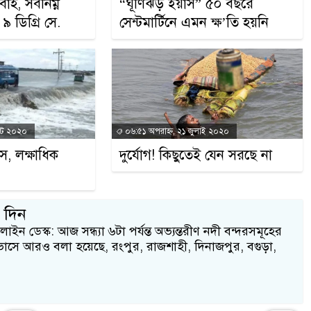
াহ, সর্বনিম্ন
“ঘূর্ণিঝড় ইয়াস” ৫০ বছরে
৯ ডিগ্রি সে.
সেন্টমার্টিনে এমন ক্ষ’তি হয়নি
স্ট ২০২০
০৬:৫১ অপরাহ্ন, ২১ জুলাই ২০২০
াস, লক্ষাধিক
দুর্যোগ! কিছুতেই যেন সরছে না
৩ দিন
ডেস্ক: আজ সন্ধ্যা ৬টা পর্যন্ত অভ্যন্তরীণ নদী বন্দরসমূহের
াভাসে আরও বলা হয়েছে, রংপুর, রাজশাহী, দিনাজপুর, বগুড়া,