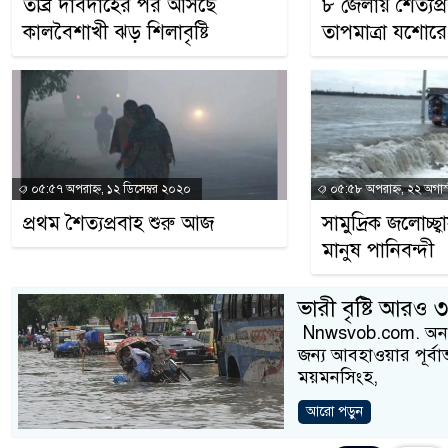
তীব্র দাবদাহের পর আসছে
৮ জেলায় শৈত্যপ্রব
কালবৈশাখী ঝড় শিলাবৃষ্টি
তাপমাত্রা যশোরে 
০৫:৫৭ অপরাহ্ন, ১২ ডিসেম্বর ২০২০
০৫:৫৮ অপরাহ্ন, ২২ অগা
প্রথম শৈত্যপ্রবাহ শুরু আজ
সামুদ্রিক জলোচ্ছ্ব
মানুষ পানিবন্দী
ভারী বৃষ্টি আরও 
Nnwsvob.com. অনলাইন 
জন্য আবহাওয়ার পূর্ব
ময়মনসিংহ,
আরো পড়ুন