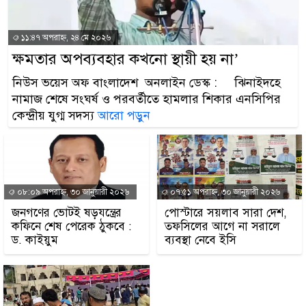
প্রধানমন্ত্রী
১১:৪৭ অপরাহ্ন, ২৪ মে ২০২৬
মিরপুর মডেল থানার অভ
ক্ষমতার অপব্যবহার কখনো স্থায়ী হয় না’
মাদক কারবারি গ্রেফতার
নিউস ভয়েস অফ বাংলাদেশ অনলাইন ডেস্ক : ঝিনাইদহে
২৮ লাখ টাকার জাল নোটস
নামাজ শেষে সংঘর্ষ ও পরবর্তীতে হামলার শিকার এনসিপির
কেন্দ্রীয় যুগ্ম সদস্য
আরো পড়ুন
থানা পুলিশ
যেকোনো সময় বেনজীরের প্
নেতৃত্ব ও গণতন্ত্রের মূর্তম
০৮:০৯ অপরাহ্ন, ৩০ জানুয়ারী ২০২৬
০৭:৫১ অপরাহ্ন, ৩০ জানুয়ারী ২০২৬
জনগণের ভোটই ষড়যন্ত্রের
পোস্টারে সয়লাব সারা দেশ,
যে ভাবে ডেভিড ইমনের ক
কফিনে শেষ পেরেক ঠুকবে :
তফসিলের আগে না সরালে
ড. কাইয়ুম
ব্যবস্থা নেবে ইসি
‘আজহার খান’
অবৈধ বিদেশি পিস্তল, ম্য
জড়িত কিশোর গ্যাংয়ের চার শ