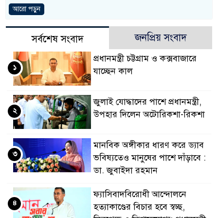
আরো পড়ুন
জনপ্রিয় সংবাদ
সর্বশেষ সংবাদ
প্রধানমন্ত্রী চট্টগ্রাম ও কক্সবাজারে
১
যাচ্ছেন কাল
জুলাই যোদ্ধাদের পাশে প্রধানমন্ত্রী,
২
উপহার দিলেন অটোরিকশা-রিকশা
মানবিক অঙ্গীকার ধারণ করে ড্যাব
৩
ভবিষ্যতেও মানুষের পাশে দাঁড়াবে :
ডা. জুবাইদা রহমান
ফ্যাসিবাদবিরোধী আন্দোলনে
৪
হত্যাকাণ্ডের বিচার হবে স্বচ্ছ,