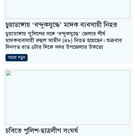
ও বিশ্বাসযোগ্য: প্রধানমন্ত্রী
মাননীয় প্রধানমন্ত্রী, মন্ত্রীব
চুয়াডাঙ্গায় ‘বন্দুকযুদ্ধে’ মাদক ব্যবসায়ী নিহত
সিল-স্বাক্ষর জালিয়াতি চক্রের পা
চুয়াডাঙ্গায় পুলিশের সঙ্গে ‘বন্দুকযুদ্ধে’ জেলার শীর্ষ
মাদকব্যবসায়ী রুহুল আমীন (৪৮) নিহত হয়েছেন। শুক্রবার
উদ্ধার
দিনগত রাত ২টার দিকে সদর উপজেলার উকতো
জনগণ পরিবর্তন চেয়েছে বল
আরো পড়ুন
প্রধানমন্ত্রী
মিরপুর মডেল থানার অভিয
মাদক কারবারি গ্রেফতার
২৮ লাখ টাকার জাল নোটসহ 
থানা পুলিশ
চবিতে পুলিশ-ছাত্রলীগ সংঘর্ষ
যেকোনো সময় বেনজীরের প্রত্