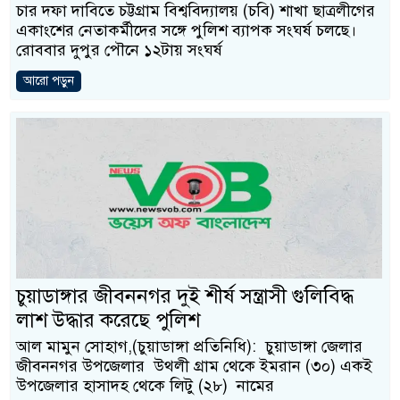
চার দফা দাবিতে চট্টগ্রাম বিশ্ববিদ্যালয় (চবি) শাখা ছাত্রলীগের
একাংশের নেতাকর্মীদের সঙ্গে পুলিশ ব্যাপক সংঘর্ষ চলছে।
নেতৃত্ব ও গণতন্ত্রের মূর্তমান
রোববার দুপুর পৌনে ১২টায় সংঘর্ষ
আরো পড়ুন
চুয়াডাঙ্গার জীবননগর দুই শীর্ষ সন্ত্রাসী গুলিবিদ্ধ
লাশ উদ্ধার করেছে পুলিশ
আল মামুন সোহাগ,(চুয়াডাঙ্গা প্রতিনিধি): চুয়াডাঙ্গা জেলার
জীবননগর উপজেলার উথলী গ্রাম থেকে ইমরান (৩০) একই
উপজেলার হাসাদহ থেকে লিটু (২৮) নামের