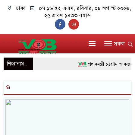
ঢাকা
০৭:১৬:৫২ এএম
, রবিবার, ০৯ অগাস্ট ২০২৬,
২৫ শ্রাবণ ১৪৩৩ বঙ্গাব্দ
সকল
শিরোনাম :
প্রধানমন্ত্রী চট্টগ্রাম ও কক্স
জুলাই যোদ্ধাদের পাশে প্রধা
রিকশা
মানবিক অঙ্গীকার ধারণ করে 
দাঁড়াবে : ডা. জুবাইদা রহমান
ফ্যাসিবাদবিরোধী আন্দোলনে হত্