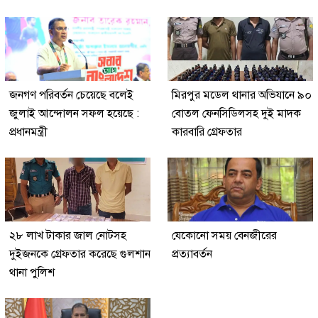
জনগণ পরিবর্তন চেয়েছে বলেই
মিরপুর মডেল থানার অভিযানে ৯০
জুলাই আন্দোলন সফল হয়েছে :
বোতল ফেনসিডিলসহ দুই মাদক
প্রধানমন্ত্রী
কারবারি গ্রেফতার
২৮ লাখ টাকার জাল নোটসহ
যেকোনো সময় বেনজীরের
দুইজনকে গ্রেফতার করেছে গুলশান
প্রত্যাবর্তন
থানা পুলিশ