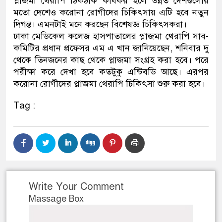
প্লাজমা থেরাপি ঠিকঠাক কার্যকর হলে উন্নত দেশগুলোর
মতো দেশেও করোনা রোগীদের চিকিৎসায় এটি হবে নতুন
নেতৃত্ব ও গণতন্ত্রের মূর্তমান প্রত
দিগন্ত। এমনটাই মনে করছেন বিশেষজ্ঞ চিকিৎসকরা।
ঢাকা মেডিকেল কলেজ হাসপাতালের প্লাজমা থেরাপি সাব-
কমিটির প্রধান প্রফেসর এম এ খান জানিয়েছেন, শনিবার দু
থেকে তিনজনের কাছ থেকে প্লাজমা সংগ্রহ করা হবে। পরে
পরীক্ষা করে দেখা হবে কতটুকু এন্টিবডি আছে। এরপর
করোনা রোগীদের প্লাজমা থেরাপি চিকিৎসা শুরু করা হবে।
Tag :
Write Your Comment
Massage Box