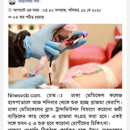
প্রতিনিধির নাম :
ও বিশ্বাসযোগ্য: প্রধানমন্ত্রী
আপডেট এর সময় : ০৩:৫০ অপরাহ্ন, শনিবার, ১৬ মে ২০২০
মাননীয় প্রধানমন্ত্রী, মন্ত্রীবর্গ ও
৮৪ বার পঠিত হয়েছে
সিল-স্বাক্ষর জালিয়াতি চক্রের পাঁচ স
উদ্ধার
জনগণ পরিবর্তন চেয়েছে বলেই 
প্রধানমন্ত্রী
মিরপুর মডেল থানার অভিযানে 
মাদক কারবারি গ্রেফতার
Nnwsvob.com. ডেস্ক ঃ ঢাকা মেডিকেল কলেজ
হাসপাতালে আজ শনিবার থেকে শুরু হচ্ছে প্লাজমা থেরাপি।
২৮ লাখ টাকার জাল নোটসহ দুই
ঢাকা মেডিকেলের ব্লাড ট্রান্সফিউশন বিভাগে করোনা জয়ী
থানা পুলিশ
ব্যক্তিদের কাছ থেকে এ প্লাজমা সংগ্রহ করা হবে। একই
সঙ্গে ভবন-২ এ শুরু হবে করোনা রোগীদের চিকিৎসা।
যেকোনো সময় বেনজীরের প্রত্যাব