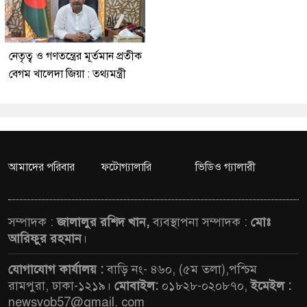
নেতৃত্ব ও গণতন্ত্রের মূর্তমান প্রতীক
বেগম খালেদা জিয়া : তথ্যমন্ত্রী
আমাদের পরিবার
ফটোগ্যালারি
ভিডিও গ্যালারী
সম্পাদক :
জালালুর রশিদ খান,
ব্যবস্থাপনা সম্পাদক :
মোঃ
আরিফুর রহমান
।
যোগাযোগ কার্যালয় :
বাড়ি নং- ৪৬০, (৫ম তলা),পশ্চিম
রামপুরা, ঢাকা-১২১৯।
মোবাইল:
০১৮২৮-০২০৮৭০,
ইমেইল :
newsvob57@gmail. com