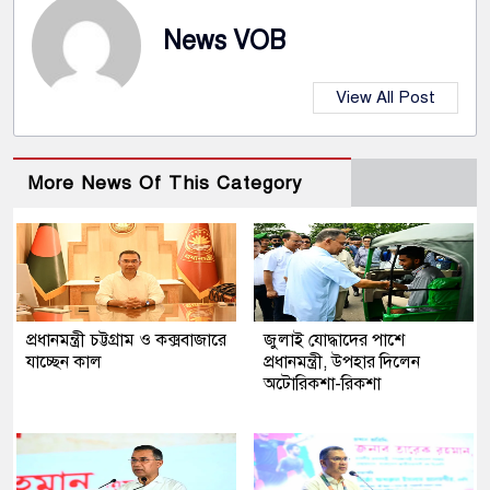
News VOB
View All Post
More News Of This Category
প্রধানমন্ত্রী চট্টগ্রাম ও কক্সবাজারে
জুলাই যোদ্ধাদের পাশে
যাচ্ছেন কাল
প্রধানমন্ত্রী, উপহার দিলেন
অটোরিকশা-রিকশা