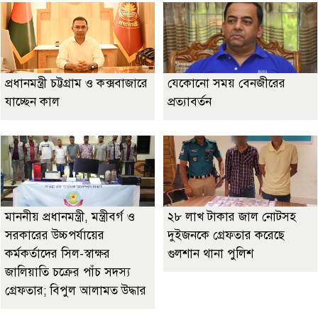
প্রধানমন্ত্রী চট্টগ্রাম ও কক্সবাজারে
যেকোনো সময় বেনজীরের
যাচ্ছেন কাল
প্রত্যাবর্তন
মাননীয় প্রধানমন্ত্রী, মন্ত্রীবর্গ ও
২৮ লাখ টাকার জাল নোটসহ
সরকারের উচ্চপর্যায়ের
দুইজনকে গ্রেফতার করেছে
কর্মকর্তাদের সিল-স্বাক্ষর
গুলশান থানা পুলিশ
জালিয়াতি চক্রের পাঁচ সদস্য
গ্রেফতার; বিপুল আলামত উদ্ধার