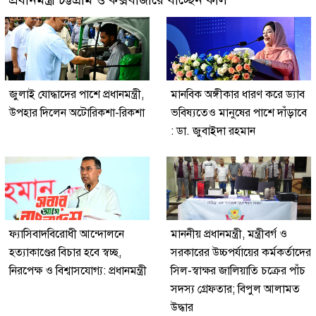
জুলাই যোদ্ধাদের পাশে প্রধানমন্ত্রী,
মানবিক অঙ্গীকার ধারণ করে ড্যাব
উপহার দিলেন অটোরিকশা-রিকশা
ভবিষ্যতেও মানুষের পাশে দাঁড়াবে
: ডা. জুবাইদা রহমান
ফ্যাসিবাদবিরোধী আন্দোলনে
মাননীয় প্রধানমন্ত্রী, মন্ত্রীবর্গ ও
হত্যাকাণ্ডের বিচার হবে স্বচ্ছ,
সরকারের উচ্চপর্যায়ের কর্মকর্তাদের
নিরপেক্ষ ও বিশ্বাসযোগ্য: প্রধানমন্ত্রী
সিল-স্বাক্ষর জালিয়াতি চক্রের পাঁচ
সদস্য গ্রেফতার; বিপুল আলামত
উদ্ধার