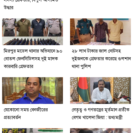
সদস্য গ্রেফতার; বিপুল আলামত
উদ্ধার
মিরপুর মডেল থানার অভিযানে ৯০
২৮ লাখ টাকার জাল নোটসহ
বোতল ফেনসিডিলসহ দুই মাদক
দুইজনকে গ্রেফতার করেছে গুলশান
কারবারি গ্রেফতার
থানা পুলিশ
যেকোনো সময় বেনজীরের
নেতৃত্ব ও গণতন্ত্রের মূর্তমান প্রতীক
প্রত্যাবর্তন
বেগম খালেদা জিয়া : তথ্যমন্ত্রী