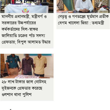
মাননীয় প্রধানমন্ত্রী, মন্ত্রীবর্গ ও
নেতৃত্ব ও গণতন্ত্রের মূর্তমান প্রতীক
সরকারের উচ্চপর্যায়ের
বেগম খালেদা জিয়া : তথ্যমন্ত্রী
কর্মকর্তাদের সিল-স্বাক্ষর
জালিয়াতি চক্রের পাঁচ সদস্য
গ্রেফতার; বিপুল আলামত উদ্ধার
২৮ লাখ টাকার জাল নোটসহ
দুইজনকে গ্রেফতার করেছে
গুলশান থানা পুলিশ