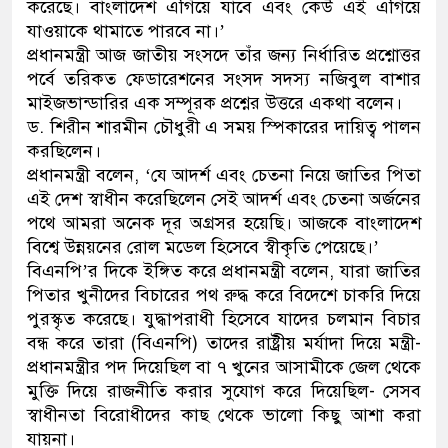
করেছে। বাংলাদেশ এগিয়ে যাবে এবং কেউ এই এগিয়ে
যাওয়াকে থামাতে পারবে না।’
ডাকাতির প্রস্তুতিকালে দুইজনক
প্রধানমন্ত্রী আজ জাতীয় সংসদে তাঁর জন্য নির্ধারিত প্রশ্নোত্তর
থানা পুলিশ
পর্বে তরিকত ফেডারেশনের সংসদ সদস্য নজিবুল বাশার
মাইজভান্ডারির এক সম্পূরক প্রশ্নের উত্তরে একথা বলেন।
ড. শিরীন শারমীন চৌধুরী এ সময় স্পিকারের দায়িত্ব পালন
করছিলেন।
প্রধানমন্ত্রী বলেন, ‘যে আদর্শ এবং চেতনা নিয়ে জাতির পিতা
এই দেশ স্বাধীন করেছিলেন সেই আদর্শ এবং চেতনা অর্জনের
পথে আমরা অনেক দূর অগ্রসর হয়েছি। আজকে বাংলাদেশ
বিশ্বে উন্নয়নের রোল মডেল হিসেবে স্বীকৃতি পেয়েছে।’
বিএনপি’র দিকে ইঙ্গিত করে প্রধানমন্ত্রী বলেন, যারা জাতির
পিতার খুনীদের বিচারের পথ রুদ্ধ করে বিদেশে চাকরি দিয়ে
পুরস্কৃত করেছে। যুদ্ধাপরাধী হিসেবে যাদের চলমান বিচার
বন্ধ করে তারা (বিএনপি) তাদের রাষ্ট্রীয় মর্যাদা দিয়ে মন্ত্রী-
প্রধানমন্ত্রীর পদ দিয়েছিল বা ৭ খুনের আসামীকে জেল থেকে
মুক্তি দিয়ে রাজনীতি করার সুযোগ করে দিয়েছিল- সেসব
স্বাধীনতা বিরোধীদের কাছ থেকে ভালো কিছু আশা করা
যায়না।