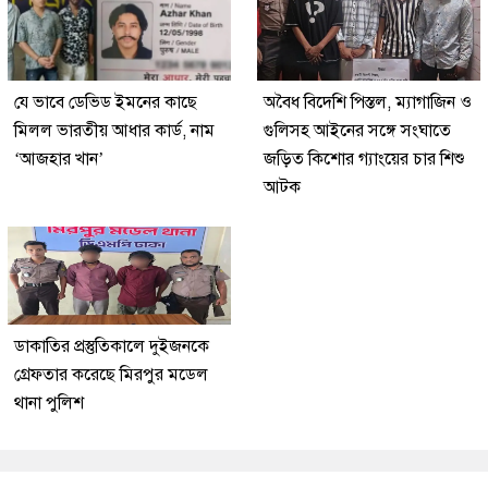
যে ভাবে ডেভিড ইমনের কাছে
অবৈধ বিদেশি পিস্তল, ম্যাগাজিন ও
মিলল ভারতীয় আধার কার্ড, নাম
গুলিসহ আইনের সঙ্গে সংঘাতে
‘আজহার খান’
জড়িত কিশোর গ্যাংয়ের চার শিশু
আটক
ডাকাতির প্রস্তুতিকালে দুইজনকে
গ্রেফতার করেছে মিরপুর মডেল
থানা পুলিশ