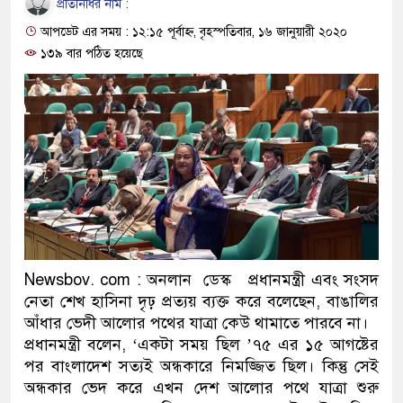
প্রতিনিধির নাম :
প্রধানমন্ত্রী
আপডেট এর সময় : ১২:১৫ পূর্বাহ্ন, বৃহস্পতিবার, ১৬ জানুয়ারী ২০২০
মিরপুর মডেল থানার অভিযানে
১৩৯ বার পঠিত হয়েছে
মাদক কারবারি গ্রেফতার
২৮ লাখ টাকার জাল নোটসহ দুই
থানা পুলিশ
যেকোনো সময় বেনজীরের প্রত্যাব
নেতৃত্ব ও গণতন্ত্রের মূর্তমান প্র
Newsbov. com : অনলান ডেস্ক প্রধানমন্ত্রী এবং সংসদ
যে ভাবে ডেভিড ইমনের কাছে ম
নেতা শেখ হাসিনা দৃঢ় প্রত্যয় ব্যক্ত করে বলেছেন, বাঙালির
‘আজহার খান’
আঁধার ভেদী আলোর পথের যাত্রা কেউ থামাতে পারবে না।
প্রধানমন্ত্রী বলেন, ‘একটা সময় ছিল ’৭৫ এর ১৫ আগষ্টের
অবৈধ বিদেশি পিস্তল, ম্যাগাজি
পর বাংলাদেশ সত্যই অন্ধকারে নিমজ্জিত ছিল। কিন্তু সেই
অন্ধকার ভেদ করে এখন দেশ আলোর পথে যাত্রা শুরু
জড়িত কিশোর গ্যাংয়ের চার শিশু আট