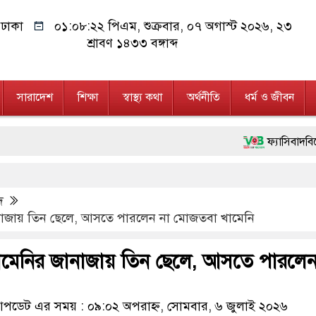
ঢাকা
০১:০৮:২৩ পিএম
, শুক্রবার, ০৭ অগাস্ট ২০২৬, ২৩
শ্রাবণ ১৪৩৩ বঙ্গাব্দ
সারাদেশ
শিক্ষা
স্বাস্থ্য কথা
অর্থনীতি
ধর্ম ও জীবন
ফ্যাসিবাদবিরোধী আন্দোলনে হ
মাননীয় প্রধানমন্ত্রী, মন্ত
দ
জনগণ পরিবর্তন চেয়েছে বল
ানাজায় তিন ছেলে, আসতে পারলেন না মোজতবা খামেনি
২৮ লাখ টাকার জাল নোটস
খামেনির জানাজায় তিন ছেলে, আসতে পারলেন
নেতৃত্ব ও গণতন্ত্রের মূর্তম
অবৈধ বিদেশি পিস্তল, ম্
ডেট এর সময় : ০৯:০২ অপরাহ্ন, সোমবার, ৬ জুলাই ২০২৬