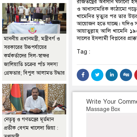
রাজতন্ত্রের অবসান ঘটানো ই
ও আধাসামরিক কাঠামো গড়ে তো
খামেনির মৃত্যুর পর তার উত্
আয়োজন হতে যাচ্ছে। যদিও সর
আয়াতুল্লাহ আলি খামেনি ১৯৩
সালের ইসলামী বিপ্লবের প্রাক্
মাননীয় প্রধানমন্ত্রী, মন্ত্রীবর্গ ও
সরকারের উচ্চপর্যায়ের
Tag :
কর্মকর্তাদের সিল-স্বাক্ষর
জালিয়াতি চক্রের পাঁচ সদস্য
গ্রেফতার; বিপুল আলামত উদ্ধার
Write Your Comm
Massage Box
নেতৃত্ব ও গণতন্ত্রের মূর্তমান
প্রতীক বেগম খালেদা জিয়া :
তথ্যমন্ত্রী