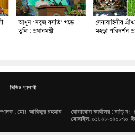
সী
আসুন ‘সবুজ বসতি’ গড়ে
সেনাবাহিনীর গ্রীষ
তুলি : প্রধানমন্ত্রী
মহড়া পরিদর্শন প্রধ
ভিডিও গ্যালারী
সম্পাদক :
মোঃ আরিফুর রহমান
।
যোগাযোগ কার্যালয় :
বাড়ি নং-
মোবাইল:
০১৮২৮-০২০৮৭০,
ই