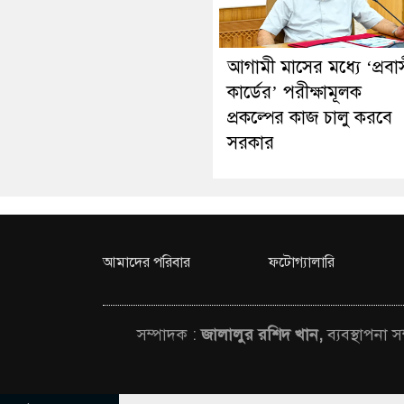
আগামী মাসের মধ্যে ‘প্রবা
কার্ডের’ পরীক্ষামূলক
প্রকল্পের কাজ চালু করবে
সরকার
আমাদের পরিবার
ফটোগ্যালারি
সম্পাদক :
জালালুর রশিদ খান,
ব্যবস্থাপনা 