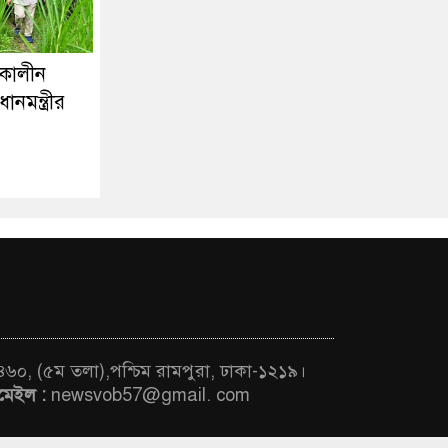
্মকালীন
ানমন্ত্রীর
 ৪৬০, (৫ম তলা),পশ্চিম রামপুরা, ঢাকা-১২১৯।
মেইল :
newsvob57@gmail. com