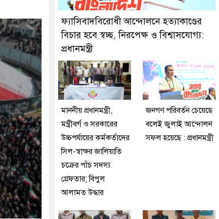
ুইজনকে গ্রেফতার করেছে মিরপুর মডেল থানা পুলিশ
ফ্যাসিবাদবিরোধী আন্দোলনে হত্যাকাণ্ডের
বিচার হবে স্বচ্ছ, নিরপেক্ষ ও বিশ্বাসযোগ্য:
প্রধানমন্ত্রী
মাননীয় প্রধানমন্ত্রী,
জনগণ পরিবর্তন চেয়েছে
মন্ত্রীবর্গ ও সরকারের
বলেই জুলাই আন্দোলন
উচ্চপর্যায়ের কর্মকর্তাদের
সফল হয়েছে : প্রধানমন্ত্রী
সিল-স্বাক্ষর জালিয়াতি
চক্রের পাঁচ সদস্য
গ্রেফতার; বিপুল
আলামত উদ্ধার