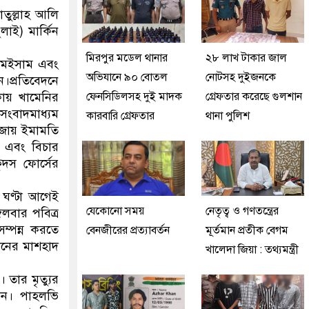
তুল্লাহ আলি
াই) মার্কিন
মিরপুর মডেল থানার
২৮ লাখ টাকার জাল
, মেইসাম এবং
অভিযানে ৯০ বোতল
নোটসহ দুইজনকে
।প্রতিবেদনে
ায় খামেনির
ফেনসিডিলসহ দুই মাদক
গ্রেফতার করেছে গুলশান
সংবাদমাধ্যম
কারবারি গ্রেফতার
থানা পুলিশ
াজায় ইমামতি
ফ এবং বিচার
দস ফোর্সের
 ঘণ্টা আগেই
যেকোনো সময়
নেতৃত্ব ও গণতন্ত্রের
গলবার পবিত্র
ম্পন্ন করতে
বেনজীরের প্রত্যাবর্তন
মূর্তমান প্রতীক বেগম
ানের মাশহাদ
খালেদা জিয়া : তথ্যমন্ত্রী
। তার মৃত্যুর
রেন। পাহলভি