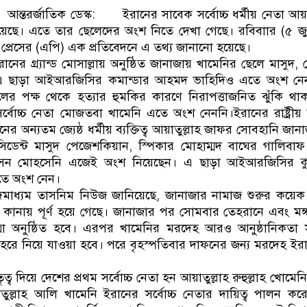
্তরর্জাতিক ডেস্ক: ইরানের সাবেক সর্বোচ্চ ধর্মীয় নেতা আয়া
য়েছে। এতে তার ছেলেদের অংশ নিতে দেখা গেছে। রবিবাার (৫ জুল
 প্রেসের (এপি) এক প্রতিবেদনে এ তথ্য জানানো হয়েছে।
ানের গ্র্যান্ড মোসাল্লায় অনুষ্ঠিত জানাজায় খামেনির ছেলে মাসুদ
 এ ছাড়া আইআরজিসির কমান্ডার আহমদ ভাহিদিও এতে অংশ নেন
ের পক্ষ থেকে হত্যার হুমকির কারণে নিরাপত্তাজনিত ঝুঁকি থাক
বোচ্চ নেতা মোজতবা খামেনি এতে অংশ নেননি।ইরানের রাষ্ট্রীয় 
অন্যতম জ্যেষ্ঠ ধর্মীয় ব্যক্তিত্ব আয়াতুল্লাহ জাফর সোবহানি জান
িডেন্ট মাসুদ পেজেশকিয়ান, স্পিকার মোহাম্মদ বাঘের গালিবা
সেন মোহসেনি এজেই অংশ নিয়েছেন। এ ছাড়া আইআরজিসির কু
তে অংশ নেন।
াধ্যম তাসনিম নিউজ জানিয়েছে, জানাজার নামাজ শুরুর কয়েক
ায় কানায় পূর্ণ হয়ে গেছে। জানাজার পর সোমবার তেহরানে এবং মঙ্
 অনুষ্ঠিত হবে। এরপর খামেনির মরদেহ আরও আনুষ্ঠানিকতা স
ে নিয়ে যাওয়া হবে। পরে বৃহস্পতিবার দাফনের জন্য মরদেহ ইর
্ব দিয়ে দেশের প্রথম সর্বোচ্চ নেতা হন আয়াতুল্লাহ রুহুল্লাহ খোমেনি
ল্লাহ আলি খামেনি ইরানের সর্বোচ্চ নেতার দায়িত্ব পালন ক