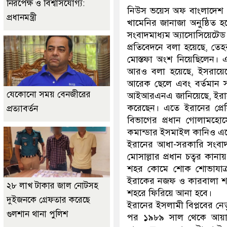
নিরপেক্ষ ও বিশ্বাসযোগ্য:
নিউস ভয়েস অফ বাংলাদেশ আন
প্রধানমন্ত্রী
খামেনির জানাজা অনুষ্ঠিত হ
সংবাদমাধ্যম অ্যাসোসিয়েটেড
প্রতিবেদনে বলা হয়েছে, তেহর
মোস্তফা অংশ নিয়েছিলেন।
আরও বলা হয়েছে, ইসরায়েল
আরেক ছেলে এবং বর্তমান সর্
যেকোনো সময় বেনজীরের
আইআরএনএ জানিয়েছে, ইরানের 
করেছেন। এতে ইরানের প্রেস
প্রত্যাবর্তন
বিভাগের প্রধান গোলামহো
কমান্ডার ইসমাইল কানিও এ
ইরানের আধা-সরকারি সংবাদম
মোসাল্লার প্রধান চত্বর কান
শহর কোমে শোক শোভাযাত্রা
ইরাকের নজফ ও কারবালা শহর
২৮ লাখ টাকার জাল নোটসহ
শহরে ফিরিয়ে আনা হবে।
দুইজনকে গ্রেফতার করেছে
ইরানের ইসলামী বিপ্লবের নেতৃত
গুলশান থানা পুলিশ
পর ১৯৮৯ সাল থেকে আয়াতু