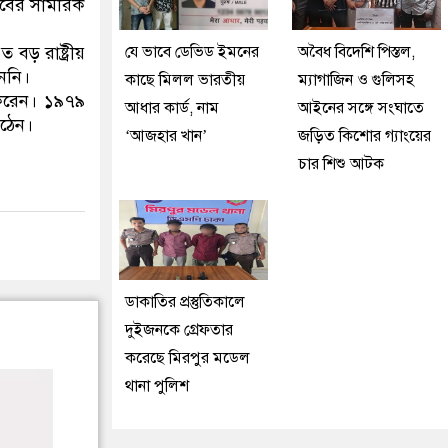
্লবের সামরিক
় রাষ্ট্রীয়
যে ভাবে ডেভিড ইমনের
অবৈধ বিদেশি পিস্তল,
েননি।
কাছে মিলল ভারতীয়
ম্যাগাজিন ও গুলিসহ
ণ করেন। ১৯৭৯
আধার কার্ড, নাম
আইনের সঙ্গে সংঘাতে
ওঠেন।
‘আজহার খান’
জড়িত কিশোর গ্যাংয়ের
চার শিশু আটক
ডাকাতির প্রস্তুতিকালে
দুইজনকে গ্রেফতার
করেছে মিরপুর মডেল
থানা পুলিশ