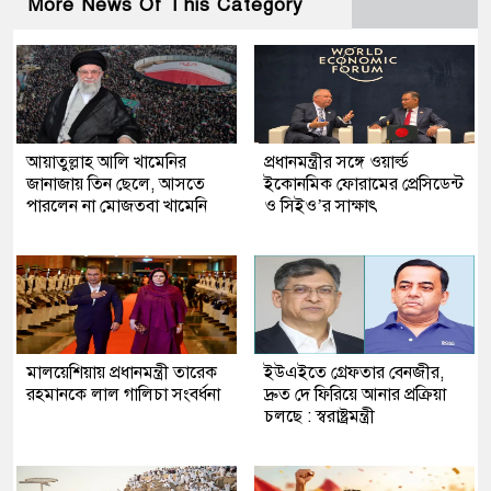
More News Of This Category
আয়াতুল্লাহ আলি খামেনির
প্রধানমন্ত্রীর সঙ্গে ওয়ার্ল্ড
জানাজায় তিন ছেলে, আসতে
ইকোনমিক ফোরামের প্রেসিডেন্ট
পারলেন না মোজতবা খামেনি
ও সিইও’র সাক্ষাৎ
মালয়েশিয়ায় প্রধানমন্ত্রী তারেক
ইউএইতে গ্রেফতার বেনজীর,
রহমানকে লাল গালিচা সংবর্ধনা
দ্রুত দে ফিরিয়ে আনার প্রক্রিয়া
চলছে : স্বরাষ্ট্রমন্ত্রী