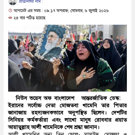
প্রতিনিধির নাম :
ও বিশ্বাসযোগ্য: প্রধানমন্ত্রী
আপডেট এর সময় : ০৯:১৭ অপরাহ্ন, সোমবার, ৬ জুলাই ২০২৬
মাননীয় প্রধানমন্ত্রী, মন্ত্রীবর্গ 
২৪ বার পঠিত হয়েছে
সিল-স্বাক্ষর জালিয়াতি চক্রের পাঁচ স
উদ্ধার
জনগণ পরিবর্তন চেয়েছে বলেই 
প্রধানমন্ত্রী
মিরপুর মডেল থানার অভিযানে
মাদক কারবারি গ্রেফতার
নিউস ভয়েস অফ বাংলাদেশ আন্তরর্জাতিক ডেস্ক:
ইরানের সর্বোচ্চ নেতা মোজতবা খামেনি তার পিতার
২৮ লাখ টাকার জাল নোটসহ দুই
জানাজায় রহস্যজনকভাবে অনুপস্থিত ছিলেন। দেশটির
থানা পুলিশ
সিনিয়র কর্মকর্তারা এবং লাখো মানুষ রোববার প্রয়াত
আয়াতুল্লাহ আলী খামেনিকে শেষ শ্রদ্ধা জানান।
যেকোনো সময় বেনজীরের প্রত্যাব
আলী খামেনির অন্য তিন ছেলে- মাসউদ, মোস্তফা ও