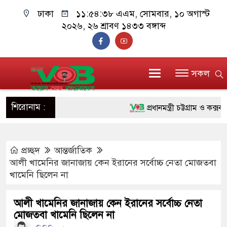
ঢাকা
১১:৫৪:৩৯ এএম
, সোমবার, ১০ অগাস্ট
২০২৬, ২৬ শ্রাবণ ১৪৩৩ বঙ্গাব্দ
সকল
শিরোনাম :
প্রধানমন্ত্রী চট্টগ্রাম ও কক্সবাজা
জুলাই যোদ্ধাদের পাশে প্রধানমন্
প্রচ্ছদ
আন্তর্জাতিক
রিকশা
আলী খামেনির জানাজায় কেন ইরানের সর্বোচ্চ নেতা মোজতবা
মানবিক অঙ্গীকার ধারণ করে ড্য
খামেনি ছিলেন না
দাঁড়াবে : ডা. জুবাইদা রহমান
আলী খামেনির জানাজায় কেন ইরানের সর্বোচ্চ নেতা
মোজতবা খামেনি ছিলেন না
ফ্যাসিবাদবিরোধী আন্দোলনে হত্যাক