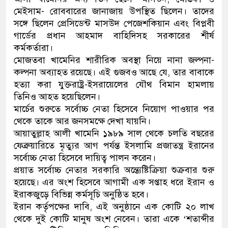
মেইসাম- রোববারের জানাজায় উপস্থিত ছিলেন। তাদের
নেতৃত্ব ও গণতন্ত্রের মূর্তমান প্র
সঙ্গে ছিলেন প্রেসিডেন্ট মাসউদ পেজেশকিয়ান এবং বিপ্লবী
গার্ডের প্রধান আহমাদ বাহিদিসহ সরকারের শীর্ষ
কর্মকর্তারা।
মোজতবা খামেনির শারীরিক অবস্থা নিয়ে নানা জল্পনা-
কল্পনা অব্যাহত রয়েছে। এই গুজবও আছে যে, তার বাবাকে
হত্যা করা যুক্তরাষ্ট্র-ইসরায়েলের যৌথ বিমান হামলায়
তিনিও আহত হয়েছিলেন।
মার্চের শুরুতে সর্বোচ্চ নেতা হিসেবে নিয়োগ পাওয়ার পর
থেকে তাকে আর জনসমক্ষে দেখা যায়নি।
আয়াতুল্লাহ আলী খামেনি ১৯৮৯ সাল থেকে চলতি বছরের
ফেব্রুয়ারিতে মৃত্যুর আগ পর্যন্ত ইসলামি প্রজাতন্ত্র ইরানের
সর্বোচ্চ নেতা হিসেবে দায়িত্ব পালন করেন।
প্রয়াত সর্বোচ্চ নেতার সরকারি অন্ত্যেষ্টিক্রিয়া শুক্রবার শুরু
হয়েছে। এর অংশ হিসেবে আগামী এক সপ্তাহ ধরে ইরান ও
ইরাকজুড়ে বিভিন্ন কর্মসূচি অনুষ্ঠিত হবে।
ইরান কর্তৃপক্ষের দাবি, এই অনুষ্ঠানে এক কোটি ২০ লাখ
থেকে দুই কোটি মানুষ অংশ নেবেন। তারা একে ‘শতাব্দীর