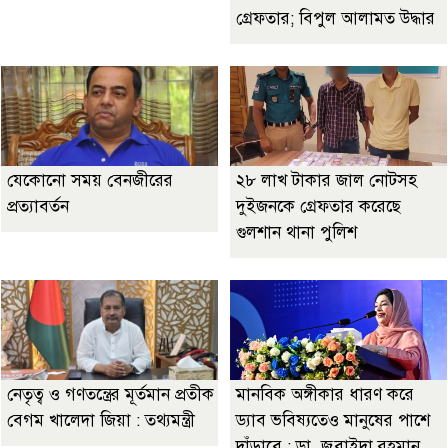
গ্রেফতার; বিপুল আলামত উদ্ধার
যেকোনো সময় বেনজীরের
২৮ লাখ টাকার জাল নোটসহ
প্রত্যাবর্তন
দুইজনকে গ্রেফতার করেছে
গুলশান থানা পুলিশ
নেতৃত্ব ও গণতন্ত্রের মূর্তমান প্রতীক
মানবিক অঙ্গীকার ধারণ করে
বেগম খালেদা জিয়া : তথ্যমন্ত্রী
ড্যাব ভবিষ্যতেও মানুষের পাশে
দাঁড়াবে : ডা. জুবাইদা রহমান