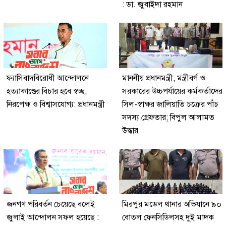
: ডা. জুবাইদা রহমান
ফ্যাসিবাদবিরোধী আন্দোলনে
মাননীয় প্রধানমন্ত্রী, মন্ত্রীবর্গ ও
হত্যাকাণ্ডের বিচার হবে স্বচ্ছ,
সরকারের উচ্চপর্যায়ের কর্মকর্তাদের
নিরপেক্ষ ও বিশ্বাসযোগ্য: প্রধানমন্ত্রী
সিল-স্বাক্ষর জালিয়াতি চক্রের পাঁচ
সদস্য গ্রেফতার; বিপুল আলামত
উদ্ধার
জনগণ পরিবর্তন চেয়েছে বলেই
মিরপুর মডেল থানার অভিযানে ৯০
জুলাই আন্দোলন সফল হয়েছে :
বোতল ফেনসিডিলসহ দুই মাদক