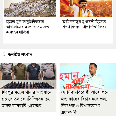
হজের মূল আনুষ্ঠানিকতায়
তামিলনাড়ুর মুখ্যমন্ত্রী হিসেবে
আরাফাতের ময়দানে সমবেত
শপথ নিলেন ‘থালাপতি’ বিজয়
হয়েছেন হাজিরা
জনপ্রিয় সংবাদ
মিরপুর মডেল থানার অভিযানে
ফ্যাসিবাদবিরোধী আন্দোলনে
৯০ বোতল ফেনসিডিলসহ দুই
হত্যাকাণ্ডের বিচার হবে স্বচ্ছ,
মাদক কারবারি গ্রেফতার
নিরপেক্ষ ও বিশ্বাসযোগ্য:
প্রধানমন্ত্রী