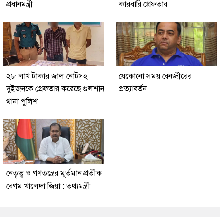
প্রধানমন্ত্রী
কারবারি গ্রেফতার
২৮ লাখ টাকার জাল নোটসহ
যেকোনো সময় বেনজীরের
দুইজনকে গ্রেফতার করেছে গুলশান
প্রত্যাবর্তন
থানা পুলিশ
নেতৃত্ব ও গণতন্ত্রের মূর্তমান প্রতীক
বেগম খালেদা জিয়া : তথ্যমন্ত্রী