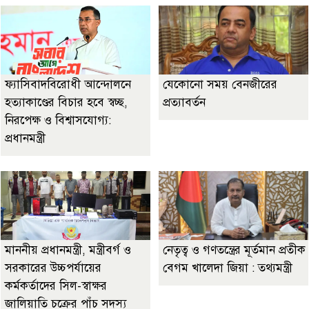
ফ্যাসিবাদবিরোধী আন্দোলনে
যেকোনো সময় বেনজীরের
হত্যাকাণ্ডের বিচার হবে স্বচ্ছ,
প্রত্যাবর্তন
নিরপেক্ষ ও বিশ্বাসযোগ্য:
প্রধানমন্ত্রী
মাননীয় প্রধানমন্ত্রী, মন্ত্রীবর্গ ও
নেতৃত্ব ও গণতন্ত্রের মূর্তমান প্রতীক
সরকারের উচ্চপর্যায়ের
বেগম খালেদা জিয়া : তথ্যমন্ত্রী
কর্মকর্তাদের সিল-স্বাক্ষর
জালিয়াতি চক্রের পাঁচ সদস্য