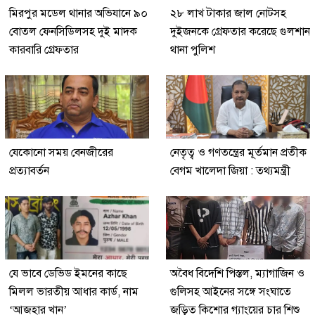
মিরপুর মডেল থানার অভিযানে ৯০
২৮ লাখ টাকার জাল নোটসহ
বোতল ফেনসিডিলসহ দুই মাদক
দুইজনকে গ্রেফতার করেছে গুলশান
কারবারি গ্রেফতার
থানা পুলিশ
যেকোনো সময় বেনজীরের
নেতৃত্ব ও গণতন্ত্রের মূর্তমান প্রতীক
প্রত্যাবর্তন
বেগম খালেদা জিয়া : তথ্যমন্ত্রী
যে ভাবে ডেভিড ইমনের কাছে
অবৈধ বিদেশি পিস্তল, ম্যাগাজিন ও
মিলল ভারতীয় আধার কার্ড, নাম
গুলিসহ আইনের সঙ্গে সংঘাতে
‘আজহার খান’
জড়িত কিশোর গ্যাংয়ের চার শিশু