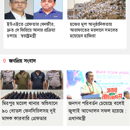
ইউএইতে গ্রেফতার বেনজীর,
হজের মূল আনুষ্ঠানিকতায়
দ্রুত দে ফিরিয়ে আনার প্রক্রিয়া
আরাফাতের ময়দানে সমবেত
চলছে : স্বরাষ্ট্রমন্ত্রী
হয়েছেন হাজিরা
জনপ্রিয় সংবাদ
মিরপুর মডেল থানার অভিযানে
জনগণ পরিবর্তন চেয়েছে বলেই
৯০ বোতল ফেনসিডিলসহ দুই
জুলাই আন্দোলন সফল হয়েছে :
মাদক কারবারি গ্রেফতার
প্রধানমন্ত্রী