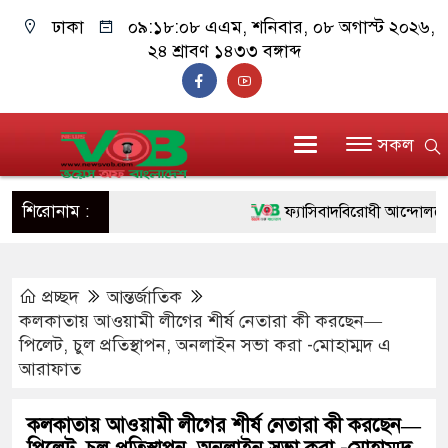
ঢাকা
০৯:১৮:০৯ এএম
, শনিবার, ০৮ অগাস্ট ২০২৬,
২৪ শ্রাবণ ১৪৩৩ বঙ্গাব্দ
সকল
শিরোনাম :
ফ্যাসিবাদবিরোধী আন্দোলনে হত্যাকা
ও বিশ্বাসযোগ্য: প্রধানমন্ত্রী
প্রচ্ছদ
আন্তর্জাতিক
মাননীয় প্রধানমন্ত্রী, মন্ত্রীবর্গ ও
কলকাতায় আওয়ামী লীগের শীর্ষ নেতারা কী করছেন—
সিল-স্বাক্ষর জালিয়াতি চক্রের পাঁচ সদ
পিলেট, চুল প্রতিস্থাপন, অনলাইন সভা করা -মোহাম্মদ এ
আরাফাত
উদ্ধার
জনগণ পরিবর্তন চেয়েছে বলেই 
কলকাতায় আওয়ামী লীগের শীর্ষ নেতারা কী করছেন—