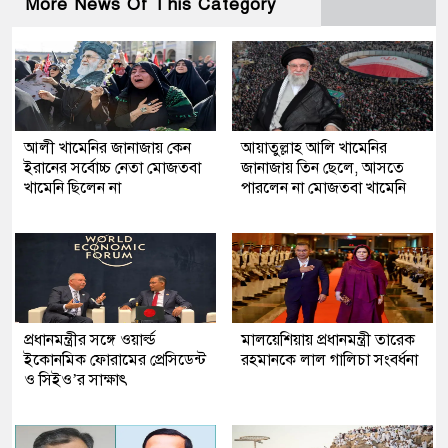
More News Of This Category
আলী খামেনির জানাজায় কেন
আয়াতুল্লাহ আলি খামেনির
ইরানের সর্বোচ্চ নেতা মোজতবা
জানাজায় তিন ছেলে, আসতে
খামেনি ছিলেন না
পারলেন না মোজতবা খামেনি
প্রধানমন্ত্রীর সঙ্গে ওয়ার্ল্ড
মালয়েশিয়ায় প্রধানমন্ত্রী তারেক
ইকোনমিক ফোরামের প্রেসিডেন্ট
রহমানকে লাল গালিচা সংবর্ধনা
ও সিইও’র সাক্ষাৎ