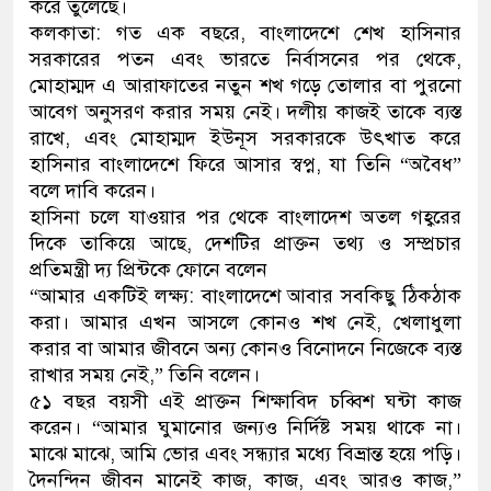
করে তুলেছে।
কলকাতা: গত এক বছরে, বাংলাদেশে শেখ হাসিনার
ডাকাতির প্রস্তুতিকালে দুইজনকে
সরকারের পতন এবং ভারতে নির্বাসনের পর থেকে,
থানা পুলিশ
মোহাম্মদ এ আরাফাতের নতুন শখ গড়ে তোলার বা পুরনো
আবেগ অনুসরণ করার সময় নেই। দলীয় কাজই তাকে ব্যস্ত
রাখে, এবং মোহাম্মদ ইউনূস সরকারকে উৎখাত করে
হাসিনার বাংলাদেশে ফিরে আসার স্বপ্ন, যা তিনি “অবৈধ”
বলে দাবি করেন।
হাসিনা চলে যাওয়ার পর থেকে বাংলাদেশ অতল গহ্বরের
দিকে তাকিয়ে আছে, দেশটির প্রাক্তন তথ্য ও সম্প্রচার
প্রতিমন্ত্রী দ্য প্রিন্টকে ফোনে বলেন
“আমার একটিই লক্ষ্য: বাংলাদেশে আবার সবকিছু ঠিকঠাক
করা। আমার এখন আসলে কোনও শখ নেই, খেলাধুলা
করার বা আমার জীবনে অন্য কোনও বিনোদনে নিজেকে ব্যস্ত
রাখার সময় নেই,” তিনি বলেন।
৫১ বছর বয়সী এই প্রাক্তন শিক্ষাবিদ চব্বিশ ঘন্টা কাজ
করেন। “আমার ঘুমানোর জন্যও নির্দিষ্ট সময় থাকে না।
মাঝে মাঝে, আমি ভোর এবং সন্ধ্যার মধ্যে বিভ্রান্ত হয়ে পড়ি।
দৈনন্দিন জীবন মানেই কাজ, কাজ, এবং আরও কাজ,”