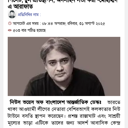
পিলেট, চুল প্রতিস্থাপন, অনলাইন সভা করা -মোহাম্মদ
প্রধানমন্ত্রী
এ আরাফাত
প্রতিনিধির নাম :
মিরপুর মডেল থানার অভিযানে 
আপডেট এর সময় : ০৮:৪৪ অপরাহ্ন, রবিবার, ৩১ অগাস্ট ২০২৫
মাদক কারবারি গ্রেফতার
৫০৩ বার পঠিত হয়েছে
২৮ লাখ টাকার জাল নোটসহ দুইজ
থানা পুলিশ
যেকোনো সময় বেনজীরের প্রত্যাবর
নেতৃত্ব ও গণতন্ত্রের মূর্তমান প্রত
যে ভাবে ডেভিড ইমনের কাছে মি
‘আজহার খান’
নিউস ভয়েস অফ বাংলাদেশ আন্তর্জাতিক ডেস্কঃ
ভারতে
থাকা আওয়ামী লীগের নেতারা বেশিরভাগই কলকাতার নিউ
অবৈধ বিদেশি পিস্তল, ম্যাগাজিন
টাউনে বসতি স্থাপন করেছেন। প্রশস্ত রাস্তাঘাট এবং সাশ্রয়ী
মূল্যের ভাড়া এটিকে তাদের জন্য আদর্শ আবাসিক কেন্দ্র
জড়িত কিশোর গ্যাংয়ের চার শিশু আটক