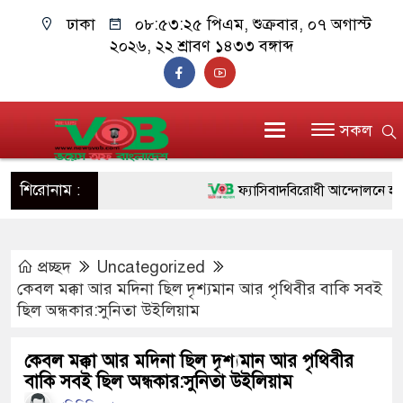
ঢাকা
০৮:৫৩:২৫ পিএম
, শুক্রবার, ০৭ অগাস্ট
২০২৬, ২২ শ্রাবণ ১৪৩৩ বঙ্গাব্দ
সকল
শিরোনাম :
ফ্যাসিবাদবিরোধী আন্দোলনে হত্যাকাণ্ড
ও বিশ্বাসযোগ্য: প্রধানমন্ত্রী
প্রচ্ছদ
Uncategorized
মাননীয় প্রধানমন্ত্রী, মন্ত্রীবর্গ ও সরক
কেবল মক্কা আর মদিনা ছিল দৃশ্যমান আর পৃথিবীর বাকি সবই
সিল-স্বাক্ষর জালিয়াতি চক্রের পাঁচ সদস্য
ছিল অন্ধকার:সুনিতা উইলিয়াম
উদ্ধার
কেবল মক্কা আর মদিনা ছিল দৃশ্যমান আর পৃথিবীর
বাকি সবই ছিল অন্ধকার:সুনিতা উইলিয়াম
জনগণ পরিবর্তন চেয়েছে বলেই জুল