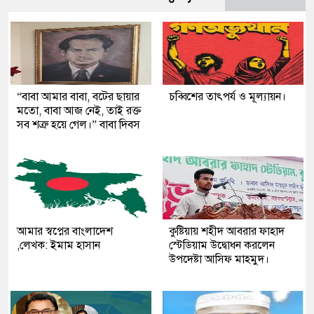
“বাবা আমার বাবা, বটের ছায়ার
চব্বিশের তাৎপর্য ও মূল্যায়ন।
মতো, বাবা আজ নেই, তাই রক্ত
সব শত্রু হয়ে গেল।” বাবা দিবস
আমার স্বপ্নের বাংলাদেশ
কুষ্টিয়ায় শহীদ আবরার ফাহাদ
,লেখক: ইমাম হাসান
স্টেডিয়াম উদ্বোধন করলেন
উপদেষ্টা আসিফ মাহমুদ।