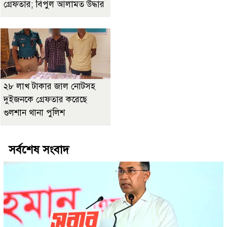
গ্রেফতার; বিপুল আলামত উদ্ধার
২৮ লাখ টাকার জাল নোটসহ
দুইজনকে গ্রেফতার করেছে
গুলশান থানা পুলিশ
সর্বশেষ সংবাদ