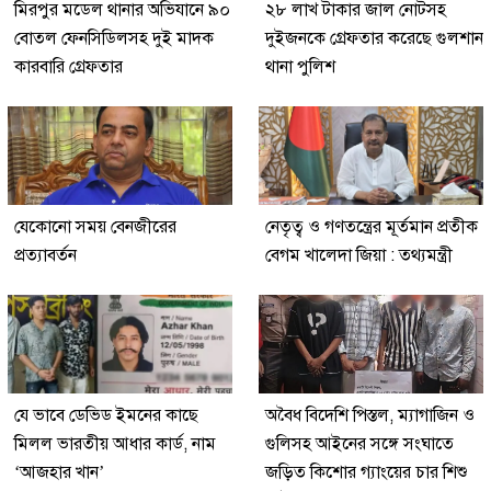
মিরপুর মডেল থানার অভিযানে ৯০
২৮ লাখ টাকার জাল নোটসহ
বোতল ফেনসিডিলসহ দুই মাদক
দুইজনকে গ্রেফতার করেছে গুলশান
কারবারি গ্রেফতার
থানা পুলিশ
যেকোনো সময় বেনজীরের
নেতৃত্ব ও গণতন্ত্রের মূর্তমান প্রতীক
প্রত্যাবর্তন
বেগম খালেদা জিয়া : তথ্যমন্ত্রী
যে ভাবে ডেভিড ইমনের কাছে
অবৈধ বিদেশি পিস্তল, ম্যাগাজিন ও
মিলল ভারতীয় আধার কার্ড, নাম
গুলিসহ আইনের সঙ্গে সংঘাতে
‘আজহার খান’
জড়িত কিশোর গ্যাংয়ের চার শিশু