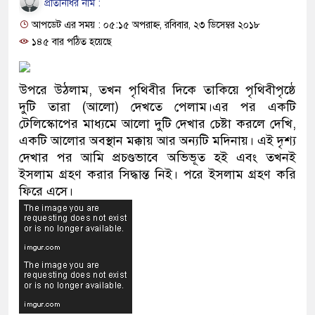
প্রতিনিধির নাম :
প্রধানমন্ত্রী
আপডেট এর সময় : ০৫:১৫ অপরাহ্ন, রবিবার, ২৩ ডিসেম্বর ২০১৮
মিরপুর মডেল থানার অভিযানে ৯০ 
১৪৫ বার পঠিত হয়েছে
মাদক কারবারি গ্রেফতার
উপরে উঠলাম, তখন পৃথিবীর দিকে তাকিয়ে পৃথিবীপৃষ্ঠে
২৮ লাখ টাকার জাল নোটসহ দুইজনক
দুটি তারা (আলো) দেখতে পেলাম।এর পর একটি
টেলিস্কোপের মাধ্যমে আলো দুটি দেখার চেষ্টা করলে দেখি,
থানা পুলিশ
একটি আলোর অবস্থান মক্কায় আর অন্যটি মদিনায়। এই দৃশ্য
দেখার পর আমি প্রচণ্ডভাবে অভিভূত হই এবং তখনই
যেকোনো সময় বেনজীরের প্রত্যাবর্তন
ইসলাম গ্রহণ করার সিদ্ধান্ত নিই। পরে ইসলাম গ্রহণ করি
নেতৃত্ব ও গণতন্ত্রের মূর্তমান প্রতীক ব
ফিরে এসে।
যে ভাবে ডেভিড ইমনের কাছে মিলল 
‘আজহার খান’
অবৈধ বিদেশি পিস্তল, ম্যাগাজিন ও 
জড়িত কিশোর গ্যাংয়ের চার শিশু আটক