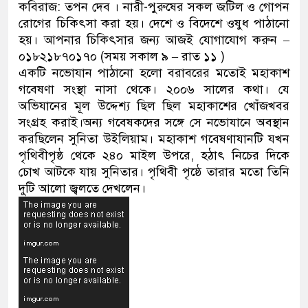
কবিরাজ: তপন দেব । নারী-পুরুষের সকল জটিল ও গোপন
ডাকাতির প্রস্তুতিকালে দুইজনকে গ্
রোগের চিকিৎসা করা হয়। দেশে ও বিদেশে ওষুধ পাঠানো
হয়। আপনার চিকিৎসার জন্য আজই যোগাযোগ করুন –
থানা পুলিশ
০১৮২১৮৭০১৭০ (সময় সকাল ৯ – রাত ১১ )
একটি নভোযান পাঠানো হলো বরাবরের মতোই মহাকাশ
গবেষণা সংস্থা নাসা থেকে। ২০০৬ সালের কথা। যে
অভিযানের মূল উদ্দেশ্য ছিল ছিল মহাকাশের খোঁজখবর
সংগ্রহ করাই।অন্য গবেষকদের সঙ্গে সে নভোযানে অবস্থান
করছিলেন সুনিতা উইলিয়াম। মহাকাশ গবেষণাযানটি যখন
পৃথিবীপৃষ্ঠ থেকে ২৪০ মাইল উপরে, হঠাৎ নিচের দিকে
চোখ আটকে যায় সুনিতার। পৃথিবী পৃষ্ঠে তারার মতো তিনি
দুটি আলো জ্বলতে দেখলেন।