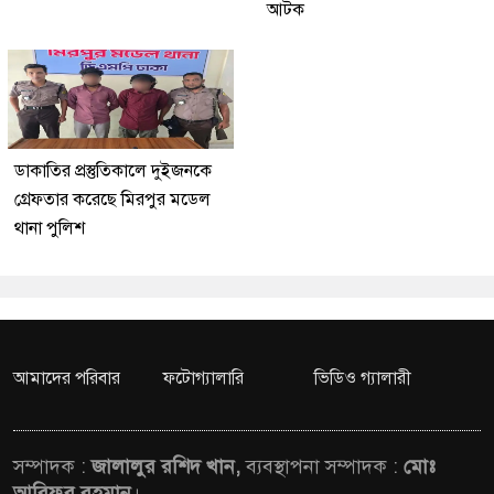
আটক
ডাকাতির প্রস্তুতিকালে দুইজনকে
গ্রেফতার করেছে মিরপুর মডেল
থানা পুলিশ
আমাদের পরিবার
ফটোগ্যালারি
ভিডিও গ্যালারী
সম্পাদক :
জালালুর রশিদ খান,
ব্যবস্থাপনা সম্পাদক :
মোঃ
আরিফুর রহমান
।