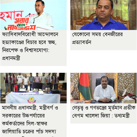
ফ্যাসিবাদবিরোধী আন্দোলনে
যেকোনো সময় বেনজীরের
হত্যাকাণ্ডের বিচার হবে স্বচ্ছ,
প্রত্যাবর্তন
নিরপেক্ষ ও বিশ্বাসযোগ্য:
প্রধানমন্ত্রী
মাননীয় প্রধানমন্ত্রী, মন্ত্রীবর্গ ও
নেতৃত্ব ও গণতন্ত্রের মূর্তমান প্রতীক
সরকারের উচ্চপর্যায়ের
বেগম খালেদা জিয়া : তথ্যমন্ত্রী
কর্মকর্তাদের সিল-স্বাক্ষর
জালিয়াতি চক্রের পাঁচ সদস্য