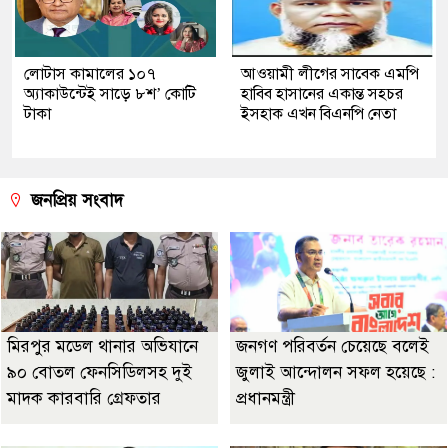
লোটাস কামালের ১০৭
আওয়ামী লীগের সাবেক এমপি
অ্যাকাউন্টেই সাড়ে ৮শ’ কোটি
হাবিব হাসানের একান্ত সহচর
টাকা
ইসহাক এখন বিএনপি নেতা
জনপ্রিয় সংবাদ
মিরপুর মডেল থানার অভিযানে
জনগণ পরিবর্তন চেয়েছে বলেই
৯০ বোতল ফেনসিডিলসহ দুই
জুলাই আন্দোলন সফল হয়েছে :
মাদক কারবারি গ্রেফতার
প্রধানমন্ত্রী