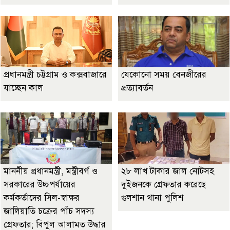
প্রধানমন্ত্রী চট্টগ্রাম ও কক্সবাজারে
যেকোনো সময় বেনজীরের
যাচ্ছেন কাল
প্রত্যাবর্তন
মাননীয় প্রধানমন্ত্রী, মন্ত্রীবর্গ ও
২৮ লাখ টাকার জাল নোটসহ
সরকারের উচ্চপর্যায়ের
দুইজনকে গ্রেফতার করেছে
কর্মকর্তাদের সিল-স্বাক্ষর
গুলশান থানা পুলিশ
জালিয়াতি চক্রের পাঁচ সদস্য
গ্রেফতার; বিপুল আলামত উদ্ধার