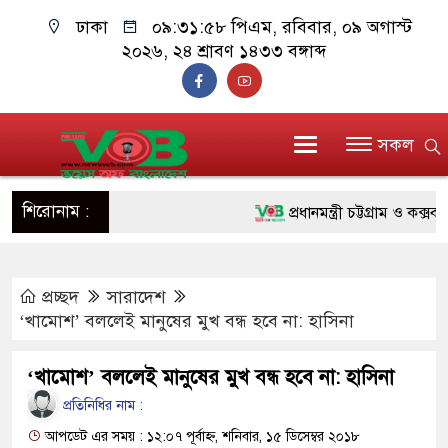
ঢাকা
০৯:৩১:৫৯ পিএম
, রবিবার, ০৯ অগাস্ট
২০২৬, ২৪ শ্রাবণ ১৪৩৩ বঙ্গাব্দ
সকল
শিরোনাম :
প্রধানমন্ত্রী চট্টগ্রাম ও কক্সবাজা
জুলাই যোদ্ধাদের পাশে প্রধানমন্
প্রচ্ছদ
সারাদেশ
রিকশা
‘খামোশ’ বললেই মানুষের মুখ বন্ধ হবে না: হাসিনা
মানবিক অঙ্গীকার ধারণ করে ড্য
‘খামোশ’ বললেই মানুষের মুখ বন্ধ হবে না: হাসিনা
দাঁড়াবে : ডা. জুবাইদা রহমান
প্রতিনিধির নাম :
ফ্যাসিবাদবিরোধী আন্দোলনে হত্যাক
আপডেট এর সময় : ১২:০৭ পূর্বাহ্ন, শনিবার, ১৫ ডিসেম্বর ২০১৮