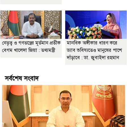
নেতৃত্ব ও গণতন্ত্রের মূর্তমান প্রতীক
মানবিক অঙ্গীকার ধারণ করে
বেগম খালেদা জিয়া : তথ্যমন্ত্রী
ড্যাব ভবিষ্যতেও মানুষের পাশে
দাঁড়াবে : ডা. জুবাইদা রহমান
সর্বশেষ সংবাদ