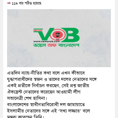
১১৯ বার পঠিত হয়েছে
ও বিশ্বাসযোগ্য: প্রধানমন্ত্রী
মাননীয় প্রধানমন্ত্রী, মন্ত্রীবর্গ 
সিল-স্বাক্ষর জালিয়াতি চক্রের পাঁচ স
উদ্ধার
জনগণ পরিবর্তন চেয়েছে বলেই 
প্রধানমন্ত্রী
মিরপুর মডেল থানার অভিযানে
এতদিন ন্যায়-নীতির কথা বলে এখন কীভাবে
যুদ্ধাপরাধীদের স্বজন ও তাদের দলের নেতাদের সঙ্গে
মাদক কারবারি গ্রেফতার
একই প্রতীকে নির্বাচন করছেন, সেই প্রশ্ন জাতীয়
ঐক্যফ্রন্ট নেতাদের করেছেন আওয়ামী লীগ
২৮ লাখ টাকার জাল নোটসহ দুই
সভানেত্রী শেখ হাসিনা।
থানা পুলিশ
বাংলাদেশের স্বাধীনতাবিরোধী দল জামায়াতে
ইসলামীর নেতাদের সঙ্গে এই ‘সখ্য লজ্জার’ বলে
যেকোনো সময় বেনজীরের প্রত্যাব
মন্তব্য করেছেন তিনি।