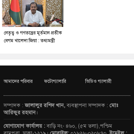
নেতৃত্ব ও গণতন্ত্রের মূর্তমান প্রতীক
বেগম খালেদা জিয়া : তথ্যমন্ত্রী
আমাদের পরিবার
ফটোগ্যালারি
ভিডিও গ্যালারী
সম্পাদক :
জালালুর রশিদ খান,
ব্যবস্থাপনা সম্পাদক :
মোঃ
আরিফুর রহমান
।
যোগাযোগ কার্যালয় :
বাড়ি নং- ৪৬০, (৫ম তলা),পশ্চিম
রামপুরা, ঢাকা-১২১৯।
মোবাইল:
০১৮২৮-০২০৮৭০,
ইমেইল :