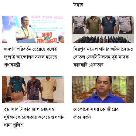
উদ্ধার
জনগণ পরিবর্তন চেয়েছে বলেই
মিরপুর মডেল থানার অভিযানে ৯০
জুলাই আন্দোলন সফল হয়েছে :
বোতল ফেনসিডিলসহ দুই মাদক
প্রধানমন্ত্রী
কারবারি গ্রেফতার
২৮ লাখ টাকার জাল নোটসহ
যেকোনো সময় বেনজীরের
দুইজনকে গ্রেফতার করেছে গুলশান
প্রত্যাবর্তন
থানা পুলিশ