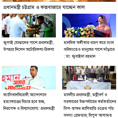
প্রধানমন্ত্রী চট্টগ্রাম ও কক্সবাজারে যাচ্ছেন কাল
জুলাই যোদ্ধাদের পাশে প্রধানমন্ত্রী,
মানবিক অঙ্গীকার ধারণ করে ড্যাব
উপহার দিলেন অটোরিকশা-রিকশা
ভবিষ্যতেও মানুষের পাশে দাঁড়াবে
: ডা. জুবাইদা রহমান
ফ্যাসিবাদবিরোধী আন্দোলনে
মাননীয় প্রধানমন্ত্রী, মন্ত্রীবর্গ ও
হত্যাকাণ্ডের বিচার হবে স্বচ্ছ,
সরকারের উচ্চপর্যায়ের কর্মকর্তাদের
নিরপেক্ষ ও বিশ্বাসযোগ্য: প্রধানমন্ত্রী
সিল-স্বাক্ষর জালিয়াতি চক্রের পাঁচ
সদস্য গ্রেফতার; বিপুল আলামত