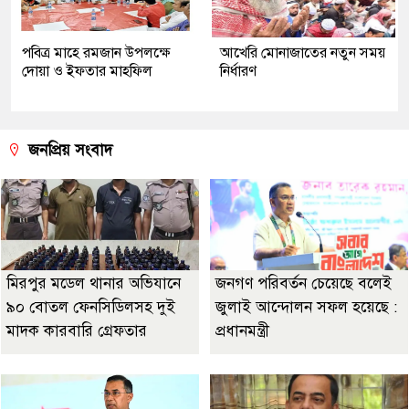
পবিত্র মাহে রমজান উপলক্ষে
আখেরি মোনাজাতের নতুন সময়
দোয়া ও ইফতার মাহফিল
নির্ধারণ
জনপ্রিয় সংবাদ
মিরপুর মডেল থানার অভিযানে
জনগণ পরিবর্তন চেয়েছে বলেই
৯০ বোতল ফেনসিডিলসহ দুই
জুলাই আন্দোলন সফল হয়েছে :
মাদক কারবারি গ্রেফতার
প্রধানমন্ত্রী