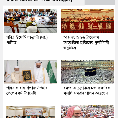
পবিত্র ঈদে মিলাদুন্নবী (সা.)
আজওয়াহ হজ ট্রাভেলস
পালিত
আয়োজিত হাজিদের পুনর্মিলনী
অনুষ্ঠানে
পবিত্র কাবার গিলাফ উপহার
রমজানে ১৫ দিনে ৮০ লক্ষাধিক
পেলেন ধর্ম উপদেষ্টা
মুসল্লি ওমরাহ পালন করেছেন