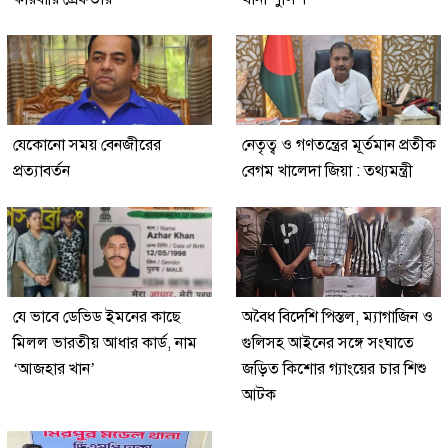
যেকোনো সময় বেনজীরের
নেতৃত্ব ও গণতন্ত্রের মূর্তমান প্রতীক
প্রত্যাবর্তন
বেগম খালেদা জিয়া : তথ্যমন্ত্রী
যে ভাবে ডেভিড ইমনের কাছে
অবৈধ বিদেশি পিস্তল, ম্যাগাজিন ও
মিলল ভারতীয় আধার কার্ড, নাম
গুলিসহ আইনের সঙ্গে সংঘাতে
‘আজহার খান’
জড়িত কিশোর গ্যাংয়ের চার শিশু
আটক