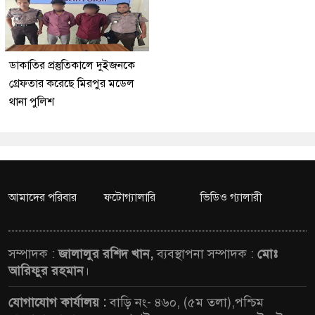
ডাকাতির প্রস্তুতিকালে দুইজনকে
গ্রেফতার করেছে মিরপুর মডেল
থানা পুলিশ
আমাদের পরিবার
ফটোগ্যালারি
ভিডিও গ্যালারী
সম্পাদক :
জালালুর রশিদ খান,
ব্যবস্থাপনা সম্পাদক :
মোঃ
আরিফুর রহমান
।
যোগাযোগ কার্যালয় :
বাড়ি নং- ৪৬০, (৫ম তলা),পশ্চিম