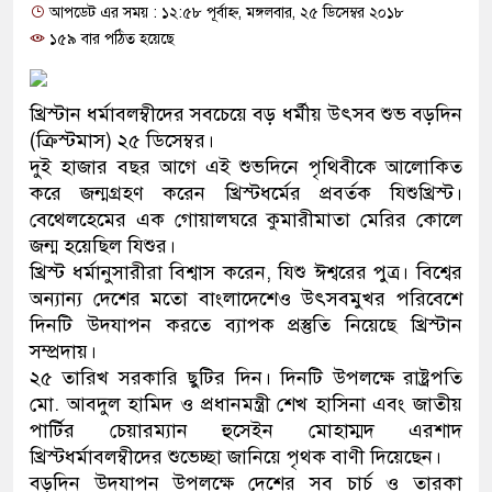
আপডেট এর সময় : ১২:৫৮ পূর্বাহ্ন, মঙ্গলবার, ২৫ ডিসেম্বর ২০১৮
প্রধানমন্ত্রী
১৫৯ বার পঠিত হয়েছে
মিরপুর মডেল থানার অভিযানে ৯
মাদক কারবারি গ্রেফতার
খ্রিস্টান ধর্মাবলম্বীদের সবচেয়ে বড় ধর্মীয় উৎসব শুভ বড়দিন
(ক্রিস্টমাস) ২৫ ডিসেম্বর।
২৮ লাখ টাকার জাল নোটসহ দুইজ
দুই হাজার বছর আগে এই শুভদিনে পৃথিবীকে আলোকিত
করে জন্মগ্রহণ করেন খ্রিস্টধর্মের প্রবর্তক যিশুখ্রিস্ট।
থানা পুলিশ
বেথেলহেমের এক গোয়ালঘরে কুমারীমাতা মেরির কোলে
জন্ম হয়েছিল যিশুর।
যেকোনো সময় বেনজীরের প্রত্যাবর
খ্রিস্ট ধর্মানুসারীরা বিশ্বাস করেন, যিশু ঈশ্বরের পুত্র। বিশ্বের
নেতৃত্ব ও গণতন্ত্রের মূর্তমান প্রতী
অন্যান্য দেশের মতো বাংলাদেশেও উৎসবমুখর পরিবেশে
দিনটি উদযাপন করতে ব্যাপক প্রস্তুতি নিয়েছে খ্রিস্টান
যে ভাবে ডেভিড ইমনের কাছে মিল
সম্প্রদায়।
২৫ তারিখ সরকারি ছুটির দিন। দিনটি উপলক্ষে রাষ্ট্রপতি
‘আজহার খান’
মো. আবদুল হামিদ ও প্রধানমন্ত্রী শেখ হাসিনা এবং জাতীয়
পার্টির চেয়ারম্যান হুসেইন মোহাম্মদ এরশাদ
অবৈধ বিদেশি পিস্তল, ম্যাগাজিন 
খ্রিস্টধর্মাবলম্বীদের শুভেচ্ছা জানিয়ে পৃথক বাণী দিয়েছেন।
জড়িত কিশোর গ্যাংয়ের চার শিশু আটক
বড়দিন উদযাপন উপলক্ষে দেশের সব চার্চ ও তারকা