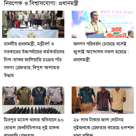
নিরপেক্ষ ও বিশ্বাসযোগ্য: প্রধানমন্ত্রী
মাননীয় প্রধানমন্ত্রী, মন্ত্রীবর্গ ও
জনগণ পরিবর্তন চেয়েছে বলেই
সরকারের উচ্চপর্যায়ের কর্মকর্তাদের
জুলাই আন্দোলন সফল হয়েছে :
সিল-স্বাক্ষর জালিয়াতি চক্রের পাঁচ
প্রধানমন্ত্রী
সদস্য গ্রেফতার; বিপুল আলামত
উদ্ধার
মিরপুর মডেল থানার অভিযানে ৯০
২৮ লাখ টাকার জাল নোটসহ
বোতল ফেনসিডিলসহ দুই মাদক
দুইজনকে গ্রেফতার করেছে গুলশান
কারবারি গ্রেফতার
থানা পুলিশ