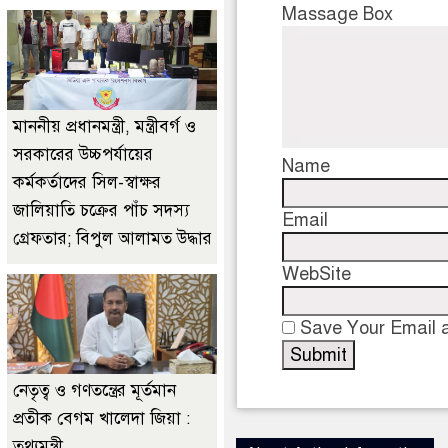
Massage Box
মাননীয় প্রধানমন্ত্রী, মন্ত্রীবর্গ ও
সরকারের উচ্চপর্যায়ের
Name
কর্মকর্তাদের সিল-স্বাক্ষর
জালিয়াতি চক্রের পাঁচ সদস্য
Email
গ্রেফতার; বিপুল আলামত উদ্ধার
WebSite
Save Your Email a
নেতৃত্ব ও গণতন্ত্রের মূর্তমান
প্রতীক বেগম খালেদা জিয়া :
তথ্যমন্ত্রী