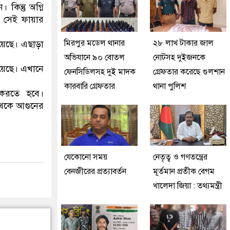
িন্তু অগ্নি
 সেই ফায়ার
মিরপুর মডেল থানার
২৮ লাখ টাকার জাল
য়েছে। এছাড়া
অভিযানে ৯০ বোতল
নোটসহ দুইজনকে
য়েছে। এখানে
ফেনসিডিলসহ দুই মাদক
গ্রেফতার করেছে গুলশান
কারবারি গ্রেফতার
থানা পুলিশ
ং করতে হবে।
থেকে আগুনের
যেকোনো সময়
নেতৃত্ব ও গণতন্ত্রের
বেনজীরের প্রত্যাবর্তন
মূর্তমান প্রতীক বেগম
খালেদা জিয়া : তথ্যমন্ত্রী