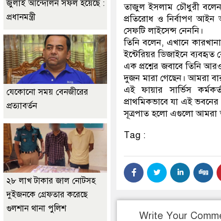
জুলাই আন্দোলন সফল হয়েছে :
তাজুল ইসলাম চৌধুরী বলেন, 
প্রধানমন্ত্রী
প্রতিরোধ ও নির্বাপণ আইন অ
সেফটি লাইসেন্স নেননি।
তিনি বলেন, এখানে কারখানার
ইন্টেরিয়র ডিজাইনে ব্যবহৃত ব
এক প্রশ্নের জবাবে তিনি আর
দুজন মারা গেছেন। আমরা বা
এই ফায়ার সার্ভিস কর্মকর
যেকোনো সময় বেনজীরের
প্রাথমিকভাবে যা এই ভবনের
প্রত্যাবর্তন
সূত্রপাত হলো এগুলো আমরা ত
Tag :
২৮ লাখ টাকার জাল নোটসহ
দুইজনকে গ্রেফতার করেছে
গুলশান থানা পুলিশ
Write Your Comm