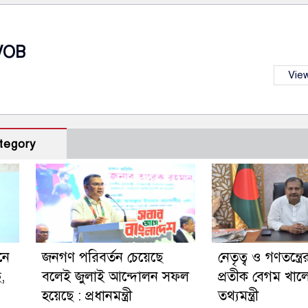
VOB
View
tegory
নে
জনগণ পরিবর্তন চেয়েছে
নেতৃত্ব ও গণতন্ত্রে
ছ,
বলেই জুলাই আন্দোলন সফল
প্রতীক বেগম খালে
হয়েছে : প্রধানমন্ত্রী
তথ্যমন্ত্রী