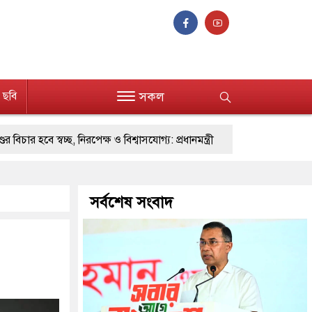
ছবি
সকল
ছ, নিরপেক্ষ ও বিশ্বাসযোগ্য: প্রধানমন্ত্রী
ায়ের কর্মকর্তাদের সিল-স্বাক্ষর জালিয়াতি চক্রের পাঁচ সদস্য গ্রেফতার; বিপুল আলামত
েছে : প্রধানমন্ত্রী
সর্বশেষ সংবাদ
মিরপুর মডেল থানার অভিযানে ৯০ বোতল ফেনসি
ছে গুলশান থানা পুলিশ
যেকোনো সময় বেনজীরের প্রত্যাবর্তন
: তথ্যমন্ত্রী
যে ভাবে ডেভিড ইমনের কাছে মিলল ভারতীয় আধার কার্ড
সঙ্গে সংঘাতে জড়িত কিশোর গ্যাংয়ের চার শিশু আটক