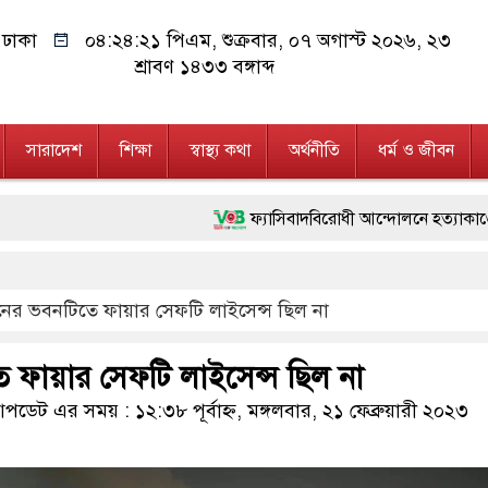
ঢাকা
০৪:২৪:২২ পিএম
, শুক্রবার, ০৭ অগাস্ট ২০২৬, ২৩
শ্রাবণ ১৪৩৩ বঙ্গাব্দ
সারাদেশ
শিক্ষা
স্বাস্থ্য কথা
অর্থনীতি
ধর্ম ও জীবন
ফ্যাসিবাদবিরোধী আন্দোলনে হত্যাকাণ্ডের বিচার হবে স্বচ্
মাননীয় প্রধানমন্ত্রী, মন্ত্রীবর্গ ও সরকারের উচ্চপর্য
নের ভবনটিতে ফায়ার সেফটি লাইসেন্স ছিল না
জনগণ পরিবর্তন চেয়েছে বলেই জুলাই আন্দোলন সফল হয়
২৮ লাখ টাকার জাল নোটসহ দুইজনকে গ্রেফতার করে
 ফায়ার সেফটি লাইসেন্স ছিল না
নেতৃত্ব ও গণতন্ত্রের মূর্তমান প্রতীক বেগম খালেদা জিয়া 
ডেট এর সময় : ১২:৩৮ পূর্বাহ্ন, মঙ্গলবার, ২১ ফেব্রুয়ারী ২০২৩
অবৈধ বিদেশি পিস্তল, ম্যাগাজিন ও গুলিসহ আইনের 