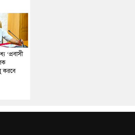
ে ‘প্রবাসী
ূলক
লু করবে