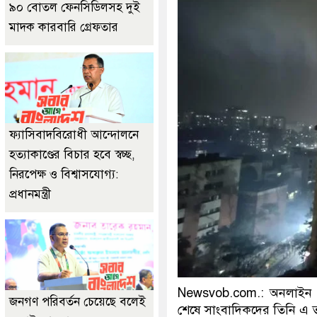
৯০ বোতল ফেনসিডিলসহ দুই
মাদক কারবারি গ্রেফতার
ফ্যাসিবাদবিরোধী আন্দোলনে
হত্যাকাণ্ডের বিচার হবে স্বচ্ছ,
নিরপেক্ষ ও বিশ্বাসযোগ্য:
প্রধানমন্ত্রী
Newsvob.com.: অনলাইন ডেস্
জনগণ পরিবর্তন চেয়েছে বলেই
শেষে সাংবাদিকদের তিনি এ ত