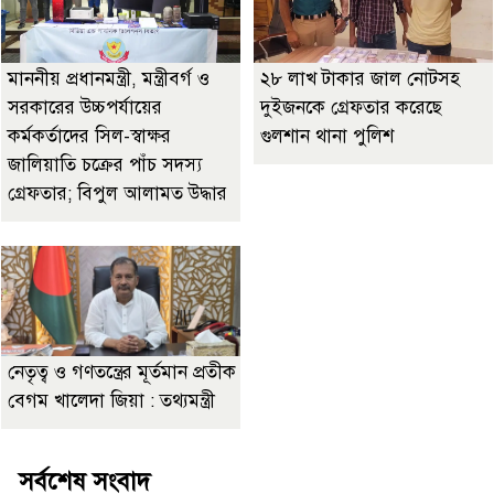
মাননীয় প্রধানমন্ত্রী, মন্ত্রীবর্গ ও
২৮ লাখ টাকার জাল নোটসহ
সরকারের উচ্চপর্যায়ের
দুইজনকে গ্রেফতার করেছে
কর্মকর্তাদের সিল-স্বাক্ষর
গুলশান থানা পুলিশ
জালিয়াতি চক্রের পাঁচ সদস্য
গ্রেফতার; বিপুল আলামত উদ্ধার
নেতৃত্ব ও গণতন্ত্রের মূর্তমান প্রতীক
বেগম খালেদা জিয়া : তথ্যমন্ত্রী
সর্বশেষ সংবাদ