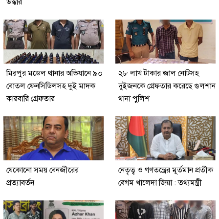
উদ্ধার
মিরপুর মডেল থানার অভিযানে ৯০
২৮ লাখ টাকার জাল নোটসহ
বোতল ফেনসিডিলসহ দুই মাদক
দুইজনকে গ্রেফতার করেছে গুলশান
কারবারি গ্রেফতার
থানা পুলিশ
যেকোনো সময় বেনজীরের
নেতৃত্ব ও গণতন্ত্রের মূর্তমান প্রতীক
প্রত্যাবর্তন
বেগম খালেদা জিয়া : তথ্যমন্ত্রী