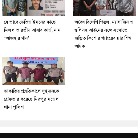
যে ভাবে ডেভিড ইমনের কাছে
অবৈধ বিদেশি পিস্তল, ম্যাগাজিন ও
মিলল ভারতীয় আধার কার্ড, নাম
গুলিসহ আইনের সঙ্গে সংঘাতে
‘আজহার খান’
জড়িত কিশোর গ্যাংয়ের চার শিশু
আটক
ডাকাতির প্রস্তুতিকালে দুইজনকে
গ্রেফতার করেছে মিরপুর মডেল
থানা পুলিশ