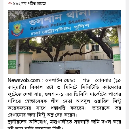
৬৯২ বার পঠিত হয়েছে
প্রধানমন্ত্রী
মিরপুর মডেল থানার অভিযানে
মাদক কারবারি গ্রেফতার
২৮ লাখ টাকার জাল নোটসহ দুই
থানা পুলিশ
যেকোনো সময় বেনজীরের প্রত্যাব
নেতৃত্ব ও গণতন্ত্রের মূর্তমান প্র
Newsvob.com.: অনলাইন ডেস্কঃ গত রোববার (১৫
জানুয়ারি) বিকাল ৪টা ৩ মিনিটে সিসিটিভি ক্যামেরার
যে ভাবে ডেভিড ইমনের কাছে ম
ফুটেজে দেখা যায়, গুলশান-১ এর ডিসিসি মার্কেটের পাশের
গলিতে স্বেচ্ছাসেবক লীগ নেতা আবদুল ওয়াহিদ মিন্টু
‘আজহার খান’
কয়েকজনের সাথে ধস্তাধস্তি করছেন। তাদেরকে ভয়
অবৈধ বিদেশি পিস্তল, ম্যাগাজি
দেখানোর জন্য মিন্টু অস্ত্র বের করেন।
স্থানীয়দের অভিযোগ, মহাখালীতে সরকারি জমি দখল করে
জড়িত কিশোর গ্যাংয়ের চার শিশু আট
দুই তলা বাড়ি করেছেন মিন্টু।