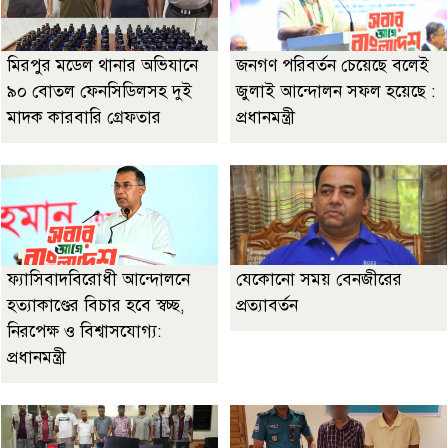
মিরপুর মডেল থানার অভিযানে
জনগণ পরিবর্তন চেয়েছে বলেই
৯০ বোতল ফেনসিডিলসহ দুই
জুলাই আন্দোলন সফল হয়েছে :
মাদক কারবারি গ্রেফতার
প্রধানমন্ত্রী
ফ্যাসিবাদবিরোধী আন্দোলনে
যেকোনো সময় বেনজীরের
হত্যাকাণ্ডের বিচার হবে স্বচ্ছ,
প্রত্যাবর্তন
নিরপেক্ষ ও বিশ্বাসযোগ্য:
প্রধানমন্ত্রী