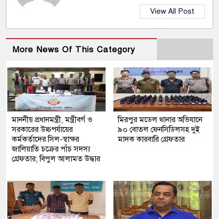
View All Post
More News Of This Category
মাননীয় প্রধানমন্ত্রী, মন্ত্রীবর্গ ও
মিরপুর মডেল থানার অভিযানে
সরকারের উচ্চপর্যায়ের
৯০ বোতল ফেনসিডিলসহ দুই
কর্মকর্তাদের সিল-স্বাক্ষর
মাদক কারবারি গ্রেফতার
জালিয়াতি চক্রের পাঁচ সদস্য
গ্রেফতার; বিপুল আলামত উদ্ধার