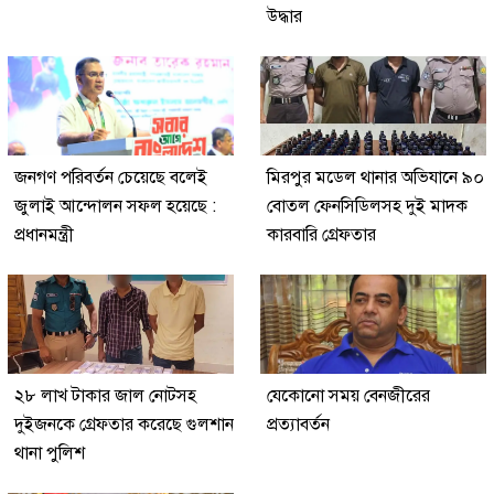
উদ্ধার
জনগণ পরিবর্তন চেয়েছে বলেই
মিরপুর মডেল থানার অভিযানে ৯০
জুলাই আন্দোলন সফল হয়েছে :
বোতল ফেনসিডিলসহ দুই মাদক
প্রধানমন্ত্রী
কারবারি গ্রেফতার
২৮ লাখ টাকার জাল নোটসহ
যেকোনো সময় বেনজীরের
দুইজনকে গ্রেফতার করেছে গুলশান
প্রত্যাবর্তন
থানা পুলিশ