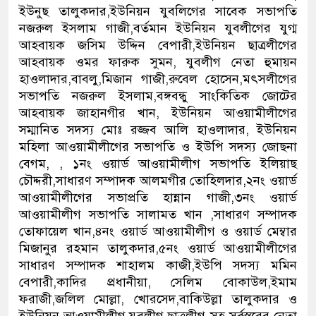
ইউনুছ তালুকদার,ইউনিয়ন যুবলিগের সাবেক সভাপতি
নেতৃত্ব ও গণতন্ত্রের মূর্তমান প্রতীক বেগম খালেদা জিয়া :
নজরুল ইসলাম গাজী,বর্তমান ইউনিয়ন যুবলীগের যুগ্ম
আহবায়ক জসিম উদ্দিন বেপারী,ইউনিয়ন ছাত্রলীগের
আহবায়ক ওমর ফারুক সুমন, যুবলীগ নেতা হুমায়ন
হাওলাদার,বাবলু,মিজান গাজী,রুবেল হোসেন,মৎসলীগের
সভাপতি নজরুল ইসলাম,বঙ্গবন্ধু সাংকিতিক জোটের
আহবায়ক জাহানগীর খান, ইউনিয়ন আওয়ামীলীগের
সম্মানিত সদস্য মোঃ রজ্জব আলি হাওলাদার, ইউনিয়ন
মহিলা আওয়ামীলীগের সভাপতি ও ইউপি সদস্য জোছনা
বেগম, , ১নং ওয়ার্ড আওয়ামীলীগ সভাপতি ইলিয়াছ
চৌদ্দরী,সাধারণ সম্পাদক আলমগীর তোহিলদার,২নং ওয়ার্ড
আওয়ামীলীগের সভাপ্রতি হান্নান গাজী,৩নং ওয়ার্ড
আওয়ামীলীগ সভাপতি সালামত খান ,সাধারণ সম্পাদক
তোফায়েল খান,৪নং ওয়ার্ড আওয়ামীলীগ ও ওয়ার্ড মেম্বার
মিজানুর রহমান তালুকদার,৫নং ওয়ার্ড আওয়ামীলীগের
সাধারণ সম্পাদক শাহালম কাজী,ইউপি সদস্য মমিন
বেপারী,কাদির প্রধানীয়া, সেলিম বোকাউল,ইমাম
ফরাজী,জলিল মোল্লা, খোরসেদ,বাকিউল্লা তালুকদার ও