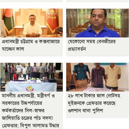
প্রধানমন্ত্রী চট্টগ্রাম ও কক্সবাজারে
যেকোনো সময় বেনজীরের
যাচ্ছেন কাল
প্রত্যাবর্তন
মাননীয় প্রধানমন্ত্রী, মন্ত্রীবর্গ ও
২৮ লাখ টাকার জাল নোটসহ
সরকারের উচ্চপর্যায়ের
দুইজনকে গ্রেফতার করেছে
কর্মকর্তাদের সিল-স্বাক্ষর
গুলশান থানা পুলিশ
জালিয়াতি চক্রের পাঁচ সদস্য
গ্রেফতার; বিপুল আলামত উদ্ধার