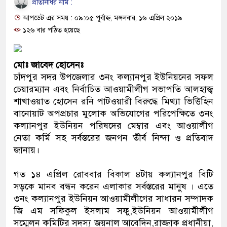
প্রতিনিধির নাম :
ও বিশ্বাসযোগ্য: প্রধানমন্ত্রী
আপডেট এর সময় : ০৯:০৫ পূর্বাহ্ন, মঙ্গলবার, ১৬ এপ্রিল ২০১৯
মাননীয় প্রধানমন্ত্রী, মন্ত্রীবর্গ ও সরকারের উচ্চপর্যায়ের
১২৬ বার পঠিত হয়েছে
সিল-স্বাক্ষর জালিয়াতি চক্রের পাঁচ সদস্য গ্রেফতার; বিপু
মোঃ জাবেদ হোসেনঃ
উদ্ধার
চাঁদপুর সদর উপজেলার ৩নং কল্যানপুর ইউনিয়নের সফল
চেয়ারম্যান এবং নির্বাচিত আওয়ামীলীগ সভাপতি আলহাজ্ব
জনগণ পরিবর্তন চেয়েছে বলেই জুলাই আন্দোলন সফ
শাখাওয়াত হোসেন রনি পাটওয়ারী বিরুদ্ধে মিথ্যা ভিত্তিহিন
বানোয়াট অপপ্রচার মুলোক অভিযোগের পরিপেক্ষিতে ৩নং
প্রধানমন্ত্রী
কল্যানপুর ইউনিয়ন পরিষদের মেম্বার এবং আওয়ালীগ
মিরপুর মডেল থানার অভিযানে ৯০ বোতল ফেনসিডিল
নেতা কর্মি সহ সর্বস্তরের জনগন তীর্ব নিন্দা ও প্রতিবাদ
জানায়।
মাদক কারবারি গ্রেফতার
গত ১৪ এপ্রিল রোববার বিকাল ৪টায় কল্যানপুর বিটি
২৮ লাখ টাকার জাল নোটসহ দুইজনকে গ্রেফতার কর
সড়কে মানব বন্ধন করেন এলাকার সর্বস্তরের মানুষ । এতে
৩নং কল্যানপুর ইউনিয়ন আওয়ামীলীগের সাধারন সম্পাদক
থানা পুলিশ
জি এম সফিকুল ইসলাম সফু,ইউনিয়ন আওয়ামীলীগ
যেকোনো সময় বেনজীরের প্রত্যাবর্তন
সম্মেলন কমিটির সদস্য জয়নাল আবেদিন,রাজ্জাক প্রধানীয়া,