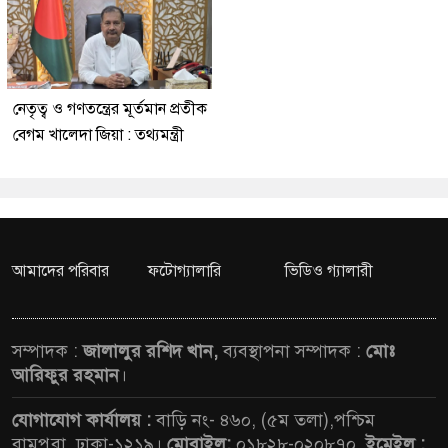
নেতৃত্ব ও গণতন্ত্রের মূর্তমান প্রতীক
বেগম খালেদা জিয়া : তথ্যমন্ত্রী
আমাদের পরিবার
ফটোগ্যালারি
ভিডিও গ্যালারী
সম্পাদক :
জালালুর রশিদ খান,
ব্যবস্থাপনা সম্পাদক :
মোঃ
আরিফুর রহমান
।
যোগাযোগ কার্যালয় :
বাড়ি নং- ৪৬০, (৫ম তলা),পশ্চিম
রামপুরা, ঢাকা-১২১৯।
মোবাইল:
০১৮২৮-০২০৮৭০,
ইমেইল :