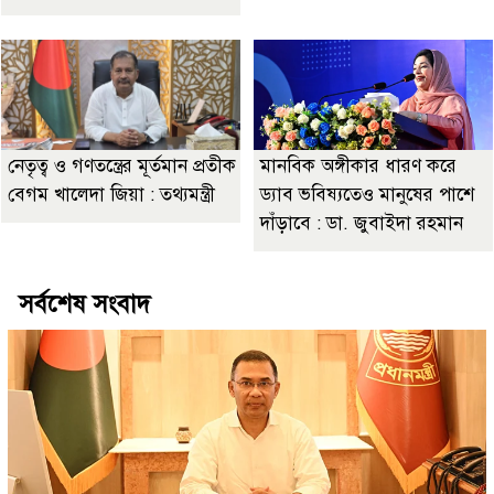
নেতৃত্ব ও গণতন্ত্রের মূর্তমান প্রতীক
মানবিক অঙ্গীকার ধারণ করে
বেগম খালেদা জিয়া : তথ্যমন্ত্রী
ড্যাব ভবিষ্যতেও মানুষের পাশে
দাঁড়াবে : ডা. জুবাইদা রহমান
সর্বশেষ সংবাদ