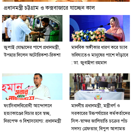
প্রধানমন্ত্রী চট্টগ্রাম ও কক্সবাজারে যাচ্ছেন কাল
জুলাই যোদ্ধাদের পাশে প্রধানমন্ত্রী,
মানবিক অঙ্গীকার ধারণ করে ড্যাব
উপহার দিলেন অটোরিকশা-রিকশা
ভবিষ্যতেও মানুষের পাশে দাঁড়াবে
: ডা. জুবাইদা রহমান
ফ্যাসিবাদবিরোধী আন্দোলনে
মাননীয় প্রধানমন্ত্রী, মন্ত্রীবর্গ ও
হত্যাকাণ্ডের বিচার হবে স্বচ্ছ,
সরকারের উচ্চপর্যায়ের কর্মকর্তাদের
নিরপেক্ষ ও বিশ্বাসযোগ্য: প্রধানমন্ত্রী
সিল-স্বাক্ষর জালিয়াতি চক্রের পাঁচ
সদস্য গ্রেফতার; বিপুল আলামত