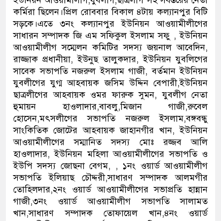
ইউনিয়ন আওয়ামীলীগ,যুবলীগ,ছাত্রলীগ সহ সর্বস্তরের নেতা
কর্মিরা ছিলেন।প্রিল রোববার বিকাল ৪টায় কল্যানপুর বিটি
সড়কে।এতে ৩নং কল্যানপুর ইউনিয়ন আওয়ামীলীগের
সাধারন সম্পাদক জি এম সফিকুল ইসলাম সফু , ইউনিয়ন
আওয়ামীলীগ সম্মেলন কমিটির সদস্য জয়নাল আবেদিন,
রাজ্জাক প্রধানীয়া, ইউনুছ তালুকদার, ইউনিয়ন যুবলিগের
সাবেক সভাপতি নজরুল ইসলাম গাজী, বর্তমান ইউনিয়ন
যুবলীগের যুগ্ম আহবায়ক জসিম উদ্দিন বেপারী,ইউনিয়ন
ছাত্রলীগের আহবায়ক ওমর ফারুক সুমন, যুবলীগ নেতা
হুমায়ন হাওলাদার,বাবলু,মিজান গাজী,রুবেল
হোসেন,মৎসলীগের সভাপতি নজরুল ইসলাম,বঙ্গবন্ধু
সাংকিতিক জোটের আহবায়ক জাহানগীর খান, ইউনিয়ন
আওয়ামীলীগের সম্মানিত সদস্য মোঃ রজ্জব আলি
হাওলাদার, ইউনিয়ন মহিলা আওয়ামীলীগের সভাপতি ও
ইউপি সদস্য জোছনা বেগম, , ১নং ওয়ার্ড আওয়ামীলীগ
সভাপতি ইলিয়াছ চৌদ্দরী,সাধারণ সম্পাদক আলমগীর
তোহিলদার,২নং ওয়ার্ড আওয়ামীলীগের সভাপ্রতি হান্নান
গাজী,৩নং ওয়ার্ড আওয়ামীলীগ সভাপতি সালামত
খান,সাধারণ সম্পাদক তোফায়েল খান,৪নং ওয়ার্ড