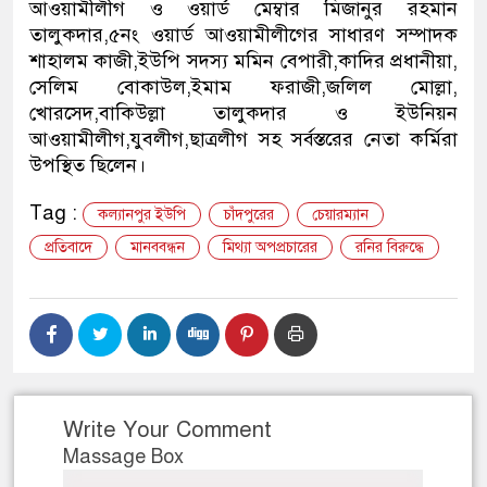
আওয়ামীলীগ ও ওয়ার্ড মেম্বার মিজানুর রহমান
তালুকদার,৫নং ওয়ার্ড আওয়ামীলীগের সাধারণ সম্পাদক
শাহালম কাজী,ইউপি সদস্য মমিন বেপারী,কাদির প্রধানীয়া,
সেলিম বোকাউল,ইমাম ফরাজী,জলিল মোল্লা,
খোরসেদ,বাকিউল্লা তালুকদার ও ইউনিয়ন
আওয়ামীলীগ,যুবলীগ,ছাত্রলীগ সহ সর্বস্তরের নেতা কর্মিরা
উপস্থিত ছিলেন।
Tag :
কল্যানপুর ইউপি
চাঁদপুরের
চেয়ারম্যান
প্রতিবাদে
মানববন্ধন
মিথ্যা অপপ্রচারের
রনির বিরুদ্ধে
Write Your Comment
Massage Box