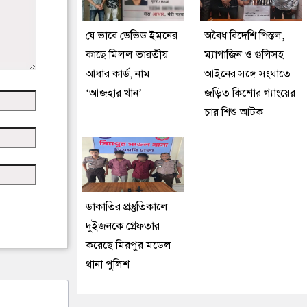
যে ভাবে ডেভিড ইমনের
অবৈধ বিদেশি পিস্তল,
কাছে মিলল ভারতীয়
ম্যাগাজিন ও গুলিসহ
আধার কার্ড, নাম
আইনের সঙ্গে সংঘাতে
‘আজহার খান’
জড়িত কিশোর গ্যাংয়ের
চার শিশু আটক
ডাকাতির প্রস্তুতিকালে
দুইজনকে গ্রেফতার
করেছে মিরপুর মডেল
থানা পুলিশ