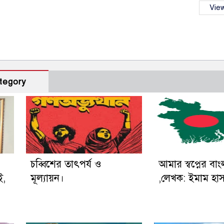
View
tegory
চব্বিশের তাৎপর্য ও
আমার স্বপ্নের বা
ই,
মূল্যায়ন।
,লেখক: ইমাম হা