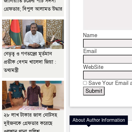
জালিয়াতি চক্রের পাঁচ সদস্য
গ্রেফতার; বিপুল আলামত উদ্ধার
Name
Email
নেতৃত্ব ও গণতন্ত্রের মূর্তমান
প্রতীক বেগম খালেদা জিয়া :
WebSite
তথ্যমন্ত্রী
Save Your Email a
২৮ লাখ টাকার জাল নোটসহ
About Author Information
দুইজনকে গ্রেফতার করেছে
গুলশান থানা পুলিশ