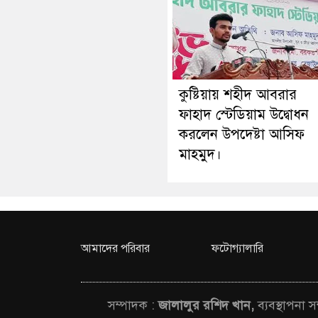
কুষ্টিয়ায় শহীদ আবরার
ফাহাদ স্টেডিয়াম উদ্বোধন
করলেন উপদেষ্টা আসিফ
মাহমুদ।
আমাদের পরিবার
ফটোগ্যালারি
সম্পাদক :
জালালুর রশিদ খান,
ব্যবস্থাপনা 