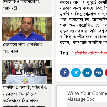
নিরপেক্ষ ও বিশ্বাসযোগ্য:
করবে। আর এ মুহূর্তে দেশট
সরকার এ–ও বলেছে, কিছু শিল্
প্রধানমন্ত্রী
মুরগি ও কিছু দুগ্ধজাত পণ্যে
পণ্য বেচাকেনা হয়, আমদানি
সময় শুল্ক আরোপিত হয়। আইর
যুক্তরাজ্য সরকার। এটি বিশ্ব
বাণিজ্য অংশীদারকে সমানভাব
বলেন, ‘ব্যাপারটা সাময়িক পদ
যেকোনো সময় বেনজীরের
প্রত্যাবর্তন
Tag :
চুক্তিবিহীন ব্রেক্সিটেও সিং
মাননীয় প্রধানমন্ত্রী, মন্ত্রীবর্গ ও
Write Your Comm
সরকারের উচ্চপর্যায়ের
Massage Box
কর্মকর্তাদের সিল-স্বাক্ষর