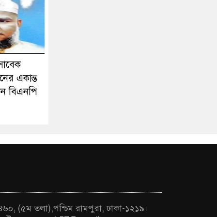
সাবেক
নের একান্ত
ন বিএনপি
 ৪৬০, (৫ম তলা),পশ্চিম রামপুরা, ঢাকা-১২১৯।