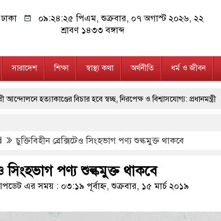
ঢাকা
০৯:২৪:২৬ পিএম
, শুক্রবার, ০৭ অগাস্ট ২০২৬, ২২
শ্রাবণ ১৪৩৩ বঙ্গাব্দ
সারাদেশ
শিক্ষা
স্বাস্থ্য কথা
অর্থনীতি
ধর্ম ও জীবন
কাণ্ডের বিচার হবে স্বচ্ছ, নিরপেক্ষ ও বিশ্বাসযোগ্য: প্রধানমন্ত্রী
বর্গ ও সরকারের উচ্চপর্যায়ের কর্মকর্তাদের সিল-স্বাক্ষর জালিয়াতি চক্রের পাঁচ সদস
d
চুক্তিবিহীন ব্রেক্সিটেও সিংহভাগ পণ্য শুল্কমুক্ত থাকবে
জুলাই আন্দোলন সফল হয়েছে : প্রধানমন্ত্রী
মিরপুর মডেল থানার অভি
ুইজনকে গ্রেফতার করেছে গুলশান থানা পুলিশ
যেকোনো সময় বেনজীরের
টেও সিংহভাগ পণ্য শুল্কমুক্ত থাকবে
প্রতীক বেগম খালেদা জিয়া : তথ্যমন্ত্রী
যে ভাবে ডেভিড ইমনের কাছে মিল
ডেট এর সময় : ০৩:১৯ পূর্বাহ্ন, শুক্রবার, ১৫ মার্চ ২০১৯
াজিন ও গুলিসহ আইনের সঙ্গে সংঘাতে জড়িত কিশোর গ্যাংয়ের চার শিশু আটক