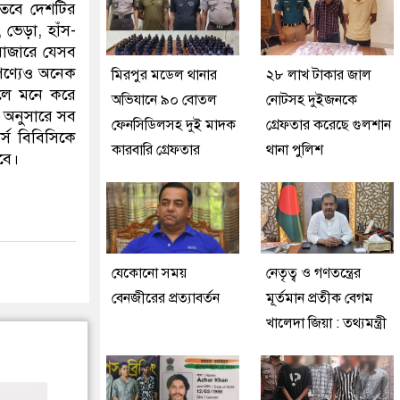
 তবে দেশটির
 ভেড়া, হাঁস-
 বাজারে যেসব
পণ্যেও অনেক
মিরপুর মডেল থানার
২৮ লাখ টাকার জাল
বলে মনে করে
অভিযানে ৯০ বোতল
নোটসহ দুইজনকে
ম অনুসারে সব
ফেনসিডিলসহ দুই মাদক
গ্রেফতার করেছে গুলশান
র্স বিবিসিকে
কারবারি গ্রেফতার
থানা পুলিশ
বে।
যেকোনো সময়
নেতৃত্ব ও গণতন্ত্রের
বেনজীরের প্রত্যাবর্তন
মূর্তমান প্রতীক বেগম
খালেদা জিয়া : তথ্যমন্ত্রী