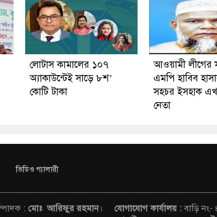
লোটাস কামালের ১০৭
আওয়ামী লীগের 
অ্যাকাউন্টেই সাড়ে ৮শ’
এমপি হাবিব হাসা
কোটি টাকা
সহচর ইসহাক এখ
নেতা
ভিডিও গ্যালারী
সম্পাদক :
মোঃ আরিফুর রহমান
।
যোগাযোগ কার্যালয় :
বাড়ি নং-