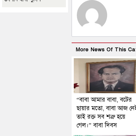
More News Of This Ca
“বাবা আমার বাবা, বটের
ছায়ার মতো, বাবা আজ নে
তাই রক্ত সব শত্রু হয়ে
গেল।” বাবা দিবস