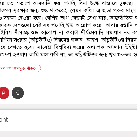
ির ৮০ শতাংশ আমদানি করা পণ্যই বিনা শুল্কে বাজারে ঢুকছে।
পের সুরক্ষার জন্য শুল্ক থাকবেই, যেমন কৃষি। এ ছাড়া গরুর মাংস,
ও সুরক্ষা দেওয়া হবে। বেশির ভাগ ক্ষেত্রেই দেখা যায়, আন্তর্জাতিক
কারক দেশগুলো সেই সব পণ্যেই শুল্ক আরোপ করে। আবার রপ্তানি 
িশ সীমান্তে শুল্ক আরোপ না করাটা দীর্ঘমেয়াদি সমাধান নয় 
 বাণিজ্য সংস্থার (ডব্লিউটিও) নিয়মের লঙ্ঘন। কারণ, ডব্লিউটিওর নিয়
ে দেখতে হবে। সাসেক্স বিশ্ববিদ্যালয়ের অধ্যাপক অ্যালান উইন্টা
ক্ষেপ হওয়ায় আমি মনে করি না, তা ডব্লিউটিওর জন্য খুব গুরুতর হ
হভাগ পণ্য শুল্কমুক্ত থাকবে
ent