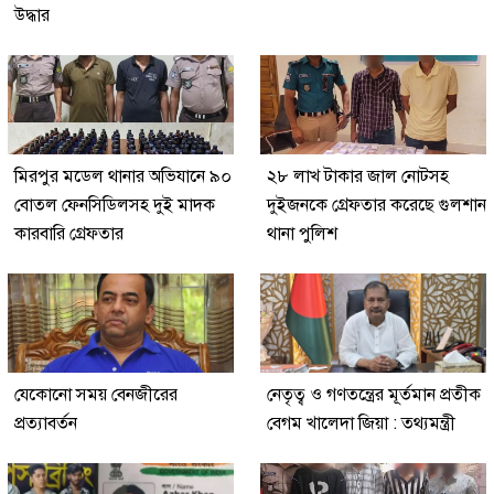
উদ্ধার
মিরপুর মডেল থানার অভিযানে ৯০
২৮ লাখ টাকার জাল নোটসহ
বোতল ফেনসিডিলসহ দুই মাদক
দুইজনকে গ্রেফতার করেছে গুলশান
কারবারি গ্রেফতার
থানা পুলিশ
যেকোনো সময় বেনজীরের
নেতৃত্ব ও গণতন্ত্রের মূর্তমান প্রতীক
প্রত্যাবর্তন
বেগম খালেদা জিয়া : তথ্যমন্ত্রী