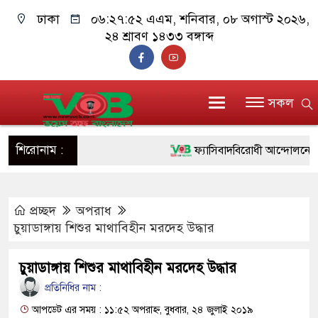
ঢাকা
০৬:২৭:৫৩ এএম
, শনিবার, ০৮ অগাস্ট
২০২৬, ২৪ শ্রাবণ ১৪৩৩ বঙ্গাব্দ
সকল
শিরোনাম :
ফ্যাসিবাদবিরোধী আন্দোলনে হত্যাকাণ
ও বিশ্বাসযোগ্য: প্রধানমন্ত্রী
প্রচ্ছদ
অপরাধ
মাননীয় প্রধানমন্ত্রী, মন্ত্রীবর্গ ও স
চুয়াডাঙ্গায় শিশুর মাথাবিহীন মরদেহ উদ্ধার
সিল-স্বাক্ষর জালিয়াতি চক্রের পাঁচ সদস
চুয়াডাঙ্গায় শিশুর মাথাবিহীন মরদেহ উদ্ধার
উদ্ধার
প্রতিনিধির নাম :
জনগণ পরিবর্তন চেয়েছে বলেই জ
আপডেট এর সময় : ১১:৫২ অপরাহ্ন, বুধবার, ২৪ জুলাই ২০১৯