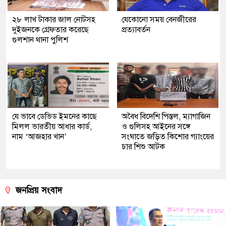
২৮ লাখ টাকার জাল নোটসহ
যেকোনো সময় বেনজীরের
দুইজনকে গ্রেফতার করেছে
প্রত্যাবর্তন
গুলশান থানা পুলিশ
যে ভাবে ডেভিড ইমনের কাছে
অবৈধ বিদেশি পিস্তল, ম্যাগাজিন
মিলল ভারতীয় আধার কার্ড,
ও গুলিসহ আইনের সঙ্গে
নাম ‘আজহার খান’
সংঘাতে জড়িত কিশোর গ্যাংয়ের
চার শিশু আটক
জনপ্রিয় সংবাদ