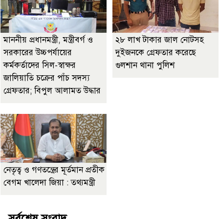
মাননীয় প্রধানমন্ত্রী, মন্ত্রীবর্গ ও
২৮ লাখ টাকার জাল নোটসহ
সরকারের উচ্চপর্যায়ের
দুইজনকে গ্রেফতার করেছে
কর্মকর্তাদের সিল-স্বাক্ষর
গুলশান থানা পুলিশ
জালিয়াতি চক্রের পাঁচ সদস্য
গ্রেফতার; বিপুল আলামত উদ্ধার
নেতৃত্ব ও গণতন্ত্রের মূর্তমান প্রতীক
বেগম খালেদা জিয়া : তথ্যমন্ত্রী
সর্বশেষ সংবাদ