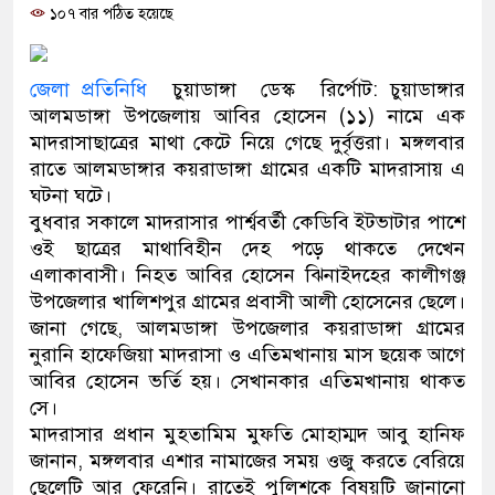
১০৭ বার পঠিত হয়েছে
প্রধানমন্ত্রী
মিরপুর মডেল থানার অভিযানে ৯
জেলা প্রতিনিধি
চুয়াডাঙ্গা ডেস্ক রির্পোট: চুয়াডাঙ্গার
মাদক কারবারি গ্রেফতার
আলমডাঙ্গা উপজেলায় আবির হোসেন (১১) নামে এক
মাদরাসাছাত্রের মাথা কেটে নিয়ে গেছে দুর্বৃত্তরা। মঙ্গলবার
২৮ লাখ টাকার জাল নোটসহ দুইজ
রাতে আলমডাঙ্গার কয়রাডাঙ্গা গ্রামের একটি মাদরাসায় এ
ঘটনা ঘটে।
থানা পুলিশ
বুধবার সকালে মাদরাসার পার্শ্ববর্তী কেডিবি ইটভাটার পাশে
ওই ছাত্রের মাথাবিহীন দেহ পড়ে থাকতে দেখেন
যেকোনো সময় বেনজীরের প্রত্যাবর
এলাকাবাসী। নিহত আবির হোসেন ঝিনাইদহের কালীগঞ্জ
নেতৃত্ব ও গণতন্ত্রের মূর্তমান প্রতী
উপজেলার খালিশপুর গ্রামের প্রবাসী আলী হোসেনের ছেলে।
জানা গেছে, আলমডাঙ্গা উপজেলার কয়রাডাঙ্গা গ্রামের
যে ভাবে ডেভিড ইমনের কাছে মিল
নুরানি হাফেজিয়া মাদরাসা ও এতিমখানায় মাস ছয়েক আগে
আবির হোসেন ভর্তি হয়। সেখানকার এতিমখানায় থাকত
‘আজহার খান’
সে।
মাদরাসার প্রধান মুহতামিম মুফতি মোহাম্মদ আবু হানিফ
অবৈধ বিদেশি পিস্তল, ম্যাগাজিন 
জানান, মঙ্গলবার এশার নামাজের সময় ওজু করতে বেরিয়ে
জড়িত কিশোর গ্যাংয়ের চার শিশু আটক
ছেলেটি আর ফেরেনি। রাতেই পুলিশকে বিষয়টি জানানো