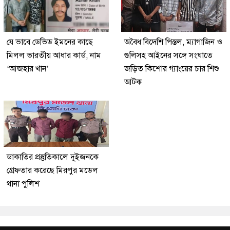
যে ভাবে ডেভিড ইমনের কাছে
অবৈধ বিদেশি পিস্তল, ম্যাগাজিন ও
মিলল ভারতীয় আধার কার্ড, নাম
গুলিসহ আইনের সঙ্গে সংঘাতে
‘আজহার খান’
জড়িত কিশোর গ্যাংয়ের চার শিশু
আটক
ডাকাতির প্রস্তুতিকালে দুইজনকে
গ্রেফতার করেছে মিরপুর মডেল
থানা পুলিশ