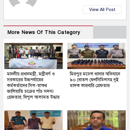
View All Post
More News Of This Category
মাননীয় প্রধানমন্ত্রী, মন্ত্রীবর্গ ও
মিরপুর মডেল থানার অভিযানে
সরকারের উচ্চপর্যায়ের
৯০ বোতল ফেনসিডিলসহ দুই
কর্মকর্তাদের সিল-স্বাক্ষর
মাদক কারবারি গ্রেফতার
জালিয়াতি চক্রের পাঁচ সদস্য
গ্রেফতার; বিপুল আলামত উদ্ধার