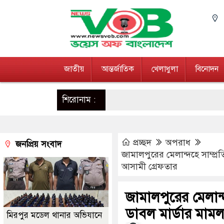
জাতীয়
আন্তর্জাতিক
খেলাধুলা
বিনোদন
শিরোনাম :
প্রচ্ছদ
অপরাধ
জনপ্রিয় সংবাদ
জামালপুরের মেলান্দহে সাম্প্র
আসামী গ্রেফতার
জামালপুরের মেলান্দ
ডাবল মার্ডার মামল
মিরপুর মডেল থানার অভিযানে