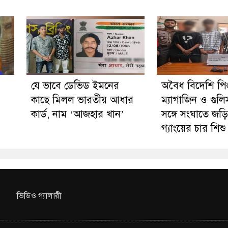
যে ভাবে ডেভিড ইমনের
অবৈধ বিদেশি পিস
কাছে মিলল ভারতীয় আধার
ম্যাগাজিন ও গু
কার্ড, নাম ‘আজহার খান’
সঙ্গে সংঘাতে জ
গ্যাংয়ের চার শি
ভিডিও গ্যালারী