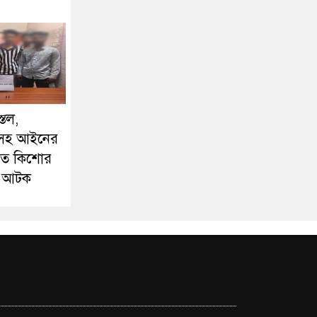
্তল,
লিসহ আইনের
ড়িত কিশোর
শু আটক