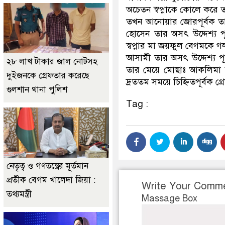
অচেতন স্বপ্নাকে কোলে করে ত
তখন আনোয়ার জোরপূর্বক তার স
হোসেন তার অসৎ উদ্দেশ্য পূর
স্বপ্নার মা জয়ফুল বেগমকে গ
আসামী তার অসৎ উদ্দেশ্য পূ
২৮ লাখ টাকার জাল নোটসহ
তার মেয়ে মোছাঃ আকলিমা আক
দুইজনকে গ্রেফতার করেছে
দ্রততম সময়ে চিহ্নিতপূর্বক 
গুলশান থানা পুলিশ
Tag :
নেতৃত্ব ও গণতন্ত্রের মূর্তমান
প্রতীক বেগম খালেদা জিয়া :
Write Your Comm
তথ্যমন্ত্রী
Massage Box