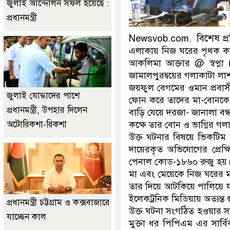
জুলাই আন্দোলন সফল হয়েছে :
প্রধানমন্ত্রী
Newsvob.com. বিশেষ প্
এলাকায় নিজ ঘরের পৃথক কক্
আকলিমা আক্তার @ স্বপ্না 
জামালপুরদ্বয়ের গলাকাটা লাশ 
জয়ফুল বেগমের ওমান প্রবাস
জুলাই যোদ্ধাদের পাশে
ফোন করে তাদের মা-বোনকে ন
প্রধানমন্ত্রী, উপহার দিলেন
বাড়ি যেয়ে দরজা- জানালা বন
কক্ষে তার বোন ও ভাগ্নির গ
অটোরিকশা-রিকশা
উক্ত ঘটনার বিষয়ে ভিকটিম 
দায়েরকৃত অভিযোগের প্রেক্
পেনাল কোড-১৮৬০ রুজু হয়
মা এবং মেয়েকে নিজ ঘরের মধ
তার দিয়ে আটকিয়ে পালিয়ে যাও
ইলেকট্রনিক মিডিয়ায় অত্যন্ত গ
প্রধানমন্ত্রী চট্টগ্রাম ও কক্সবাজারে
উক্ত ঘটনা সংগঠিত হওয়ার সা
যাচ্ছেন কাল
মুক্তা ধর পিপিএম এর সার্ব