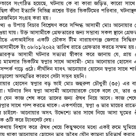
িভাবে সংগঠিত হয়েছে, ঘটনায় কে বা কারা জড়িত, কারো সাথে
ছিল কীনা ইত্যাদি বিভিন্ন প্রশ্নের উত্তর ভিকটিমের পরিবার, ঘটনা
রেজমিনে সংগ্রহ করা হয়।
 তথ্য ও উপাত্ত বিচার বিশ্লেষণ করে সন্দিগ্ধ আসামী মোঃ আনোয়া
য়া যায়। উক্ত আসামীকে গ্রেফতারের জন্য সম্ভাব্য সকল স্থানে গ্রে
তীতে এলআইসির একটি চৌকস টীম নারায়ণগঞ্জ জেলার সিদ্ধিরগঞ
সামীকে ইং ০৮/০১/২০২২ তারিখ রাতে গ্রেফতার করতে সক্ষম হয়
েফতারকৃত আসামী ঘটনার সত্যতা স্বীকার করে জানায় যে, প্রায় ৫
অত্র মামলার ভিকটিম স্বপ্নার সাথে আসামী- মোঃ আনোয়ার হোসেন
র সম্পর্ক গড়ে ওঠে। দীর্ঘদিন যাবৎ আনোয়ার হোসেন স্বপ্নার সাথে শার
 জোড়ালো অসম্মতির কারণে সেটা সম্ভব হয়নি।
য়ার হোসেন স্বপ্নার বড় ভাই মোঃ জহুরুল চৌধুরী (৩৫) এর বাড়
ো। ঘটনার দিন স্বপ্না আসামী আনোয়ারকে ডেকে বলে যে, তার 
। সে যেন কাজ শেষ করে তাদের জন্য ঔষধ নিয়ে আসে। কাজ শেষে 
প্নার সাথে গল্প করতে থাকে। একপর্যায়ে, স্বপ্না ও তার মায়ের রাত
চাইলে- আনোয়ার অসৎ উদ্দেশ্যে তার সাথে নিয়ে আসা ঘুমের 
ককে ৩টি করে ট্যাবলেট দেয়।
 কথায় বিশ্বাস করে ঔষধ খেয়ে কিছুক্ষণের মধ্যে একই রুমে ঘুমি
্ষায় থাকা আনোয়ার হোসেন তার অবৈধ যৌন কামনা চরিতার্থ করার হী