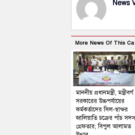
News 
More News Of This Ca
মাননীয় প্রধানমন্ত্রী, মন্ত্রীবর্
সরকারের উচ্চপর্যায়ের
কর্মকর্তাদের সিল-স্বাক্ষর
জালিয়াতি চক্রের পাঁচ সদস
গ্রেফতার; বিপুল আলামত
উদ্ধার