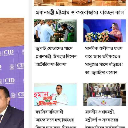
্রতীক বেগম খালেদা জিয়া : তথ্যমন্ত্রী
প্রধানমন্ত্রী চট্টগ্রাম ও কক্সবাজারে যাচ্ছেন কাল
জুলাই যোদ্ধাদের পাশে
মানবিক অঙ্গীকার ধারণ
প্রধানমন্ত্রী, উপহার দিলেন
করে ড্যাব ভবিষ্যতেও
অটোরিকশা-রিকশা
মানুষের পাশে দাঁড়াবে :
ডা. জুবাইদা রহমান
ফ্যাসিবাদবিরোধী
মাননীয় প্রধানমন্ত্রী,
আন্দোলনে হত্যাকাণ্ডের
মন্ত্রীবর্গ ও সরকারের