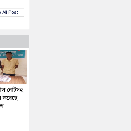
 All Post
জাল নোটসহ
র করেছে
িশ