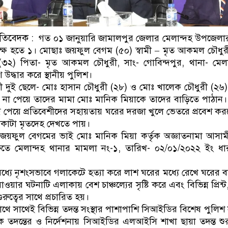
রতিবেদক
: গত ০১ জানুয়ারি জামালপুর জেলার মেলান্দহ উপজেলার
ষ হতে ১। মোছাঃ জয়ফুল বেগম (৫০) স্বামী – মৃত আকমল চৌধুর
(৩২) পিতা- মৃত আকমল চৌধুরী, সাং- গোবিন্দপুর, থানা- মেলা
উদ্ধার করে স্থানীয় পুলিশ।
ী দুই ছেলে- মোঃ হাসান চৌধুরী (২৮) ও মোঃ খালেক চৌধুরী (২৬
া পেয়ে তাদের মামা মোঃ মানিক মিয়াকে তাদের বাড়িতে পাঠান।
্ধ পেয়ে প্রতিবেশীদের সহায়তায় ঘরের দরজা খুলে ভেতরে প্রবেশ কর
লাকাটা মৃতদেহ দেখতে পায়।
জয়ফুল বেগমের ভাই মোঃ মানিক মিয়া কর্তৃক অজ্ঞাতনামা আসামীদ
ষিতে মেলান্দহ থানার মামলা নং-১, তারিখ- ০২/০১/২০২২ ইং ধ
।
্যে নৃশংসভাবে গলাকেটে হত্যা করে লাশ ঘরের মধ্যে রেখে ঘরের 
য়ার ঘটনাটি এলাকায় বেশ চাঞ্চল্যের সৃষ্টি করে এবং বিভিন্ন প্রিন
ুরুত্বের সাথে প্রচারিত হয়।
থে সাথেই বিভিন্ন তদন্ত সংস্থার পাশাপাশি সিআইডির বিশেষ পুলিশ
িক তদন্তের ও নির্দেশনায় সিআইডির এলআইসি শাখা ছায়া তদন্ত শুর