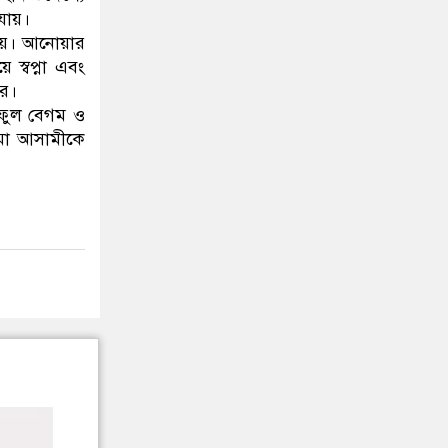
 যায়।
 দেয়। আনোয়ার
 স্বপ্না এবং
রে।
য়ফুল বেগম ও
ামা আসামীকে