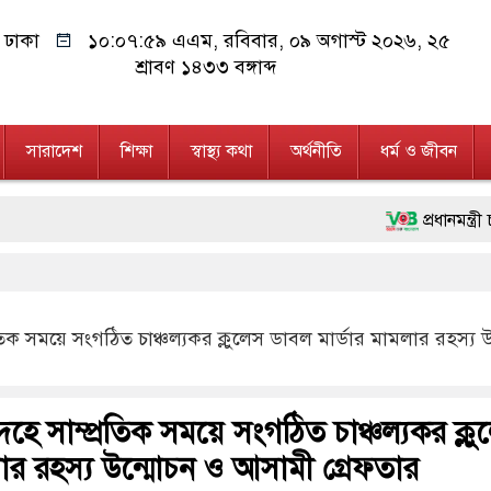
ঢাকা
১০:০৮:০১ এএম
, রবিবার, ০৯ অগাস্ট ২০২৬, ২৫
শ্রাবণ ১৪৩৩ বঙ্গাব্দ
সারাদেশ
শিক্ষা
স্বাস্থ্য কথা
অর্থনীতি
ধর্ম ও জীবন
প্রধানমন্ত্রী চট্টগ্রাম ও কক্সবা
মানবিক অঙ্গীকার ধারণ করে ড্
ফ্যাসিবাদবিরোধী আন্দোলনে হত্যাক
তিক সময়ে সংগঠিত চাঞ্চল্যকর ক্লুলেস ডাবল মার্ডার মামলার রহস্য 
মাননীয় প্রধানমন্ত্রী, মন্ত্রীব
জনগণ পরিবর্তন চেয়েছে বলেই 
হে সাম্প্রতিক সময়ে সংগঠিত চাঞ্চল্যকর ক্লু
২৮ লাখ টাকার জাল নোটসহ দু
ার রহস্য উন্মোচন ও আসামী গ্রেফতার