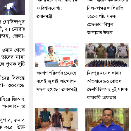
বিচার হবে স্বচ্ছ, নিরপেক্ষ
উচ্চপর্যায়ের কর্মকর্তাদের
ও বিশ্বাসযোগ্য:
সিল-স্বাক্ষর জালিয়াতি
প্রধানমন্ত্রী
চক্রের পাঁচ সদস্য
 গোবিন্দপুর
গ্রেফতার; বিপুল
ী, ২। মোছাঃ
আলামত উদ্ধার
ন্দহ, জেলা-
) ওমান থেকে
 তাদের মামা
লে পৃথক দুটি
জনগণ পরিবর্তন চেয়েছে
মিরপুর মডেল থানার
ের বিরুদ্ধে
বলেই জুলাই আন্দোলন
অভিযানে ৯০ বোতল
ারা- ৩০২/৩৪
সফল হয়েছে : প্রধানমন্ত্রী
ফেনসিডিলসহ দুই মাদক
কারবারি গ্রেফতার
বাহিরে জিআই
্ট, অনলাইন ও
 সুপার, জনাব
ু করে। উক্ত