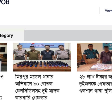
VOB
View
tegory
গ ও
মিরপুর মডেল থানার
২৮ লাখ টাকার 
অভিযানে ৯০ বোতল
দুইজনকে গ্রেফতা
ফেনসিডিলসহ দুই মাদক
গুলশান থানা পুল
্য
কারবারি গ্রেফতার