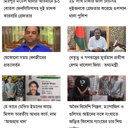
মিরপুর মডেল থানার অভিযানে ৯০
২৮ লাখ টাকার জাল নোটসহ
বোতল ফেনসিডিলসহ দুই মাদক
দুইজনকে গ্রেফতার করেছে গুলশান
কারবারি গ্রেফতার
থানা পুলিশ
যেকোনো সময় বেনজীরের
নেতৃত্ব ও গণতন্ত্রের মূর্তমান প্রতীক
প্রত্যাবর্তন
বেগম খালেদা জিয়া : তথ্যমন্ত্রী
যে ভাবে ডেভিড ইমনের কাছে
অবৈধ বিদেশি পিস্তল, ম্যাগাজিন ও
মিলল ভারতীয় আধার কার্ড, নাম
গুলিসহ আইনের সঙ্গে সংঘাতে
‘আজহার খান’
জড়িত কিশোর গ্যাংয়ের চার শিশু