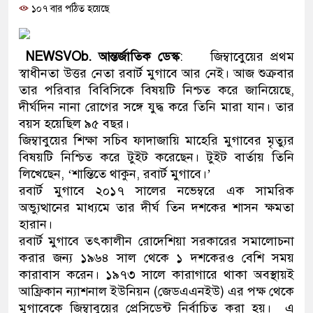
১০৭ বার পঠিত হয়েছে
প্রধানমন্ত্রী
মিরপুর মডেল থানার অভিযানে 
NEWSVOb. আন্তর্জাতিক ডেস্ক
: জিম্বাবেুয়ের প্রথম
মাদক কারবারি গ্রেফতার
স্বাধীনতা উত্তর নেতা রবার্ট মুগাবে আর নেই। আজ শুক্রবার
তার পরিবার বিবিসিকে বিষয়টি নিশ্চত করে জানিয়েছে,
২৮ লাখ টাকার জাল নোটসহ দুইজ
দীর্ঘদিন নানা রোগের সঙ্গে যুদ্ধ করে তিনি মারা যান। তার
বয়স হয়েছিল ৯৫ বছর।
থানা পুলিশ
জিম্বাবুয়ের শিক্ষা সচিব ফাদাজায়ি মাহেরি মুগাবের মৃত্যুর
বিষয়টি নিশ্চিত করে টুইট করেছেন। টুইট বার্তায় তিনি
যেকোনো সময় বেনজীরের প্রত্যাবর
লিখেছেন, ‘শান্তিতে থাকুন, রবার্ট মুগাবে।’
নেতৃত্ব ও গণতন্ত্রের মূর্তমান প্রতী
রবার্ট মুগাবে ২০১৭ সালের নভেম্বরে এক সামরিক
অভ্যুত্থানের মাধ্যমে তার দীর্ঘ তিন দশকের শাসন ক্ষমতা
যে ভাবে ডেভিড ইমনের কাছে মিল
হারান।
রবার্ট মুগাবে তৎকালীন রোদেশিয়া সরকারের সমালোচনা
‘আজহার খান’
করার জন্য ১৯৬৪ সাল থেকে ১ দশকেরও বেশি সময়
কারাবাস করেন। ১৯৭৩ সালে কারাগারে থাকা অবস্থায়ই
অবৈধ বিদেশি পিস্তল, ম্যাগাজিন
আফ্রিকান ন্যাশনাল ইউনিয়ন (জেডএএনইউ) এর পক্ষ থেকে
জড়িত কিশোর গ্যাংয়ের চার শিশু আটক
মুগাবেকে জিম্বাবুয়ের প্রেসিডেন্ট নির্বাচিত করা হয়। এ