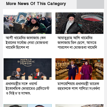
More News Of This Category
আলী খামেনির জানাজায় কেন
আয়াতুল্লাহ আলি খামেনির
ইরানের সর্বোচ্চ নেতা মোজতবা
জানাজায় তিন ছেলে, আসতে
খামেনি ছিলেন না
পারলেন না মোজতবা খামেনি
প্রধানমন্ত্রীর সঙ্গে ওয়ার্ল্ড
মালয়েশিয়ায় প্রধানমন্ত্রী তারেক
ইকোনমিক ফোরামের প্রেসিডেন্ট
রহমানকে লাল গালিচা সংবর্ধনা
ও সিইও’র সাক্ষাৎ