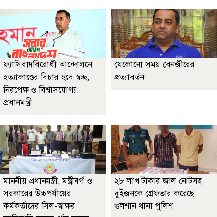
ফ্যাসিবাদবিরোধী আন্দোলনে
যেকোনো সময় বেনজীরের
হত্যাকাণ্ডের বিচার হবে স্বচ্ছ,
প্রত্যাবর্তন
নিরপেক্ষ ও বিশ্বাসযোগ্য:
প্রধানমন্ত্রী
মাননীয় প্রধানমন্ত্রী, মন্ত্রীবর্গ ও
২৮ লাখ টাকার জাল নোটসহ
সরকারের উচ্চপর্যায়ের
দুইজনকে গ্রেফতার করেছে
কর্মকর্তাদের সিল-স্বাক্ষর
গুলশান থানা পুলিশ