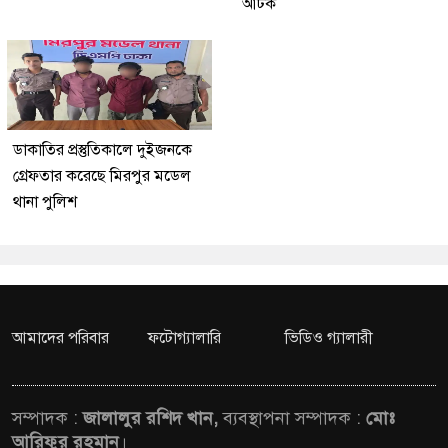
আটক
ডাকাতির প্রস্তুতিকালে দুইজনকে
গ্রেফতার করেছে মিরপুর মডেল
থানা পুলিশ
আমাদের পরিবার
ফটোগ্যালারি
ভিডিও গ্যালারী
সম্পাদক :
জালালুর রশিদ খান,
ব্যবস্থাপনা সম্পাদক :
মোঃ
আরিফুর রহমান
।