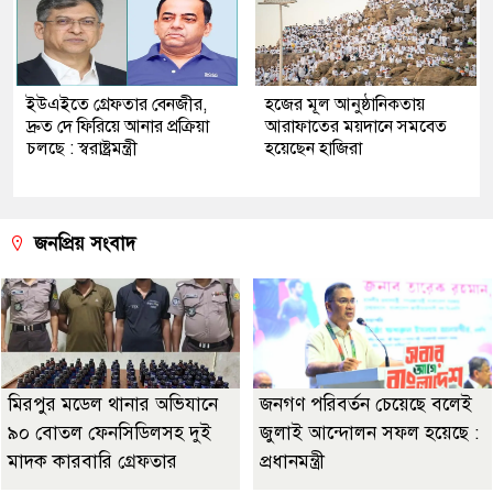
ইউএইতে গ্রেফতার বেনজীর,
হজের মূল আনুষ্ঠানিকতায়
দ্রুত দে ফিরিয়ে আনার প্রক্রিয়া
আরাফাতের ময়দানে সমবেত
চলছে : স্বরাষ্ট্রমন্ত্রী
হয়েছেন হাজিরা
জনপ্রিয় সংবাদ
মিরপুর মডেল থানার অভিযানে
জনগণ পরিবর্তন চেয়েছে বলেই
৯০ বোতল ফেনসিডিলসহ দুই
জুলাই আন্দোলন সফল হয়েছে :
মাদক কারবারি গ্রেফতার
প্রধানমন্ত্রী