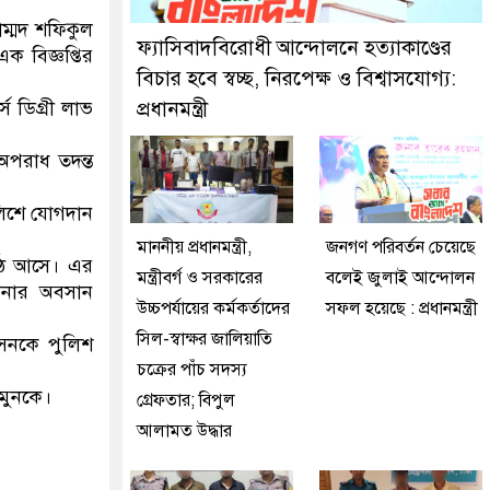
ছে মিরপুর মডেল থানা পুলিশ
ম্মদ শফিকুল
ফ্যাসিবাদবিরোধী আন্দোলনে হত্যাকাণ্ডের
ক বিজ্ঞপ্তির
বিচার হবে স্বচ্ছ, নিরপেক্ষ ও বিশ্বাসযোগ্য:
্স ডিগ্রী লাভ
প্রধানমন্ত্রী
অপরাধ তদন্ত
লিশে যোগদান
মাননীয় প্রধানমন্ত্রী,
জনগণ পরিবর্তন চেয়েছে
ঠে আসে। এর
মন্ত্রীবর্গ ও সরকারের
বলেই জুলাই আন্দোলন
্পনার অবসান
উচ্চপর্যায়ের কর্মকর্তাদের
সফল হয়েছে : প্রধানমন্ত্রী
সিল-স্বাক্ষর জালিয়াতি
সেনকে পুলিশ
চক্রের পাঁচ সদস্য
ামুনকে।
গ্রেফতার; বিপুল
আলামত উদ্ধার