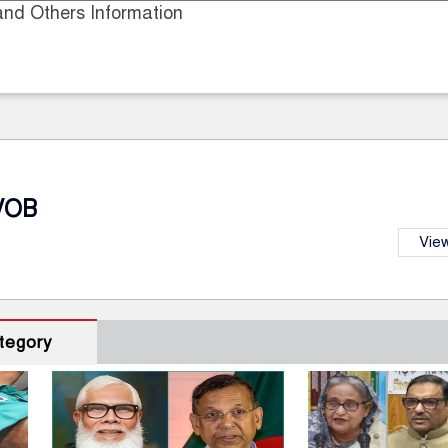
nd Others Information
VOB
View
tegory