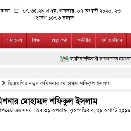
ঢাকা
০৭:৩৪:৩০ এএম
, শুক্রবার, ০৭ অগাস্ট ২০২৬, ২৩
শ্রাবণ ১৪৩৩ বঙ্গাব্দ
সারাদেশ
শিক্ষা
স্বাস্থ্য কথা
অর্থনীতি
ধর্ম ও জীবন
ফ্যাসিবাদবিরোধী আন্দোলনে হত্যাকাণ্ডের বিচার হবে 
মাননীয় প্রধানমন্ত্রী, মন্ত্রীবর্গ ও সরকারের উচ্
ডিএমপির নতুন কমিশনার মোহাম্মদ শফিকুল ইসলাম
জনগণ পরিবর্তন চেয়েছে বলেই জুলাই আন্দোলন স
২৮ লাখ টাকার জাল নোটসহ দুইজনকে গ্রেফতার
িশনার মোহাম্মদ শফিকুল ইসলাম
নেতৃত্ব ও গণতন্ত্রের মূর্তমান প্রতীক বেগম খালেদা 
ডেট এর সময় : ০৭:৩১ অপরাহ্ন, বৃহস্পতিবার, ২৯ অগাস্ট ২০১৯
অবৈধ বিদেশি পিস্তল, ম্যাগাজিন ও গুলিসহ আই