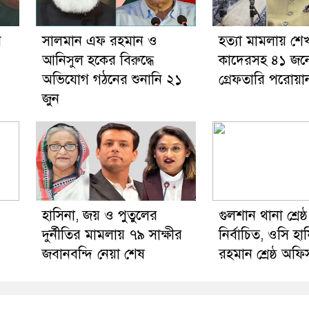
ন
সালমান এফ রহমান ও
হত্যা মামলায় শেখ
আনিসুল হকের বিরুদ্ধে
কাদেরসহ ৪১ জনের
অভিযোগ গঠনের শুনানি ২১
গ্রেফতারি পরোয়া
জুন
হাসিনা, জয় ও পুতুলের
গুলশান থানা শ্রেষ্
দুর্নীতির মামলায় ৭৯ সাক্ষীর
নির্বাচিত, ওসি হা
জবানবন্দি নেয়া শেষ
রহমান শ্রেষ্ঠ অফি