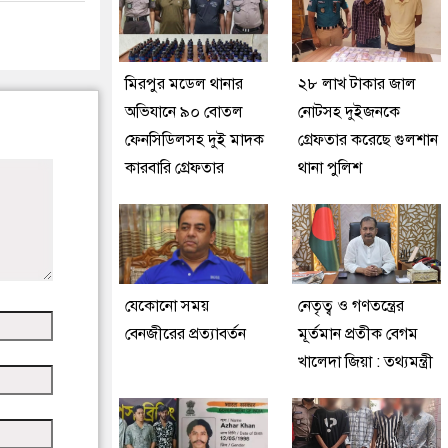
মিরপুর মডেল থানার
২৮ লাখ টাকার জাল
অভিযানে ৯০ বোতল
নোটসহ দুইজনকে
ফেনসিডিলসহ দুই মাদক
গ্রেফতার করেছে গুলশান
কারবারি গ্রেফতার
থানা পুলিশ
যেকোনো সময়
নেতৃত্ব ও গণতন্ত্রের
বেনজীরের প্রত্যাবর্তন
মূর্তমান প্রতীক বেগম
খালেদা জিয়া : তথ্যমন্ত্রী