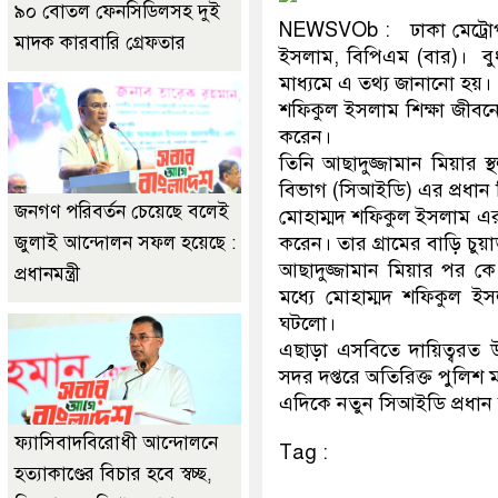
৯০ বোতল ফেনসিডিলসহ দুই
NEWSVOb : ঢাকা মেট্রোপল
মাদক কারবারি গ্রেফতার
ইসলাম, বিপিএম (বার)। বুধবা
মাধ্যমে এ তথ্য জানানো হয়।
শফিকুল ইসলাম শিক্ষা জীবনে শে
করেন।
তিনি আছাদুজ্জামান মিয়ার 
বিভাগ (সিআইডি) এর প্রধান
জনগণ পরিবর্তন চেয়েছে বলেই
মোহাম্মদ শফিকুল ইসলাম এর
জুলাই আন্দোলন সফল হয়েছে :
করেন। তার গ্রামের বাড়ি চুয়
আছাদুজ্জামান মিয়ার পর 
প্রধানমন্ত্রী
মধ্যে মোহাম্মদ শফিকুল ই
ঘটলো।
এছাড়া এসবিতে দায়িত্বরত 
সদর দপ্তরে অতিরিক্ত পুলিশ 
এদিকে নতুন সিআইডি প্রধান 
ফ্যাসিবাদবিরোধী আন্দোলনে
Tag :
হত্যাকাণ্ডের বিচার হবে স্বচ্ছ,