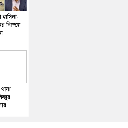
 হাসিনা-
 বিরুদ্ধে
না
ঠ থানা
ফিজুর
সার