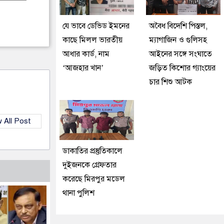
যে ভাবে ডেভিড ইমনের
অবৈধ বিদেশি পিস্তল,
কাছে মিলল ভারতীয়
ম্যাগাজিন ও গুলিসহ
আধার কার্ড, নাম
আইনের সঙ্গে সংঘাতে
‘আজহার খান’
জড়িত কিশোর গ্যাংয়ের
চার শিশু আটক
 All Post
ডাকাতির প্রস্তুতিকালে
দুইজনকে গ্রেফতার
করেছে মিরপুর মডেল
থানা পুলিশ