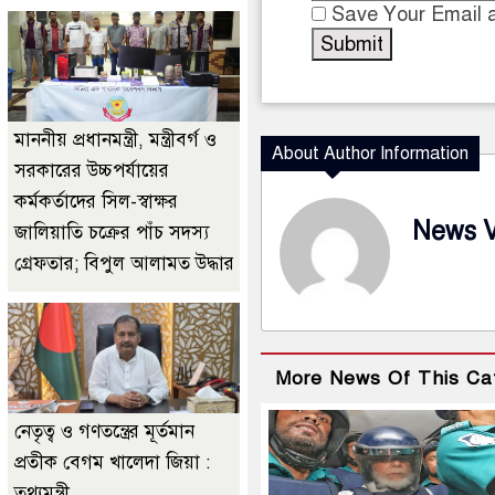
Save Your Email a
মাননীয় প্রধানমন্ত্রী, মন্ত্রীবর্গ ও
About Author Information
সরকারের উচ্চপর্যায়ের
কর্মকর্তাদের সিল-স্বাক্ষর
News 
জালিয়াতি চক্রের পাঁচ সদস্য
গ্রেফতার; বিপুল আলামত উদ্ধার
More News Of This Ca
নেতৃত্ব ও গণতন্ত্রের মূর্তমান
প্রতীক বেগম খালেদা জিয়া :
তথ্যমন্ত্রী