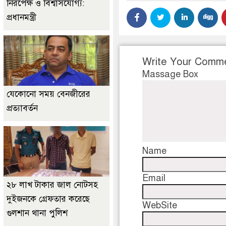
নিরপেক্ষ ও বিশ্বাসযোগ্য:
প্রধানমন্ত্রী
Write Your Comm
Massage Box
যেকোনো সময় বেনজীরের
প্রত্যাবর্তন
Name
Email
২৮ লাখ টাকার জাল নোটসহ
দুইজনকে গ্রেফতার করেছে
WebSite
গুলশান থানা পুলিশ