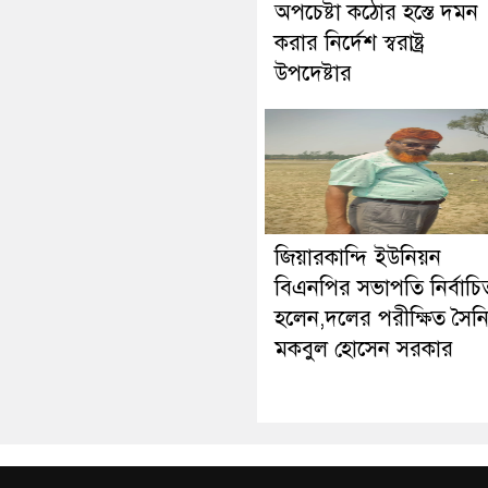
অপচেষ্টা কঠোর হস্তে দমন
করার নির্দেশ স্বরাষ্ট্র
উপদেষ্টার
জিয়ারকান্দি ইউনিয়ন
বিএনপির সভাপতি নির্বাচি
হলেন,দলের পরীক্ষিত সৈন
মকবুল হোসেন সরকার