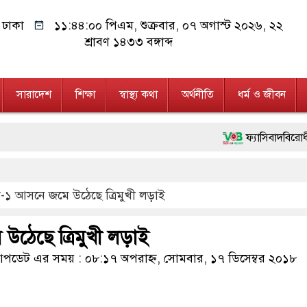
ঢাকা
১১:৪৪:০১ পিএম
, শুক্রবার, ০৭ অগাস্ট ২০২৬, ২২
শ্রাবণ ১৪৩৩ বঙ্গাব্দ
সারাদেশ
শিক্ষা
স্বাস্থ্য কথা
অর্থনীতি
ধর্ম ও জীবন
ফ্যাসিবাদবিরোধী আন্দোলনে হত্যাক
মাননীয় প্রধানমন্ত্রী, মন্ত্রীব
া-১ আসনে জমে উঠেছে ত্রিমুখী লড়াই
জনগণ পরিবর্তন চেয়েছে বলেই জ
২৮ লাখ টাকার জাল নোটসহ দু
উঠেছে ত্রিমুখী লড়াই
নেতৃত্ব ও গণতন্ত্রের মূর্তমান প
ডেট এর সময় : ০৮:১৭ অপরাহ্ন, সোমবার, ১৭ ডিসেম্বর ২০১৮
অবৈধ বিদেশি পিস্তল, ম্যাগা