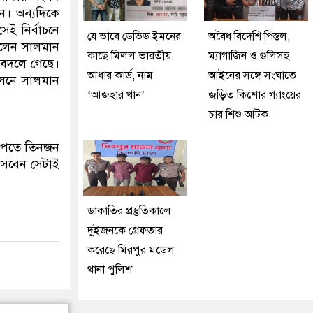
েন। অন্যদিকে
ই নির্বাচনে
যে ভাবে ডেভিড ইমনের
অবৈধ বিদেশি পিস্তল,
লেন সালমান
কাছে মিলল ভারতীয়
ম্যাগাজিন ও গুলিসহ
 বদলে গেছে।
আধার কার্ড, নাম
আইনের সঙ্গে সংঘাতে
আসনে সালমান
‘আজহার খান’
জড়িত কিশোর গ্যাংয়ের
চার শিশু আটক
য় পেতে তিনজন
াসবেন সেটাই
ডাকাতির প্রস্তুতিকালে
দুইজনকে গ্রেফতার
করেছে মিরপুর মডেল
থানা পুলিশ