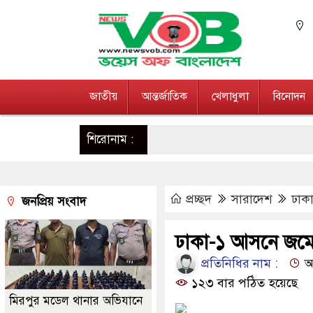
জাতীয়
আন্তর্জাতিক
খেলাধুলা
বিনোদন
শিরোনাম :
প্রচ্ছদ
সারাদেশ
ঢাক
জনপ্রিয় সংবাদ
ঢাকা-১ আসনে জমে 
প্রতিনিধির নাম :
আপ
১২৩ বার পঠিত হয়েছে
মিরপুর মডেল থানার অভিযানে