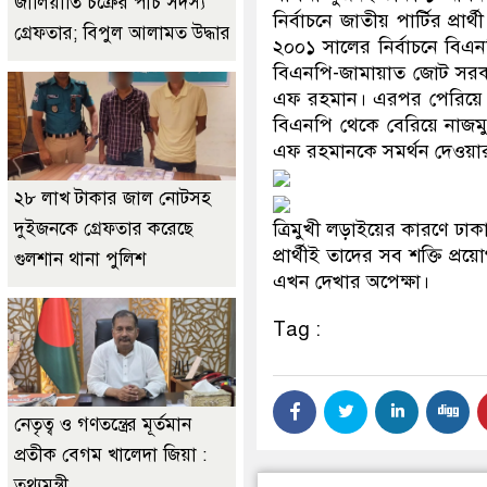
জালিয়াতি চক্রের পাঁচ সদস্য
নির্বাচনে জাতীয় পার্টির প্
গ্রেফতার; বিপুল আলামত উদ্ধার
২০০১ সালের নির্বাচনে বিএ
বিএনপি-জামায়াত জোট সরক
এফ রহমান। এরপর পেরিয়ে গে
বিএনপি থেকে বেরিয়ে নাজম
এফ রহমানকে সমর্থন দেওয়ার 
২৮ লাখ টাকার জাল নোটসহ
দুইজনকে গ্রেফতার করেছে
ত্রিমুখী লড়াইয়ের কারণে ঢাক
প্রার্থীই তাদের সব শক্তি 
গুলশান থানা পুলিশ
এখন দেখার অপেক্ষা।
Tag :
নেতৃত্ব ও গণতন্ত্রের মূর্তমান
প্রতীক বেগম খালেদা জিয়া :
তথ্যমন্ত্রী