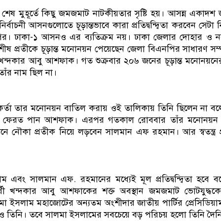
ডাকাতির প্রস্তুতিকালে দুইজন
রে শেষ মুহূর্তে কিছু জমজমাট নাটকীয়তার সৃষ্টি হয়। আসন্ন একাদ
ির্বাচনী আসনগুলোতে চূড়ান্তভাবে কারা প্রতিদ্বন্দ্বিতা করবেন সেটা 
র। ঢাকা-১ আসনও এর ব্যতিক্রম নয়। ঢাকা জেলার দোহার ও নব
ষ প্রতীকে চূড়ান্ত মনোনয়ন পেয়েছেন জেলা বিএনপির সাধারণ সম্
খন্দকার আবু আশফাক। গত শুক্রবার ২০৬ জনের চূড়ান্ত মনোনয়নে
তাঁর নাম ছিল না।
্মকর্তা তার মনোনয়ন বাতিল করায় ওই তালিকায় তিনি ছিলেন না বল
িতা ফেরত পান আশফাক। এরপর গতকাল রোববার তাঁর মনোনয়ন ন
নৌকা প্রতীক নিয়ে লড়বেন সালমান এফ রহমান। আর স্বতন্ত্র প্রা
এবং সালমান এফ. রহমানের মধ্যেই মূল প্রতিদ্বন্দ্বিতা হবে 
র্থী খন্দকার আবু আশফাকের শক্ত অবস্থান জমজমাট ভোটযুদ্ধকে শ
 ইসলাম মহাজোটের অন্যতম অংশীদার জাতীয় পার্টির প্রেসিডিয়া
ও তিনি। তবে সালমা ইসলামের সবচেয়ে বড় পরিচয় হলো তিনি দৈনিক