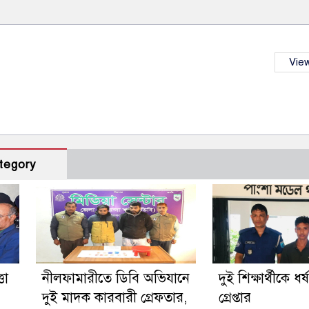
View
tegory
তা
নীলফামারীতে ডিবি অভিযানে
দুই শিক্ষার্থীকে ধর
দুই মাদক কারবারী গ্রেফতার,
গ্রেপ্তার