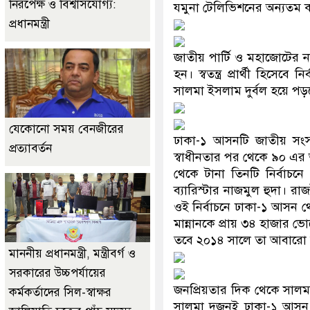
নিরপেক্ষ ও বিশ্বাসযোগ্য:
যমুনা টেলিভিশনের অন্যতম কর্
প্রধানমন্ত্রী
জাতীয় পার্টি ও মহাজোটের 
হন। স্বতন্ত্র প্রার্থী হিসে
সালমা ইসলাম দুর্বল হয়ে পড়ব
যেকোনো সময় বেনজীরের
ঢাকা-১ আসনটি জাতীয় স
প্রত্যাবর্তন
স্বাধীনতার পর থেকে ৯০ এ
থেকে টানা তিনটি নির্বাচ
ব্যারিস্টার নাজমুল হুদা। 
ওই নির্বাচনে ঢাকা-১ আসন থ
মান্নানকে প্রায় ৩৪ হাজার
তবে ২০১৪ সালে তা আবারো 
মাননীয় প্রধানমন্ত্রী, মন্ত্রীবর্গ ও
সরকারের উচ্চপর্যায়ের
জনপ্রিয়তার দিক থেকে সাল
কর্মকর্তাদের সিল-স্বাক্ষর
সালমা দুজনই ঢাকা-১ আসন থ