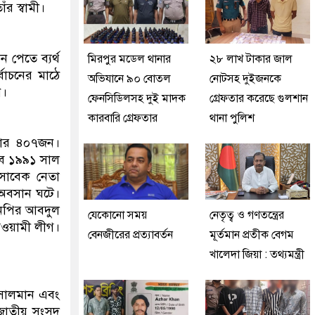
র স্বামী।
পেতে ব্যর্থ
মিরপুর মডেল থানার
২৮ লাখ টাকার জাল
্বাচনের মাঠে
অভিযানে ৯০ বোতল
নোটসহ দুইজনকে
ন।
ফেনসিডিলসহ দুই মাদক
গ্রেফতার করেছে গুলশান
কারবারি গ্রেফতার
থানা পুলিশ
ার ৪০৭জন।
বে ১৯৯১ সাল
 সাবেক নেতা
র অবসান ঘটে।
িএনপির আবদুল
যেকোনো সময়
নেতৃত্ব ও গণতন্ত্রের
আওয়ামী লীগ।
বেনজীরের প্রত্যাবর্তন
মূর্তমান প্রতীক বেগম
খালেদা জিয়া : তথ্যমন্ত্রী
 সালমান এবং
 জাতীয় সংসদ