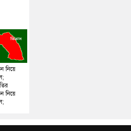
ঠন নিয়ে
ল;
ীতির
ঠন নিয়ে
ল;