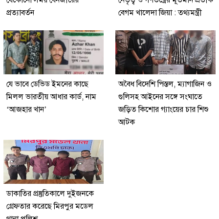
যেকোনো সময় বেনজীরের
নেতৃত্ব ও গণতন্ত্রের মূর্তমান প্রতীক
প্রত্যাবর্তন
বেগম খালেদা জিয়া : তথ্যমন্ত্রী
যে ভাবে ডেভিড ইমনের কাছে
অবৈধ বিদেশি পিস্তল, ম্যাগাজিন ও
মিলল ভারতীয় আধার কার্ড, নাম
গুলিসহ আইনের সঙ্গে সংঘাতে
‘আজহার খান’
জড়িত কিশোর গ্যাংয়ের চার শিশু
আটক
ডাকাতির প্রস্তুতিকালে দুইজনকে
গ্রেফতার করেছে মিরপুর মডেল