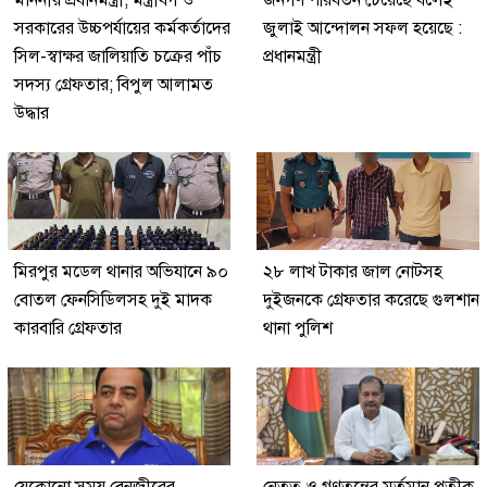
মাননীয় প্রধানমন্ত্রী, মন্ত্রীবর্গ ও
জনগণ পরিবর্তন চেয়েছে বলেই
সরকারের উচ্চপর্যায়ের কর্মকর্তাদের
জুলাই আন্দোলন সফল হয়েছে :
সিল-স্বাক্ষর জালিয়াতি চক্রের পাঁচ
প্রধানমন্ত্রী
সদস্য গ্রেফতার; বিপুল আলামত
উদ্ধার
মিরপুর মডেল থানার অভিযানে ৯০
২৮ লাখ টাকার জাল নোটসহ
বোতল ফেনসিডিলসহ দুই মাদক
দুইজনকে গ্রেফতার করেছে গুলশান
কারবারি গ্রেফতার
থানা পুলিশ