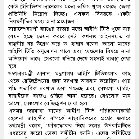
কেউ টেলিভিশন চ্যানেলের মতো অফিস খুলে বসেছে, জেলা
ডাকাতির প্রস্তুতিকালে দুইজনক
প্রতিনিধি নিয়োগ দিচ্ছে। এসকল বিষয়কে একটা
নিয়মনীতির মধ্যে আনা প্রয়োজন।’
থানা পুলিশ
সারাদেশব্যাপী ব্যাঙের ছাতার মতো আইপি টিভি খুলে যার
যেমন ইচ্ছে তেমন করবে সেটা কখনও আইনসম্মত বা
বাঞ্ছনীয় নয় উল্লেখ করে ড. হাছান বলেন, ভালো মানের
আইপি টিভি অনুমোদন পাবে এবং যেগুলোর বিষয়ে নানা
অভিযোগ আছে, সেগুলো খতিয়ে দেখে সহসাই ব্যবস্থা নেয়া
হবে।
সম্প্রচারমন্ত্রী জানান, মন্ত্রণালয় আইপি টিভিগুলোর কাছ
থেকে রেজিষ্ট্রেশনের জন্য দরখাস্ত আহবান করেছিল। প্রায়
পাঁচ শতাধিক দরখাস্ত জমা পড়েছে এবং সেগুলো যাচাই-
বাছাইয়ের কাজও গুছিয়ে আনা হয়েছে। যেগুলোর মান
ভালো, সেগুলোর রেজিষ্ট্রেশন দেয়া হবে।
এসময় জয়যাত্রা নামের আইপি টিভি পরিচালনাকারী
হেলেনা জাহাঙ্গীর সম্পর্কে সাংবাদিকদের প্রশ্নের জবাবে
তথ্যমন্ত্রী বলেন, ‘ফাঁকফোকর দিয়ে দলের উপকমিটিতে
এধরণের কারো ঢোকা সমীচীন হয়নি। এদের কমিটিতে