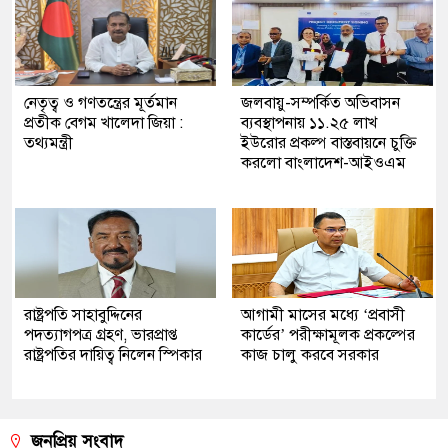
নেতৃত্ব ও গণতন্ত্রের মূর্তমান
জলবায়ু-সম্পর্কিত অভিবাসন
প্রতীক বেগম খালেদা জিয়া :
ব্যবস্থাপনায় ১১.২৫ লাখ
তথ্যমন্ত্রী
ইউরোর প্রকল্প বাস্তবায়নে চুক্তি
করলো বাংলাদেশ-আইওএম
রাষ্ট্রপতি সাহাবুদ্দিনের
আগামী মাসের মধ্যে ‘প্রবাসী
পদত্যাগপত্র গ্রহণ, ভারপ্রাপ্ত
কার্ডের’ পরীক্ষামূলক প্রকল্পের
রাষ্ট্রপতির দায়িত্ব নিলেন স্পিকার
কাজ চালু করবে সরকার
জনপ্রিয় সংবাদ