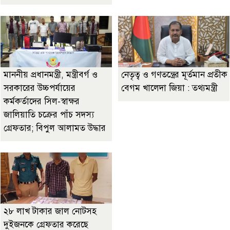
মাননীয় প্রধানমন্ত্রী, মন্ত্রীবর্গ ও
নেতৃত্ব ও গণতন্ত্রের মূর্তমান প্রতীক
সরকারের উচ্চপর্যায়ের
বেগম খালেদা জিয়া : তথ্যমন্ত্রী
কর্মকর্তাদের সিল-স্বাক্ষর
জালিয়াতি চক্রের পাঁচ সদস্য
গ্রেফতার; বিপুল আলামত উদ্ধার
২৮ লাখ টাকার জাল নোটসহ
দুইজনকে গ্রেফতার করেছে