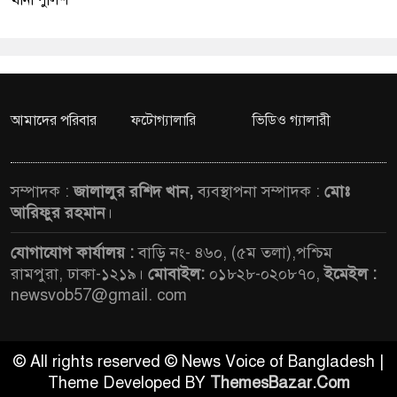
থানা পুলিশ
আমাদের পরিবার
ফটোগ্যালারি
ভিডিও গ্যালারী
সম্পাদক :
জালালুর রশিদ খান,
ব্যবস্থাপনা সম্পাদক :
মোঃ
আরিফুর রহমান
।
যোগাযোগ কার্যালয় :
বাড়ি নং- ৪৬০, (৫ম তলা),পশ্চিম
রামপুরা, ঢাকা-১২১৯।
মোবাইল:
০১৮২৮-০২০৮৭০,
ইমেইল :
newsvob57@gmail. com
© All rights reserved © News Voice of Bangladesh |
Theme Developed BY
ThemesBazar.Com