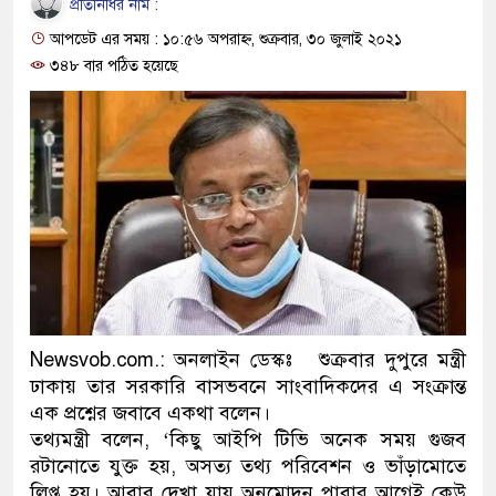
প্রতিনিধির নাম :
প্রধানমন্ত্রী
আপডেট এর সময় : ১০:৫৬ অপরাহ্ন, শুক্রবার, ৩০ জুলাই ২০২১
মিরপুর মডেল থানার অভিযানে
৩৪৮ বার পঠিত হয়েছে
মাদক কারবারি গ্রেফতার
২৮ লাখ টাকার জাল নোটসহ দুই
থানা পুলিশ
যেকোনো সময় বেনজীরের প্রত্যাব
নেতৃত্ব ও গণতন্ত্রের মূর্তমান প্র
যে ভাবে ডেভিড ইমনের কাছে মি
Newsvob.com.: অনলাইন ডেস্কঃ শুক্রবার দুপুরে মন্ত্রী
ঢাকায় তার সরকারি বাসভবনে সাংবাদিকদের এ সংক্রান্ত
‘আজহার খান’
এক প্রশ্নের জবাবে একথা বলেন।
অবৈধ বিদেশি পিস্তল, ম্যাগাজি
তথ্যমন্ত্রী বলেন, ‘কিছু আইপি টিভি অনেক সময় গুজব
রটানোতে যুক্ত হয়, অসত্য তথ্য পরিবেশন ও ভাঁড়ামোতে
জড়িত কিশোর গ্যাংয়ের চার শিশু আট
লিপ্ত হয়। আবার দেখা যায় অনুমোদন পাবার আগেই কেউ