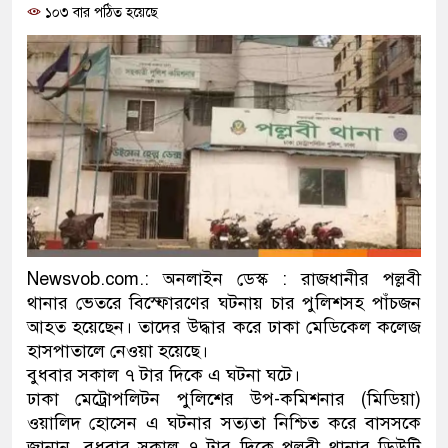
১০৩ বার পঠিত হয়েছে
প্রধানমন্ত্রী
মিরপুর মডেল থানার অভিযানে 
মাদক কারবারি গ্রেফতার
২৮ লাখ টাকার জাল নোটসহ দুই
থানা পুলিশ
যেকোনো সময় বেনজীরের প্রত্যাব
নেতৃত্ব ও গণতন্ত্রের মূর্তমান প্রত
Newsvob.com.: অনলাইন ডেস্ক : রাজধানীর পল্লবী
থানার ভেতরে বিস্ফোরণের ঘটনায় চার পুলিশসহ পাঁচজন
যে ভাবে ডেভিড ইমনের কাছে মি
আহত হয়েছেন। তাদের উদ্ধার করে ঢাকা মেডিকেল কলেজ
হাসপাতালে নেওয়া হয়েছে।
‘আজহার খান’
বুধবার সকাল ৭ টার দিকে এ ঘটনা ঘটে।
অবৈধ বিদেশি পিস্তল, ম্যাগাজিন
ঢাকা মেট্রোপলিটন পুলিশের উপ-কমিশনার (মিডিয়া)
ওয়ালিদ হোসেন এ ঘটনার সত্যতা নিশ্চিত করে বাসসকে
জড়িত কিশোর গ্যাংয়ের চার শিশু আট
জানান, বুধবার সকাল ৭ টার দিকে পল্লবী থানার ডিউটি