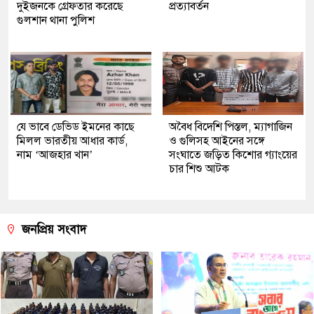
দুইজনকে গ্রেফতার করেছে
প্রত্যাবর্তন
গুলশান থানা পুলিশ
যে ভাবে ডেভিড ইমনের কাছে
অবৈধ বিদেশি পিস্তল, ম্যাগাজিন
মিলল ভারতীয় আধার কার্ড,
ও গুলিসহ আইনের সঙ্গে
নাম ‘আজহার খান’
সংঘাতে জড়িত কিশোর গ্যাংয়ের
চার শিশু আটক
জনপ্রিয় সংবাদ