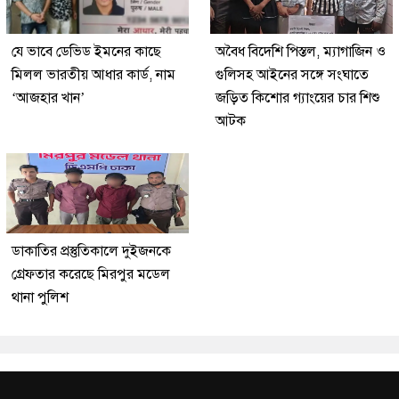
যে ভাবে ডেভিড ইমনের কাছে
অবৈধ বিদেশি পিস্তল, ম্যাগাজিন ও
মিলল ভারতীয় আধার কার্ড, নাম
গুলিসহ আইনের সঙ্গে সংঘাতে
‘আজহার খান’
জড়িত কিশোর গ্যাংয়ের চার শিশু
আটক
ডাকাতির প্রস্তুতিকালে দুইজনকে
গ্রেফতার করেছে মিরপুর মডেল
থানা পুলিশ