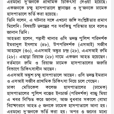
এরমধ্যে দু’জনকে প্রাথমিক চিকিৎসা দেওয়া হয়েছে।
একজনকে চক্ষু হাসপাতালে স্থানান্তর ও দু’জনকে ঢামেক
হাসপাতালে ভর্তি করা হয়েছে।
তিনি বলেন, এ ঘটনার সঙ্গে এখনো জঙ্গি সংশ্লিষ্টতার প্রমাণ
মিলেনি। বিষয়টি তদন্তের পর সবকিছু পরিস্কার হবে বলেও
জানান তিনি।
আহতরা হলেন, পল্লবী থানার ওসি তদন্ত পুলিশ পরিদর্শক
ইমরানুল ইসলাম (৪৮), উপপরিদর্শক (এসআই) সজীব
আহম্মেদ (৩০), এএসআই অঙ্কুর চন্দ্র (২৮), এএসআই রুমি
(২৮)। এছাড়া রিয়াজ (২৮) নামে একজন আহত হয়েছেন।
বর্তমানে রুমি ও রিয়াজ ঢামেক হাসপাতালের জরুরি
বিভাগে চিকিৎসাধীন আছেন।
এএসআই অঙ্কুশ চক্ষু হাসপাতালে আছেন। ওসি তদন্ত ইমরান
ও এসআই সজীব প্রাথমিক চিকিৎসা নিয়ে চলে গেছেন।
ঢাকা মেডিকেল কলেজ হাসপাতালের (ঢামেক)
হাসপাতালের পুলিশ বক্সের ইনচার্জ (পরিদর্শক) বাচ্চু মিয়া
এ খবর নিশ্চিত করে জানান, আজ বুধবার সকালে বোমা
বিস্ফোরণে আহত ৫ জনকে ঢামেক হাসপাতালে আনা হয়।
এরমধ্যে দু’জনকে ভর্তি করা হয়। অপর ৩ জনের মধ্যে