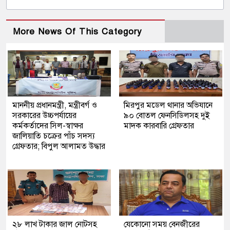
More News Of This Category
মাননীয় প্রধানমন্ত্রী, মন্ত্রীবর্গ ও
মিরপুর মডেল থানার অভিযানে
সরকারের উচ্চপর্যায়ের
৯০ বোতল ফেনসিডিলসহ দুই
কর্মকর্তাদের সিল-স্বাক্ষর
মাদক কারবারি গ্রেফতার
জালিয়াতি চক্রের পাঁচ সদস্য
গ্রেফতার; বিপুল আলামত উদ্ধার
২৮ লাখ টাকার জাল নোটসহ
যেকোনো সময় বেনজীরের