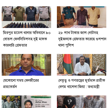
মিরপুর মডেল থানার অভিযানে ৯০
২৮ লাখ টাকার জাল নোটসহ
বোতল ফেনসিডিলসহ দুই মাদক
দুইজনকে গ্রেফতার করেছে গুলশান
কারবারি গ্রেফতার
থানা পুলিশ
যেকোনো সময় বেনজীরের
নেতৃত্ব ও গণতন্ত্রের মূর্তমান প্রতীক
প্রত্যাবর্তন
বেগম খালেদা জিয়া : তথ্যমন্ত্রী