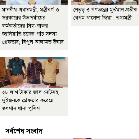
মাননীয় প্রধানমন্ত্রী, মন্ত্রীবর্গ ও
নেতৃত্ব ও গণতন্ত্রের মূর্তমান প্রতীক
সরকারের উচ্চপর্যায়ের
বেগম খালেদা জিয়া : তথ্যমন্ত্রী
কর্মকর্তাদের সিল-স্বাক্ষর
জালিয়াতি চক্রের পাঁচ সদস্য
গ্রেফতার; বিপুল আলামত উদ্ধার
২৮ লাখ টাকার জাল নোটসহ
দুইজনকে গ্রেফতার করেছে
গুলশান থানা পুলিশ
সর্বশেষ সংবাদ