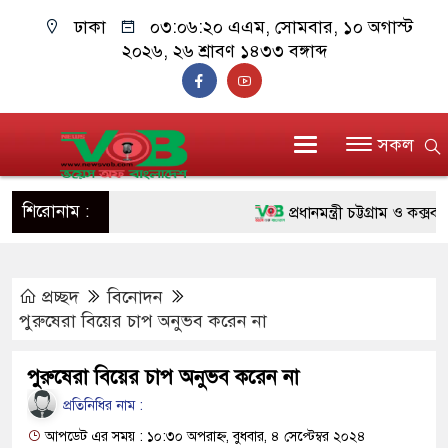
ঢাকা
০৩:০৬:২১ এএম
, সোমবার, ১০ অগাস্ট
২০২৬, ২৬ শ্রাবণ ১৪৩৩ বঙ্গাব্দ
সকল
শিরোনাম :
প্রধানমন্ত্রী চট্টগ্রাম ও কক্সবাজার
জুলাই যোদ্ধাদের পাশে প্রধানমন্
প্রচ্ছদ
বিনোদন
রিকশা
পুরুষেরা বিয়ের চাপ অনুভব করেন না
মানবিক অঙ্গীকার ধারণ করে ড্যা
পুরুষেরা বিয়ের চাপ অনুভব করেন না
দাঁড়াবে : ডা. জুবাইদা রহমান
প্রতিনিধির নাম :
ফ্যাসিবাদবিরোধী আন্দোলনে হত্যাকা
আপডেট এর সময় : ১০:৩০ অপরাহ্ন, বুধবার, ৪ সেপ্টেম্বর ২০২৪