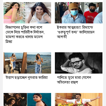
বিজ্ঞাপনের চুক্তির কথা বলে
ইকরার আত্মহত্যা: রিমান্ডে
ডেকে নিয়ে শারিরীক নির্যাতন,
‘গুরুত্বপূর্ণ তথ্য’ জানিয়েছেন
মামলা করতে থানায় মডেল
আলভী
স্নিগ্ধা
উত্তাপ ছড়াচ্ছেন নুসরাত ফারিয়া
পানিতে ডুবে মারা গেলেন
অভিনেতা রাহুল