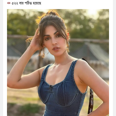
৫২২ বার পঠিত হয়েছে
ও বিশ্বাসযোগ্য: প্রধানমন্ত্রী
মাননীয় প্রধানমন্ত্রী, মন্ত্রীবর্গ ও
সিল-স্বাক্ষর জালিয়াতি চক্রের পাঁচ স
উদ্ধার
জনগণ পরিবর্তন চেয়েছে বলেই 
প্রধানমন্ত্রী
মিরপুর মডেল থানার অভিযানে 
মাদক কারবারি গ্রেফতার
২৮ লাখ টাকার জাল নোটসহ দুই
থানা পুলিশ
যেকোনো সময় বেনজীরের প্রত্যাব