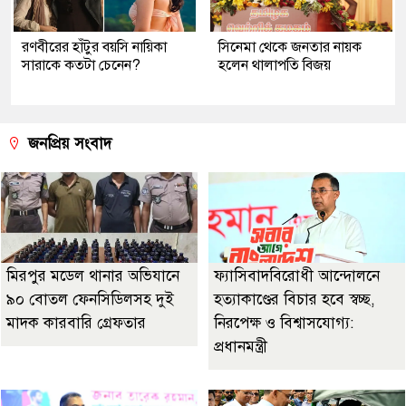
রণবীরের হাঁটুর বয়সি নায়িকা
সিনেমা থেকে জনতার নায়ক
সারাকে কতটা চেনেন?
হলেন থালাপতি বিজয়
জনপ্রিয় সংবাদ
মিরপুর মডেল থানার অভিযানে
ফ্যাসিবাদবিরোধী আন্দোলনে
৯০ বোতল ফেনসিডিলসহ দুই
হত্যাকাণ্ডের বিচার হবে স্বচ্ছ,
মাদক কারবারি গ্রেফতার
নিরপেক্ষ ও বিশ্বাসযোগ্য:
প্রধানমন্ত্রী