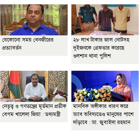
যেকোনো সময় বেনজীরের
২৮ লাখ টাকার জাল নোটসহ
প্রত্যাবর্তন
দুইজনকে গ্রেফতার করেছে
গুলশান থানা পুলিশ
নেতৃত্ব ও গণতন্ত্রের মূর্তমান প্রতীক
মানবিক অঙ্গীকার ধারণ করে
বেগম খালেদা জিয়া : তথ্যমন্ত্রী
ড্যাব ভবিষ্যতেও মানুষের পাশে
দাঁড়াবে : ডা. জুবাইদা রহমান