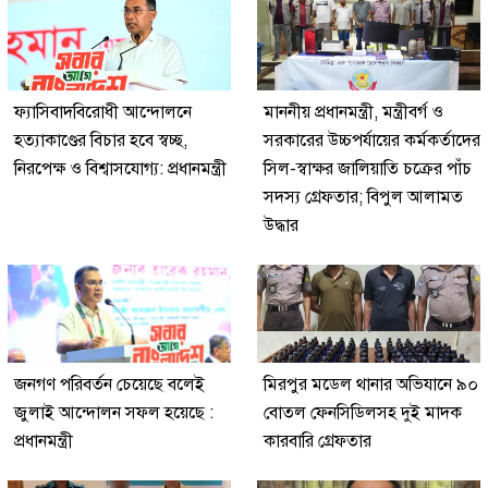
ফ্যাসিবাদবিরোধী আন্দোলনে
মাননীয় প্রধানমন্ত্রী, মন্ত্রীবর্গ ও
হত্যাকাণ্ডের বিচার হবে স্বচ্ছ,
সরকারের উচ্চপর্যায়ের কর্মকর্তাদের
নিরপেক্ষ ও বিশ্বাসযোগ্য: প্রধানমন্ত্রী
সিল-স্বাক্ষর জালিয়াতি চক্রের পাঁচ
সদস্য গ্রেফতার; বিপুল আলামত
উদ্ধার
জনগণ পরিবর্তন চেয়েছে বলেই
মিরপুর মডেল থানার অভিযানে ৯০
জুলাই আন্দোলন সফল হয়েছে :
বোতল ফেনসিডিলসহ দুই মাদক
প্রধানমন্ত্রী
কারবারি গ্রেফতার