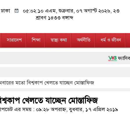
ঢাকা
০৫:০২:১১ এএম
, শুক্রবার, ০৭ অগাস্ট ২০২৬, ২৩
শ্রাবণ ১৪৩৩ বঙ্গাব্দ
সারাদেশ
শিক্ষা
স্বাস্থ্য কথা
অর্থনীতি
ধর্ম ও জীবন
ফ্যাসিবাদবিরোধী আ
মাননীয় প্রধানমন্ত
থমবারের মতো বিশ্বকাপ খেলতে যাচ্ছেন মোস্তাফিজ
জনগণ পরিবর্তন চ
২৮ লাখ টাকার জ
শ্বকাপ খেলতে যাচ্ছেন মোস্তাফিজ
নেতৃত্ব ও গণতন্ত্
ডেট এর সময় : ০৯:২৮ অপরাহ্ন, বুধবার, ১৭ এপ্রিল ২০১৯
অবৈধ বিদেশি পি