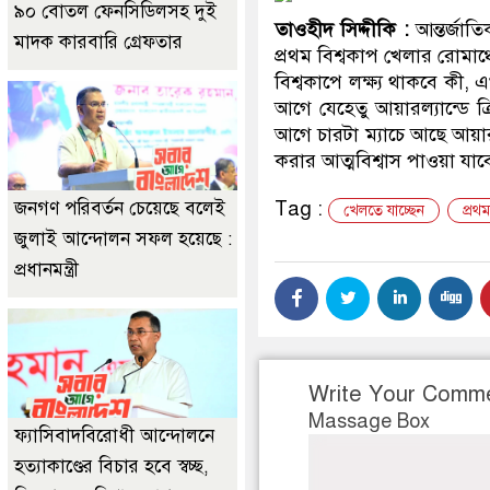
৯০ বোতল ফেনসিডিলসহ দুই
তাওহীদ সিদ্দীকি :
আন্তর্জাত
মাদক কারবারি গ্রেফতার
প্রথম বিশ্বকাপ খেলার রোমাঞ
বিশ্বকাপে লক্ষ্য থাকবে কী
আগে যেহেতু আয়ারল্যান্ডে 
আগে চারটা ম্যাচে আছে আয়া
করার আত্মবিশ্বাস পাওয়া যাব
জনগণ পরিবর্তন চেয়েছে বলেই
Tag :
খেলতে যাচ্ছেন
প্রথ
জুলাই আন্দোলন সফল হয়েছে :
প্রধানমন্ত্রী
Write Your Comm
Massage Box
ফ্যাসিবাদবিরোধী আন্দোলনে
হত্যাকাণ্ডের বিচার হবে স্বচ্ছ,