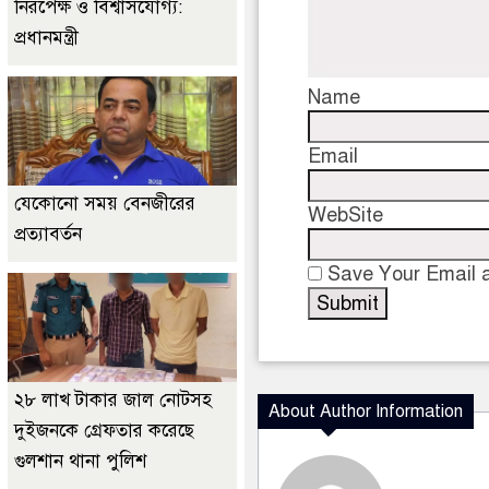
নিরপেক্ষ ও বিশ্বাসযোগ্য:
প্রধানমন্ত্রী
Name
Email
যেকোনো সময় বেনজীরের
WebSite
প্রত্যাবর্তন
Save Your Email a
২৮ লাখ টাকার জাল নোটসহ
About Author Information
দুইজনকে গ্রেফতার করেছে
গুলশান থানা পুলিশ