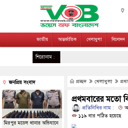
জাতীয়
আন্তর্জাতিক
খেলাধুলা
বিনোদন
শিরোনাম :
প্রচ্ছদ
খেলাধুলা
প্র
জনপ্রিয় সংবাদ
প্রথমবারের মতো বি
প্রতিনিধির নাম :
আপ
১১৯ বার পঠিত হয়েছে
মিরপুর মডেল থানার অভিযানে