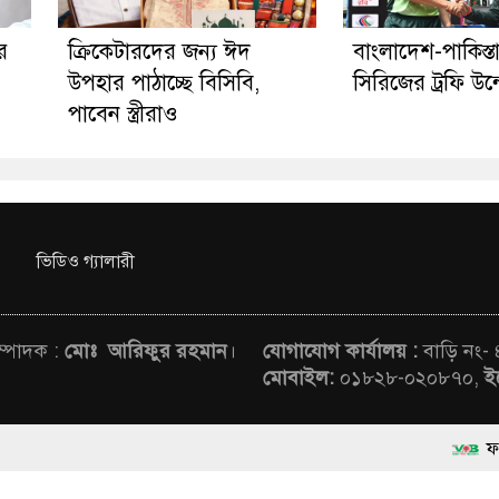
র
ক্রিকেটারদের জন্য ঈদ
বাংলাদেশ-পাকিস্
উপহার পাঠাচ্ছে বিসিবি,
সিরিজের ট্রফি উন
পাবেন স্ত্রীরাও
ভিডিও গ্যালারী
সম্পাদক :
মোঃ আরিফুর রহমান
।
যোগাযোগ কার্যালয় :
বাড়ি নং-
মোবাইল:
০১৮২৮-০২০৮৭০,
ই
ফ্যাসিবাদবিরোধ
rved © News Voice of Bangladesh | Theme Developed BY
মাননীয় প্রধান