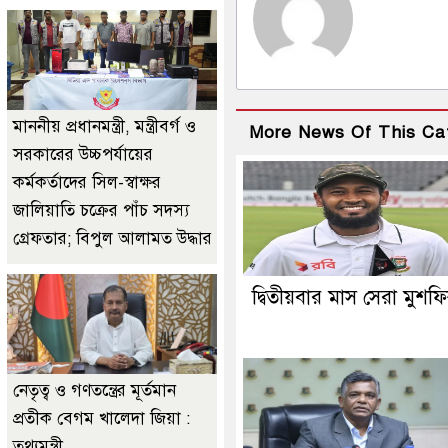
মাননীয় প্রধানমন্ত্রী, মন্ত্রীবর্গ ও
More News Of This Ca
সরকারের উচ্চপর্যায়ের
কর্মকর্তাদের সিল-স্বাক্ষর
জালিয়াতি চক্রের পাঁচ সদস্য
গ্রেফতার; বিপুল আলামত উদ্ধার
দ্বিতীয়বার মাস সেরা মুশফ
নেতৃত্ব ও গণতন্ত্রের মূর্তমান
প্রতীক বেগম খালেদা জিয়া :
তথ্যমন্ত্রী