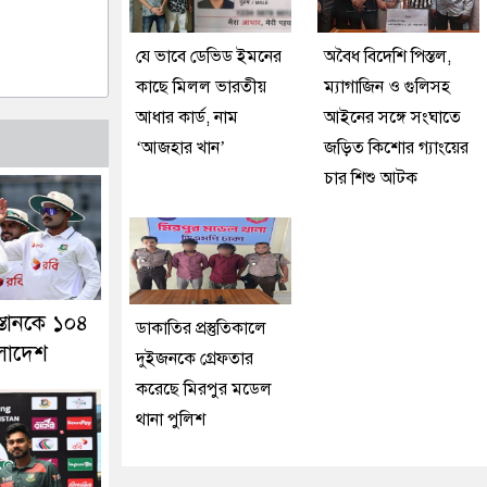
যে ভাবে ডেভিড ইমনের
অবৈধ বিদেশি পিস্তল,
কাছে মিলল ভারতীয়
ম্যাগাজিন ও গুলিসহ
আধার কার্ড, নাম
আইনের সঙ্গে সংঘাতে
‘আজহার খান’
জড়িত কিশোর গ্যাংয়ের
চার শিশু আটক
স্তানকে ১০৪
ডাকাতির প্রস্তুতিকালে
ংলাদেশ
দুইজনকে গ্রেফতার
করেছে মিরপুর মডেল
থানা পুলিশ