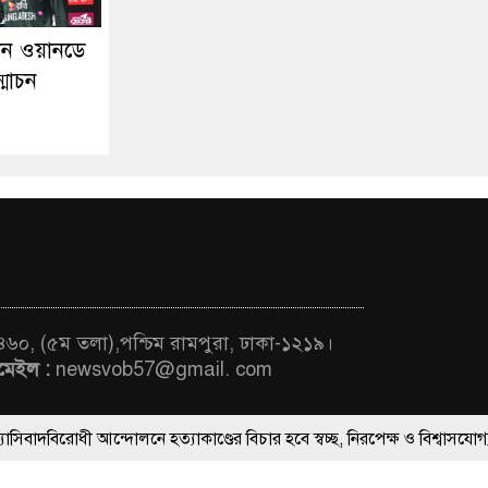
তান ওয়ানডে
্মোচন
 ৪৬০, (৫ম তলা),পশ্চিম রামপুরা, ঢাকা-১২১৯।
মেইল :
newsvob57@gmail. com
ী আন্দোলনে হত্যাকাণ্ডের বিচার হবে স্বচ্ছ, নিরপেক্ষ ও বিশ্বাসযোগ্য: প্রধানমন্ত্র
ThemesBazar.Com
মন্ত্রী, মন্ত্রীবর্গ ও সরকারের উচ্চপর্যায়ের কর্মকর্তাদের সিল-স্বাক্ষর জালিয়াতি 