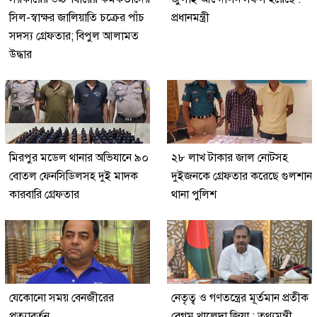
সিল-স্বাক্ষর জালিয়াতি চক্রের পাঁচ
প্রধানমন্ত্রী
সদস্য গ্রেফতার; বিপুল আলামত
উদ্ধার
মিরপুর মডেল থানার অভিযানে ৯০
২৮ লাখ টাকার জাল নোটসহ
বোতল ফেনসিডিলসহ দুই মাদক
দুইজনকে গ্রেফতার করেছে গুলশান
কারবারি গ্রেফতার
থানা পুলিশ
যেকোনো সময় বেনজীরের
নেতৃত্ব ও গণতন্ত্রের মূর্তমান প্রতীক
প্রত্যাবর্তন
বেগম খালেদা জিয়া : তথ্যমন্ত্রী