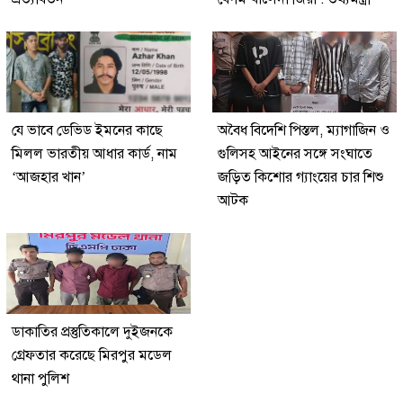
যে ভাবে ডেভিড ইমনের কাছে
অবৈধ বিদেশি পিস্তল, ম্যাগাজিন ও
মিলল ভারতীয় আধার কার্ড, নাম
গুলিসহ আইনের সঙ্গে সংঘাতে
‘আজহার খান’
জড়িত কিশোর গ্যাংয়ের চার শিশু
আটক
ডাকাতির প্রস্তুতিকালে দুইজনকে
গ্রেফতার করেছে মিরপুর মডেল
থানা পুলিশ