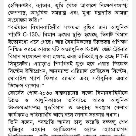
হেলিকপ্টার, র‌্যাডার, ভূমি থেকে আকাশে নিক্ষেপণযোগ্য
ক্ষেপণাস্ত্র, আধুনিক সমরাস্ত্র এবং মুখ্য যন্ত্রপাতি আমরা
সংযোজন করি।”
“বর্তমানে বিমানবাহিনীর সক্ষমতা বৃদ্ধির জন্য আধুনিক
পাঁচটি C-130J বিমান ক্রয়ের চুক্তি হয়েছে, তিনটি বিমান
ইতোমধ্যে এসে গেছে। আর বৈমানিকদের উন্নততর প্রশিক্ষণ
নিশ্চিত করতে আরও ৭টি অত্যাধুনিক K-8W জেট ট্রেইনার
বিমান সংযোজন করা হয়েছে এবং অচিরেই যুক্ত হচ্ছে PT-6
সিমুলেটর। এছাড়াও শিগগিরই যুক্ত হবে এয়ার ডিফেন্স
সিস্টেম ইন্টিগ্রেশন, আনম্যান্ড এরিয়াল ভেহিকেল সিস্টেম,
মোবাইল গ্যাপ ফিলার র‌্যাডার এবং সর্বাধুনিক এয়ার
ডিফেন্স র‌্যাডার।”
ফোর্সেস গোল-২০৩০ বাস্তবায়নের লক্ষ্যে বিমানবাহিনীকে
উন্নত ও আধুনিকায়নে ভবিষ্যতে আরও আধুনিক
উচ্চক্ষমতাসম্পন্ন যুদ্ধবিমান ও অন্যান্য সরঞ্জাম কেনার
কার্যক্রমও প্রক্রিয়াধীন আছে বলে জানান সরকার প্রধান।
তিনি বলেন, “সম্প্রতি আমরা চালু করেছি বঙ্গবন্ধু শেখ
মুজিবুর রহমান অ্যাভিয়েশন অ্যান্ড অ্যারোস্পেস