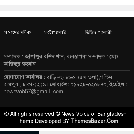
আমাদের পরিবার
ফটোগ্যালারি
ভিডিও গ্যালারী
সম্পাদক :
জালালুর রশিদ খান,
ব্যবস্থাপনা সম্পাদক :
মোঃ
আরিফুর রহমান
।
যোগাযোগ কার্যালয় :
বাড়ি নং- ৪৬০, (৫ম তলা),পশ্চিম
রামপুরা, ঢাকা-১২১৯।
মোবাইল:
০১৮২৮-০২০৮৭০,
ইমেইল :
newsvob57@gmail. com
© All rights reserved © News Voice of Bangladesh |
Theme Developed BY
ThemesBazar.Com