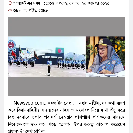
আপডেট এর সময় : ১০:৩৪ অপরাহ্ন, রবিবার, ২০ ডিসেম্বর ২০২০
প্রধানমন্ত্রী
৩৮৮ বার পঠিত হয়েছে
মিরপুর মডেল থানার অভিযানে ৯০ বোতল ফ
মাদক কারবারি গ্রেফতার
২৮ লাখ টাকার জাল নোটসহ দুইজনকে গ্রে
থানা পুলিশ
যেকোনো সময় বেনজীরের প্রত্যাবর্তন
নেতৃত্ব ও গণতন্ত্রের মূর্তমান প্রতীক বেগম খাল
যে ভাবে ডেভিড ইমনের কাছে মিলল ভারতীয়
Newsvob.com.: অনলাইন ডেস্ক :
মহান মুক্তিযুদ্ধের কথা স্মরণ
‘আজহার খান’
করে বিমানবাহিনীর সদস্যদের সাহস ও মনোবল নিয়ে মাথা উঁচু করে
বিশ্ব দরবারে চলার পরামর্শ দেওয়ার পাশপাশি প্রশিক্ষণের মাধ্যমে
অবৈধ বিদেশি পিস্তল, ম্যাগাজিন ও গুলিসহ 
নিজেদেরকে দক্ষ করে গড়ে তোলার উপর গুরুত্ব আরোপ করেছেন
জড়িত কিশোর গ্যাংয়ের চার শিশু আটক
প্রধানমন্ত্রী শেখ হাসিনা।