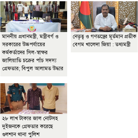
মাননীয় প্রধানমন্ত্রী, মন্ত্রীবর্গ ও
নেতৃত্ব ও গণতন্ত্রের মূর্তমান প্রতীক
সরকারের উচ্চপর্যায়ের
বেগম খালেদা জিয়া : তথ্যমন্ত্রী
কর্মকর্তাদের সিল-স্বাক্ষর
জালিয়াতি চক্রের পাঁচ সদস্য
গ্রেফতার; বিপুল আলামত উদ্ধার
২৮ লাখ টাকার জাল নোটসহ
দুইজনকে গ্রেফতার করেছে
গুলশান থানা পুলিশ