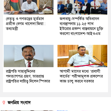
নেতৃত্ব ও গণতন্ত্রের মূর্তমান
জলবায়ু-সম্পর্কিত অভিবাসন
প্রতীক বেগম খালেদা জিয়া :
ব্যবস্থাপনায় ১১.২৫ লাখ
তথ্যমন্ত্রী
ইউরোর প্রকল্প বাস্তবায়নে চুক্তি
করলো বাংলাদেশ-আইওএম
রাষ্ট্রপতি সাহাবুদ্দিনের
আগামী মাসের মধ্যে ‘প্রবাসী
পদত্যাগপত্র গ্রহণ, ভারপ্রাপ্ত
কার্ডের’ পরীক্ষামূলক প্রকল্পের
রাষ্ট্রপতির দায়িত্ব নিলেন স্পিকার
কাজ চালু করবে সরকার
জনপ্রিয় সংবাদ