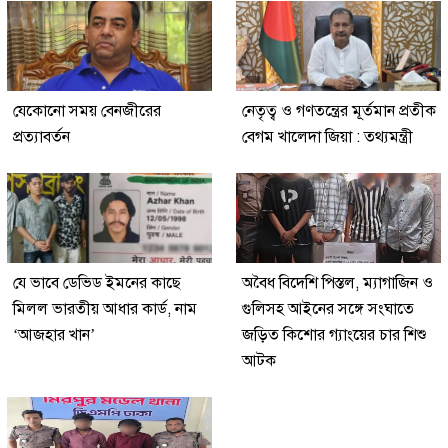
যেকোনো সময় বেনজীরের
নেতৃত্ব ও গণতন্ত্রের মূর্তমান প্রতীক
প্রত্যাবর্তন
বেগম খালেদা জিয়া : তথ্যমন্ত্রী
যে ভাবে ডেভিড ইমনের কাছে
অবৈধ বিদেশি পিস্তল, ম্যাগাজিন ও
মিলল ভারতীয় আধার কার্ড, নাম
গুলিসহ আইনের সঙ্গে সংঘাতে
‘আজহার খান’
জড়িত কিশোর গ্যাংয়ের চার শিশু
আটক