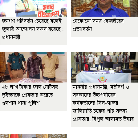
জনগণ পরিবর্তন চেয়েছে বলেই
যেকোনো সময় বেনজীরের
জুলাই আন্দোলন সফল হয়েছে :
প্রত্যাবর্তন
প্রধানমন্ত্রী
২৮ লাখ টাকার জাল নোটসহ
মাননীয় প্রধানমন্ত্রী, মন্ত্রীবর্গ ও
দুইজনকে গ্রেফতার করেছে
সরকারের উচ্চপর্যায়ের
গুলশান থানা পুলিশ
কর্মকর্তাদের সিল-স্বাক্ষর
জালিয়াতি চক্রের পাঁচ সদস্য
গ্রেফতার; বিপুল আলামত উদ্ধার