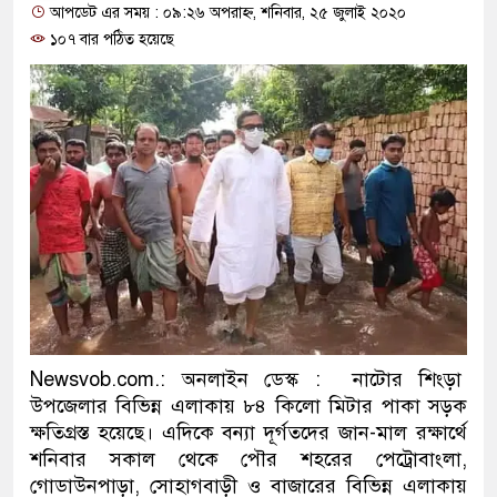
আপডেট এর সময় : ০৯:২৬ অপরাহ্ন, শনিবার, ২৫ জুলাই ২০২০
প্রধানমন্ত্রী
১০৭ বার পঠিত হয়েছে
মিরপুর মডেল থানার অভিযানে ৯
মাদক কারবারি গ্রেফতার
২৮ লাখ টাকার জাল নোটসহ দুইজ
থানা পুলিশ
যেকোনো সময় বেনজীরের প্রত্যাবর
নেতৃত্ব ও গণতন্ত্রের মূর্তমান প্রতী
যে ভাবে ডেভিড ইমনের কাছে মিল
Newsvob.com.: অনলাইন ডেস্ক : নাটোর শিংড়া
‘আজহার খান’
উপজেলার বিভিন্ন এলাকায় ৮৪ কিলো মিটার পাকা সড়ক
ক্ষতিগ্রস্ত হয়েছে। এদিকে বন্যা দূর্গতদের জান-মাল রক্ষার্থে
অবৈধ বিদেশি পিস্তল, ম্যাগাজিন 
শনিবার সকাল থেকে পৌর শহরের পেট্রোবাংলা,
গোডাউনপাড়া, সোহাগবাড়ী ও বাজারের বিভিন্ন এলাকায়
জড়িত কিশোর গ্যাংয়ের চার শিশু আটক