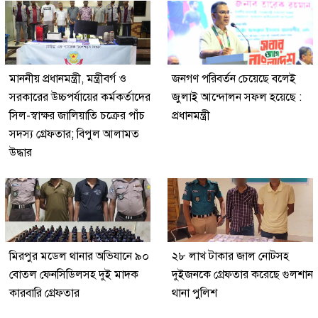
মাননীয় প্রধানমন্ত্রী, মন্ত্রীবর্গ ও
জনগণ পরিবর্তন চেয়েছে বলেই
সরকারের উচ্চপর্যায়ের কর্মকর্তাদের
জুলাই আন্দোলন সফল হয়েছে :
সিল-স্বাক্ষর জালিয়াতি চক্রের পাঁচ
প্রধানমন্ত্রী
সদস্য গ্রেফতার; বিপুল আলামত
উদ্ধার
মিরপুর মডেল থানার অভিযানে ৯০
২৮ লাখ টাকার জাল নোটসহ
বোতল ফেনসিডিলসহ দুই মাদক
দুইজনকে গ্রেফতার করেছে গুলশান
কারবারি গ্রেফতার
থানা পুলিশ