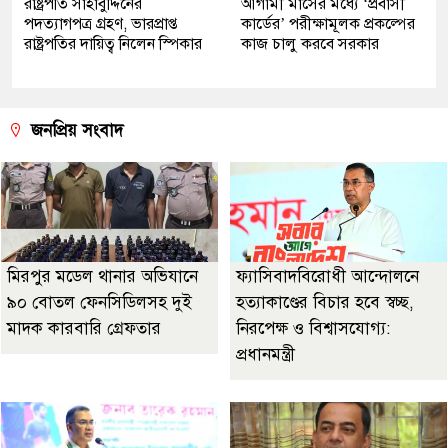
রাষ্ট্রপতি সাহাবুদ্দিনের
আগামী মাসের মধ্যে ‘প্রবাসী
পদত্যাগপত্র গ্রহণ, ভারপ্রাপ্ত
কার্ডের’ পরীক্ষামূলক প্রকল্পের
রাষ্ট্রপতির দায়িত্ব নিলেন স্পিকার
কাজ চালু করবে সরকার
জনপ্রিয় সংবাদ
মিরপুর মডেল থানার অভিযানে
ফ্যাসিবাদবিরোধী আন্দোলনে
৯০ বোতল ফেনসিডিলসহ দুই
হত্যাকাণ্ডের বিচার হবে স্বচ্ছ,
মাদক কারবারি গ্রেফতার
নিরপেক্ষ ও বিশ্বাসযোগ্য:
প্রধানমন্ত্রী