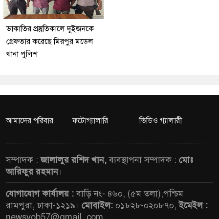
ডাকাতির প্রস্তুতিকালে দুইজনকে
গ্রেফতার করেছে মিরপুর মডেল
থানা পুলিশ
আমাদের পরিবার
ফটোগ্যালারি
ভিডিও গ্যালারী
সম্পাদক :
জালালুর রশিদ খান,
ব্যবস্থাপনা সম্পাদক :
মোঃ
আরিফুর রহমান
।
যোগাযোগ কার্যালয় :
বাড়ি নং- ৪৬০, (৫ম তলা),পশ্চিম
রামপুরা, ঢাকা-১২১৯।
মোবাইল:
০১৮২৮-০২০৮৭০,
ইমেইল :
newsvob57@gmail. com