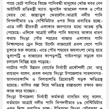
পায়ে হেটে পানিতে ভিজে পানিবন্ধী মানুষের খোঁজ খবর নেন
ডাকাতির প্রস্তুতিকালে দুইজনকে 
আইসিটি প্রতিমন্ত্রী অ্যাড. জুনাইদ আহমেদ পলক ও পৌর
মেয়র মো. জান্নাতুল ফেরদৌস।আত্রাই নদীর পানি
থানা পুলিশ
বিপদসীমার ৮৯ সেন্টিমিটার ওপর দিয়ে প্রবাহিত হচ্ছে।
এতে নদী তীরবর্তী এলাকার জনগণের মধ্যে আতঙ্ক বৃদ্ধি
পেয়েছে। এদিকে আত্রাই নদীর পানি ভয়াবহ আকার ধারণ
করায় সিংড়া পৌর শহরের বাজার এলাকার পানি
নিষ্কাশনের ড্রেন দিয়ে উল্টো বাজারেই প্রবল বেগে পানি
ঢুকতে শুরু করেছে। এতে পৌর শহরের জয়বাংলা মোড় হতে
তুলাপট্রি ও বাজারের কাপড়পট্রি, গাইনপাড়া সড়কে যান
চলাচল বিছিন্ন হয়ে পড়েছে।
নাটোর পানি উন্নয়ন বোর্ডের নির্বাহী প্রকৌশলী মো. আবু
রায়হান বলেন, প্রবল বন্যায় সিংড়া উপজেলার সারদানগর-
ভাগনারকান্দি ও বিলহালতি ত্রিমোহনী সড়ক ক্ষতিগ্রস্থ
হয়েছে। বালির বস্তা দিয়ে ক্ষতিগ্রস্থ রাস্তাগুলো রক্ষার জন্য
কাজ করে যাচ্ছেন।
সিংড়া উপজেলা নির্বাহী কর্মকর্তা নাসরিন বানু বলেন,
বর্তমানে আত্রাই নদীর পানি বিপদসীমার ৮৯ সেন্টিমিটার
ওপর দিয়ে প্রবাহিত হচ্ছে। ইতিমধ্যে সিংড়া পৌরসভা ও