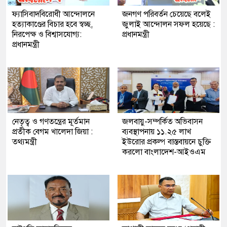
ফ্যাসিবাদবিরোধী আন্দোলনে
জনগণ পরিবর্তন চেয়েছে বলেই
হত্যাকাণ্ডের বিচার হবে স্বচ্ছ,
জুলাই আন্দোলন সফল হয়েছে :
নিরপেক্ষ ও বিশ্বাসযোগ্য:
প্রধানমন্ত্রী
প্রধানমন্ত্রী
নেতৃত্ব ও গণতন্ত্রের মূর্তমান
জলবায়ু-সম্পর্কিত অভিবাসন
প্রতীক বেগম খালেদা জিয়া :
ব্যবস্থাপনায় ১১.২৫ লাখ
তথ্যমন্ত্রী
ইউরোর প্রকল্প বাস্তবায়নে চুক্তি
করলো বাংলাদেশ-আইওএম