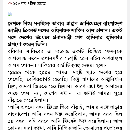
১৩৫ বার পঠিত হয়েছে
ও বিশ্বাসযোগ্য: প্রধানমন্ত্রী
মাননীয় প্রধানমন্ত্রী, মন্ত্রীবর্গ ও সরকার
দেশকে নিয়ে সবাইকে ভাবার আহ্বান জানিয়েছেন বাংলাদেশ
সিল-স্বাক্ষর জালিয়াতি চক্রের পাঁচ সদস্য 
জাতীয়
ক্রিকেট দলের অধিনায়ক সাকিব আল হাসান। একই
সঙ্গে দেশের উন্নয়নে প্রধানমন্ত্রী শেখ হাসিনার ভূমিকার
উদ্ধার
প্রশংসা করেন তিনি।
রবিবার সাকিবের এ সংক্রান্ত একটি ভিডিও ফেসবুকে
জনগণ পরিবর্তন চেয়েছে বলেই জুলা
আপলোড করেন প্রধানমন্ত্রীর ডেপুটি প্রেস সচিব আশরাফুল
আলম খোকন। সাকিবের বার্তাটি হুবহু দেওয়া হলো-
প্রধানমন্ত্রী
‘১৯৯৯ থেকে ২০০৪। আমরা ৭২টি ম্যাচ দেশের হয়ে
মিরপুর মডেল থানার অভিযানে ৯০ ব
খেলেছি। বেশিরভাগই হেরেছি। কিন্তু আমাদের আত্মবিশ্বাস
ছিল, আমরা জিততে চেয়েছিলাম। কারণ এটা শুধু আমাদের
মাদক কারবারি গ্রেফতার
কাছে খেলা নয়, দেশের সম্মান। এ জন্যই আমরা ঘুরে
দাঁড়াতে পেরেছিলাম।’
২৮ লাখ টাকার জাল নোটসহ দুইজনকে 
‘আমি এখনো যখন ক্রিজে গিয়ে দাঁড়াই, আমার সঙ্গে দাড়ায়
বাংলাদেশ। আমি যখন শুরু করেছিলাম, আমর বয়স ছিল
থানা পুলিশ
১৯ বছর। এই বয়সে আমি ক্রিকেট শুরু করেছিলাম। আজ
যেকোনো সময় বেনজীরের প্রত্যাবর্তন
তোমরা যারা তরুণ, আমি নিশ্চিত জানি তোমাদের প্রত্যেকের