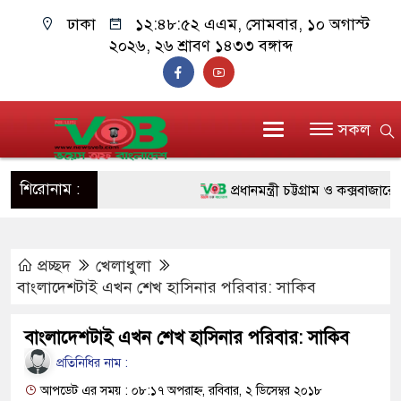
ঢাকা
১২:৪৮:৫৪ এএম
, সোমবার, ১০ অগাস্ট
২০২৬, ২৬ শ্রাবণ ১৪৩৩ বঙ্গাব্দ
সকল
শিরোনাম :
প্রধানমন্ত্রী চট্টগ্রাম ও কক্সবাজারে যাচ্
জুলাই যোদ্ধাদের পাশে প্রধানমন্ত্রী,
প্রচ্ছদ
খেলাধুলা
রিকশা
বাংলাদেশটাই এখন শেখ হাসিনার পরিবার: সাকিব
মানবিক অঙ্গীকার ধারণ করে ড্যাব ভবি
বাংলাদেশটাই এখন শেখ হাসিনার পরিবার: সাকিব
দাঁড়াবে : ডা. জুবাইদা রহমান
প্রতিনিধির নাম :
ফ্যাসিবাদবিরোধী আন্দোলনে হত্যাকাণ্ডের
আপডেট এর সময় : ০৮:১৭ অপরাহ্ন, রবিবার, ২ ডিসেম্বর ২০১৮