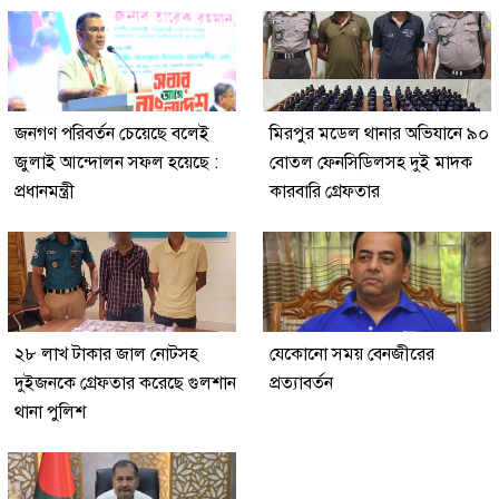
জনগণ পরিবর্তন চেয়েছে বলেই
মিরপুর মডেল থানার অভিযানে ৯০
জুলাই আন্দোলন সফল হয়েছে :
বোতল ফেনসিডিলসহ দুই মাদক
প্রধানমন্ত্রী
কারবারি গ্রেফতার
২৮ লাখ টাকার জাল নোটসহ
যেকোনো সময় বেনজীরের
দুইজনকে গ্রেফতার করেছে গুলশান
প্রত্যাবর্তন
থানা পুলিশ