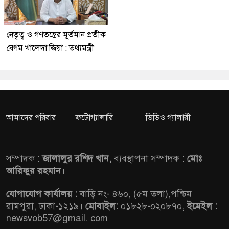
নেতৃত্ব ও গণতন্ত্রের মূর্তমান প্রতীক
বেগম খালেদা জিয়া : তথ্যমন্ত্রী
আমাদের পরিবার
ফটোগ্যালারি
ভিডিও গ্যালারী
সম্পাদক :
জালালুর রশিদ খান,
ব্যবস্থাপনা সম্পাদক :
মোঃ
আরিফুর রহমান
।
যোগাযোগ কার্যালয় :
বাড়ি নং- ৪৬০, (৫ম তলা),পশ্চিম
রামপুরা, ঢাকা-১২১৯।
মোবাইল:
০১৮২৮-০২০৮৭০,
ইমেইল :
newsvob57@gmail. com