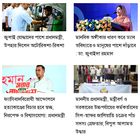
জুলাই যোদ্ধাদের পাশে প্রধানমন্ত্রী,
মানবিক অঙ্গীকার ধারণ করে ড্যাব
উপহার দিলেন অটোরিকশা-রিকশা
ভবিষ্যতেও মানুষের পাশে দাঁড়াবে
: ডা. জুবাইদা রহমান
ফ্যাসিবাদবিরোধী আন্দোলনে
মাননীয় প্রধানমন্ত্রী, মন্ত্রীবর্গ ও
হত্যাকাণ্ডের বিচার হবে স্বচ্ছ,
সরকারের উচ্চপর্যায়ের কর্মকর্তাদের
নিরপেক্ষ ও বিশ্বাসযোগ্য: প্রধানমন্ত্রী
সিল-স্বাক্ষর জালিয়াতি চক্রের পাঁচ
সদস্য গ্রেফতার; বিপুল আলামত
উদ্ধার