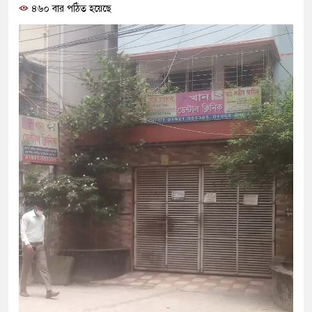
৪৬০ বার পঠিত হয়েছে
প্রধানমন্ত্রী
মিরপুর মডেল থানার অভিযানে
মাদক কারবারি গ্রেফতার
২৮ লাখ টাকার জাল নোটসহ দুই
থানা পুলিশ
যেকোনো সময় বেনজীরের প্রত্যাব
নেতৃত্ব ও গণতন্ত্রের মূর্তমান প্র
যে ভাবে ডেভিড ইমনের কাছে মি
‘আজহার খান’
অবৈধ বিদেশি পিস্তল, ম্যাগাজি
জড়িত কিশোর গ্যাংয়ের চার শিশু আট