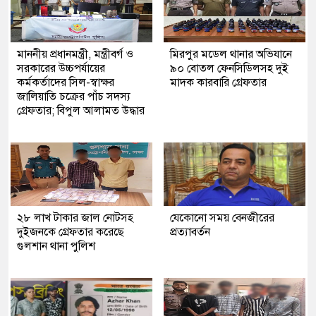
মাননীয় প্রধানমন্ত্রী, মন্ত্রীবর্গ ও
মিরপুর মডেল থানার অভিযানে
সরকারের উচ্চপর্যায়ের
৯০ বোতল ফেনসিডিলসহ দুই
কর্মকর্তাদের সিল-স্বাক্ষর
মাদক কারবারি গ্রেফতার
জালিয়াতি চক্রের পাঁচ সদস্য
গ্রেফতার; বিপুল আলামত উদ্ধার
২৮ লাখ টাকার জাল নোটসহ
যেকোনো সময় বেনজীরের
দুইজনকে গ্রেফতার করেছে
প্রত্যাবর্তন
গুলশান থানা পুলিশ