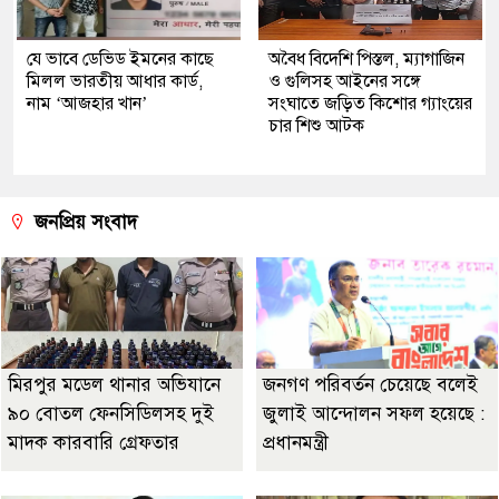
যে ভাবে ডেভিড ইমনের কাছে
অবৈধ বিদেশি পিস্তল, ম্যাগাজিন
মিলল ভারতীয় আধার কার্ড,
ও গুলিসহ আইনের সঙ্গে
নাম ‘আজহার খান’
সংঘাতে জড়িত কিশোর গ্যাংয়ের
চার শিশু আটক
জনপ্রিয় সংবাদ
মিরপুর মডেল থানার অভিযানে
জনগণ পরিবর্তন চেয়েছে বলেই
৯০ বোতল ফেনসিডিলসহ দুই
জুলাই আন্দোলন সফল হয়েছে :
মাদক কারবারি গ্রেফতার
প্রধানমন্ত্রী