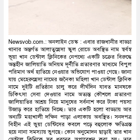
ডাকাতির প্রস্তুতিকালে দুইজনক
থানা পুলিশ
Newsvob.com.: অনলাইন ডেস্ক : এবার রাজধানীর বাড্ডা
থানার অন্তর্গত আলাতুন্নেসা স্কুল রোডে অবস্থিত নাম স্বর্বস্ব
ভূয়া খান ডেন্টাল ক্লিনিকের নেপথ্যে একটি চক্রের বিরুদ্ধে
অন্তহীন জালিয়াতি অনিয়ম দূর্নীতি প্রতারণার মাধ্যমে বিপুল
পরিমাণ অর্থ হাতিয়ে নেওয়ার অভিযোগ পাওয়া গেছে। জানা
যায় মেহেরুন্নেসা নামের জনৈকা মহিলা খান ডেন্টাল ক্লিনিক
নামে দুইটি প্রতিষ্ঠান চালু করে দীর্ঘদিন যাবত মানষকে
চিকিৎসা সেবা দেওয়ার নামে অত্যন্ত কৌশলে প্রতারণা
জালিয়াতির আশ্রয় নিয়ে মানুষের সর্বনাশ করে টাকা পয়সা
উজাড় করে হাতিয়ে নিচ্ছে। তার একটি হলো বাড্ডায় আর
অন্যটি মহাখালী দক্ষিন পাড়া এলাকায় অবস্থিত। সনদপত্র
বিহীন এই ভুয়া ডেন্টিসের কবলে পড়ে বহুলোক ক্ষতিগ্রস্ত
হয়ে নানা সমস্যায় ভুগছে। কোন অনুমোদন ছাড়াই তার খান
ডেন্টাল ক্লিনিকে সব ধরনের অপারেশন করা হয়। তার