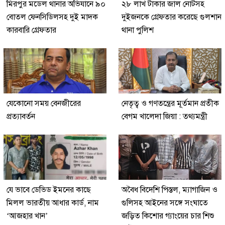
মিরপুর মডেল থানার অভিযানে ৯০
২৮ লাখ টাকার জাল নোটসহ
বোতল ফেনসিডিলসহ দুই মাদক
দুইজনকে গ্রেফতার করেছে গুলশান
কারবারি গ্রেফতার
থানা পুলিশ
যেকোনো সময় বেনজীরের
নেতৃত্ব ও গণতন্ত্রের মূর্তমান প্রতীক
প্রত্যাবর্তন
বেগম খালেদা জিয়া : তথ্যমন্ত্রী
যে ভাবে ডেভিড ইমনের কাছে
অবৈধ বিদেশি পিস্তল, ম্যাগাজিন ও
মিলল ভারতীয় আধার কার্ড, নাম
গুলিসহ আইনের সঙ্গে সংঘাতে
‘আজহার খান’
জড়িত কিশোর গ্যাংয়ের চার শিশু