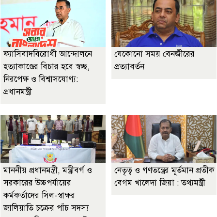
ফ্যাসিবাদবিরোধী আন্দোলনে
যেকোনো সময় বেনজীরের
হত্যাকাণ্ডের বিচার হবে স্বচ্ছ,
প্রত্যাবর্তন
নিরপেক্ষ ও বিশ্বাসযোগ্য:
প্রধানমন্ত্রী
মাননীয় প্রধানমন্ত্রী, মন্ত্রীবর্গ ও
নেতৃত্ব ও গণতন্ত্রের মূর্তমান প্রতীক
সরকারের উচ্চপর্যায়ের
বেগম খালেদা জিয়া : তথ্যমন্ত্রী
কর্মকর্তাদের সিল-স্বাক্ষর
জালিয়াতি চক্রের পাঁচ সদস্য