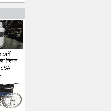
র বেশী
লো জিরার
ESSA
N