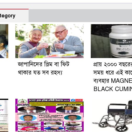
tegory
জাপানিদের স্লিম বা ফিট
প্রায় ২০০০ বছরে
থাকার যত সব রহস্য
সময় ধরে এই কা
ব্যবহার MAGN
BLACK CUMI