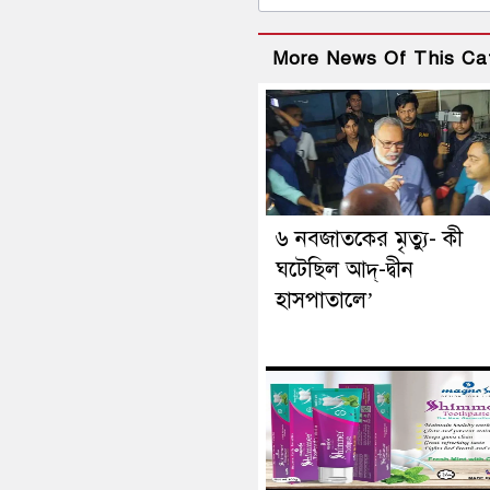
More News Of This Ca
৬ নবজাতকের মৃত্যু- কী
ঘটেছিল আদ্‌-দ্বীন
হাসপাতালে’