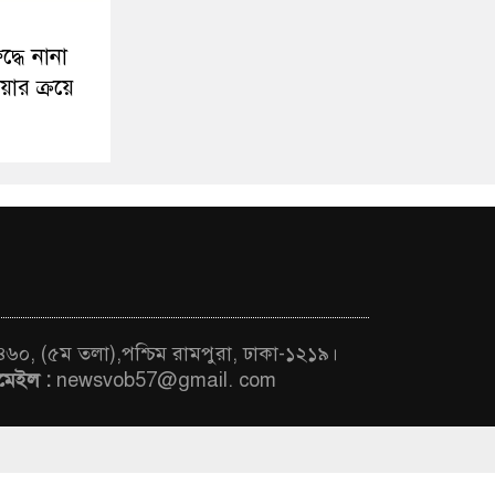
্ধে নানা
ার ক্রয়ে
 ৪৬০, (৫ম তলা),পশ্চিম রামপুরা, ঢাকা-১২১৯।
মেইল :
newsvob57@gmail. com
ThemesBazar.Com