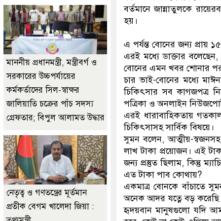
বর্তমানে জান্নাতুলকে রায়ে
হয়।
এ পর্যন্ত বোনের জন্য প্রা
এরই মধ্যে ডাক্তার বলেছেন,
মাননীয় প্রধানমন্ত্রী, মন্ত্রীবর্গ ও
বোনের এমন খবর শোনার পর
সরকারের উচ্চপর্যায়ের
চার ভাই-বোনের মধ্যে মাঈন
কর্মকর্তাদের সিল-স্বাক্ষর
চিকিৎসার সব কাগজপত্র ন
পত্রিকা ও অনলাইন নিউজপোর্
জালিয়াতি চক্রের পাঁচ সদস্য
এরই ধারাবাহিকতায় গতকাল
গ্রেফতার; বিপুল আলামত উদ্ধার
চিকিৎসাসহ সার্বিক বিষয়ে।
সুমন বলেন, আত্মীয়-স্বজনস
লাখ টাকা প্রয়োজন। এই টা
জন্য প্রস্তুত ছিলাম, কিন্তু 
এত টাকা পাব কোথায়?
একমাত্র বোনকে বাঁচাতে সুম
নেতৃত্ব ও গণতন্ত্রের মূর্তমান
অনেক আদর যত্নে বড় করেছি
প্রতীক বেগম খালেদা জিয়া :
হৃদয়বান মানুষগুলো যদি 
তথ্যমন্ত্রী