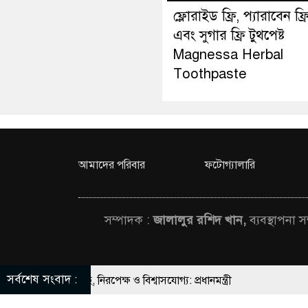
ফ্লোরাইড ফ্রি, প্যারাবেন ফ্র
এবং সুগার ফ্রি টুথপেষ্ট
Magnessa Herbal
Toothpaste
আমাদের পরিবার
ফটোগ্যালারি
সম্পাদক :
জালালুর রশিদ খান,
ব্যবস্থাপনা 
সর্বশেষ সংবাদ :
, নিরপেক্ষ ও বিশ্বাসযোগ্য: প্রধানমন্ত্রী
© All rights rese