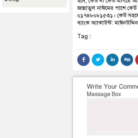
হবে, কেউ না কেউ এগিয়ে 
জান্নাতুল নাঈমের পাশে কেউ
০১৭৪৮০৮১৫৩১। কেউ সহযোগ
ব্যাংক অ্যাকাউন্ট: মাঈনউদ্দি
Tag :
Write Your Comm
Massage Box