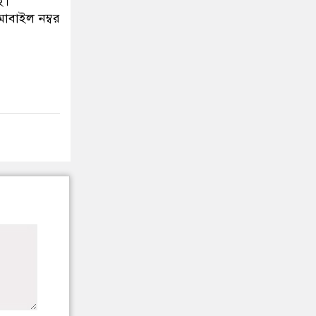
ই।
োবাইল নম্বর