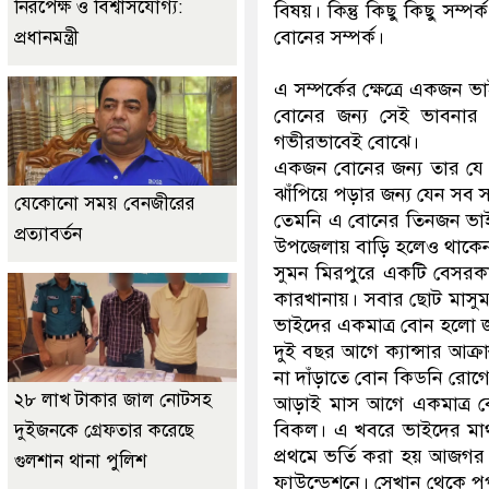
নিরপেক্ষ ও বিশ্বাসযোগ্য:
বিষয়। কিন্তু কিছু কিছু সম
বোনের সম্পর্ক।
প্রধানমন্ত্রী
এ সম্পর্কের ক্ষেত্রে একজন 
বোনের জন্য সেই ভাবনার 
গভীরভাবেই বোঝে।
একজন বোনের জন্য তার যে ক
ঝাঁপিয়ে পড়ার জন্য যেন সব সম
যেকোনো সময় বেনজীরের
তেমনি এ বোনের তিনজন ভাই 
প্রত্যাবর্তন
উপজেলায় বাড়ি হলেও থাকেন
সুমন মিরপুরে একটি বেসরক
কারখানায়। সবার ছোট মাসুম ব
ভাইদের একমাত্র বোন হলো জান
দুই বছর আগে ক্যান্সার আক্
না দাঁড়াতে বোন কিডনি রোগে
২৮ লাখ টাকার জাল নোটসহ
আড়াই মাস আগে একমাত্র বোন
বিকল। এ খবরে ভাইদের মা
দুইজনকে গ্রেফতার করেছে
প্রথমে ভর্তি করা হয় আজগ
গুলশান থানা পুলিশ
ফাউন্ডেশনে। সেখান থেকে প