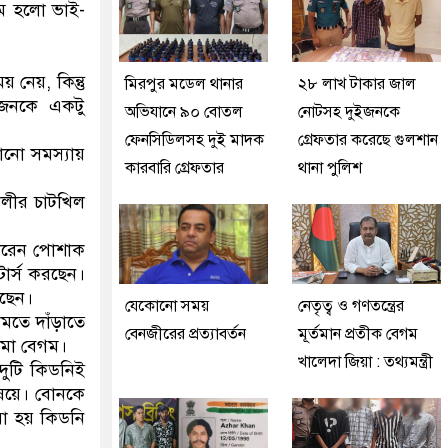
তম হলো ভাই-
 নেয়, কিন্তু
মিরপুর মডেল থানার
২৮ লাখ টাকার জাল
ুজনকে একটু
অভিযানে ৯০ বোতল
নোটসহ দুইজনকে
ফেনসিডিলসহ দুই মাদক
গ্রেফতার করেছে গুলশান
োনো সমস্যায়
কারবারি গ্রেফতার
থানা পুলিশ
ালীর চাটখিল
 করেন পোশাক
টার্স করছেন।
রছেন।
যেকোনো সময়
নেতৃত্ব ও গণতন্ত্রের
োমতে দাঁড়াতে
বেনজীরের প্রত্যাবর্তন
মূর্তমান প্রতীক বেগম
েমা বেগম।
খালেদা জিয়া : তথ্যমন্ত্রী
দুটি কিডনিই
ষয়ে। বোনকে
য়া হয় কিডনি