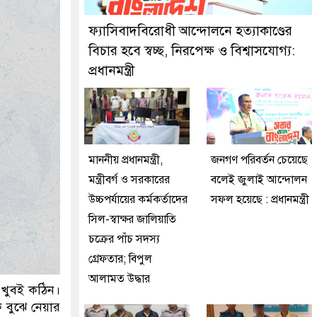
ফ্যাসিবাদবিরোধী আন্দোলনে হত্যাকাণ্ডের
বিচার হবে স্বচ্ছ, নিরপেক্ষ ও বিশ্বাসযোগ্য:
প্রধানমন্ত্রী
মাননীয় প্রধানমন্ত্রী,
জনগণ পরিবর্তন চেয়েছে
মন্ত্রীবর্গ ও সরকারের
বলেই জুলাই আন্দোলন
উচ্চপর্যায়ের কর্মকর্তাদের
সফল হয়েছে : প্রধানমন্ত্রী
সিল-স্বাক্ষর জালিয়াতি
চক্রের পাঁচ সদস্য
গ্রেফতার; বিপুল
আলামত উদ্ধার
 খুবই কঠিন।
 বুঝে নেয়ার