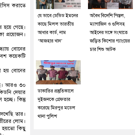
াইসিস করাতে
যে ভাবে ডেভিড ইমনের
অবৈধ বিদেশি পিস্তল,
কাছে মিলল ভারতীয়
ম্যাগাজিন ও গুলিসহ
ষ হয়ে গেছে।
আধার কার্ড, নাম
আইনের সঙ্গে সংঘাতে
াকা প্রয়োজন।
‘আজহার খান’
জড়িত কিশোর গ্যাংয়ের
ধ্যায় বোনের
চার শিশু আটক
বেশ কয়েকটি
া হয় বোনের
েছি। আরও ৩০
ডাকাতির প্রস্তুতিকালে
কিডনি দেয়ার
হচ্ছে। কিন্তু
দুইজনকে গ্রেফতার
করেছে মিরপুর মডেল
দেখেছি তার।
থানা পুলিশ
শরীরের লোম।
 হয়তো কিছু