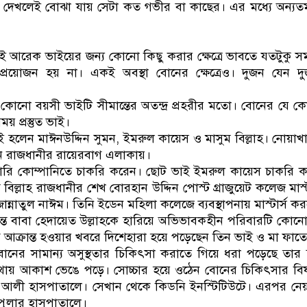
্পর্ক দেখলেই বোঝা যায় সেটা কত গভীর বা কাছের। এর মধ্যে অন্য
ভাই আরেক ভাইয়ের জন্য কোনো কিছু করার ক্ষেত্রে ভাবতে যতটুকু সময়
প্রয়োজন হয় না। একই অবস্থা বোনের ক্ষেত্রেও। দুজন যেন দ
োনো বয়সী ভাইটি সীমান্তের অতন্দ্র প্রহরীর মতো। বোনের যে ক
য় প্রস্তুত ভাই।
হলেন মাঈনউদ্দিন সুমন, ইমরুল কায়েস ও মাসুম বিল্লাহ। নোয়াখ
 রাজধানীর রায়েরবাগ এলাকায়।
ারি কোম্পানিতে চাকরি করেন। ছোট ভাই ইমরুল কায়েস চাকরি
িল্লাহ রাজধানীর শেখ বোরহান উদ্দিন পোস্ট গ্রাজুয়েট কলেজ মাস্
্নাতুল নাঈম। তিনি ইডেন মহিলা কলেজে ব্যবস্থাপনায় মাস্টার্স ক
রান্ত বাবা হেদায়েত উল্লাহকে হারিয়ে অভিভাবকহীন পরিবারটি কোন
 আক্রান্ত হওয়ার খবরে দিশেহারা হয়ে পড়েছেন তিন ভাই ও মা ফাত
ের সামান্য অসুস্থতার চিকিৎসা করাতে গিয়ে ধরা পড়েছে তার 
থায় আকাশ ভেঙে পড়ে। সোচ্চার হয়ে ওঠেন বোনের চিকিৎসার বি
র আলী হাসপাতালে। সেখান থেকে কিডনি ইনস্টিটিউটে। এরপর নে
পুলার হাসপাতালে।