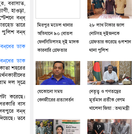
ুর, বরাসাত,
যাণী, হাওড়া,
টেশনে বন্‌ধ্‌
ওভারহেড তারে
মিরপুর মডেল থানার
২৮ লাখ টাকার জাল
ুলিশ বন্‌ধ্‌
অভিযানে ৯০ বোতল
নোটসহ দুইজনকে
ফেনসিডিলসহ দুই মাদক
গ্রেফতার করেছে গুলশান
কারবারি গ্রেফতার
থানা পুলিশ
বন্‌ধের ডাক
লকাতা শহরের
র্থনকারীদের
ম দল সূত্রে
যেকোনো সময়
নেতৃত্ব ও গণতন্ত্রের
পেটা করেছে।
বেনজীরের প্রত্যাবর্তন
মূর্তমান প্রতীক বেগম
েসরকারি বাস
খালেদা জিয়া : তথ্যমন্ত্রী
ুরে বন্‌ধ্‌
া দিয়েছে। তবে