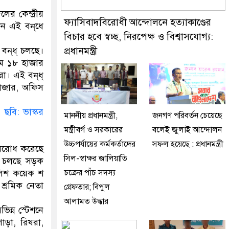
ুর মডেল থানা পুলিশ
র কেন্দ্রীয়
ফ্যাসিবাদবিরোধী আন্দোলনে হত্যাকাণ্ডের
ঠন এই বন্‌ধে
বিচার হবে স্বচ্ছ, নিরপেক্ষ ও বিশ্বাসযোগ্য:
ন্‌ধ্‌ চলছে।
প্রধানমন্ত্রী
নতম ১৮ হাজার
। এই বন্‌ধ্‌
বাজার, অফিস
মাননীয় প্রধানমন্ত্রী,
জনগণ পরিবর্তন চেয়েছে
মন্ত্রীবর্গ ও সরকারের
বলেই জুলাই আন্দোলন
উচ্চপর্যায়ের কর্মকর্তাদের
সফল হয়েছে : প্রধানমন্ত্রী
া অবরোধ করেছে
সিল-স্বাক্ষর জালিয়াতি
ড়ে চলছে সড়ক
পুলিশ কয়েক শ
চক্রের পাঁচ সদস্য
শ্রমিক নেতা
গ্রেফতার; বিপুল
আলামত উদ্ধার
ন্ন স্টেশনে
পাড়া, রিষরা,