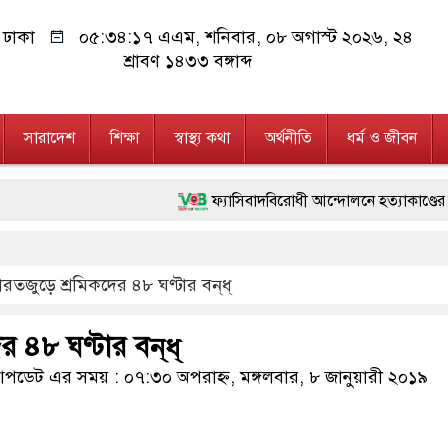
ঢাকা
০৫:৩৪:১৮ এএম
, শনিবার, ০৮ অগাস্ট ২০২৬, ২৪
শ্রাবণ ১৪৩৩ বঙ্গাব্দ
সারাদেশ
শিক্ষা
স্বাস্থ্য কথা
অর্থনীতি
ধর্ম ও জীবন
ফ্যাসিবাদবিরোধী আন্দোলনে হত্যাকাণ্ডের বিচার হবে স্বচ্ছ, 
মাননীয় প্রধানমন্ত্রী, মন্ত্রীবর্গ ও সরকারের উচ্চপর্যায়ে
রতজুড়ে শ্রমিকদের ৪৮ ঘণ্টার বন্‌ধ্‌
জনগণ পরিবর্তন চেয়েছে বলেই জুলাই আন্দোলন সফল হয়েছ
২৮ লাখ টাকার জাল নোটসহ দুইজনকে গ্রেফতার করেছে
 ৪৮ ঘণ্টার বন্‌ধ্‌
নেতৃত্ব ও গণতন্ত্রের মূর্তমান প্রতীক বেগম খালেদা জিয়া : ত
ডেট এর সময় : ০৭:৩০ অপরাহ্ন, মঙ্গলবার, ৮ জানুয়ারী ২০১৯
অবৈধ বিদেশি পিস্তল, ম্যাগাজিন ও গুলিসহ আইনের সঙ