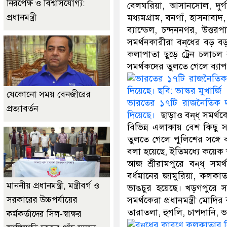
নিরপেক্ষ ও বিশ্বাসযোগ্য:
বেলঘরিয়া, আসানসোল, দুর্গা
প্রধানমন্ত্রী
মধ্যমগ্রাম, বনগাঁ, হাসনাবা
ব্যান্ডেল, চন্দননগর, উত্তরপা
সমর্থনকারীরা বন্‌ধের বড় ব
কলাপাতা ছুড়ে ট্রেন চলাচল 
সমর্থকদের তুলতে গেলে ব্যাপ
যেকোনো সময় বেনজীরের
ভারতের ১৭টি রাজনৈতিক দলে
প্রত্যাবর্তন
দিয়েছে।
ছাড়াও বন্‌ধ্‌ সমর
বিভিন্ন এলাকায় বেশ কিছু 
তুলতে গেলে পুলিশের সঙ্গে
বলা হয়েছে, ইতিমধ্যে কয়েক 
আজ শ্রীরামপুরে বন্‌ধ্‌ সম
বর্ধমানের জামুরিয়া, কলকা
মাননীয় প্রধানমন্ত্রী, মন্ত্রীবর্গ ও
ভাঙচুর হয়েছে। খড়গপুরে সড়
সরকারের উচ্চপর্যায়ের
সমর্থকেরা প্রধানমন্ত্রী মোদি
তারাতলা, হুগলি, চাপদানি, ভদ
কর্মকর্তাদের সিল-স্বাক্ষর