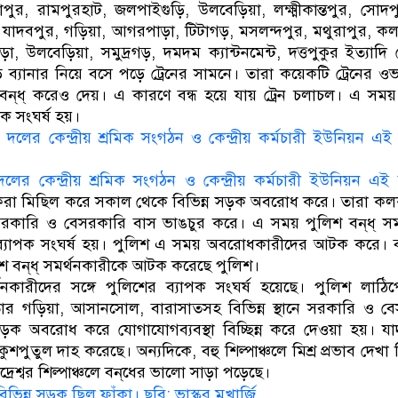
পুর, রামপুরহাট, জলপাইগুড়ি, উলবেড়িয়া, লক্ষ্মীকান্তপুর, সোদপ
দ, যাদবপুর, গড়িয়া, আগরপাড়া, টিটাগড়, মসলন্দপুর, মথুরাপুর, কল্
ড়া, উলবেড়িয়া, সমুদ্রগড়, দমদম ক্যান্টনমেন্ট, দত্তপুকুর ইত্যাদি স্
ড় ব্যানার নিয়ে বসে পড়ে ট্রেনের সামনে। তারা কয়েকটি ট্রেনের 
বন্‌ধ্‌ করেও দেয়। এ কারণে বন্ধ হয়ে যায় ট্রেন চলাচল। এ সময় প
ক সংঘর্ষ হয়।
র কেন্দ্রীয় শ্রমিক সংগঠন ও কেন্দ্রীয় কর্মচারী ইউনিয়ন এই 
্থকেরা মিছিল করে সকাল থেকে বিভিন্ন সড়ক অবরোধ করে। তারা ক
সরকারি ও বেসরকারি বাস ভাঙচুর করে। এ সময় পুলিশ বন্‌ধ্‌ সম
 ব্যাপক সংঘর্ষ হয়। পুলিশ এ সময় অবরোধকারীদের আটক করে। বা
শ বন্‌ধ্‌ সমর্থনকারীকে আটক করেছে পুলিশ।
র্থনকারীদের সঙ্গে পুলিশের ব্যাপক সংঘর্ষ হয়েছে। পুলিশ লাঠি
তার গড়িয়া, আসানসোল, বারাসাতসহ বিভিন্ন স্থানে সরকারি ও ব
ক অবরোধ করে যোগাযোগব্যবস্থা বিচ্ছিন্ন করে দেওয়া হয়। যাদবপ
র কুশপুতুল দাহ করেছে। অন্যদিকে, বহু শিল্পাঞ্চলে মিশ্র প্রভাব দেখ
্রেশ্বর শিল্পাঞ্চলে বন্‌ধের ভালো সাড়া পড়েছে।