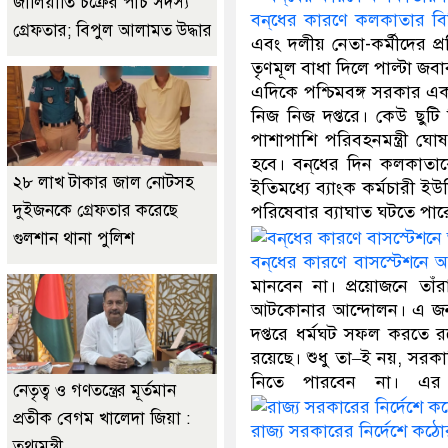
জালিয়াতি চক্রের পাঁচ সদস্য
বন্‌ধের কারণে কলকাতার বি
গ্রেফতার; বিপুল আলামত উদ্ধার
এবং দলীয় নেতা-কর্মীদের প্
তৃণমূল বাধা দিলে পাল্টা জবাব
এদিকে পশ্চিমবঙ্গ সরকার এক
নিজ নিজ দপ্তরে। কেউ ছুটি
পাশাপাশি পরিবহনমন্ত্রী ঘোষ
হবে। বন্‌ধের দিন কলকাতাকে
২৮ লাখ টাকার জাল নোটসহ
ইতিমধ্যে ব্যাংক কর্মচারী 
দুইজনকে গ্রেফতার করেছে
পরিষেবার ব্যাঘাত ঘটতে পার
গুলশান থানা পুলিশ
বন্‌ধের কারণে বাসস্টেশন
মানবেন না। প্রয়োজনে তাঁ
আটকোনার আন্দোলন। এ জন্য 
দপ্তরে ধর্মঘট সফল করতে রয়ে
রয়েছে। শুধু তা–ই নয়, সরকার
নিতে পারবেন না। এর 
নেতৃত্ব ও গণতন্ত্রের মূর্তমান
প্রতীক বেগম খালেদা জিয়া :
রাজ্য সরকারের নির্দেশে কঠো
তথ্যমন্ত্রী