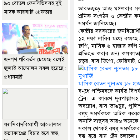
৯০ বোতল ফেনসিডিলসহ দুই
ভারতজুড়ে আজ মঙ্গলবার সকাল
মাদক কারবারি গ্রেফতার
শ্রমিক সংগঠন ও কেন্দ্রীয় 
সমর্থন জানিয়েছে।
কেন্দ্রীয় সরকারের জনবিরোধী
১২ দফা দাবির মধ্যে রয়েছে 
রুপি, মাসিক ৬ হাজার রুপি 
প্রতিহত করার জন্য কলকাতা
জনগণ পরিবর্তন চেয়েছে বলেই
চত্বর, বাস ডিপো, ফেরিঘাট, ম
জুলাই আন্দোলন সফল হয়েছে :
প্রধানমন্ত্রী
মাসিক বেতন ন্যূনতম ১৮ হাজা
বন্‌ধে পশ্চিমবঙ্গে কার্যত বি
ট্রেন। এ কারণে দূরপাল্লা
অবরোধ, বাস ভাঙচুর, পুলিশ-
বন্‌ধ্‌ সমর্থককে আটক করে
অনাদি সাহুসহ আরও অনেকে
ফ্যাসিবাদবিরোধী আন্দোলনে
সকাল থেকেই বন্‌ধ্‌ সমর্থ
হত্যাকাণ্ডের বিচার হবে স্বচ্ছ,
বন্ধ হয়ে যায় ট্রেন চলাচল। 