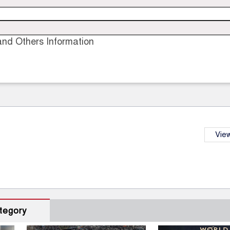
nd Others Information
View
tegory