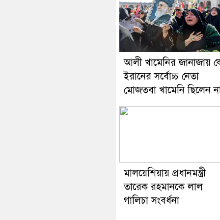
আলী খামেনির জানাজায় ক
ইরানের সর্বোচ্চ নেতা
মোজতবা খামেনি ছিলেন ন
মালয়েশিয়ায় প্রধানমন্ত্রী
তারেক রহমানকে লাল
গালিচা সংবর্ধনা