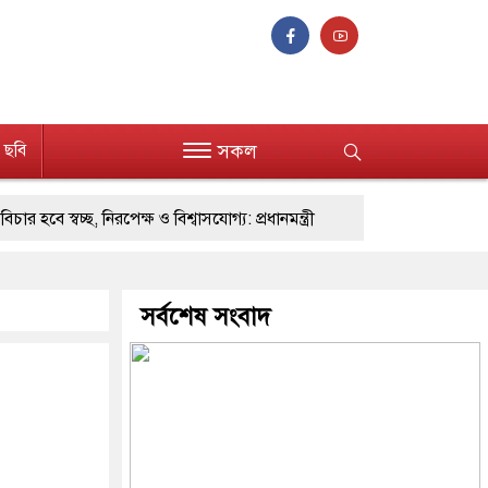
ছবি
সকল
নিরপেক্ষ ও বিশ্বাসযোগ্য: প্রধানমন্ত্রী
র কর্মকর্তাদের সিল-স্বাক্ষর জালিয়াতি চক্রের পাঁচ সদস্য গ্রেফতার; বিপুল আলামত উ
ে : প্রধানমন্ত্রী
সর্বশেষ সংবাদ
মিরপুর মডেল থানার অভিযানে ৯০ বোতল ফেনসিডিল
 গুলশান থানা পুলিশ
যেকোনো সময় বেনজীরের প্রত্যাবর্তন
থ্যমন্ত্রী
যে ভাবে ডেভিড ইমনের কাছে মিলল ভারতীয় আধার কার্ড, 
্গে সংঘাতে জড়িত কিশোর গ্যাংয়ের চার শিশু আটক