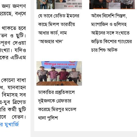
ার জন্য জনগণ
য়েছে, বন্‌ধে
যে ভাবে ডেভিড ইমনের
অবৈধ বিদেশি পিস্তল,
কাছে মিলল ভারতীয়
ম্যাগাজিন ও গুলিসহ
িত থাকতে হবে
আধার কার্ড, নাম
আইনের সঙ্গে সংঘাতে
েতন ও ছুটি।
‘আজহার খান’
জড়িত কিশোর গ্যাংয়ের
তিপূরণ দেওয়া
সংখ্যা। যদিও
চার শিশু আটক
াংকের এটিএম
ঁরা কোনো বাধা
োধ, যানবাহন
ডাকাতির প্রস্তুতিকালে
, বিমাসহ সব
দুইজনকে গ্রেফতার
-যুব ব্রিগেড
ি কর্মী ছুটি
করেছে মিরপুর মডেল
াবে বেতন।
থানা পুলিশ