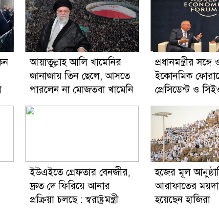
েন
আয়াতুল্লাহ আলি খামেনির
প্রধানমন্ত্রীর সঙ্গে ও
জানাজায় তিন ছেলে, আসতে
ইকোনমিক ফোরা
া
পারলেন না মোজতবা খামেনি
প্রেসিডেন্ট ও সিই
ইউএইতে গ্রেফতার বেনজীর,
হজের মূল আনুষ্ঠ
দ্রুত দে ফিরিয়ে আনার
আরাফাতের ময়দা
প্রক্রিয়া চলছে : স্বরাষ্ট্রমন্ত্রী
হয়েছেন হাজিরা