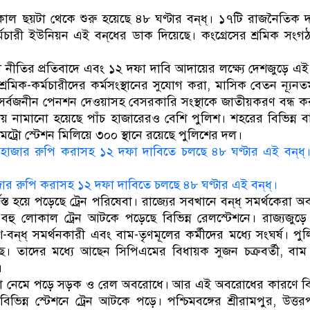
ডাকাতির প্রস্তুতিকালে দুইজনকে গ্রেফতার করেছে মিরপ
 ছয়টা থেকে শুরু হয়েছে ৪৮ ঘণ্টার বন্‌ধ্‌। ১৭টি রাজনৈতিক দলে
কর্মচারী ইউনিয়ন এই বন্‌ধের ডাক দিয়েছে। কংগ্রেসের শ্রমিক সংগ
 নীতির প্রতিবাদে এবং ১২ দফা দাবি আদায়ের লক্ষ্যে দেশজুড়ে এই ব
শ্রমিক-কর্মচারীদের কর্মসংস্থানের সুযোগ করা, মাসিক বেতন ন্যূ
সর্বজনীন পেনশন দেওয়াসহ বেসরকারি সংস্থাকে জাতীয়করণ বন্ধ করা
য় নামানো হয়েছে পাঁচ হাজারেরও বেশি পুলিশ। শহরের বিভিন্ন 
েট্রো স্টেশন মিলিয়ে ৩০০ স্থানে রয়েছে পুলিশের দল।
র রুপি করাসহ ১২ দফা দাবিতে চলছে ৪৮ ঘণ্টার এই বন্‌ধ্‌।
পর্যস্ত হয়ে পড়েছে ট্রেন পরিষেবা। রাজ্যের সবখানে বন্‌ধ্‌ সমর্থকের
সহ বহু লোকাল ট্রেন আটকে পড়েছে বিভিন্ন রেলস্টেশনে। রাজ্যজু
বন্‌ধ্‌ সমর্থনকারী এবং বাম-তৃণমূলের কর্মীদের মধ্যে সংঘর্ষ। 
ছে। তাদের মধ্যে আছেন সিপিএমের বিধায়ক সুজন চক্রবর্তী, বাম 
।
কেরা নেমে পড়ে সড়ক ও রেল অবরোধে। আর এই অবরোধের কারণে বিভি
বিভিন্ন স্টেশনে ট্রেন আটকে পড়ে। পশ্চিমবঙ্গের শ্রীরামপুর, উত্তর