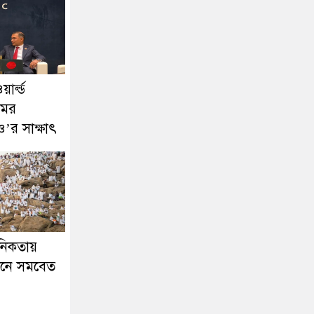
য়ার্ল্ড
মের
ও’র সাক্ষাৎ
ানিকতায়
নে সমবেত